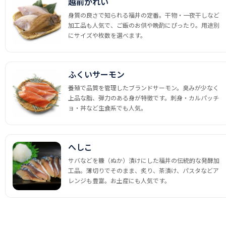
越前かれい
身質の良さで知られる福井の定番。干物・一夜干しなど
加工品も人気で、ご飯のお供や晩酌にぴったり。用途別
にサイズや枚数を選べます。
ふくいサーモン
養殖で品質を管理したブランドサーモン。臭みが少なく
上品な脂、弾力のある身が特徴です。刺身・カルパッチ
ョ・丼など生食系でも人気。
へしこ
サバなどを糠（ぬか）漬けにした福井の伝統的な発酵加
工品。薄切りでそのまま、炙り、茶漬け、パスタなどア
レンジも豊富。お土産にも人気です。