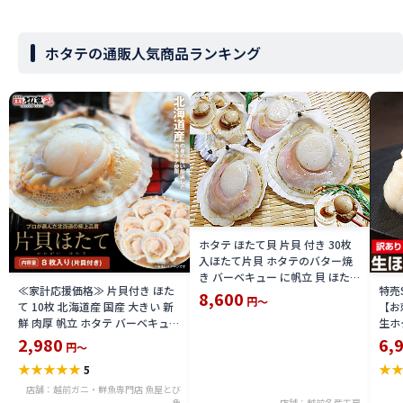
ホタテの通販人気商品ランキング
ホタテ ほたて貝 片貝 付き 30枚
入ほたて片貝 ホタテのバター焼
き バーベキュー に帆立 貝 ほたて
≪家計応援価格≫ 片貝付き ほた
特売
冷凍 品 帆立貝 殻付きホタテ貝 要
8,600
円～
て 10枚 北海道産 国産 大きい 新
【お
加熱調理 ホタテ 殻付き 限定 楽天
鮮 肉厚 帆立 ホタテ バーベキュー
生ホ
通販 価格 特価 販売 お土産
バター焼き グラタン バーベキュ
大小
2,980
6,
円～
ー hotate
[訳
★
★
★
★
★
★
5
たて 
かいば
店舗：越前ガニ・鮮魚専門店 魚屋とび
魚
店舗：越前名産工房