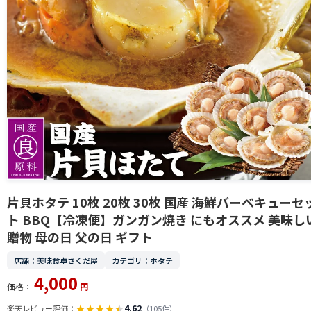
片貝ホタテ 10枚 20枚 30枚 国産 海鮮バーベキューセ
ト BBQ【冷凍便】ガンガン焼き にもオススメ 美味し
贈物 母の日 父の日 ギフト
店舗：美味食卓さくだ屋
カテゴリ：ホタテ
4,000
価格：
円
★
★
★
★
★
4.62
楽天レビュー評価：
（105件）