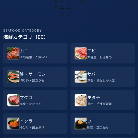
SEAFOOD CATEGORY
海鮮カテゴリ（EC）
カニ
エビ
冬の定番・人気No.1
大容量・むき身も
鮭・サーモン
サバ
切り身・訳ありも
無塩・骨なしが人気
マグロ
ホタテ
赤身・たたきも
貝柱・冷凍が定番
イクラ
ウニ
小分け・醤油漬け
瓶詰・加工品も