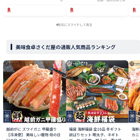
いし
左右にスライドして見る
美味食卓さくだ屋の通販人気商品ランキング
越前がに ズワイガニ 甲羅盛り
福袋 海鮮福袋 全10品 冬ギフト
海鮮
【冷凍便】 美味しい贈物 母の日
欲ばりセット 明太子、ネギト
カニ