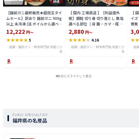
【越前ガニ最終販売★超目玉タイ
【 国内 工場直送 】【利益度外
【 
ムセール】訳あり 越前ガニ 900g
視】銀鮭 切り身 切り落とし 無塩
イズ 
以上 未冷凍 (活 ボイルから選べ
選べる部位［ 背 腹・カマ・尾 ］
骨無
る) 福井県産 国産 産地直送 脚折
600g〜2.4kg 骨取り・骨無し 骨
(真鱈
12,222
2,880
3,
円～
円～
れ 訳ありカニ 越前がに ズワイガ
あり 切り落とし 骨取り・骨無し
ライ
★
★
★
★
★
★
★
★
★
★
★
5
4.16
ニ 越前 かに 送料無料 etz-900w
切身 ses2301-12ka
tar2
店舗：越前ガニ・鮮魚専門店 魚屋とび
店舗：越前ガニ・鮮魚専門店 魚屋とび
店
魚
魚
左右にスライドして見る
FUKUI SPECIALTIES
福井県の名産品