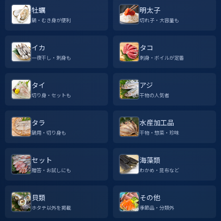
牡蠣
明太子
鍋・むき身が便利
切れ子・大容量も
イカ
タコ
一夜干し・刺身も
刺身・ボイルが定番
タイ
アジ
切り身・セットも
干物の人気者
タラ
水産加工品
鍋用・切り身も
干物・惣菜・珍味
セット
海藻類
贈答・お試しにも
わかめ・昆布など
貝類
その他
ホタテ以外を掲載
季節品・分類外