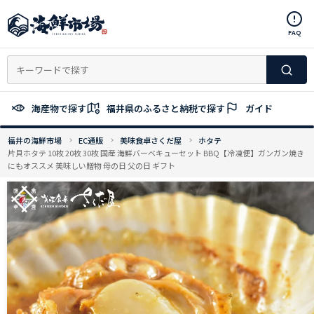
コ
ン
FAQ
テ
ン
ツ
へ
ス
海産物で探す
福井県のふるさと納税で探す
ガイド
キ
ッ
福井の海鮮市場
EC通販
美味食卓さくだ屋
ホタテ
プ
片貝ホタテ 10枚 20枚 30枚 国産 海鮮バーベキューセット BBQ【冷凍便】ガンガン焼き
にもオススメ 美味しい贈物 母の日 父の日 ギフト