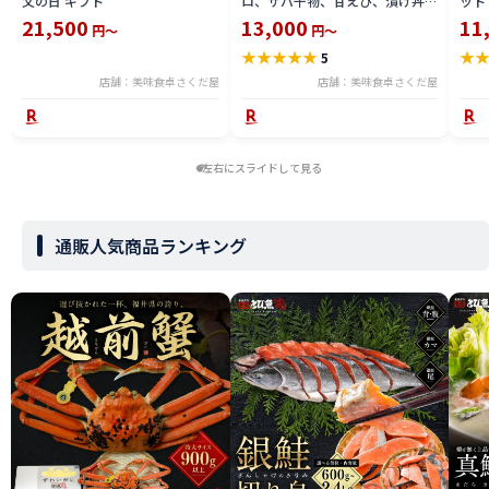
父の日 ギフト
ロ、サバ干物、甘えび、漬け丼サ
ット
ーモン、ふりかけ、ほっけ干物、
丼の
21,500
13,000
11
円～
円～
焼き鯖寿司、おつまみタコ、うな
便】
★
★
★
★
★
★
5
ぎ蒲焼き お取り寄せ 【冷凍便】
ギフ
美味しい贈物
店舗：美味食卓さくだ屋
店舗：美味食卓さくだ屋
左右にスライドして見る
通販人気商品ランキング