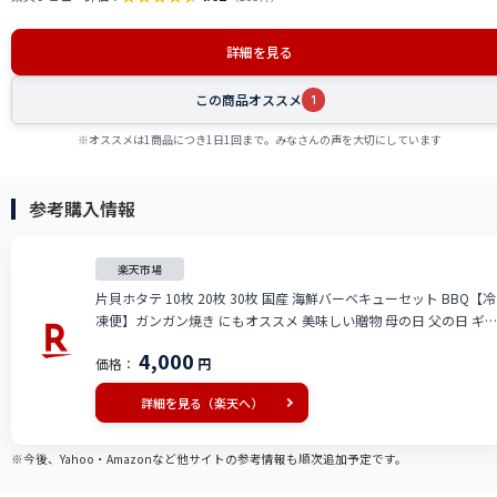
詳細を見る
この商品オススメ
1
※オススメは1商品につき1日1回まで。みなさんの声を大切にしています
参考購入情報
楽天市場
片貝ホタテ 10枚 20枚 30枚 国産 海鮮バーベキューセット BBQ【冷
凍便】ガンガン焼き にもオススメ 美味しい贈物 母の日 父の日 ギ
フト
4,000
価格：
円
詳細を見る（楽天へ）
※今後、Yahoo・Amazonなど他サイトの参考情報も順次追加予定です。