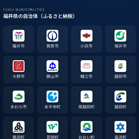
FUKUI MUNICIPALITIES
福井県の自治体（ふるさと納税）
福井市
敦賀市
小浜市
坂井市
大野市
勝山市
鯖江市
越前市
あわら市
永平寺町
南越前町
越前町
美浜町
若狭町
おおい町
高浜町