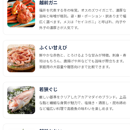
越前ガニ
福井を代表する冬の味覚。オスのズワイガニで、濃厚な
旨味と味噌が格別。姿・脚・ポーション・訳ありまで幅
広く選べます。メスは「セイコガニ」と呼ばれ、内子や
外子の濃厚さが人気です。
ふくい甘えび
鮮やかな赤色と、とろけるような甘みが特徴。刺身・寿
司はもちろん、唐揚げや丼などでも旨味が際立ちます。
家庭用の大容量や贈答向けまで比較できます。
若狭ぐじ
厳しい基準をクリアしたアカアマダイのブランド。上品
な脂と繊細な身質が魅力で、塩焼き・酒蒸し・昆布締め
など幅広い料理で高級魚の味わいを楽しめます。