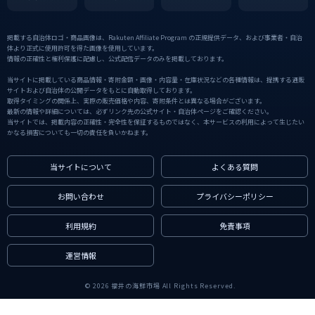
掲載する自治体ロゴ・商品画像は、Rakuten Affiliate Program の正規提供データ、および事業者・自治
体より正式に使用許可を得た画像を使用しています。
情報の正確性と権利保護に配慮し、公式配信データのみを掲載しております。
当サイトに掲載している商品情報・寄附金額・画像・内容量・在庫状況などの各種情報は、提携する通販
サイトおよび自治体の公開データをもとに自動取得しております。
取得タイミングの関係上、実際の販売価格や内容、寄附条件とは異なる場合がございます。
最新の情報や詳細については、必ずリンク先の公式サイト・自治体ページをご確認ください。
当サイトでは、掲載内容の正確性・完全性を保証するものではなく、本サービスの利用によって生じたい
かなる損害についても一切の責任を負いかねます。
当サイトについて
よくある質問
お問い合わせ
プライバシーポリシー
利用規約
免責事項
運営情報
© 2026 福井の海鮮市場 All Rights Reserved.