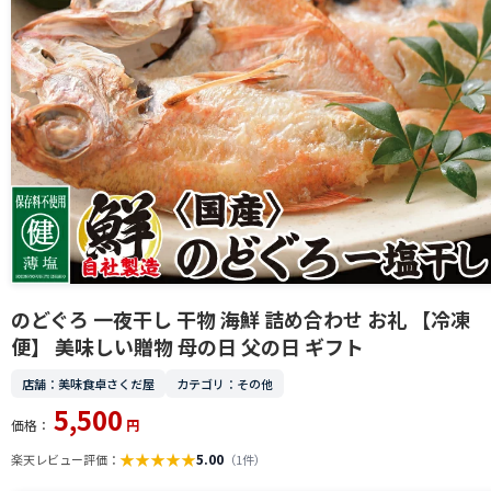
のどぐろ 一夜干し 干物 海鮮 詰め合わせ お礼 【冷凍
便】 美味しい贈物 母の日 父の日 ギフト
店舗：美味食卓さくだ屋
カテゴリ：その他
5,500
価格：
円
★
★
★
★
★
5.00
楽天レビュー評価：
（1件）