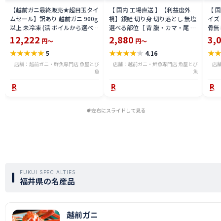
【越前ガニ最終販売★超目玉タイ
【 国内 工場直送 】【利益度外
【 
ムセール】訳あり 越前ガニ 900g
視】銀鮭 切り身 切り落とし 無塩
イズ 
以上 未冷凍 (活 ボイルから選べ
選べる部位［ 背 腹・カマ・尾 ］
骨無
る) 福井県産 国産 産地直送 脚折
600g〜2.4kg 骨取り・骨無し 骨
(真鱈
12,222
2,880
3,
円～
円～
れ 訳ありカニ 越前がに ズワイガ
あり 切り落とし 骨取り・骨無し
ライ
★
★
★
★
★
★
★
★
★
★
★
5
4.16
ニ 越前 かに 送料無料 etz-900w
切身 ses2301-12ka
tar2
店舗：越前ガニ・鮮魚専門店 魚屋とび
店舗：越前ガニ・鮮魚専門店 魚屋とび
店
魚
魚
左右にスライドして見る
FUKUI SPECIALTIES
福井県の名産品
越前ガニ