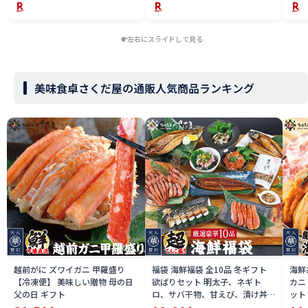
左右にスライドして見る
美味食卓さくだ屋の通販人気商品ランキング
越前がに ズワイガニ 甲羅盛り
福袋 海鮮福袋 全10品 冬ギフト
海鮮
【冷凍便】 美味しい贈物 母の日
欲ばりセット 明太子、ネギト
カニ
父の日 ギフト
ロ、サバ干物、甘えび、漬け丼サ
ット
ーモン、ふりかけ、ほっけ干物、
丼の