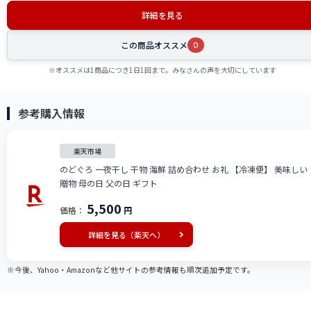
詳細を見る
この商品オススメ
0
※オススメは1商品につき1日1回まで。みなさんの声を大切にしています
参考購入情報
楽天市場
のどぐろ 一夜干し 干物 海鮮 詰め合わせ お礼 【冷凍便】 美味しい
贈物 母の日 父の日 ギフト
5,500
価格：
円
詳細を見る（楽天へ）
※今後、Yahoo・Amazonなど他サイトの参考情報も順次追加予定です。