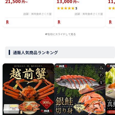
21,500
13,000
11
円～
円～
焼き鯖寿司、おつまみタコ、うな
便】
★
★
★
★
★
★
5
ぎ蒲焼き お取り寄せ 【冷凍便】
ギフ
美味しい贈物
店舗：美味食卓さくだ屋
店舗：美味食卓さくだ屋
左右にスライドして見る
通販人気商品ランキング