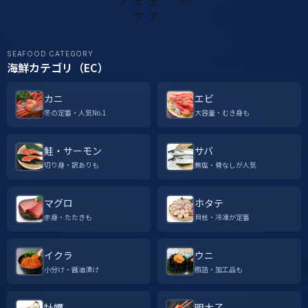
SEAFOOD CATEGORY
海鮮カテゴリ（EC）
カニ
エビ
冬の定番・人気No.1
大容量・むき身も
鮭・サーモン
サバ
切り身・訳ありも
無塩・骨なしが人気
マグロ
ホタテ
赤身・たたきも
貝柱・冷凍が定番
イクラ
ウニ
小分け・醤油漬け
瓶詰・加工品も
牡蠣
明太子