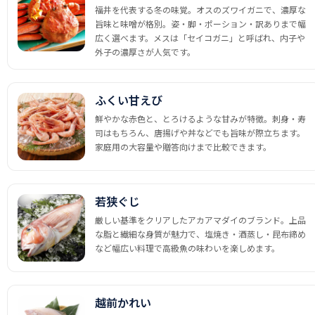
福井を代表する冬の味覚。オスのズワイガニで、濃厚な
旨味と味噌が格別。姿・脚・ポーション・訳ありまで幅
広く選べます。メスは「セイコガニ」と呼ばれ、内子や
外子の濃厚さが人気です。
ふくい甘えび
鮮やかな赤色と、とろけるような甘みが特徴。刺身・寿
司はもちろん、唐揚げや丼などでも旨味が際立ちます。
家庭用の大容量や贈答向けまで比較できます。
若狭ぐじ
厳しい基準をクリアしたアカアマダイのブランド。上品
な脂と繊細な身質が魅力で、塩焼き・酒蒸し・昆布締め
など幅広い料理で高級魚の味わいを楽しめます。
越前かれい