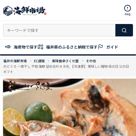
コ
ン
FAQ
テ
ン
ツ
へ
ス
海産物で探す
福井県のふるさと納税で探す
ガイド
キ
ッ
福井の海鮮市場
EC通販
美味食卓さくだ屋
その他
プ
のどぐろ 一夜干し 干物 海鮮 詰め合わせ お礼 【冷凍便】 美味しい贈物 母の日 父の日
ギフト