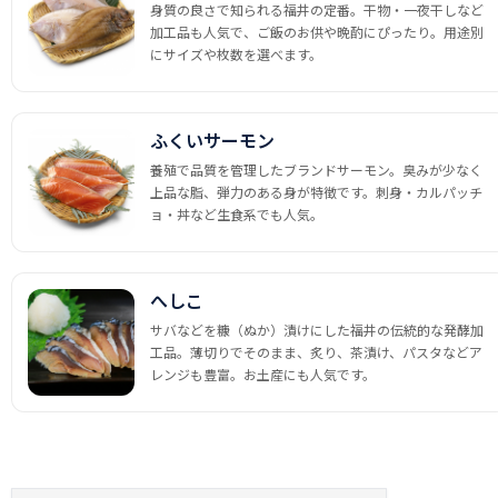
身質の良さで知られる福井の定番。干物・一夜干しなど
加工品も人気で、ご飯のお供や晩酌にぴったり。用途別
にサイズや枚数を選べます。
ふくいサーモン
養殖で品質を管理したブランドサーモン。臭みが少なく
上品な脂、弾力のある身が特徴です。刺身・カルパッチ
ョ・丼など生食系でも人気。
へしこ
サバなどを糠（ぬか）漬けにした福井の伝統的な発酵加
工品。薄切りでそのまま、炙り、茶漬け、パスタなどア
レンジも豊富。お土産にも人気です。