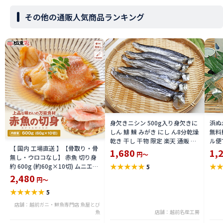
その他の通販人気商品ランキング
身欠きニシン 500g入り身欠きに
浜ぬ
しん 鯡 鰊 みがき にし ん8分乾燥
無料
乾き 干し 干物 限定 楽天 通販 価
ル便
【 国内 工場直送 】【骨取り・骨
格 特価 販売 お土産
バ 
1,680
1,
円～
無し・ウロコなし】 赤魚 切り身
通販
★
★
★
★
★
★
約 600g (約60g×10切) ムニエル
5
ト
赤魚の煮付け あんかけ ホイル焼
2,480
円～
き アカウオ 送料無料 seak2305-
★
★
★
★
★
5
600a
店舗：越前ガニ・鮮魚専門店 魚屋とび
魚
店舗：越前名産工房