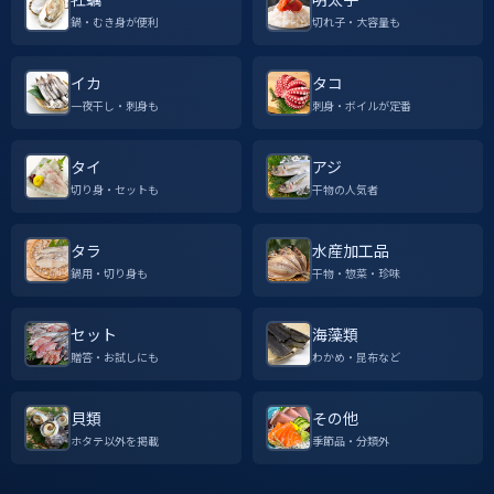
鍋・むき身が便利
切れ子・大容量も
イカ
タコ
一夜干し・刺身も
刺身・ボイルが定番
タイ
アジ
切り身・セットも
干物の人気者
タラ
水産加工品
鍋用・切り身も
干物・惣菜・珍味
セット
海藻類
贈答・お試しにも
わかめ・昆布など
貝類
その他
ホタテ以外を掲載
季節品・分類外