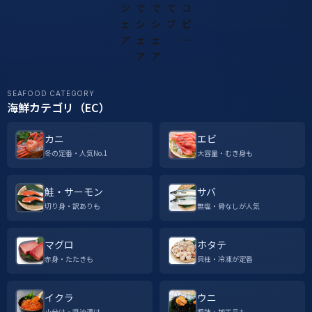
SEAFOOD CATEGORY
海鮮カテゴリ（EC）
カニ
エビ
冬の定番・人気No.1
大容量・むき身も
鮭・サーモン
サバ
切り身・訳ありも
無塩・骨なしが人気
マグロ
ホタテ
赤身・たたきも
貝柱・冷凍が定番
イクラ
ウニ
小分け・醤油漬け
瓶詰・加工品も