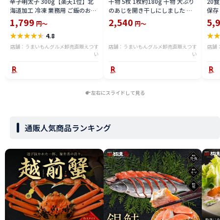
辛子明太子 300g【楽天1位】北
干物 5枚 1枚約180g 干物 大ぶり
20
海道加工 冷凍 業務用 ご飯のお供
のあじを開き干しにしました 鯵
保存
おつまみ パスタ 便利 時短 家庭用
冷凍
塩漬
1,799
2,540
5,
円～
円～
たっぷり 明太 塩たら子 めんたい
長い
★
★
★
★
★
★
4.8
こ プチプチ食感 おにぎり トース
お取
ト アレンジ 保存食 ストック 冷凍
ト 
店舗：うまいもんグルメ卸売直販えつす
店舗：うまいもんグルメ卸売直販えつす
店舗
食品 惣菜【動画あり】★
い
い
円ポ
【動
左右にスライドして見る
通販人気商品ランキング