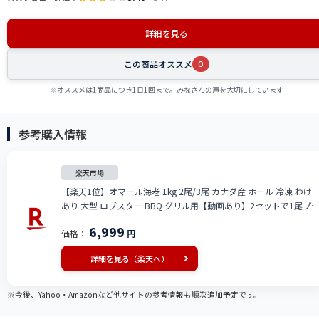
詳細を見る
この商品オススメ
0
※オススメは1商品につき1日1回まで。みなさんの声を大切にしています
参考購入情報
楽天市場
【楽天1位】オマール海老 1kg 2尾/3尾 カナダ産 ホール 冷凍 わけ
あり 大型 ロブスター BBQ グリル用【動画あり】2セットで1尾プ
レゼント 生えび 送料無料★
6,999
価格：
円
詳細を見る（楽天へ）
※今後、Yahoo・Amazonなど他サイトの参考情報も順次追加予定です。