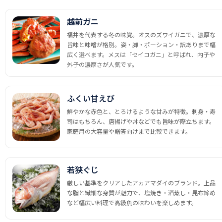
越前ガニ
福井を代表する冬の味覚。オスのズワイガニで、濃厚な
旨味と味噌が格別。姿・脚・ポーション・訳ありまで幅
広く選べます。メスは「セイコガニ」と呼ばれ、内子や
外子の濃厚さが人気です。
ふくい甘えび
鮮やかな赤色と、とろけるような甘みが特徴。刺身・寿
司はもちろん、唐揚げや丼などでも旨味が際立ちます。
家庭用の大容量や贈答向けまで比較できます。
若狭ぐじ
厳しい基準をクリアしたアカアマダイのブランド。上品
な脂と繊細な身質が魅力で、塩焼き・酒蒸し・昆布締め
など幅広い料理で高級魚の味わいを楽しめます。