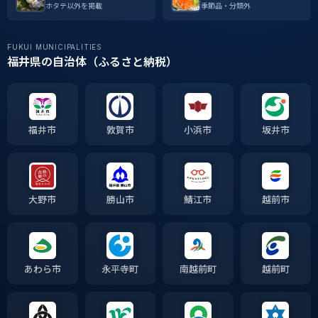
ホタテ以外を掲載
季節品・分類外
FUKUI MUNICIPALITIES
福井県の自治体（ふるさと納税）
福井市
敦賀市
小浜市
坂井市
大野市
勝山市
鯖江市
越前市
あわら市
永平寺町
南越前町
越前町