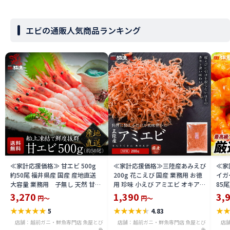
エビの通販人気商品ランキング
≪家計応援価格≫ 甘エビ 500g
≪家計応援価格≫三陸産あみえび
≪家
約50尾 福井県産 国産 産地直送
200g 花こえび 国産 業務用 お徳
イガ
大容量 業務用 子無し 天然 甘く
用 珍味 小えび アミエビ オキアミ
85
て美味しい あまえび アマエビ お
干しエビ 海老 お好み焼き チャー
ブラ
3,270
1,390
3,
円～
円～
刺身 お寿司 バーベキュー 船上凍
ハン 焼きそば かき揚げ おつまみ
料無料
★
★
★
★
★
★
★
★
★
★
★
5
4.83
結 送料無料 amaebis
送料無料 amiebi2504
店舗：越前ガニ・鮮魚専門店 魚屋とび
店舗：越前ガニ・鮮魚専門店 魚屋とび
店
魚
魚