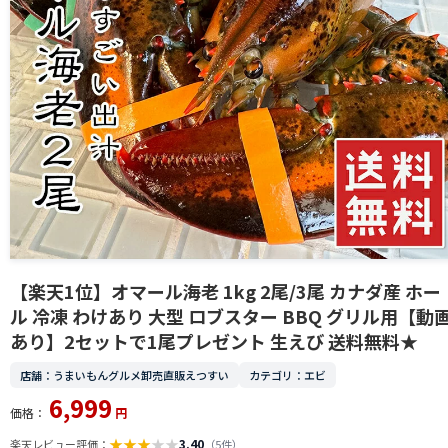
【楽天1位】オマール海老 1kg 2尾/3尾 カナダ産 ホー
ル 冷凍 わけあり 大型 ロブスター BBQ グリル用【動
あり】2セットで1尾プレゼント 生えび 送料無料★
店舗：うまいもんグルメ卸売直販えつすい
カテゴリ：エビ
6,999
価格：
円
★
★
★
★
★
3.40
楽天レビュー評価：
（5件）