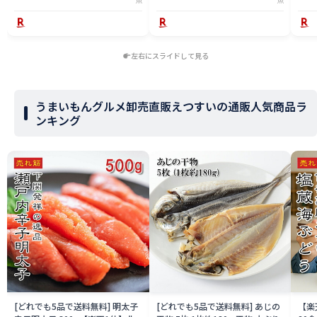
左右にスライドして見る
うまいもんグルメ卸売直販えつすいの通販人気商品ラ
ンキング
[どれでも5品で送料無料] 明太子
[どれでも5品で送料無料] あじの
【楽