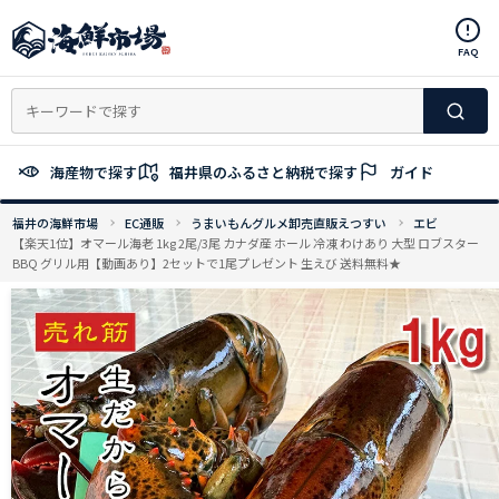
コ
ン
FAQ
テ
ン
ツ
へ
ス
海産物で探す
福井県のふるさと納税で探す
ガイド
キ
ッ
福井の海鮮市場
EC通販
うまいもんグルメ卸売直販えつすい
エビ
プ
【楽天1位】オマール海老 1kg 2尾/3尾 カナダ産 ホール 冷凍 わけあり 大型 ロブスター
BBQ グリル用【動画あり】2セットで1尾プレゼント 生えび 送料無料★