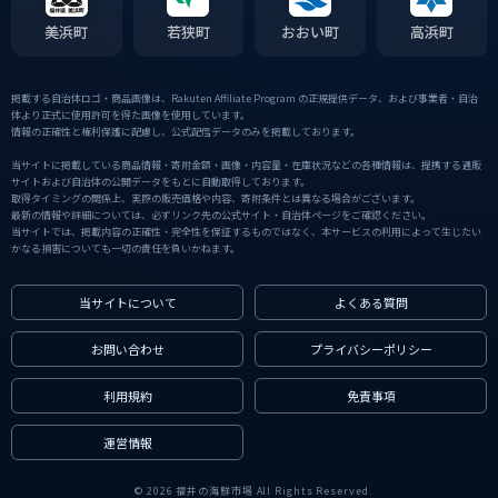
美浜町
若狭町
おおい町
高浜町
掲載する自治体ロゴ・商品画像は、Rakuten Affiliate Program の正規提供データ、および事業者・自治
体より正式に使用許可を得た画像を使用しています。
情報の正確性と権利保護に配慮し、公式配信データのみを掲載しております。
当サイトに掲載している商品情報・寄附金額・画像・内容量・在庫状況などの各種情報は、提携する通販
サイトおよび自治体の公開データをもとに自動取得しております。
取得タイミングの関係上、実際の販売価格や内容、寄附条件とは異なる場合がございます。
最新の情報や詳細については、必ずリンク先の公式サイト・自治体ページをご確認ください。
当サイトでは、掲載内容の正確性・完全性を保証するものではなく、本サービスの利用によって生じたい
かなる損害についても一切の責任を負いかねます。
当サイトについて
よくある質問
お問い合わせ
プライバシーポリシー
利用規約
免責事項
運営情報
© 2026 福井の海鮮市場 All Rights Reserved.