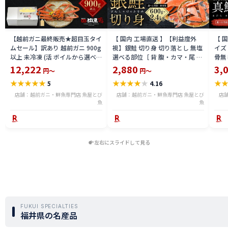
【越前ガニ最終販売★超目玉タイ
【 国内 工場直送 】【利益度外
【 
ムセール】訳あり 越前ガニ 900g
視】銀鮭 切り身 切り落とし 無塩
イズ 
以上 未冷凍 (活 ボイルから選べ
選べる部位［ 背 腹・カマ・尾 ］
骨無
る) 福井県産 国産 産地直送 脚折
600g〜2.4kg 骨取り・骨無し 骨
(真鱈
12,222
2,880
3,
円～
円～
れ 訳ありカニ 越前がに ズワイガ
あり 切り落とし 骨取り・骨無し
ライ
★
★
★
★
★
★
★
★
★
★
★
5
4.16
ニ 越前 かに 送料無料 etz-900w
切身 ses2301-12ka
tar2
店舗：越前ガニ・鮮魚専門店 魚屋とび
店舗：越前ガニ・鮮魚専門店 魚屋とび
店
魚
魚
左右にスライドして見る
FUKUI SPECIALTIES
福井県の名産品