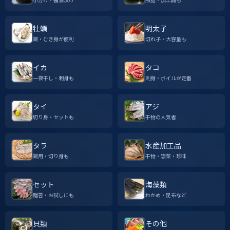
牡蠣
明太子
鍋・むき身が便利
切れ子・大容量も
イカ
タコ
一夜干し・刺身も
刺身・ボイルが定番
タイ
アジ
切り身・セットも
干物の人気者
タラ
水産加工品
鍋用・切り身も
干物・惣菜・珍味
セット
海藻類
贈答・お試しにも
わかめ・昆布など
貝類
その他