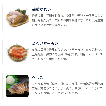
越前かれい
身質の良さで知られる福井の定番。干物・一夜干しなど
加工品も人気で、ご飯のお供や晩酌にぴったり。用途別
にサイズや枚数を選べます。
ふくいサーモン
養殖で品質を管理したブランドサーモン。臭みが少なく
上品な脂、弾力のある身が特徴です。刺身・カルパッチ
ョ・丼など生食系でも人気。
へしこ
サバなどを糠（ぬか）漬けにした福井の伝統的な発酵加
工品。薄切りでそのまま、炙り、茶漬け、パスタなどア
レンジも豊富。お土産にも人気です。