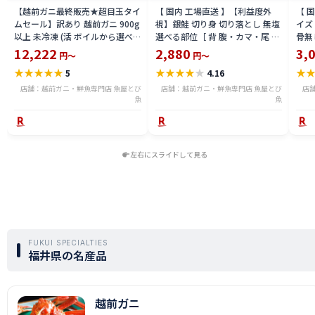
【越前ガニ最終販売★超目玉タイ
【 国内 工場直送 】【利益度外
【 
ムセール】訳あり 越前ガニ 900g
視】銀鮭 切り身 切り落とし 無塩
イズ 
以上 未冷凍 (活 ボイルから選べ
選べる部位［ 背 腹・カマ・尾 ］
骨無
る) 福井県産 国産 産地直送 脚折
600g〜2.4kg 骨取り・骨無し 骨
(真鱈
12,222
2,880
3,
円～
円～
れ 訳ありカニ 越前がに ズワイガ
あり 切り落とし 骨取り・骨無し
ライ
★
★
★
★
★
★
★
★
★
★
★
5
4.16
ニ 越前 かに 送料無料 etz-900w
切身 ses2301-12ka
tar2
店舗：越前ガニ・鮮魚専門店 魚屋とび
店舗：越前ガニ・鮮魚専門店 魚屋とび
店
魚
魚
左右にスライドして見る
FUKUI SPECIALTIES
福井県の名産品
越前ガニ