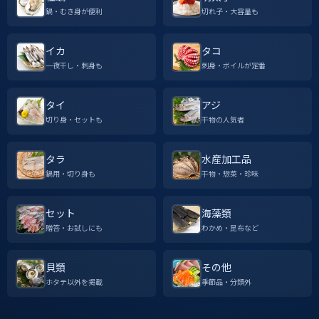
鍋・むき身が便利
切れ子・大容量も
イカ
タコ
一夜干し・刺身も
刺身・ボイルが定番
タイ
アジ
切り身・セットも
干物の人気者
タラ
水産加工品
鍋用・切り身も
干物・惣菜・珍味
セット
海藻類
贈答・お試しにも
わかめ・昆布など
貝類
その他
ホタテ以外を掲載
季節品・分類外