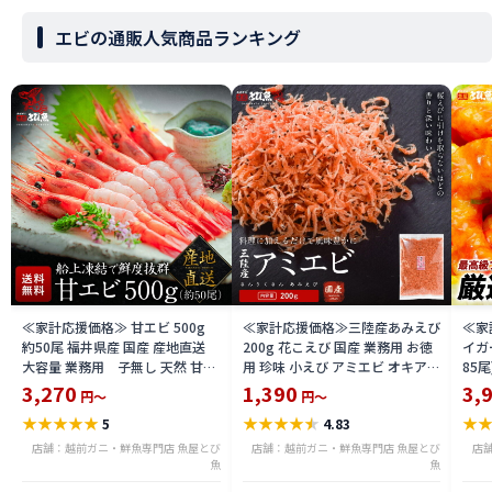
エビの通販人気商品ランキング
≪家計応援価格≫ 甘エビ 500g
≪家計応援価格≫三陸産あみえび
≪家
約50尾 福井県産 国産 産地直送
200g 花こえび 国産 業務用 お徳
イガ
大容量 業務用 子無し 天然 甘く
用 珍味 小えび アミエビ オキアミ
85
て美味しい あまえび アマエビ お
干しエビ 海老 お好み焼き チャー
ブラ
3,270
1,390
3,
円～
円～
刺身 お寿司 バーベキュー 船上凍
ハン 焼きそば かき揚げ おつまみ
料無料
★
★
★
★
★
★
★
★
★
★
★
5
4.83
結 送料無料 amaebis
送料無料 amiebi2504
店舗：越前ガニ・鮮魚専門店 魚屋とび
店舗：越前ガニ・鮮魚専門店 魚屋とび
店
魚
魚