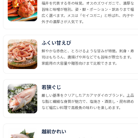
福井を代表する冬の味覚。オスのズワイガニで、濃厚な
旨味と味噌が格別。姿・脚・ポーション・訳ありまで幅
広く選べます。メスは「セイコガニ」と呼ばれ、内子や
外子の濃厚さが人気です。
ふくい甘えび
鮮やかな赤色と、とろけるような甘みが特徴。刺身・寿
司はもちろん、唐揚げや丼などでも旨味が際立ちます。
家庭用の大容量や贈答向けまで比較できます。
若狭ぐじ
厳しい基準をクリアしたアカアマダイのブランド。上品
な脂と繊細な身質が魅力で、塩焼き・酒蒸し・昆布締め
など幅広い料理で高級魚の味わいを楽しめます。
越前かれい