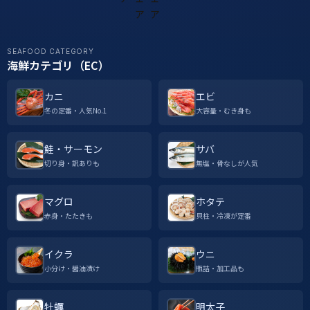
SEAFOOD CATEGORY
海鮮カテゴリ（EC）
カニ
エビ
冬の定番・人気No.1
大容量・むき身も
鮭・サーモン
サバ
切り身・訳ありも
無塩・骨なしが人気
マグロ
ホタテ
赤身・たたきも
貝柱・冷凍が定番
イクラ
ウニ
小分け・醤油漬け
瓶詰・加工品も
牡蠣
明太子