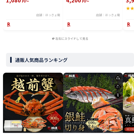
1,080
4,200
3,
円～
円～
ミンSHOW」
★
店舗：ほっきょ庵
店舗：ほっきょ庵
左右にスライドして見る
通販人気商品ランキング