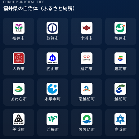
FUKUI MUNICIPALITIES
福井県の自治体（ふるさと納税）
福井市
敦賀市
小浜市
坂井市
大野市
勝山市
鯖江市
越前市
あわら市
永平寺町
南越前町
越前町
美浜町
若狭町
おおい町
高浜町