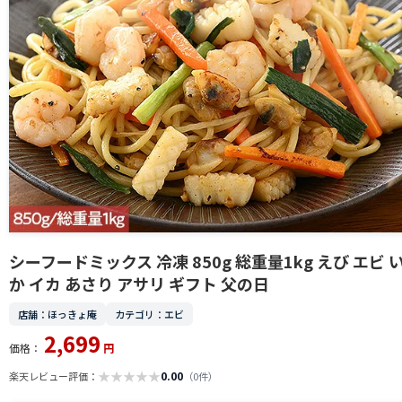
シーフードミックス 冷凍 850g 総重量1kg えび エビ 
か イカ あさり アサリ ギフト 父の日
店舗：ほっきょ庵
カテゴリ：エビ
2,699
価格：
円
★
★
★
★
★
0.00
楽天レビュー評価：
（0件）