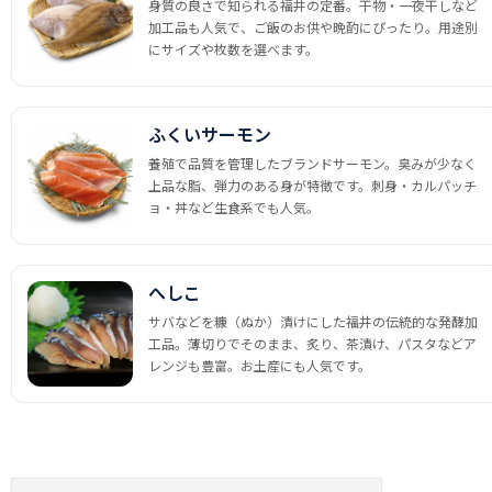
身質の良さで知られる福井の定番。干物・一夜干しなど
加工品も人気で、ご飯のお供や晩酌にぴったり。用途別
にサイズや枚数を選べます。
ふくいサーモン
養殖で品質を管理したブランドサーモン。臭みが少なく
上品な脂、弾力のある身が特徴です。刺身・カルパッチ
ョ・丼など生食系でも人気。
へしこ
サバなどを糠（ぬか）漬けにした福井の伝統的な発酵加
工品。薄切りでそのまま、炙り、茶漬け、パスタなどア
レンジも豊富。お土産にも人気です。