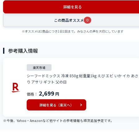
詳細を見る
この商品オススメ
0
※オススメは1商品につき1日1回まで。みなさんの声を大切にしています
参考購入情報
楽天市場
シーフードミックス 冷凍 850g 総重量1kg えび エビ いか イカ あさ
り アサリ ギフト 父の日
2,699
価格：
円
詳細を見る（楽天へ）
※今後、Yahoo・Amazonなど他サイトの参考情報も順次追加予定です。