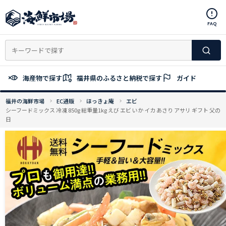
コ
ン
FAQ
テ
ン
ツ
へ
ス
海産物で探す
福井県のふるさと納税で探す
ガイド
キ
ッ
福井の海鮮市場
EC通販
ほっきょ庵
エビ
プ
シーフードミックス 冷凍 850g 総重量1kg えび エビ いか イカ あさり アサリ ギフト 父の
日