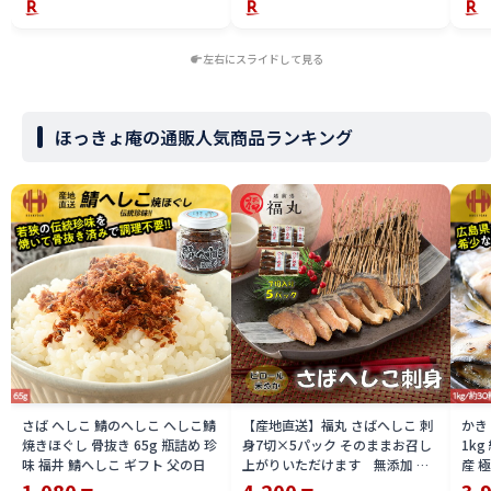
左右にスライドして見る
ほっきょ庵の通販人気商品ランキング
さば へしこ 鯖のへしこ へしこ鯖
【産地直送】福丸 さばへしこ 刺
かき
焼きほぐし 骨抜き 65g 瓶詰め 珍
身7切×5パック そのままお召し
1k
味 福井 鯖へしこ ギフト 父の日
上がりいただけます 無添加 福
産 
井県 特産品 越前産 「秘密のケン