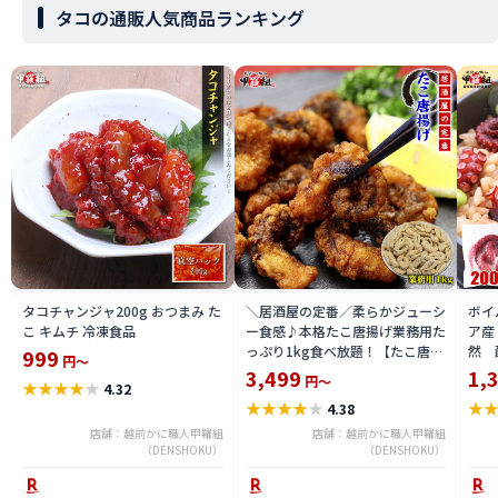
タコの通販人気商品ランキング
タコチャンジャ200g おつまみ た
＼居酒屋の定番／柔らかジューシ
ボイ
こ キムチ 冷凍食品
ー食感♪本格たこ唐揚げ業務用た
ア産
っぷり1kg食べ放題！【たこ唐揚
然 
999
円～
げ】【タコ唐揚げ】【蛸唐揚げ】
3,499
1,
円～
★
★
★
★
★
4.32
【たこから】 冷凍食品
★
★
★
★
★
★
4.38
店舗：越前かに職人甲羅組
店舗：越前かに職人甲羅組
（DENSHOKU）
（DENSHOKU）