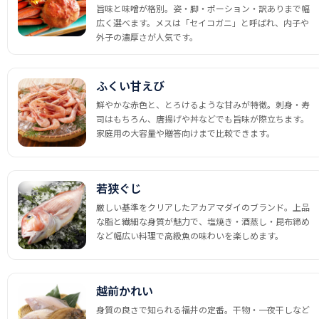
旨味と味噌が格別。姿・脚・ポーション・訳ありまで幅
広く選べます。メスは「セイコガニ」と呼ばれ、内子や
外子の濃厚さが人気です。
ふくい甘えび
鮮やかな赤色と、とろけるような甘みが特徴。刺身・寿
司はもちろん、唐揚げや丼などでも旨味が際立ちます。
家庭用の大容量や贈答向けまで比較できます。
若狭ぐじ
厳しい基準をクリアしたアカアマダイのブランド。上品
な脂と繊細な身質が魅力で、塩焼き・酒蒸し・昆布締め
など幅広い料理で高級魚の味わいを楽しめます。
越前かれい
身質の良さで知られる福井の定番。干物・一夜干しなど