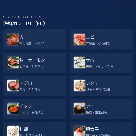
SEAFOOD CATEGORY
海鮮カテゴリ（EC）
カニ
エビ
冬の定番・人気No.1
大容量・むき身も
鮭・サーモン
サバ
切り身・訳ありも
無塩・骨なしが人気
マグロ
ホタテ
赤身・たたきも
貝柱・冷凍が定番
イクラ
ウニ
小分け・醤油漬け
瓶詰・加工品も
牡蠣
明太子
鍋・むき身が便利
切れ子・大容量も