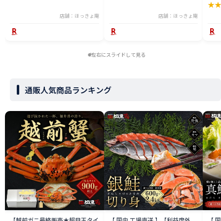
★
店舗：ほっきょ庵
店舗：ほっきょ庵
左右にスライドして見る
通販人気商品ランキング
【越前ガニ最終販売★超目玉タイ
【 国内 工場直送 】【利益度外
【 