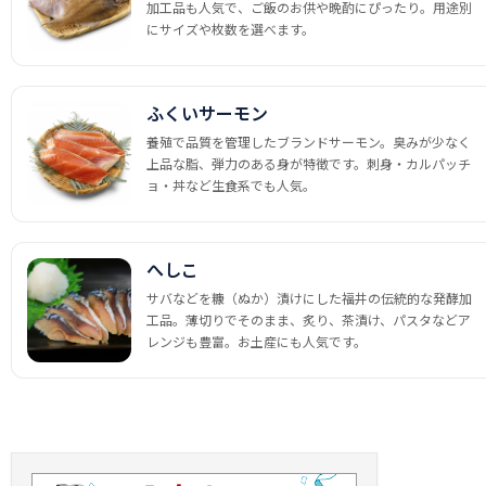
加工品も人気で、ご飯のお供や晩酌にぴったり。用途別
にサイズや枚数を選べます。
ふくいサーモン
養殖で品質を管理したブランドサーモン。臭みが少なく
上品な脂、弾力のある身が特徴です。刺身・カルパッチ
ョ・丼など生食系でも人気。
へしこ
サバなどを糠（ぬか）漬けにした福井の伝統的な発酵加
工品。薄切りでそのまま、炙り、茶漬け、パスタなどア
レンジも豊富。お土産にも人気です。