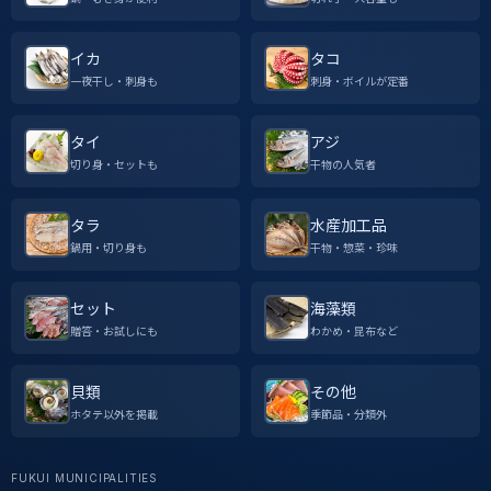
イカ
タコ
一夜干し・刺身も
刺身・ボイルが定番
タイ
アジ
切り身・セットも
干物の人気者
タラ
水産加工品
鍋用・切り身も
干物・惣菜・珍味
セット
海藻類
贈答・お試しにも
わかめ・昆布など
貝類
その他
ホタテ以外を掲載
季節品・分類外
FUKUI MUNICIPALITIES