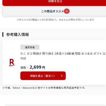
詳細を見る
この商品オススメ
0
※オススメは1商品につき1日1回まで。みなさんの声を大切にしています
参考購入情報
楽天市場
たこ タコ 照焼き 照り焼き 2本足×24個 蛸 惣菜 おつまみ ギフト 父
の日
2,699
価格：
円
詳細を見る（楽天へ）
※今後、Yahoo・Amazonなど他サイトの参考情報も順次追加予定です。