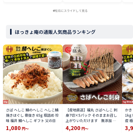
左右にスライドして見る
ほっきょ庵の通販人気商品ランキング
さば へしこ 鯖のへしこ へしこ鯖
【産地直送】福丸 さばへしこ 刺
かき
焼きほぐし 骨抜き 65g 瓶詰め 珍
身7切×5パック そのままお召し
1k
味 福井 鯖へしこ ギフト 父の日
上がりいただけます 無添加 福
産 
井県 特産品 越前産 「秘密のケン
1,080
4,200
3,
円～
円～
ミンSHOW」