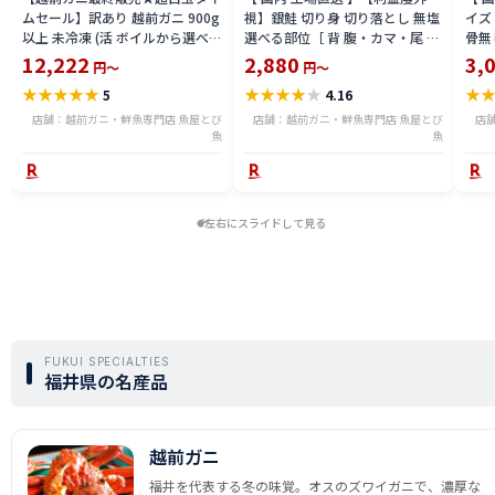
ムセール】訳あり 越前ガニ 900g
視】銀鮭 切り身 切り落とし 無塩
イズ 
以上 未冷凍 (活 ボイルから選べ
選べる部位［ 背 腹・カマ・尾 ］
骨無
る) 福井県産 国産 産地直送 脚折
600g〜2.4kg 骨取り・骨無し 骨
(真鱈
12,222
2,880
3,
円～
円～
れ 訳ありカニ 越前がに ズワイガ
あり 切り落とし 骨取り・骨無し
ライ
★
★
★
★
★
★
★
★
★
★
★
5
4.16
ニ 越前 かに 送料無料 etz-900w
切身 ses2301-12ka
tar2
店舗：越前ガニ・鮮魚専門店 魚屋とび
店舗：越前ガニ・鮮魚専門店 魚屋とび
店
魚
魚
左右にスライドして見る
FUKUI SPECIALTIES
福井県の名産品
越前ガニ
福井を代表する冬の味覚。オスのズワイガニで、濃厚な