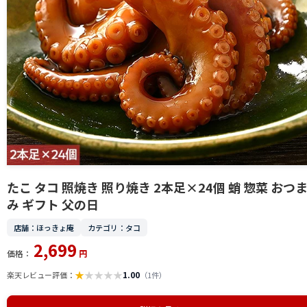
たこ タコ 照焼き 照り焼き 2本足×24個 蛸 惣菜 おつ
み ギフト 父の日
店舗：ほっきょ庵
カテゴリ：タコ
2,699
価格：
円
★
★
★
★
★
1.00
楽天レビュー評価：
（1件）