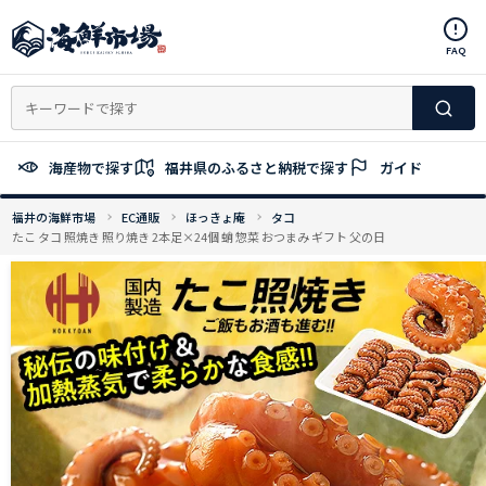
コ
ン
FAQ
テ
ン
ツ
へ
ス
海産物で探す
福井県のふるさと納税で探す
ガイド
キ
ッ
福井の海鮮市場
EC通販
ほっきょ庵
タコ
プ
たこ タコ 照焼き 照り焼き 2本足×24個 蛸 惣菜 おつまみ ギフト 父の日