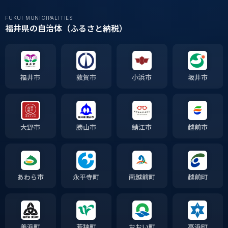
FUKUI MUNICIPALITIES
福井県の自治体（ふるさと納税）
福井市
敦賀市
小浜市
坂井市
大野市
勝山市
鯖江市
越前市
あわら市
永平寺町
南越前町
越前町
美浜町
若狭町
おおい町
高浜町