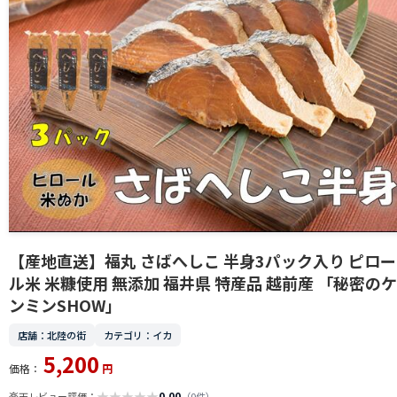
【産地直送】福丸 さばへしこ 半身3パック入り ピロー
ル米 米糠使用 無添加 福井県 特産品 越前産 「秘密のケ
ンミンSHOW」
店舗：北陸の街
カテゴリ：イカ
5,200
価格：
円
★
★
★
★
★
0.00
楽天レビュー評価：
（0件）