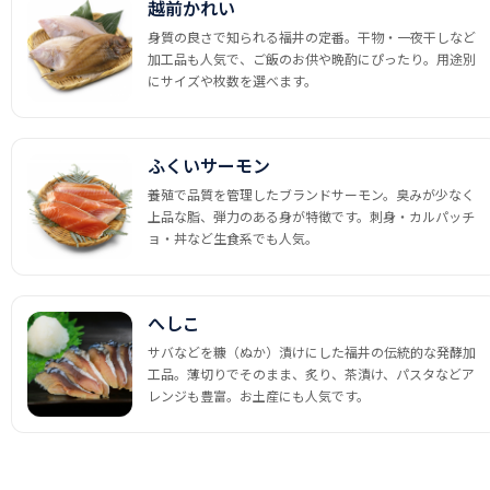
越前かれい
身質の良さで知られる福井の定番。干物・一夜干しなど
加工品も人気で、ご飯のお供や晩酌にぴったり。用途別
にサイズや枚数を選べます。
ふくいサーモン
養殖で品質を管理したブランドサーモン。臭みが少なく
上品な脂、弾力のある身が特徴です。刺身・カルパッチ
ョ・丼など生食系でも人気。
へしこ
サバなどを糠（ぬか）漬けにした福井の伝統的な発酵加
工品。薄切りでそのまま、炙り、茶漬け、パスタなどア
レンジも豊富。お土産にも人気です。