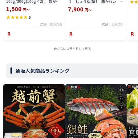
★
100g/200g(100g×2) 】 あかむ
り しょうゆ漬け 赤かれい 越
キス
つ ノドグロ 国産 高級魚 珍味 業
前かれい 福井県 越前産
1,500
7,900
タテ
円～
円～
務用 アカムツ チャック付き袋 送
父の
★
★
★
★
★
5
料無料 美味 福井 海鮮 父の日
店舗：北陸の街
店舗：北陸の街
左右にスライドして見る
通販人気商品ランキング