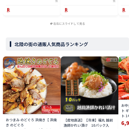
魚
魚
左右にスライドして見る
北陸の街の通販人気商品ランキング
お中
ト 
ト 
おつまみ のどぐろ 浜焼き【 浜焼
【産地直送】【冷凍】福丸 越前
新鮮
6,
き のどぐろ
漁師かれい漬け 10パック入
つま