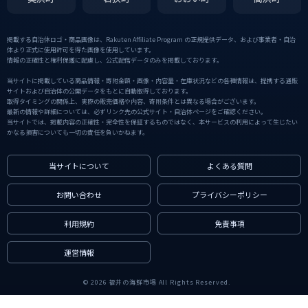
掲載する自治体ロゴ・商品画像は、Rakuten Affiliate Program の正規提供データ、および事業者・自治
体より正式に使用許可を得た画像を使用しています。
情報の正確性と権利保護に配慮し、公式配信データのみを掲載しております。
当サイトに掲載している商品情報・寄附金額・画像・内容量・在庫状況などの各種情報は、提携する通販
サイトおよび自治体の公開データをもとに自動取得しております。
取得タイミングの関係上、実際の販売価格や内容、寄附条件とは異なる場合がございます。
最新の情報や詳細については、必ずリンク先の公式サイト・自治体ページをご確認ください。
当サイトでは、掲載内容の正確性・完全性を保証するものではなく、本サービスの利用によって生じたい
かなる損害についても一切の責任を負いかねます。
当サイトについて
よくある質問
お問い合わせ
プライバシーポリシー
利用規約
免責事項
運営情報
© 2026 福井の海鮮市場 All Rights Reserved.