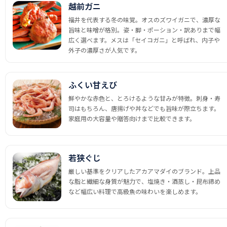
越前ガニ
福井を代表する冬の味覚。オスのズワイガニで、濃厚な
旨味と味噌が格別。姿・脚・ポーション・訳ありまで幅
広く選べます。メスは「セイコガニ」と呼ばれ、内子や
外子の濃厚さが人気です。
ふくい甘えび
鮮やかな赤色と、とろけるような甘みが特徴。刺身・寿
司はもちろん、唐揚げや丼などでも旨味が際立ちます。
家庭用の大容量や贈答向けまで比較できます。
若狭ぐじ
厳しい基準をクリアしたアカアマダイのブランド。上品
な脂と繊細な身質が魅力で、塩焼き・酒蒸し・昆布締め
など幅広い料理で高級魚の味わいを楽しめます。