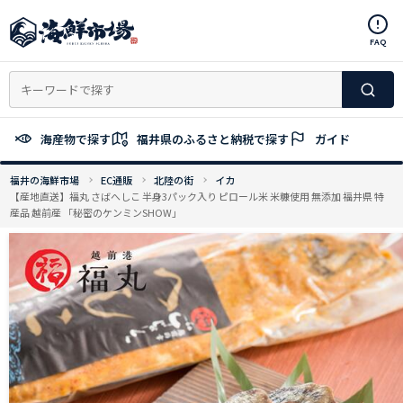
コ
ン
FAQ
テ
ン
ツ
へ
ス
海産物で探す
福井県のふるさと納税で探す
ガイド
キ
ッ
福井の海鮮市場
EC通販
北陸の街
イカ
プ
【産地直送】福丸 さばへしこ 半身3パック入り ピロール米 米糠使用 無添加 福井県 特
産品 越前産 「秘密のケンミンSHOW」