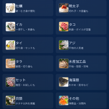
牡蠣
明太子
鍋・むき身が便利
切れ子・大容量も
イカ
タコ
一夜干し・刺身も
刺身・ボイルが定番
タイ
アジ
切り身・セットも
干物の人気者
タラ
水産加工品
鍋用・切り身も
干物・惣菜・珍味
セット
海藻類
贈答・お試しにも
わかめ・昆布など
貝類
その他
ホタテ以外を掲載
季節品・分類外