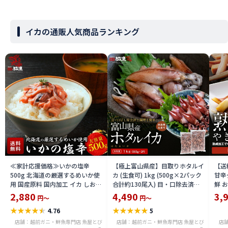
イカの通販人気商品ランキング
≪家計応援価格≫いかの塩辛
【極上富山県産】目取りホタルイ
【送
500g 北海道の厳選するめいか使
カ (生食可) 1kg (500g×2パック
甘辛
用 国産原料 国内加工 イカ しおか
合計約130尾入) 目・口除去済み
鮮 
ら おつまみ 酒 厳選素材 送料無料
ほたるいか 刺身 生 個別冷凍 いか
き・B
2,880
4,490
3,
円～
円～
ika2212-500a
めし 酢味噌あえ 沖漬け 海鮮 通販
★
★
★
★
★
★
★
★
★
★
4.76
5
送料無料 hoika2502
店舗：越前ガニ・鮮魚専門店 魚屋とび
店舗：越前ガニ・鮮魚専門店 魚屋とび
店