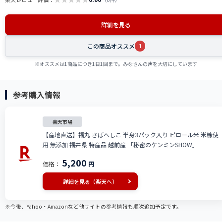
詳細を見る
この商品オススメ
1
※オススメは1商品につき1日1回まで。みなさんの声を大切にしています
参考購入情報
楽天市場
【産地直送】福丸 さばへしこ 半身3パック入り ピロール米 米糠使
用 無添加 福井県 特産品 越前産 「秘密のケンミンSHOW」
5,200
価格：
円
詳細を見る（楽天へ）
※今後、Yahoo・Amazonなど他サイトの参考情報も順次追加予定です。