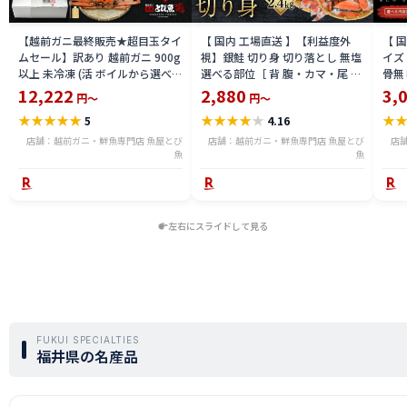
【越前ガニ最終販売★超目玉タイ
【 国内 工場直送 】【利益度外
【 
ムセール】訳あり 越前ガニ 900g
視】銀鮭 切り身 切り落とし 無塩
イズ 
以上 未冷凍 (活 ボイルから選べ
選べる部位［ 背 腹・カマ・尾 ］
骨無
る) 福井県産 国産 産地直送 脚折
600g〜2.4kg 骨取り・骨無し 骨
(真鱈
12,222
2,880
3,
円～
円～
れ 訳ありカニ 越前がに ズワイガ
あり 切り落とし 骨取り・骨無し
ライ
★
★
★
★
★
★
★
★
★
★
★
5
4.16
ニ 越前 かに 送料無料 etz-900w
切身 ses2301-12ka
tar2
店舗：越前ガニ・鮮魚専門店 魚屋とび
店舗：越前ガニ・鮮魚専門店 魚屋とび
店
魚
魚
左右にスライドして見る
FUKUI SPECIALTIES
福井県の名産品