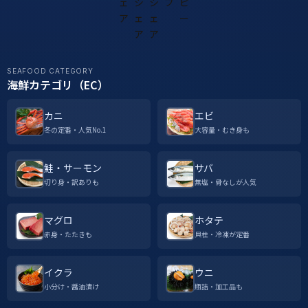
SEAFOOD CATEGORY
海鮮カテゴリ（EC）
カニ
エビ
冬の定番・人気No.1
大容量・むき身も
鮭・サーモン
サバ
切り身・訳ありも
無塩・骨なしが人気
マグロ
ホタテ
赤身・たたきも
貝柱・冷凍が定番
イクラ
ウニ
小分け・醤油漬け
瓶詰・加工品も