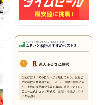
北海道産オオズワイガニ甲羅盛夫婦(オス
】福丸 越前焼き赤
【産地直送】福
×3個、メス×3個、合計6個) お好みサイ
り 越前かれい 赤
ク入り ピロー
ズセット かに カニ 蟹 手軽 身むき 国産
い 越前産 福井
県 特産品 越
かにみそ カニ味噌 冷凍グルメ 食べやす
SHOW」
11,280
7,800
円～
円～
い お取り寄せ 訳あり 家庭用 甲羅盛り 柔
らかい お祝い ギフト 特大 かに酢 たまご
TOP 3 FURUSATO TAX SITES
コスパ お中元 プロトン凍結
店舗：北陸の街
店舗：北陸の街
ふるさと納税おすすめベスト3
楽天ふるさと納税
1
全国ほぼすべての自治体が参加しており、返礼品
の掲載数は業界最大級。 レビュー件数が非常に多
く、実際の満足度や品質を事前に確認しやすい。
自治体公式ショップ形式で、比較・検討がしやす
いのも強み。