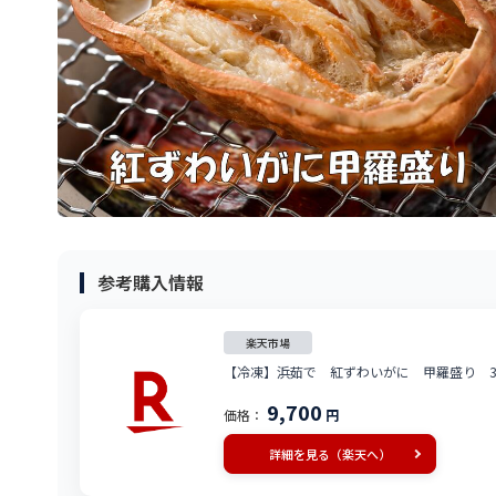
参考購入情報
楽天市場
【冷凍】浜茹で 紅ずわいがに 甲羅盛り 
9,700
価格：
円
詳細を見る（楽天へ）