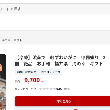
 海の幸 ギフト
【冷凍】浜茹で 紅ずわいがに 甲羅盛り 3
個 絶品 お手軽 福井県 海の幸 ギフト
店舗：北陸の街
カテゴリ：イカ
9,700
価格：
円
★
★
★
★
★
0.00
楽天レビュー評価：
（0件）
詳細を見る