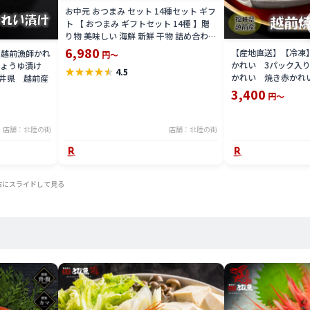
お中元 おつまみ セット 14種セット ギフ
ト 【 おつまみ ギフトセット 14種 】贈
り物 美味しい 海鮮 新鮮 干物 詰め合わせ
セット お酒 つまみ 酒の肴 ホタルイカ 甘
6,980
【産地直送】【冷凍
 越前漁師かれ
円～
エビ キス イカソーメン スルメイカ ホタ
かれい 3パック入
しょうゆ漬け
★
★
★
★
★
4.5
テ 海鮮 グルメ 箱入り 北陸応援 父の日
かれい 焼き赤かれ
井県 越前産
県 海の幸
3,400
円～
店舗：北陸の街
店舗：北陸の街
右にスライドして見る