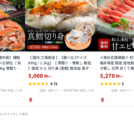
益度外視】銀鮭
【 国内 工場直送 】【選べる2サイズ
≪家計応援価格≫ 甘エビ
べる部位［ 背
600g / 1.2kg】【 骨取り・骨無し 無塩
福井県産 国産 産地
4kg 骨取り・
】国産 たら 切り身 (真鱈) 無添加 真ダラ
子無し 天然 甘くて美
 骨取り・骨無
骨抜き 鍋 フライ ホイル焼き 送料無料
マエビ お刺身 お寿司
3,000
3,270
円～
円～
tar2306-12ka
凍結 送料無料 amaeb
★
★
★
★
★
★
★
★
★
★
4.73
5
門店 魚屋とび魚
店舗：越前ガニ・鮮魚専門店 魚屋とび魚
店舗：越前ガニ
右にスライドして見る