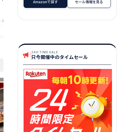
Amazonで探す
セール情報を見る
 酒のつまみ 乾き物
食べ物 つまみ 美味しい 酒の肴 やみつき
1,000
円～
］［ゆうパケット］
低カロリー 贈り物 手土産［ゆうパケッ
★
★
★
★
★
3
日
ト］ 父の日
：港ダイニングしおそう
店舗：港ダイニングしおそう
24H TIME SALE
只今開催中のタイムセール