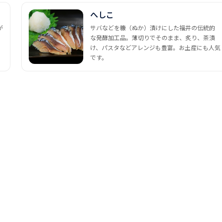
へしこ
が
サバなどを糠（ぬか）漬けにした福井の伝統的
な発酵加工品。薄切りでそのまま、炙り、茶漬
け、パスタなどアレンジも豊富。お土産にも人気
です。