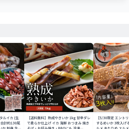
ルイカ (生
【送料無料】熟成やきいか 1kg 甘辛ダレ
【5/30限定 エント
ク 合計約130尾
で柔らか仕上げ イカ 海鮮 おつまみ 焼き
するめいか 3枚入げ
いか 刺身 生
そば・お好み焼き・BBQにも 冷凍
ルメ あたりめ スルメ