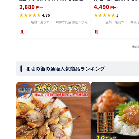
送料無料 ika2212-500a
個別冷凍 いかめし 酢味噌あ
2,880
4,490
円～
円～
鮮 通販 送料無料 hoika250
★
★
★
★
★
★
★
★
★
★
4.76
5
店舗：越前ガニ・鮮魚専門店 魚屋とび魚
店舗：越前ガニ・鮮魚専
左
北陸の街の通販人気商品ランキング