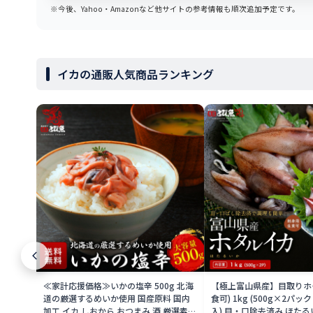
※今後、Yahoo・Amazonなど他サイトの参考情報も順次追加予定です。
イカの通販人気商品ランキング
≪家計応援価格≫いかの塩辛 500g 北海
【極上富山県産】目取りホタ
道の厳選するめいか使用 国産原料 国内
食可) 1kg (500g×2パッ
加工 イカ しおから おつまみ 酒 厳選素材
入) 目・口除去済み ほたる