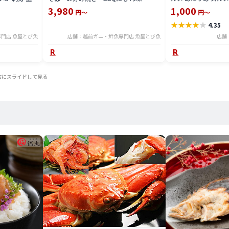
え 沖漬け 海
yakiika2506
国産 おつまみ 酒の肴
3,980
1,000
円～
円～
2
贈り物 ［送料無料
★
★
★
★
★
4.35
1,000ポッキリ 父の
門店 魚屋とび魚
店舗：越前ガニ・鮮魚専門店 魚屋とび魚
店舗
右にスライドして見る