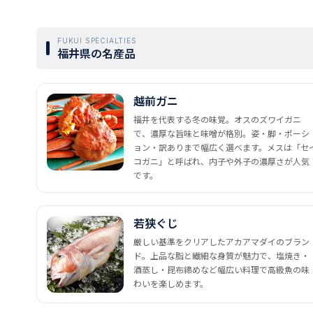
FUKUI SPECIALTIES
福井県の名産品
越前ガニ
福井を代表する冬の味覚。オスのズワイガニ
で、濃厚な旨味と味噌が格別。姿・脚・ポーシ
ョン・訳ありまで幅広く選べます。メスは「セ
コガニ」と呼ばれ、内子や外子の濃厚さが人気
です。
若狭ぐじ
厳しい基準をクリアしたアカアマダイのブラン
ド。上品な脂と繊細な身質が魅力で、塩焼き・
酒蒸し・昆布締めなど幅広い料理で高級魚の味
わいを楽しめます。