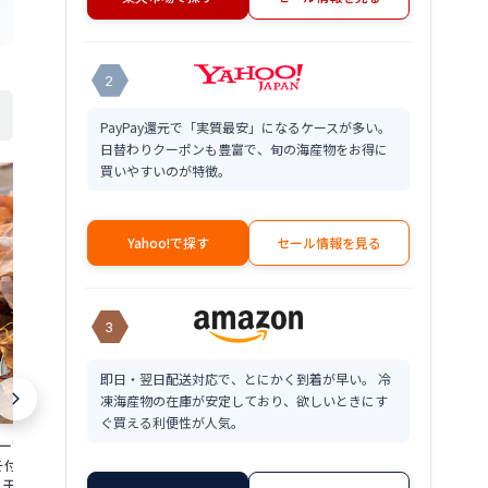
2
PayPay還元で「実質最安」になるケースが多い。
日替わりクーポンも豊富で、旬の海産物をお得に
買いやすいのが特徴。
Yahoo!で探す
セール情報を見る
3
即日・翌日配送対応で、とにかく到着が早い。 冷
イカ 刺身 お造
480g×2個入
凍海産物の在庫が安定しており、欲しいときにす
イカそうめん 
ぐ買える利便性が人気。
料込 価格 送料
11,500
リーでP最大12倍！】
【5/30限定 エントリーでP最大12倍！】
円
特価 販売 お土
そ付き スルメイカ ス
ソフトさきいか 150g ポイント消化 珍味
 干物 するめ げそ
さきいか さきイカ イカ おつまみ グルメ