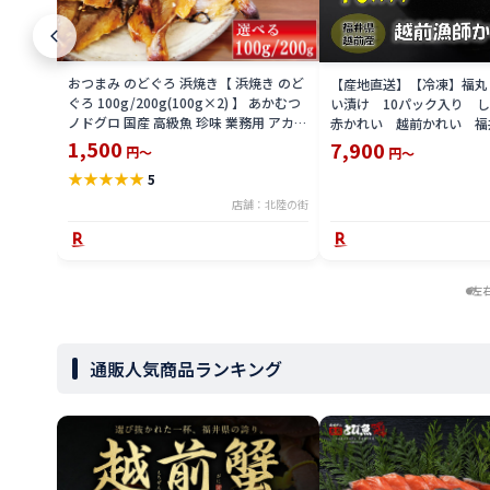
おつまみ のどぐろ 浜焼き【 浜焼き のど
【産地直送】【冷凍】福丸
ぐろ 100g/200g(100g×2) 】 あかむつ
い漬け 10パック入り 
ノドグロ 国産 高級魚 珍味 業務用 アカム
赤かれい 越前かれい 福
ツ チャック付き袋 送料無料 美味 福井 海
1,500
7,900
円～
円～
鮮 父の日
★
★
★
★
★
5
店舗：北陸の街
左
通販人気商品ランキング