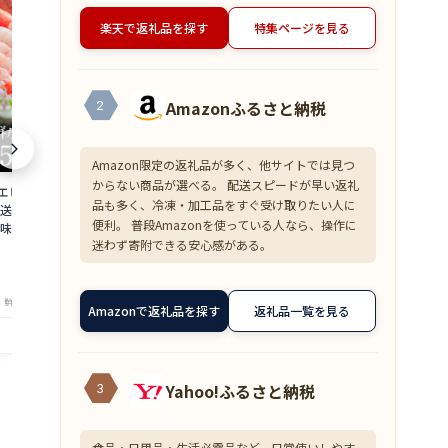
楽天で返礼品を探す
特集ページを見る
Amazonふるさと納税
2
Amazon限定の返礼品が多く、他サイトでは見つ
からない商品が選べる。 配送スピードが早い返礼
 500g 約50尾
【超目玉】ズワイガニ むき身 爪下 1kg
≪家計応援価格
品も多く、冷凍・加工品をすぐ受け取りたい人に
直送 大容量 業務用
(解凍後800g) 蟹 かに 冷凍 訳あり 送料無
花こえび 国産 
便利。 普段Amazonを使っている人なら、操作に
味しい あまえび ア
料 zkani2410
アミエビ オキ
迷わず寄附できる安心感がある。
 バーベキュー 船上
焼き チャーハ
6,999
1,390
円～
円～
is
まみ 送料無料 am
★
★
★
★
★
★
★
★
★
★
4.33
4
・鮮魚専門店 魚屋とび魚
店舗：越前ガニ・鮮魚専門店 魚屋とび魚
店舗：越
Amazonで返礼品を探す
返礼品一覧を見る
Yahoo!ふるさと納税
3
食品・日用品・生活必需品など、日常使いしやす