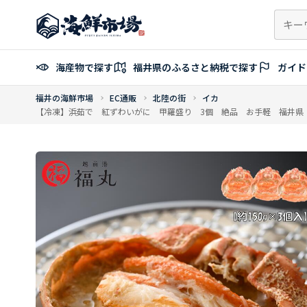
コ
ン
テ
ン
海産物で探す
福井県のふるさと納税で探す
ガイド
ツ
へ
福井の海鮮市場
EC通販
北陸の街
イカ
ス
【冷凍】浜茹で 紅ずわいがに 甲羅盛り 3個 絶品 お手軽 福井県
キ
ッ
プ