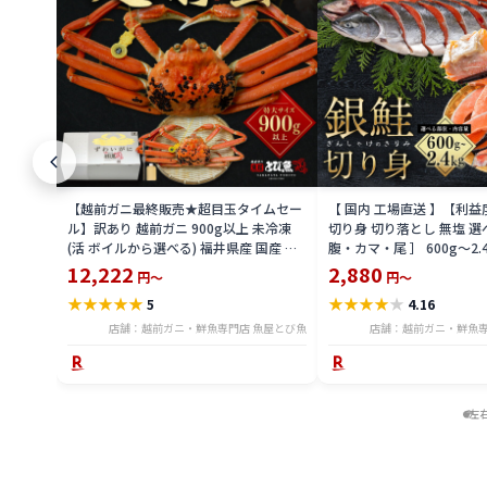
【越前ガニ最終販売★超目玉タイムセー
【 国内 工場直送 】【利
ル】訳あり 越前ガニ 900g以上 未冷凍
切り身 切り落とし 無塩 選
(活 ボイルから選べる) 福井県産 国産 産
腹・カマ・尾 ］ 600g〜2.
地直送 脚折れ 訳ありカニ 越前がに ズワ
骨無し 骨あり 切り落とし
12,222
2,880
円～
円～
イガニ 越前 かに 送料無料 etz-900w
し 切身 ses2301-12ka
★
★
★
★
★
★
★
★
★
★
5
4.16
店舗：越前ガニ・鮮魚専門店 魚屋とび魚
店舗：越前ガニ・鮮魚専
左