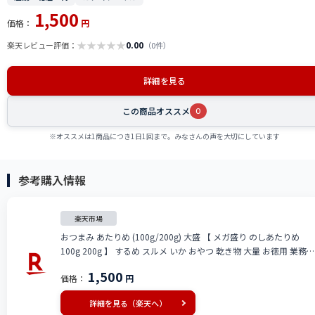
1,500
価格：
円
★
★
★
★
★
0.00
楽天レビュー評価：
（0件）
詳細を見る
この商品オススメ
0
※オススメは1商品につき1日1回まで。みなさんの声を大切にしています
参考購入情報
楽天市場
おつまみ あたりめ (100g/200g) 大盛 【 メガ盛り のしあたりめ
100g 200g 】 するめ スルメ いか おやつ 乾き物 大量 お徳用 業務用
珍味 チャック付き袋 海鮮 つまみ 酒の肴 美味 スルメ イカ あたりめ
1,500
価格：
円
花見 バーベキュー 北陸応援 父の日
詳細を見る（楽天へ）