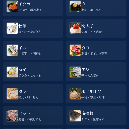
イクラ
ウニ
小分け・醤油漬け
瓶詰・加工品も
牡蠣
明太子
鍋・むき身が便利
切れ子・大容量も
イカ
タコ
一夜干し・刺身も
刺身・ボイルが定番
タイ
アジ
切り身・セットも
干物の人気者
タラ
水産加工品
鍋用・切り身も
干物・惣菜・珍味
セット
海藻類
贈答・お試しにも
わかめ・昆布など