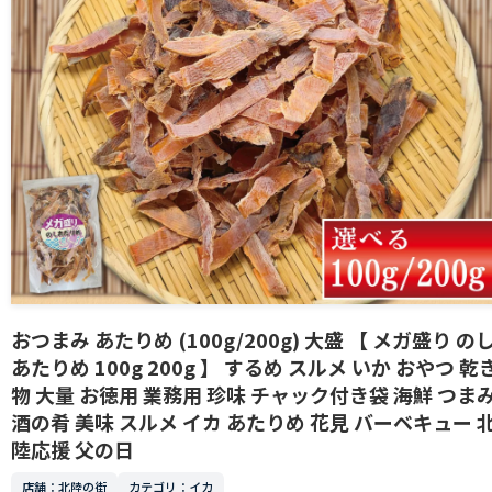
おつまみ あたりめ (100g/200g) 大盛 【 メガ盛り の
あたりめ 100g 200g 】 するめ スルメ いか おやつ 乾
物 大量 お徳用 業務用 珍味 チャック付き袋 海鮮 つま
酒の肴 美味 スルメ イカ あたりめ 花見 バーベキュー 
陸応援 父の日
店舗：北陸の街
カテゴリ：イカ