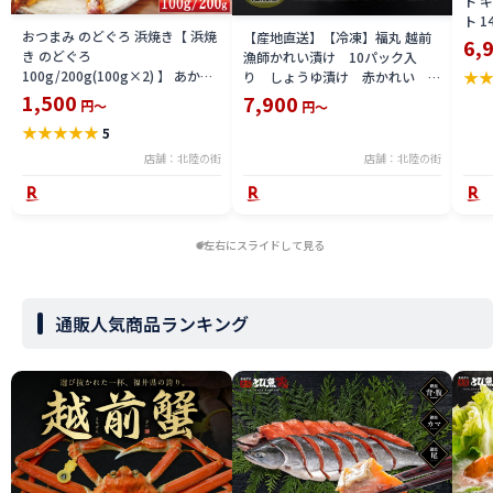
ト 
ト 
おつまみ のどぐろ 浜焼き【 浜焼
【産地直送】【冷凍】福丸 越前
新鮮
6,
き のどぐろ
漁師かれい漬け 10パック入
つま
★
100g/200g(100g×2) 】 あかむ
り しょうゆ漬け 赤かれい 越
キス
つ ノドグロ 国産 高級魚 珍味 業
前かれい 福井県 越前産
1,500
7,900
タテ
円～
円～
務用 アカムツ チャック付き袋 送
父の
★
★
★
★
★
5
料無料 美味 福井 海鮮 父の日
店舗：北陸の街
店舗：北陸の街
左右にスライドして見る
通販人気商品ランキング