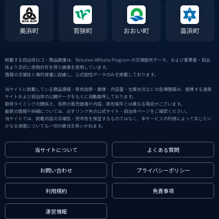
美浜町
若狭町
おおい町
高浜町
掲載する自治体ロゴ・商品画像は、Rakuten Affiliate Program の正規提供データ、および事業者・自治
体より正式に使用許可を得た画像を使用しています。
情報の正確性と権利保護に配慮し、公式配信データのみを掲載しております。
当サイトに掲載している商品情報・寄附金額・画像・内容量・在庫状況などの各種情報は、提携する通販
サイトおよび自治体の公開データをもとに自動取得しております。
取得タイミングの関係上、実際の販売価格や内容、寄附条件とは異なる場合がございます。
最新の情報や詳細については、必ずリンク先の公式サイト・自治体ページをご確認ください。
当サイトでは、掲載内容の正確性・完全性を保証するものではなく、本サービスの利用によって生じたい
かなる損害についても一切の責任を負いかねます。
当サイトについて
よくある質問
お問い合わせ
プライバシーポリシー
利用規約
免責事項
運営情報