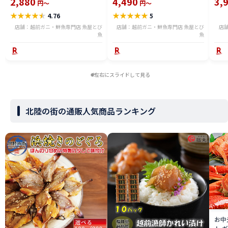
2,880
4,490
3,
円～
円～
ika2212-500a
めし 酢味噌あえ 沖漬け 海鮮 通販
★
★
★
★
★
★
★
★
★
★
4.76
5
送料無料 hoika2502
店舗：越前ガニ・鮮魚専門店 魚屋とび
店舗：越前ガニ・鮮魚専門店 魚屋とび
店
魚
魚
左右にスライドして見る
北陸の街の通販人気商品ランキング
お中