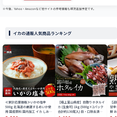
※今後、Yahoo・Amazonなど他サイトの参考情報も順次追加予定です。
イカの通販人気商品ランキング
≪家計応援価格≫いかの塩辛
【極上富山県産】目取りホタルイ
【送
500g 北海道の厳選するめいか使
カ (生食可) 1kg (500g×2パック
甘辛
用 国産原料 国内加工 イカ しおか
合計約130尾入) 目・口除去済み
鮮 
ら おつまみ 酒 厳選素材 送料無料
ほたるいか 刺身 生 個別冷凍 いか
き・B