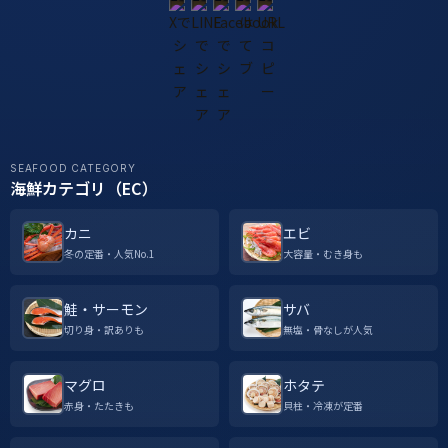
SEAFOOD CATEGORY
海鮮カテゴリ（EC）
カニ
エビ
冬の定番・人気No.1
大容量・むき身も
鮭・サーモン
サバ
切り身・訳ありも
無塩・骨なしが人気
マグロ
ホタテ
赤身・たたきも
貝柱・冷凍が定番