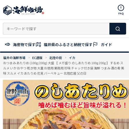
コ
ン
FAQ
テ
ン
ツ
へ
ス
海産物で探す
福井県のふるさと納税で探す
ガイド
キ
ッ
福井の海鮮市場
EC通販
北陸の街
イカ
プ
おつまみ あたりめ (100g/200g) 大盛 【 メガ盛り のしあたりめ 100g 200g 】 するめ ス
ルメ いか おやつ 乾き物 大量 お徳用 業務用 珍味 チャック付き袋 海鮮 つまみ 酒の肴 美
味 スルメ イカ あたりめ 花見 バーベキュー 北陸応援 父の日