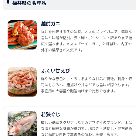
福井県の名産品
越前ガニ
福井を代表する冬の味覚。オスのズワイガニで、濃厚な
旨味と味噌が格別。姿・脚・ポーション・訳ありまで幅
広く選べます。メスは「セイコガニ」と呼ばれ、内子や
外子の濃厚さが人気です。
ふくい甘えび
鮮やかな赤色と、とろけるような甘みが特徴。刺身・寿
司はもちろん、唐揚げや丼などでも旨味が際立ちます。
家庭用の大容量や贈答向けまで比較できます。
若狭ぐじ
厳しい基準をクリアしたアカアマダイのブランド。上品
な脂と繊細な身質が魅力で、塩焼き・酒蒸し・昆布締め
など幅広い料理で高級魚の味わいを楽しめます。