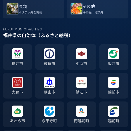
貝類
その他
ホタテ以外を掲載
季節品・分類外
FUKUI MUNICIPALITIES
福井県の自治体（ふるさと納税）
福井市
敦賀市
小浜市
坂井市
大野市
勝山市
鯖江市
越前市
あわら市
永平寺町
南越前町
越前町