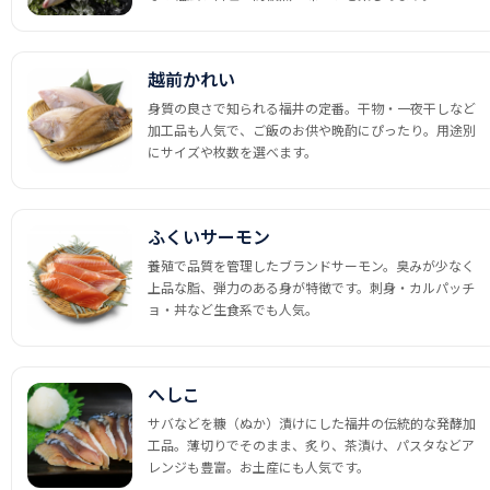
越前かれい
身質の良さで知られる福井の定番。干物・一夜干しなど
加工品も人気で、ご飯のお供や晩酌にぴったり。用途別
にサイズや枚数を選べます。
ふくいサーモン
養殖で品質を管理したブランドサーモン。臭みが少なく
上品な脂、弾力のある身が特徴です。刺身・カルパッチ
ョ・丼など生食系でも人気。
へしこ
サバなどを糠（ぬか）漬けにした福井の伝統的な発酵加
工品。薄切りでそのまま、炙り、茶漬け、パスタなどア
レンジも豊富。お土産にも人気です。