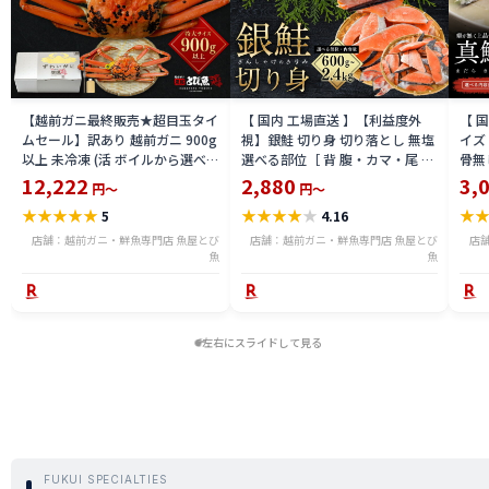
【越前ガニ最終販売★超目玉タイ
【 国内 工場直送 】【利益度外
【 
ムセール】訳あり 越前ガニ 900g
視】銀鮭 切り身 切り落とし 無塩
イズ 
以上 未冷凍 (活 ボイルから選べ
選べる部位［ 背 腹・カマ・尾 ］
骨無
る) 福井県産 国産 産地直送 脚折
600g〜2.4kg 骨取り・骨無し 骨
(真鱈
12,222
2,880
3,
円～
円～
れ 訳ありカニ 越前がに ズワイガ
あり 切り落とし 骨取り・骨無し
ライ
★
★
★
★
★
★
★
★
★
★
★
5
4.16
ニ 越前 かに 送料無料 etz-900w
切身 ses2301-12ka
tar2
店舗：越前ガニ・鮮魚専門店 魚屋とび
店舗：越前ガニ・鮮魚専門店 魚屋とび
店
魚
魚
左右にスライドして見る
FUKUI SPECIALTIES