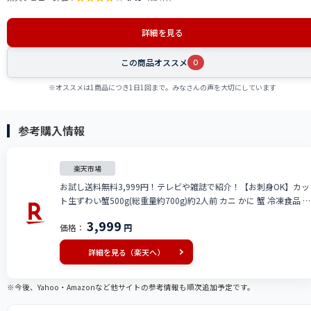
詳細を見る
この商品オススメ
0
※オススメは1商品につき1日1回まで。みなさんの声を大切にしています
参考購入情報
楽天市場
お試し送料無料3,999円！テレビや雑誌で紹介！【お刺身OK】カッ
ト生ずわい蟹500g(総重量約700g)約2人前 カニ かに 蟹 冷凍食品 父
の日お届け間に合う！
3,999
価格：
円
詳細を見る（楽天へ）
※今後、Yahoo・Amazonなど他サイトの参考情報も順次追加予定です。