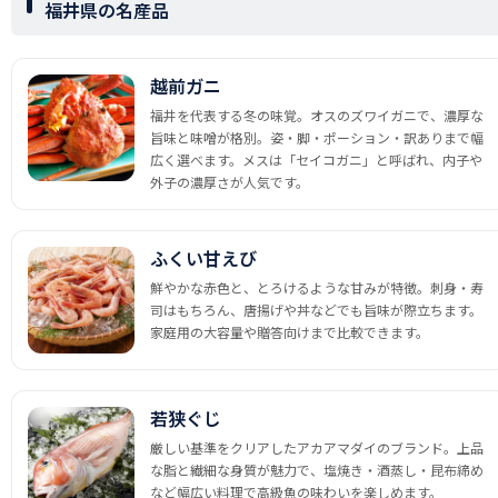
福井県の名産品
越前ガニ
福井を代表する冬の味覚。オスのズワイガニで、濃厚な
旨味と味噌が格別。姿・脚・ポーション・訳ありまで幅
広く選べます。メスは「セイコガニ」と呼ばれ、内子や
外子の濃厚さが人気です。
ふくい甘えび
鮮やかな赤色と、とろけるような甘みが特徴。刺身・寿
司はもちろん、唐揚げや丼などでも旨味が際立ちます。
家庭用の大容量や贈答向けまで比較できます。
若狭ぐじ
厳しい基準をクリアしたアカアマダイのブランド。上品
な脂と繊細な身質が魅力で、塩焼き・酒蒸し・昆布締め
など幅広い料理で高級魚の味わいを楽しめます。