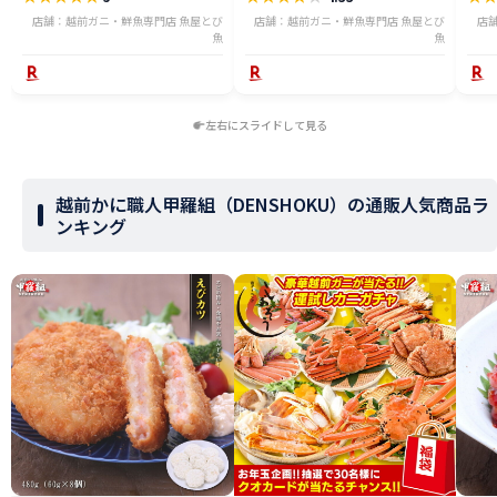
店舗：越前ガニ・鮮魚専門店 魚屋とび
店舗：越前ガニ・鮮魚専門店 魚屋とび
店
魚
魚
左右にスライドして見る
越前かに職人甲羅組（DENSHOKU）の通販人気商品ラ
ンキング