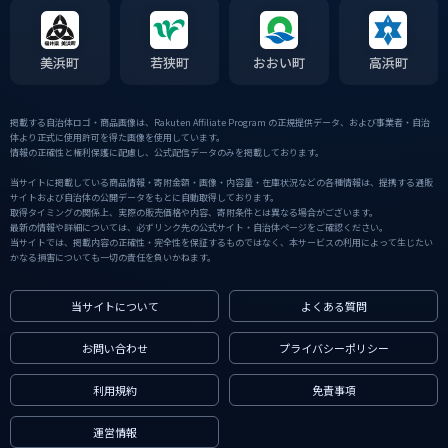
美浜町
若狭町
おおい町
高浜町
掲載する自治体ロゴ・商品画像は、Rakuten Affiliate Program の正規提供データ、および事業者・自治
体より正式に使用許可を得た画像を使用しています。
情報の正確性と権利保護に配慮し、公式配信データのみを掲載しております。
当サイトに掲載している商品情報・寄附金額・画像・内容量・在庫状況などの各種情報は、提携する通販
サイトおよび自治体の公開データをもとに自動取得しております。
取得タイミングの関係上、実際の販売価格や内容、寄附条件とは異なる場合がございます。
最新の情報や詳細については、必ずリンク先の公式サイト・自治体ページをご確認ください。
当サイトでは、掲載内容の正確性・完全性を保証するものではなく、本サービスの利用によって生じたい
かなる損害についても一切の責任を負いかねます。
当サイトについて
よくある質問
お問い合わせ
プライバシーポリシー
利用規約
免責事項
運営情報