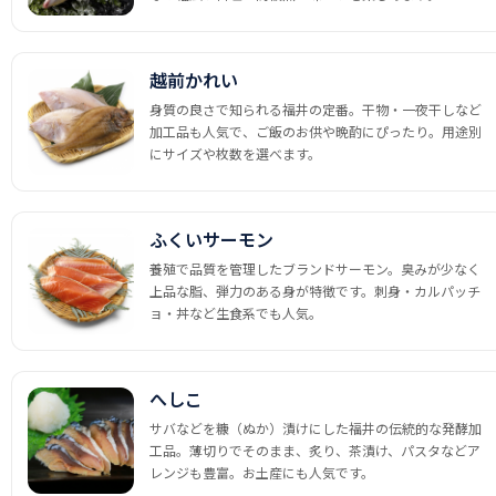
越前かれい
身質の良さで知られる福井の定番。干物・一夜干しなど
加工品も人気で、ご飯のお供や晩酌にぴったり。用途別
にサイズや枚数を選べます。
ふくいサーモン
養殖で品質を管理したブランドサーモン。臭みが少なく
上品な脂、弾力のある身が特徴です。刺身・カルパッチ
ョ・丼など生食系でも人気。
へしこ
サバなどを糠（ぬか）漬けにした福井の伝統的な発酵加
工品。薄切りでそのまま、炙り、茶漬け、パスタなどア
レンジも豊富。お土産にも人気です。