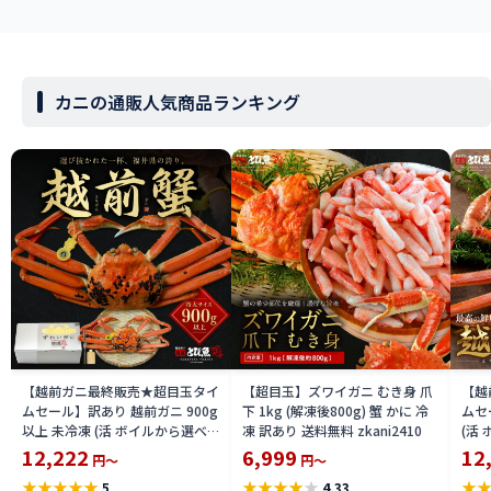
カニの通販人気商品ランキング
【越前ガニ最終販売★超目玉タイ
【超目玉】ズワイガニ むき身 爪
【越
ムセール】訳あり 越前ガニ 900g
下 1kg (解凍後800g) 蟹 かに 冷
ムセ
以上 未冷凍 (活 ボイルから選べ
凍 訳あり 送料無料 zkani2410
(活
る) 福井県産 国産 産地直送 脚折
国産
12,222
6,999
12
円～
円～
れ 訳ありカニ 越前がに ズワイガ
がに 
★
★
★
★
★
★
★
★
★
★
★
5
4.33
ニ 越前 かに 送料無料 etz-900w
料無料