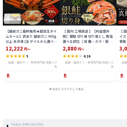
【越前ガニ最終販売★超目玉タイ
【 国内 工場直送 】【利益度外
【 
ムセール】訳あり 越前ガニ 900g
視】銀鮭 切り身 切り落とし 無塩
イズ 
以上 未冷凍 (活 ボイルから選べ
選べる部位［ 背 腹・カマ・尾 ］
骨無
る) 福井県産 国産 産地直送 脚折
600g〜2.4kg 骨取り・骨無し 骨
(真鱈
12,222
2,880
3,
円～
円～
れ 訳ありカニ 越前がに ズワイガ
あり 切り落とし 骨取り・骨無し
ライ
★
★
★
★
★
★
★
★
★
★
★
5
4.16
ニ 越前 かに 送料無料 etz-900w
切身 ses2301-12ka
tar2
店舗：越前ガニ・鮮魚専門店 魚屋とび
店舗：越前ガニ・鮮魚専門店 魚屋とび
店
魚
魚
左右にスライドして見る
FUKUI SPECIALTIES