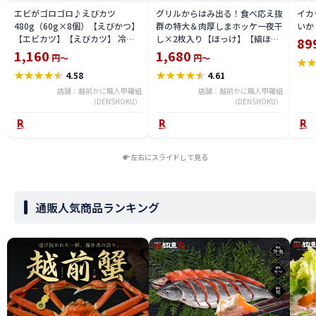
エビがゴロゴロ♪えびカツ
グリルからはみ出る！食べ応え抜
イカ
480g（60g×8個）【えびかつ】
群の特大＆肉厚しまホッケ一夜干
いか
【エビカツ】【えびカツ】 冷凍
し×2枚入り【ほっけ】【縞ほっ
89
食品
け】【干物】【一夜干し】 冷凍
1,160
1,680
円～
円～
★
食品
★
★
★
★
★
★
★
★
★
★
4.58
4.61
店舗：越前かに職人甲羅組
店舗：越前かに職人甲羅組
（DENSHOKU）
（DENSHOKU）
左右にスライドして見る
通販人気商品ランキング