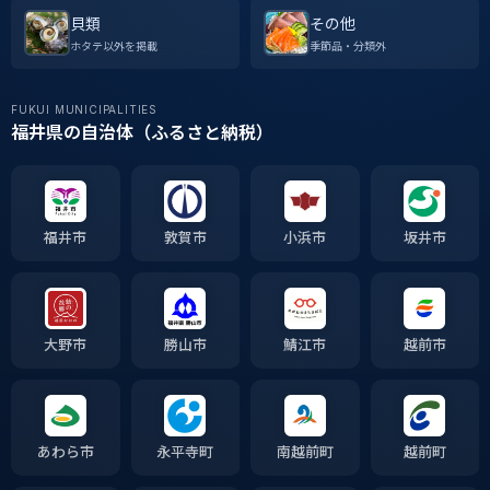
貝類
その他
ホタテ以外を掲載
季節品・分類外
FUKUI MUNICIPALITIES
福井県の自治体（ふるさと納税）
福井市
敦賀市
小浜市
坂井市
大野市
勝山市
鯖江市
越前市
あわら市
永平寺町
南越前町
越前町