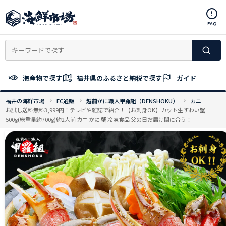
コ
ン
FAQ
テ
ン
ツ
へ
ス
海産物で探す
福井県のふるさと納税で探す
ガイド
キ
ッ
福井の海鮮市場
EC通販
越前かに職人甲羅組（DENSHOKU）
カニ
プ
お試し送料無料3,999円！テレビや雑誌で紹介！【お刺身OK】カット生ずわい蟹
500g(総重量約700g)約2人前 カニ かに 蟹 冷凍食品 父の日お届け間に合う！