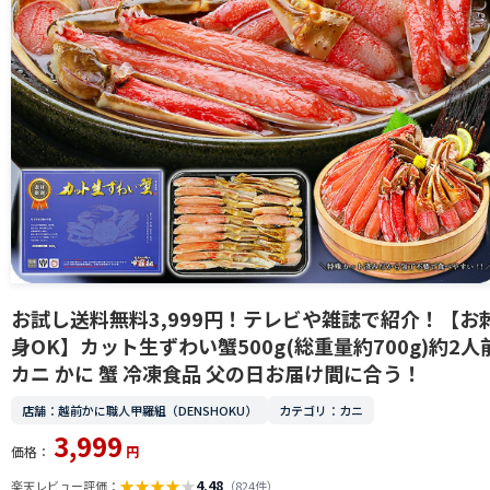
お試し送料無料3,999円！テレビや雑誌で紹介！【お
身OK】カット生ずわい蟹500g(総重量約700g)約2人
カニ かに 蟹 冷凍食品 父の日お届け間に合う！
店舗：越前かに職人甲羅組（DENSHOKU）
カテゴリ：カニ
3,999
価格：
円
★
★
★
★
★
4.48
楽天レビュー評価：
（824件）