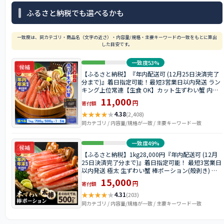
ふるさと納税でも選べるかも
一致度は、同カテゴリ・商品名（文字の近さ）・内容量/規格・主要キーワードの一致をもとに算出
した目安です。
一致度53%
候補
【ふるさと納税】『年内配送可 (12月25日決済完了
分まで)』着日指定可能！最短3営業日以内発送 ラン
キング上位常連【生食 OK】カット生ずわい蟹 内容
量 500g〜1kg (総重量 700g〜1.3kg) /1〜5箱【甲羅
11,000
円
寄付額
組 海鮮 ずわい蟹 ズワイガニ 蟹 カニ お歳暮 お中
★
★
★
★
★
元】
4.38
(2,408)
同カテゴリ / 内容量/規格が一致 / 主要キーワード一致
一致度49%
候補
【ふるさと納税】1kg28,000円『年内配送可 (12月
25日決済完了分まで)』着日指定可能！ 最短3営業日
以内発送 極太 生ずわい蟹 棒ポーション(殻剥き) 総
重量500g〜2.5kg (解凍後400g〜2kg)【甲羅組 ズワ
15,000
円
寄付額
イガニ ポーション お歳暮 お中元 ギフト 贈答】
★
★
★
★
★
4.31
(203)
同カテゴリ / 内容量/規格が一致 / 主要キーワード一致