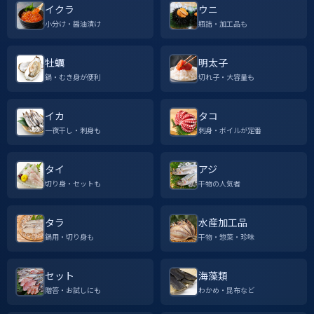
イクラ
ウニ
小分け・醤油漬け
瓶詰・加工品も
牡蠣
明太子
鍋・むき身が便利
切れ子・大容量も
イカ
タコ
一夜干し・刺身も
刺身・ボイルが定番
タイ
アジ
切り身・セットも
干物の人気者
タラ
水産加工品
鍋用・切り身も
干物・惣菜・珍味
セット
海藻類
贈答・お試しにも
わかめ・昆布など