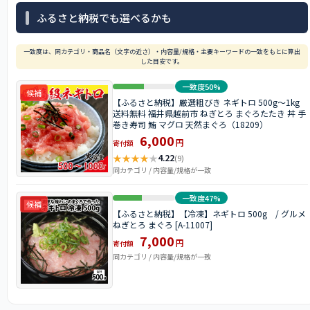
ふるさと納税でも選べるかも
一致度は、同カテゴリ・商品名（文字の近さ）・内容量/規格・主要キーワードの一致をもとに算出
した目安です。
一致度50%
候補
【ふるさと納税】厳選粗びき ネギトロ 500g～1kg
送料無料 福井県越前市 ねぎとろ まぐろたたき 丼 手
巻き寿司 鮪 マグロ 天然まぐろ（18209）
6,000
円
寄付額
★
★
★
★
★
4.22
(9)
同カテゴリ / 内容量/規格が一致
一致度47%
候補
【ふるさと納税】【冷凍】ネギトロ 500g / グルメ
ねぎとろ まぐろ [A-11007]
7,000
円
寄付額
同カテゴリ / 内容量/規格が一致