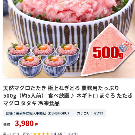
天然マグロたたき 極上ねぎとろ 業務用たっぷり
500g（約5人前） 食べ放題♪ ネギトロ まぐろ たたき
マグロ タタキ 冷凍食品
店舗：越前かに職人甲羅組（DENSHOKU）
カテゴリ：マグロ
3,980
価格：
円
★
★
★
★
★
4.44
楽天レビュー評価：
（3,934件）