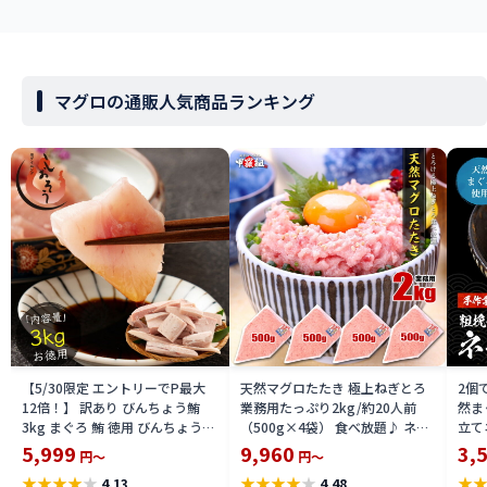
マグロの通販人気商品ランキング
【5/30限定 エントリーでP最大
天然マグロたたき 極上ねぎとろ
2個
12倍！】 訳あり びんちょう鮪
業務用たっぷり2kg/約20人前
然ま
3kg まぐろ 鮪 徳用 びんちょうま
（500g×4袋） 食べ放題♪ ネギ
立て
ぐろ ビンチョウマグロ マグロ 丼
トロ まぐろ たたき マグロ タタキ
100
5,999
9,960
3,
円～
円～
の具 海鮮丼の具 大量 お得 プレゼ
冷凍食品
グロ
★
★
★
★
★
★
★
★
★
★
★
4.13
4.48
ント ギフト プレゼント 父の日
ギフ