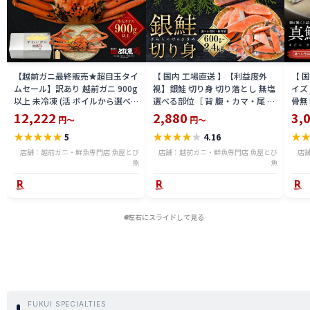
【越前ガニ最終販売★超目玉タイ
【 国内 工場直送 】【利益度外
【 
ムセール】訳あり 越前ガニ 900g
視】銀鮭 切り身 切り落とし 無塩
イズ 
以上 未冷凍 (活 ボイルから選べ
選べる部位［ 背 腹・カマ・尾 ］
骨無
る) 福井県産 国産 産地直送 脚折
600g〜2.4kg 骨取り・骨無し 骨
(真鱈
12,222
2,880
3,
円～
円～
れ 訳ありカニ 越前がに ズワイガ
あり 切り落とし 骨取り・骨無し
ライ
★
★
★
★
★
★
★
★
★
★
★
5
4.16
ニ 越前 かに 送料無料 etz-900w
切身 ses2301-12ka
tar2
店舗：越前ガニ・鮮魚専門店 魚屋とび
店舗：越前ガニ・鮮魚専門店 魚屋とび
店
魚
魚
左右にスライドして見る
FUKUI SPECIALTIES