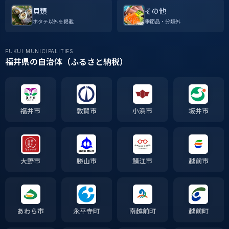
貝類
その他
ホタテ以外を掲載
季節品・分類外
FUKUI MUNICIPALITIES
福井県の自治体（ふるさと納税）
福井市
敦賀市
小浜市
坂井市
大野市
勝山市
鯖江市
越前市
あわら市
永平寺町
南越前町
越前町