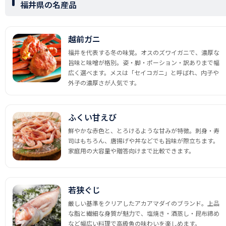
福井県の名産品
越前ガニ
福井を代表する冬の味覚。オスのズワイガニで、濃厚な
旨味と味噌が格別。姿・脚・ポーション・訳ありまで幅
広く選べます。メスは「セイコガニ」と呼ばれ、内子や
外子の濃厚さが人気です。
ふくい甘えび
鮮やかな赤色と、とろけるような甘みが特徴。刺身・寿
司はもちろん、唐揚げや丼などでも旨味が際立ちます。
家庭用の大容量や贈答向けまで比較できます。
若狭ぐじ
厳しい基準をクリアしたアカアマダイのブランド。上品
な脂と繊細な身質が魅力で、塩焼き・酒蒸し・昆布締め
など幅広い料理で高級魚の味わいを楽しめます。