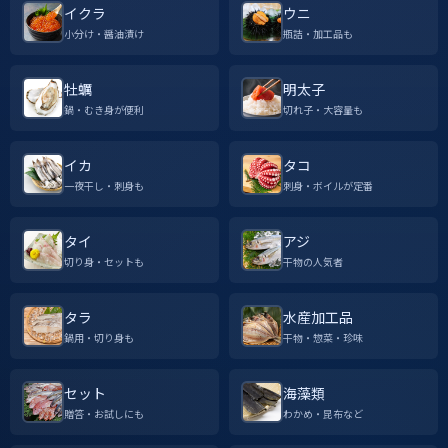
イクラ
ウニ
小分け・醤油漬け
瓶詰・加工品も
牡蠣
明太子
鍋・むき身が便利
切れ子・大容量も
イカ
タコ
一夜干し・刺身も
刺身・ボイルが定番
タイ
アジ
切り身・セットも
干物の人気者
タラ
水産加工品
鍋用・切り身も
干物・惣菜・珍味
セット
海藻類
贈答・お試しにも
わかめ・昆布など