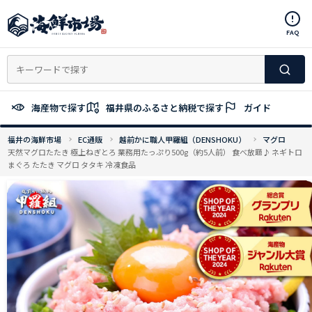
コ
ン
FAQ
テ
ン
ツ
へ
ス
海産物で探す
福井県のふるさと納税で探す
ガイド
キ
ッ
福井の海鮮市場
EC通販
越前かに職人甲羅組（DENSHOKU）
マグロ
プ
天然マグロたたき 極上ねぎとろ 業務用たっぷり500g（約5人前） 食べ放題♪ ネギトロ
まぐろ たたき マグロ タタキ 冷凍食品