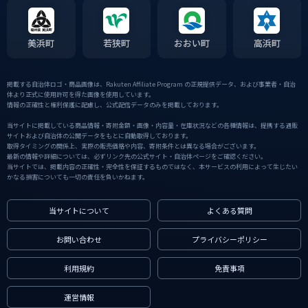
美浜町
若狭町
おおい町
高浜町
掲載する自治体ロゴ・商品画像は、Rakuten Affiliate Program の正規提供データ、および事業者・自治
体より正式に使用許可を得た画像を使用しています。
情報の正確性と権利保護に配慮し、公式配信データのみを掲載しております。
当サイトに掲載している商品情報・寄附金額・画像・内容量・在庫状況などの各種情報は、提携する通販
サイトおよび自治体の公開データをもとに自動取得しております。
取得タイミングの関係上、実際の販売価格や内容、寄附条件とは異なる場合がございます。
最新の情報や詳細については、必ずリンク先の公式サイト・自治体ページをご確認ください。
当サイトでは、掲載内容の正確性・完全性を保証するものではなく、本サービスの利用によって生じたい
かなる損害についても一切の責任を負いかねます。
当サイトについて
よくある質問
お問い合わせ
プライバシーポリシー
利用規約
免責事項
運営情報