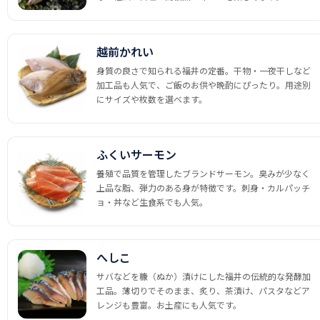
越前かれい
身質の良さで知られる福井の定番。干物・一夜干しなど
加工品も人気で、ご飯のお供や晩酌にぴったり。用途別
にサイズや枚数を選べます。
ふくいサーモン
養殖で品質を管理したブランドサーモン。臭みが少なく
上品な脂、弾力のある身が特徴です。刺身・カルパッチ
ョ・丼など生食系でも人気。
へしこ
サバなどを糠（ぬか）漬けにした福井の伝統的な発酵加
工品。薄切りでそのまま、炙り、茶漬け、パスタなどア
レンジも豊富。お土産にも人気です。