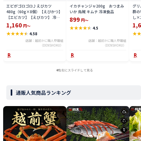
エビがゴロゴロ♪えびカツ
イカチャンジャ200g おつまみ
グリ
480g（60g×8個）【えびかつ】
いか 烏賊 キムチ 冷凍食品
群の
【エビカツ】【えびカツ】 冷凍
し×
899
円～
食品
け】
1,160
1,
円～
★
★
★
★
★
4.5
食品
★
★
★
★
★
★
4.58
店舗：越前かに職人甲羅組
店舗：越前かに職人甲羅組
（DENSHOKU）
（DENSHOKU）
左右にスライドして見る
通販人気商品ランキング