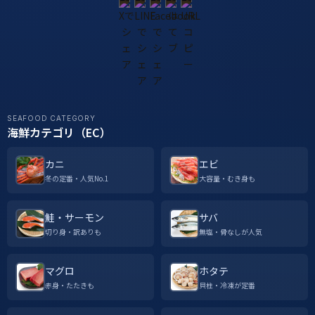
SEAFOOD CATEGORY
海鮮カテゴリ（EC）
カニ
エビ
冬の定番・人気No.1
大容量・むき身も
鮭・サーモン
サバ
切り身・訳ありも
無塩・骨なしが人気
マグロ
ホタテ
赤身・たたきも
貝柱・冷凍が定番