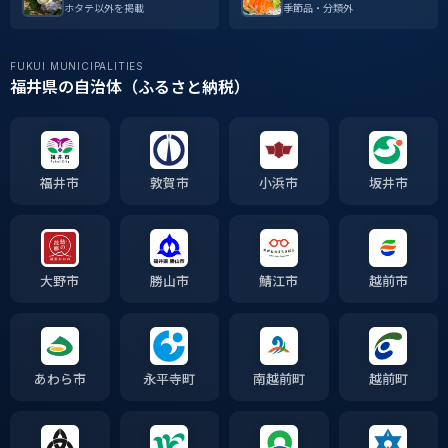
ホタテ以外を掲載
季節品・分類外
FUKUI MUNICIPALITIES
福井県の自治体（ふるさと納税）
福井市
敦賀市
小浜市
坂井市
大野市
勝山市
鯖江市
越前市
あわら市
永平寺町
南越前町
越前町