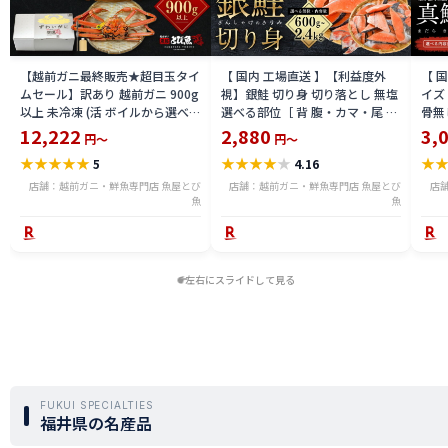
【越前ガニ最終販売★超目玉タイ
【 国内 工場直送 】【利益度外
【 
ムセール】訳あり 越前ガニ 900g
視】銀鮭 切り身 切り落とし 無塩
イズ 
以上 未冷凍 (活 ボイルから選べ
選べる部位［ 背 腹・カマ・尾 ］
骨無
る) 福井県産 国産 産地直送 脚折
600g〜2.4kg 骨取り・骨無し 骨
(真鱈
12,222
2,880
3,
円～
円～
れ 訳ありカニ 越前がに ズワイガ
あり 切り落とし 骨取り・骨無し
ライ
★
★
★
★
★
★
★
★
★
★
★
5
4.16
ニ 越前 かに 送料無料 etz-900w
切身 ses2301-12ka
tar2
店舗：越前ガニ・鮮魚専門店 魚屋とび
店舗：越前ガニ・鮮魚専門店 魚屋とび
店
魚
魚
左右にスライドして見る
FUKUI SPECIALTIES
福井県の名産品