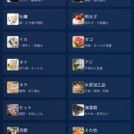
牡蠣
明太子
鍋・むき身が便利
切れ子・大容量も
イカ
タコ
一夜干し・刺身も
刺身・ボイルが定番
タイ
アジ
切り身・セットも
干物の人気者
タラ
水産加工品
鍋用・切り身も
干物・惣菜・珍味
セット
海藻類
贈答・お試しにも
わかめ・昆布など
貝類
その他