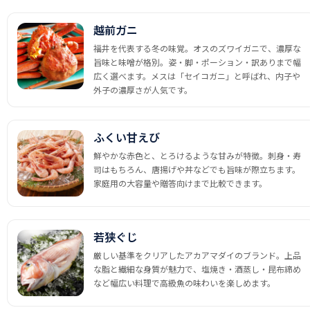
越前ガニ
福井を代表する冬の味覚。オスのズワイガニで、濃厚な
旨味と味噌が格別。姿・脚・ポーション・訳ありまで幅
広く選べます。メスは「セイコガニ」と呼ばれ、内子や
外子の濃厚さが人気です。
ふくい甘えび
鮮やかな赤色と、とろけるような甘みが特徴。刺身・寿
司はもちろん、唐揚げや丼などでも旨味が際立ちます。
家庭用の大容量や贈答向けまで比較できます。
若狭ぐじ
厳しい基準をクリアしたアカアマダイのブランド。上品
な脂と繊細な身質が魅力で、塩焼き・酒蒸し・昆布締め
など幅広い料理で高級魚の味わいを楽しめます。