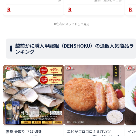
いし
左右にスライドして見る
越前かに職人甲羅組（DENSHOKU）の通販人気商品ラ
ンキング
無塩 骨取り さば 切身
エビがゴロゴロ♪えびカツ
イカ