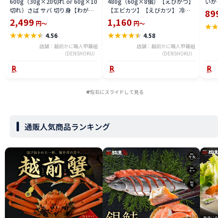
600g（30g×20切れ or 60g×10
480g（60g×8個）【えびかつ】
いか
切れ）さば サバ 切り身【わがマ
【エビカツ】【えびカツ】 冷凍
89
マ骨取り切身】 朝食 冷凍食品
食品
2,499
1,160
円～
円～
★
【P】
★
★
★
★
★
★
★
★
★
★
4.56
4.58
店舗：越前かに職人甲羅組
店舗：越前かに職人甲羅組
（DENSHOKU）
（DENSHOKU）
左右にスライドして見る
通販人気商品ランキング