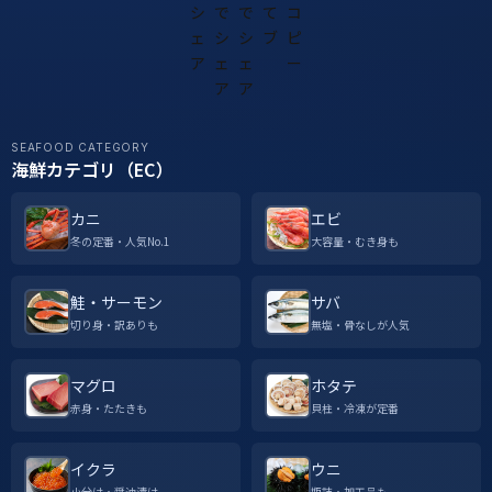
SEAFOOD CATEGORY
海鮮カテゴリ（EC）
カニ
エビ
冬の定番・人気No.1
大容量・むき身も
鮭・サーモン
サバ
切り身・訳ありも
無塩・骨なしが人気
マグロ
ホタテ
赤身・たたきも
貝柱・冷凍が定番
イクラ
ウニ
小分け・醤油漬け
瓶詰・加工品も