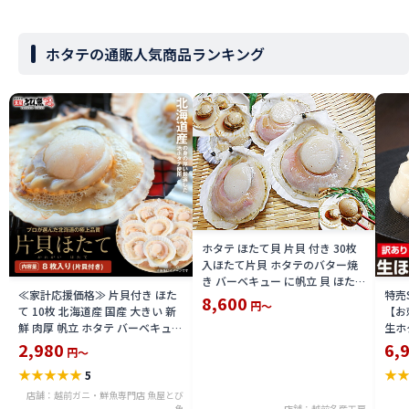
ホタテの通販人気商品ランキング
ホタテ ほたて貝 片貝 付き 30枚
入ほたて片貝 ホタテのバター焼
き バーベキュー に帆立 貝 ほたて
≪家計応援価格≫ 片貝付き ほた
特売
冷凍 品 帆立貝 殻付きホタテ貝 要
8,600
円～
て 10枚 北海道産 国産 大きい 新
【お
加熱調理 ホタテ 殻付き 限定 楽天
鮮 肉厚 帆立 ホタテ バーベキュー
生ホ
通販 価格 特価 販売 お土産
バター焼き グラタン バーベキュ
大小
2,980
6,
円～
ー hotate
[訳
★
★
★
★
★
★
5
たて 
かいば
店舗：越前ガニ・鮮魚専門店 魚屋とび
魚
店舗：越前名産工房