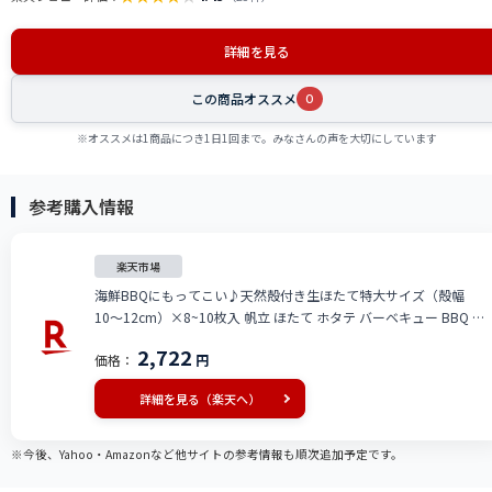
詳細を見る
この商品オススメ
0
※オススメは1商品につき1日1回まで。みなさんの声を大切にしています
参考購入情報
楽天市場
海鮮BBQにもってこい♪天然殻付き生ほたて特大サイズ（殻幅
10〜12cm）×8~10枚入 帆立 ほたて ホタテ バーベキュー BBQ 冷
凍食品
2,722
価格：
円
詳細を見る（楽天へ）
※今後、Yahoo・Amazonなど他サイトの参考情報も順次追加予定です。