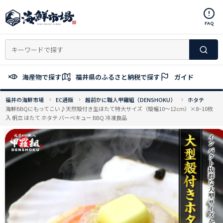
コ
ン
FAQ
テ
ン
ツ
へ
ス
海産物で探す
福井県のふるさと納税で探す
ガイド
キ
ッ
福井の海鮮市場
EC通販
越前かに職人甲羅組（DENSHOKU）
ホタテ
プ
海鮮BBQにもってこい♪天然殻付き生ほたて特大サイズ（殻幅10〜12cm）×8~10枚
入 帆立 ほたて ホタテ バーベキュー BBQ 冷凍食品