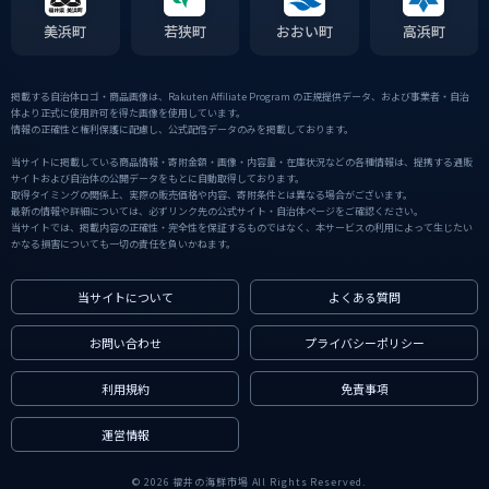
美浜町
若狭町
おおい町
高浜町
掲載する自治体ロゴ・商品画像は、Rakuten Affiliate Program の正規提供データ、および事業者・自治
体より正式に使用許可を得た画像を使用しています。
情報の正確性と権利保護に配慮し、公式配信データのみを掲載しております。
当サイトに掲載している商品情報・寄附金額・画像・内容量・在庫状況などの各種情報は、提携する通販
サイトおよび自治体の公開データをもとに自動取得しております。
取得タイミングの関係上、実際の販売価格や内容、寄附条件とは異なる場合がございます。
最新の情報や詳細については、必ずリンク先の公式サイト・自治体ページをご確認ください。
当サイトでは、掲載内容の正確性・完全性を保証するものではなく、本サービスの利用によって生じたい
かなる損害についても一切の責任を負いかねます。
当サイトについて
よくある質問
お問い合わせ
プライバシーポリシー
利用規約
免責事項
運営情報
© 2026 福井の海鮮市場 All Rights Reserved.