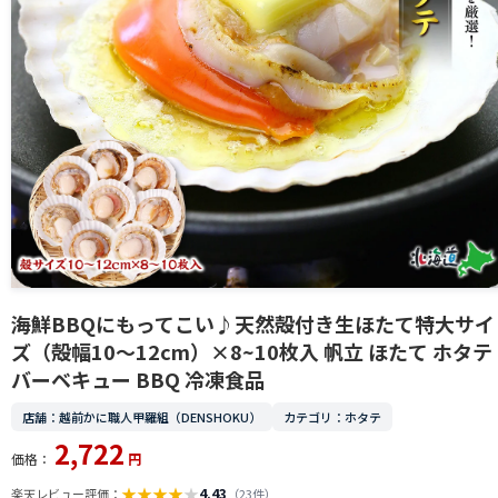
海鮮BBQにもってこい♪天然殻付き生ほたて特大サイ
ズ（殻幅10〜12cm）×8~10枚入 帆立 ほたて ホタテ
バーベキュー BBQ 冷凍食品
店舗：越前かに職人甲羅組（DENSHOKU）
カテゴリ：ホタテ
2,722
価格：
円
★
★
★
★
★
4.43
楽天レビュー評価：
（23件）