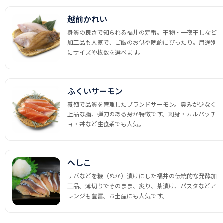
越前かれい
身質の良さで知られる福井の定番。干物・一夜干しなど
加工品も人気で、ご飯のお供や晩酌にぴったり。用途別
にサイズや枚数を選べます。
ふくいサーモン
養殖で品質を管理したブランドサーモン。臭みが少なく
上品な脂、弾力のある身が特徴です。刺身・カルパッチ
ョ・丼など生食系でも人気。
へしこ
サバなどを糠（ぬか）漬けにした福井の伝統的な発酵加
工品。薄切りでそのまま、炙り、茶漬け、パスタなどア
レンジも豊富。お土産にも人気です。