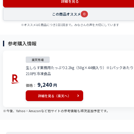
詳細を見る
この商品オススメ
0
※オススメは1商品につき1日1回まで。みなさんの声を大切にしています
参考購入情報
楽天市場
生しらす業務用たっぷり2.2kg（50g×44個入り）※1パックあたり
210円 冷凍食品
9,240
価格：
円
詳細を見る（楽天へ）
※今後、Yahoo・Amazonなど他サイトの参考情報も順次追加予定です。