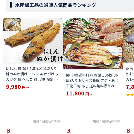
水産加工品の通販人気商品ランキング
にしん 糠漬け 2切れ×10袋入り
訳あ
鰊のぬか漬け ニシン ぬかづけ ヌ
かれ
鯵 干物 送料無料 お試し36枚(36
カヅケ 糠 へしこ 鯡 珍味 限定 楽
カレ
尾)入り Mサイズ新鮮 アジ・あじ
天 通販 価格 特価 販売 お土産
シガ
9,980
7,
干物干物 あじ 送料無料品とれた
円～
干し
て鯵のひもの 身をほぐせば鯵 茶
11,800
円～
★
訳ア
漬にも 送料込 価格 限定 楽天 通
価格
販 価格 特価 販売 お土産
店舗：越前名産工房
店舗：越前名産工房