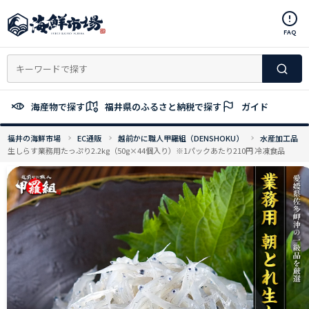
コ
ン
FAQ
テ
ン
ツ
へ
ス
海産物で探す
福井県のふるさと納税で探す
ガイド
キ
ッ
福井の海鮮市場
EC通販
越前かに職人甲羅組（DENSHOKU）
水産加工品
プ
生しらす業務用たっぷり2.2kg（50g×44個入り）※1パックあたり210円 冷凍食品