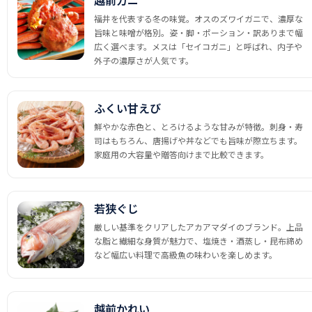
福井を代表する冬の味覚。オスのズワイガニで、濃厚な
旨味と味噌が格別。姿・脚・ポーション・訳ありまで幅
広く選べます。メスは「セイコガニ」と呼ばれ、内子や
外子の濃厚さが人気です。
ふくい甘えび
鮮やかな赤色と、とろけるような甘みが特徴。刺身・寿
司はもちろん、唐揚げや丼などでも旨味が際立ちます。
家庭用の大容量や贈答向けまで比較できます。
若狭ぐじ
厳しい基準をクリアしたアカアマダイのブランド。上品
な脂と繊細な身質が魅力で、塩焼き・酒蒸し・昆布締め
など幅広い料理で高級魚の味わいを楽しめます。
越前かれい