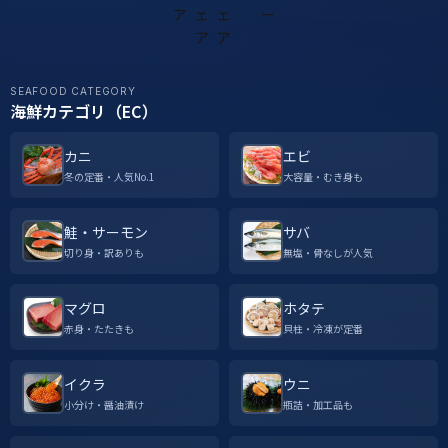
SEAFOOD CATEGORY
海鮮カテゴリ（EC）
カニ
エビ
冬の定番・人気No.1
大容量・むき身も
鮭・サーモン
サバ
切り身・訳ありも
無塩・骨なしが人気
マグロ
ホタテ
赤身・たたきも
貝柱・冷凍が定番
イクラ
ウニ
小分け・醤油漬け
瓶詰・加工品も