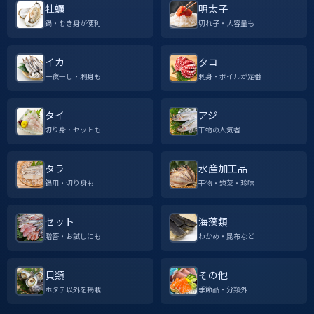
牡蠣
明太子
鍋・むき身が便利
切れ子・大容量も
イカ
タコ
一夜干し・刺身も
刺身・ボイルが定番
タイ
アジ
切り身・セットも
干物の人気者
タラ
水産加工品
鍋用・切り身も
干物・惣菜・珍味
セット
海藻類
贈答・お試しにも
わかめ・昆布など
貝類
その他
ホタテ以外を掲載
季節品・分類外