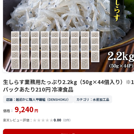
生しらす業務用たっぷり2.2kg（50g×44個入り）※
パックあたり210円 冷凍食品
店舗：越前かに職人甲羅組（DENSHOKU）
カテゴリ：水産加工品
9,240
価格：
円
★
★
★
★
★
0.00
楽天レビュー評価：
（0件）