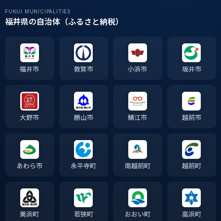
FUKUI MUNICIPALITIES
福井県の自治体（ふるさと納税）
福井市
敦賀市
小浜市
坂井市
大野市
勝山市
鯖江市
越前市
あわら市
永平寺町
南越前町
越前町
美浜町
若狭町
おおい町
高浜町