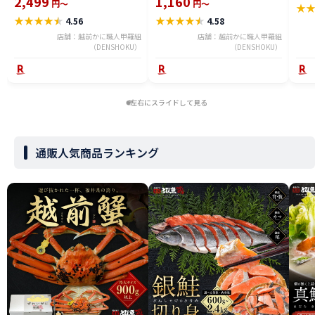
2,499
1,160
円～
円～
★
【P】
★
★
★
★
★
★
★
★
★
★
4.56
4.58
店舗：越前かに職人甲羅組
店舗：越前かに職人甲羅組
（DENSHOKU）
（DENSHOKU）
左右にスライドして見る
通販人気商品ランキング