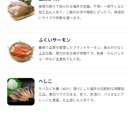
身質の良さで知られる福井の定番。干物・一夜干しなど
加工品も人気で、ご飯のお供や晩酌にぴったり。用途別
にサイズや枚数を選べます。
ふくいサーモン
養殖で品質を管理したブランドサーモン。臭みが少なく
上品な脂、弾力のある身が特徴です。刺身・カルパッチ
ョ・丼など生食系でも人気。
へしこ
サバなどを糠（ぬか）漬けにした福井の伝統的な発酵加
工品。薄切りでそのまま、炙り、茶漬け、パスタなどア
レンジも豊富。お土産にも人気です。