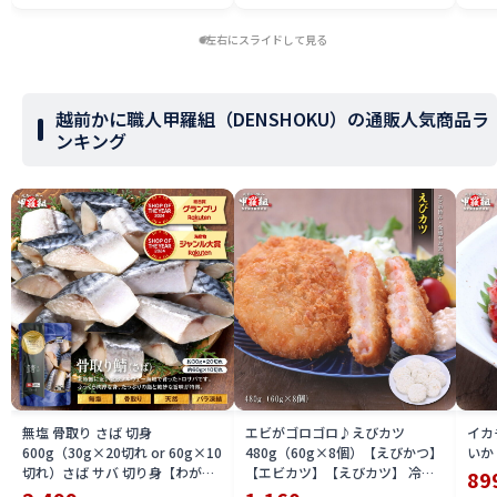
左右にスライドして見る
越前かに職人甲羅組（DENSHOKU）の通販人気商品ラ
ンキング
無塩 骨取り さば 切身
エビがゴロゴロ♪えびカツ
イカ
600g（30g×20切れ or 60g×10
480g（60g×8個）【えびかつ】
いか
切れ）さば サバ 切り身【わがマ
【エビカツ】【えびカツ】 冷凍
89
マ骨取り切身】 朝食 冷凍食品
食品