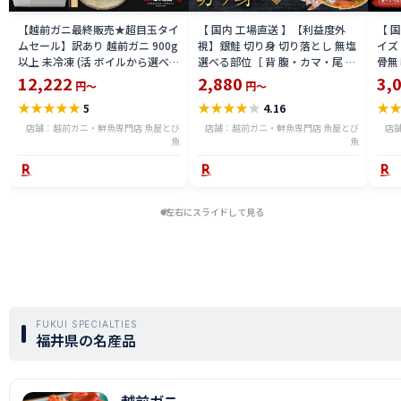
【越前ガニ最終販売★超目玉タイ
【 国内 工場直送 】【利益度外
【 
ムセール】訳あり 越前ガニ 900g
視】銀鮭 切り身 切り落とし 無塩
イズ 
以上 未冷凍 (活 ボイルから選べ
選べる部位［ 背 腹・カマ・尾 ］
骨無
る) 福井県産 国産 産地直送 脚折
600g〜2.4kg 骨取り・骨無し 骨
(真鱈
12,222
2,880
3,
円～
円～
れ 訳ありカニ 越前がに ズワイガ
あり 切り落とし 骨取り・骨無し
ライ
★
★
★
★
★
★
★
★
★
★
★
5
4.16
ニ 越前 かに 送料無料 etz-900w
切身 ses2301-12ka
tar2
店舗：越前ガニ・鮮魚専門店 魚屋とび
店舗：越前ガニ・鮮魚専門店 魚屋とび
店
魚
魚
左右にスライドして見る
FUKUI SPECIALTIES
福井県の名産品
越前ガニ