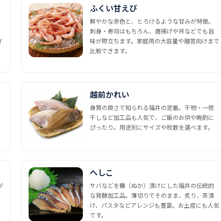
ふくい甘えび
鮮やかな赤色と、とろけるような甘みが特徴。
刺身・寿司はもちろん、唐揚げや丼などでも旨
イ
味が際立ちます。家庭用の大容量や贈答向けまで
比較できます。
越前かれい
身質の良さで知られる福井の定番。干物・一夜
干しなど加工品も人気で、ご飯のお供や晩酌に
ぴったり。用途別にサイズや枚数を選べます。
へしこ
が
サバなどを糠（ぬか）漬けにした福井の伝統的
な発酵加工品。薄切りでそのまま、炙り、茶漬
け、パスタなどアレンジも豊富。お土産にも人気
です。