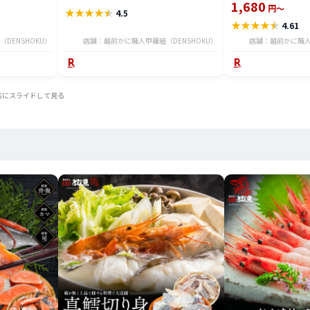
干し】 冷凍食品
1,680
円～
★
★
★
★
★
4.5
★
★
★
★
★
4.61
DENSHOKU）
店舗：越前かに職人甲羅組（DENSHOKU）
店舗：越前かに職人
右にスライドして見る