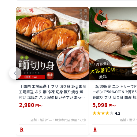
【 国内 工場直送 】ブリ 切り身 1kg 国産
【5/30限定 エントリーで
工場直送 ぶり 鰤 冷凍 切身 照り焼き 煮
ーポンで50％OFF＆2個で5
付け 塩焼き バラ凍結 使いやすい あっさ
骨取り ブリ 切り身 国産 無
り ヘルシー 大容量 家庭用 業務用 魚屋と
り 大容量 10切れ(80g×10
2,980
5,998
円～
円～
び魚 buri26
務用 大盛 お徳用 海鮮 ブ
★
★
★
★
★
4.2
美味しい 魚 魚介 海産物 
乾き物 酒の肴 贈り物 お取
店舗：越前ガニ・鮮魚専門店 魚屋とび魚
店舗：港ダ