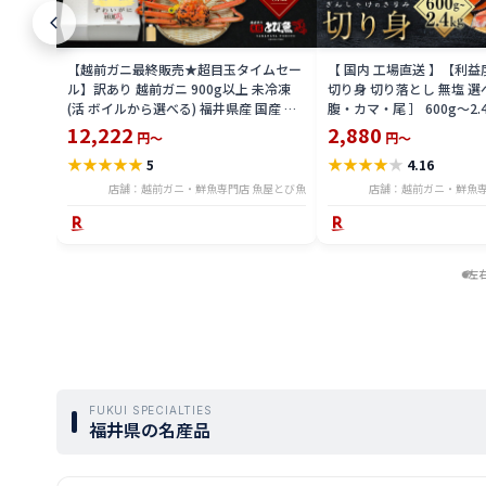
【越前ガニ最終販売★超目玉タイムセー
【 国内 工場直送 】【利
ル】訳あり 越前ガニ 900g以上 未冷凍
切り身 切り落とし 無塩 選
(活 ボイルから選べる) 福井県産 国産 産
腹・カマ・尾 ］ 600g〜2.
地直送 脚折れ 訳ありカニ 越前がに ズワ
骨無し 骨あり 切り落とし
12,222
2,880
円～
円～
イガニ 越前 かに 送料無料 etz-900w
し 切身 ses2301-12ka
★
★
★
★
★
★
★
★
★
★
5
4.16
店舗：越前ガニ・鮮魚専門店 魚屋とび魚
店舗：越前ガニ・鮮魚専
左
FUKUI SPECIALTIES
福井県の名産品