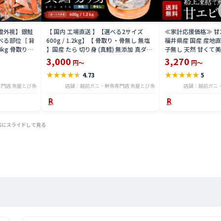
益度外視】銀鮭
【 国内 工場直送 】【選べる2サイズ
≪家計応援価格≫ 甘エビ
べる部位［ 背
600g / 1.2kg】【 骨取り・骨無し 無塩
福井県産 国産 産地
4kg 骨取り・
】国産 たら 切り身 (真鱈) 無添加 真ダラ
子無し 天然 甘くて美
 骨取り・骨無
骨抜き 鍋 フライ ホイル焼き 送料無料
マエビ お刺身 お寿司
3,000
3,270
円～
円～
tar2306-12ka
凍結 送料無料 amaeb
★
★
★
★
★
★
★
★
★
★
4.73
5
門店 魚屋とび魚
店舗：越前ガニ・鮮魚専門店 魚屋とび魚
店舗：越前ガニ
右にスライドして見る