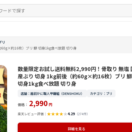
ブリ
60g×約16枚）ブリ 鰤 切身1kg食べ放題 切り身
数量限定お試し送料無料2,990円！骨取り 無塩 
産ぶり 切身 1kg前後（約60g×約16枚）ブリ 鰤
切身1kg食べ放題 切り身
店舗：越前かに職人甲羅組（DENSHOKU）
カテゴリ：ブリ
2,990
価格：
円
★
★
★
★
★
4.29
楽天レビュー評価：
（274件）
詳細を見る