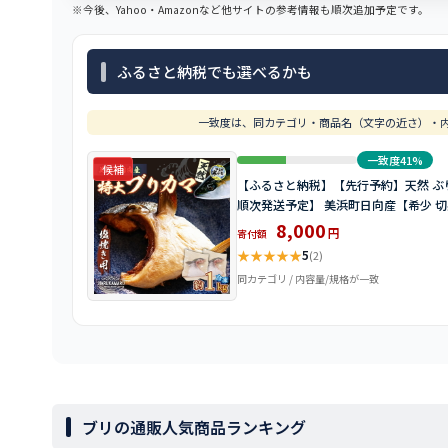
※今後、Yahoo・Amazonなど他サイトの参考情報も順次追加予定です。
ふるさと納税でも選べるかも
一致度は、同カテゴリ・商品名（文字の近さ）・内
一致度41%
候補
【ふるさと納税】【先行予約】天然 ぶり 特大
順次発送予定】 美浜町日向産【希少 切身
8,000
円
寄付額
★
★
★
★
★
5
(2)
同カテゴリ / 内容量/規格が一致
ブリの通販人気商品ランキング