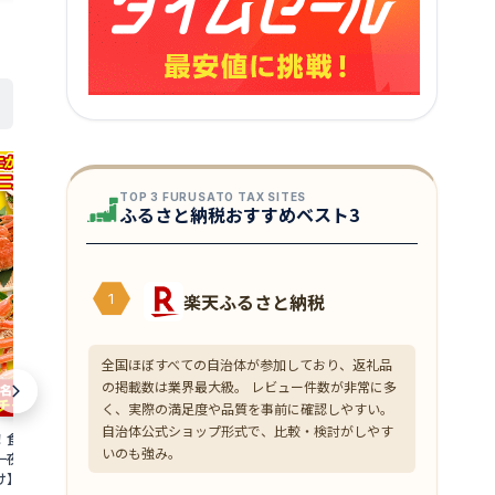
TOP 3 FURUSATO TAX SITES
ふるさと納税おすすめベスト3
楽天ふるさと納税
1
全国ほぼすべての自治体が参加しており、返礼品
の掲載数は業界最大級。 レビュー件数が非常に多
く、実際の満足度や品質を事前に確認しやすい。
自治体公式ショップ形式で、比較・検討がしやす
！食べ応え抜群の特
イカゲソ竜田揚げ 500g いか 烏賊 下足
海老パン 20個
いのも強み。
一夜干し×2枚入り
ゲソ 唐揚げ から揚げ からあげ 弁当 時短
びパン エビパ
け】【干物】【一夜
簡単 カンタン 調理 つまみ あて アテ 肴
スト 海老 冷凍