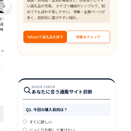
い返礼品が充実。 カテゴリ構成がシンプルで、初
めてでも迷わず探しやすい。 特集・企画ページが
多く、目的別に選びやすい設計。
 500g 約50尾
【超目玉】ズワイガニ むき身 爪下 1kg
≪家計応援価格
直送 大容量 業務用
(解凍後800g) 蟹 かに 冷凍 訳あり 送料無
花こえび 国産 
味しい あまえび ア
料 zkani2410
アミエビ オキ
 バーベキュー 船上
焼き チャーハ
6,999
1,390
Yahoo!で返礼品を探す
特集をチェック
円～
円～
is
まみ 送料無料 am
★
★
★
★
★
★
★
★
★
★
4.33
4
・鮮魚専門店 魚屋とび魚
店舗：越前ガニ・鮮魚専門店 魚屋とび魚
店舗：越
QUICK CHECK
あなたに合う通販サイト診断
Q1. 今回の購入目的は？
すぐに欲しい
じっくり比較して選びたい