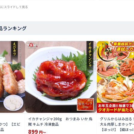
右にスライドして見る
商品ランキング
イカチャンジャ200g おつまみ いか 烏
グリルからはみ出る
びかつ】【エビ
賊 キムチ 冷凍食品
大＆肉厚しまホッケ
食品
【ほっけ】【縞ほっ
899
円～