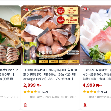
P最大12倍！ク
【10切 賞味期限：2026/06/30】無塩 骨
【訳あり 数量限定
5％OFF！】
取り 天然ぶり 切身600g（30g×20切れ
イン (腹側400g前後
塩 天然 鰤 ぶ
or 60g×10切れ）ぶり ブリ 切り身【わ
前後) ※腹・背はご
切) 無添加 業
がママ骨取り切身】国産 弁当 朝食 冷凍
鰤 ロイン 刺身 柵 
2,999
4,999
円～
円～
リ切り身 お祝い
食品
★
★
★
★
★
★
★
★
★
★
4.14
4.23
おかず おつまみ
り寄
イニングしおそう
店舗：越前かに職人甲羅組（DENSHOKU）
店舗：越前かに職人