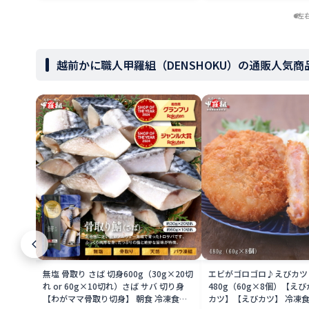
左
越前かに職人甲羅組（DENSHOKU）の通販人気
無塩 骨取り さば 切身600g（30g×20切
エビがゴロゴロ♪えびカツ
れ or 60g×10切れ）さば サバ 切り身
480g（60g×8個）【え
【わがママ骨取り切身】 朝食 冷凍食品
カツ】【えびカツ】 冷凍