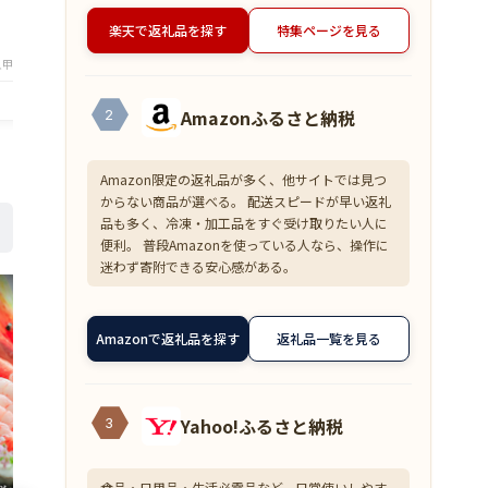
タイパ スルメ するめ フライ
ビ
1,760
1,160
円～
円～
楽天で返礼品を探す
特集ページを見る
★
★
★
★
★
★
★
★
★
★
4.83
4
甲羅組（DENSHOKU）
店舗：越前かに職人甲羅組（DENSHOKU）
店舗：越前か
Amazonふるさと納税
2
Amazon限定の返礼品が多く、他サイトでは見つ
からない商品が選べる。 配送スピードが早い返礼
品も多く、冷凍・加工品をすぐ受け取りたい人に
便利。 普段Amazonを使っている人なら、操作に
迷わず寄附できる安心感がある。
Amazonで返礼品を探す
返礼品一覧を見る
Yahoo!ふるさと納税
3
食品・日用品・生活必需品など、日常使いしやす