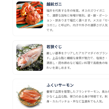
越前ガニ
福井を代表する冬の味覚。オスのズワイガニ
で、濃厚な旨味と味噌が格別。姿・脚・ポーシ
ョン・訳ありまで幅広く選べます。メスは「セ
コガニ」と呼ばれ、内子や外子の濃厚さが人気
です。
若狭ぐじ
厳しい基準をクリアしたアカアマダイのブラン
ド。上品な脂と繊細な身質が魅力で、塩焼き・
酒蒸し・昆布締めなど幅広い料理で高級魚の味
わいを楽しめます。
ふくいサーモン
養殖で品質を管理したブランドサーモン。臭み
少なく上品な脂、弾力のある身が特徴です。刺
身・カルパッチョ・丼など生食系でも人気。