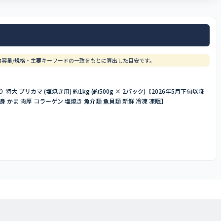
容量/規格・主要キーワードの一致をもとに算出した目安です。
 ブリカマ (塩焼き用) 約1kg (約500g × 2パック)【2026年5月下旬以降
 かま 肉厚 コラーゲン 塩焼き 魚介類 魚貝類 新鮮 冷凍 凍眠】