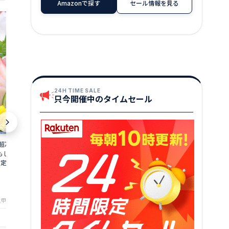
Amazonで探す
セール情報を見る
24H TIME SALE
只今開催中のタイムセール
国産天然ぶり切り身
骨なし・無塩 
bur2402
4,380
】超冷薫皮付きぶりロ
骨取り ブリ 切り身 国産 無塩 天然 鰤 ぶ
円～
もしくは背側500g
り 大容量 10切れ(80g×10切) 無添加 業
指定できません ブリ
務用 大盛 お徳用 海鮮 ブリ切り身 お祝い
さく 皮つき 冷凍食品
美味しい 魚 魚介 海産物 おかず おつまみ
2,999
円～
乾き物 酒の肴 贈り物 お取り寄せ 父の日
★
★
★
★
★
2.67
甲羅組（DENSHOKU）
店舗：港ダイニングしおそう
店舗：越