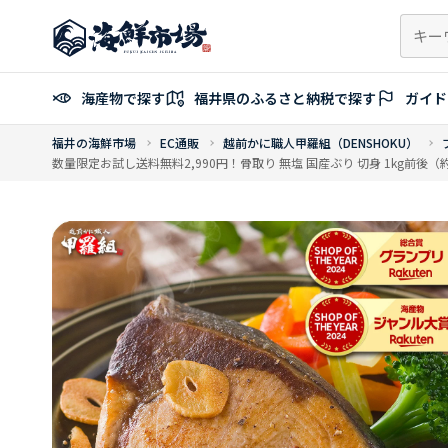
コ
ン
テ
ン
海産物で探す
福井県のふるさと納税で探す
ガイド
ツ
へ
福井の海鮮市場
EC通販
越前かに職人甲羅組（DENSHOKU）
ス
数量限定お試し送料無料2,990円！骨取り 無塩 国産ぶり 切身 1kg前後（約
キ
ッ
プ