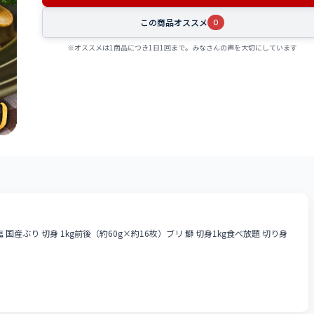
この商品オススメ
0
※オススメは1商品につき1日1回まで。みなさんの声を大切にしています
国産ぶり 切身 1kg前後（約60g×約16枚）ブリ 鰤 切身1kg食べ放題 切り身