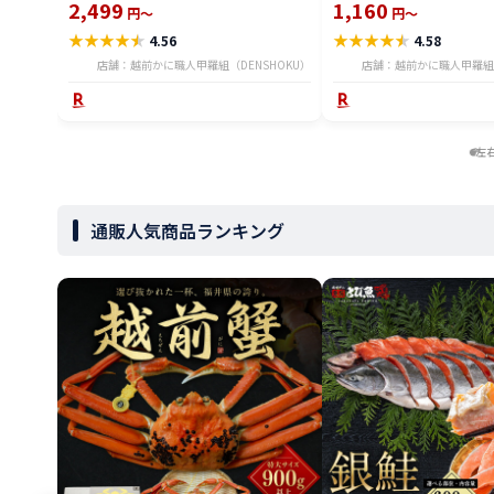
【P】
2,499
1,160
円～
円～
★
★
★
★
★
★
★
★
★
★
4.56
4.58
店舗：越前かに職人甲羅組（DENSHOKU）
店舗：越前かに職人甲羅組（
左
通販人気商品ランキング