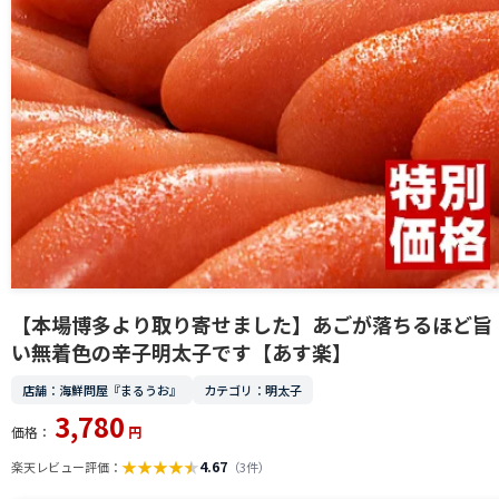
【本場博多より取り寄せました】あごが落ちるほど旨
い無着色の辛子明太子です【あす楽】
店舗：海鮮問屋『まるうお』
カテゴリ：明太子
3,780
価格：
円
★
★
★
★
★
4.67
楽天レビュー評価：
（3件）