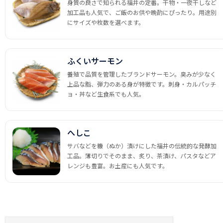
身質の良さで知られる福井の定番。干物・一夜干しなど
加工品も人気で、ご飯のお供や晩酌にぴったり。用途別
にサイズや枚数を選べます。
ふくいサーモン
養殖で品質を管理したブランドサーモン。臭みが少なく
上品な脂、弾力のある身が特徴です。刺身・カルパッチ
ョ・丼など生食系でも人気。
へしこ
サバなどを糠（ぬか）漬けにした福井の伝統的な発酵加
工品。薄切りでそのまま、炙り、茶漬け、パスタなどア
レンジも豊富。お土産にも人気です。