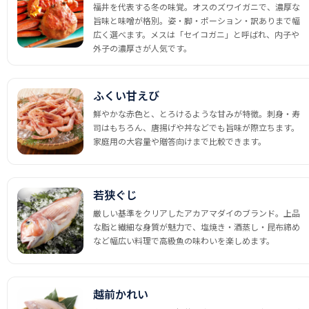
福井を代表する冬の味覚。オスのズワイガニで、濃厚な
旨味と味噌が格別。姿・脚・ポーション・訳ありまで幅
広く選べます。メスは「セイコガニ」と呼ばれ、内子や
外子の濃厚さが人気です。
ふくい甘えび
鮮やかな赤色と、とろけるような甘みが特徴。刺身・寿
司はもちろん、唐揚げや丼などでも旨味が際立ちます。
家庭用の大容量や贈答向けまで比較できます。
若狭ぐじ
厳しい基準をクリアしたアカアマダイのブランド。上品
な脂と繊細な身質が魅力で、塩焼き・酒蒸し・昆布締め
など幅広い料理で高級魚の味わいを楽しめます。
越前かれい