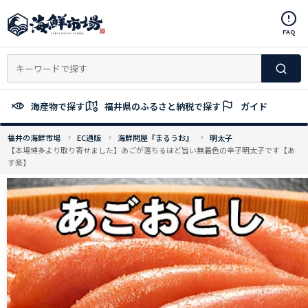
コ
ン
FAQ
テ
ン
ツ
へ
ス
海産物で探す
福井県のふるさと納税で探す
ガイド
キ
ッ
福井の海鮮市場
EC通販
海鮮問屋『まるうお』
明太子
プ
【本場博多より取り寄せました】あごが落ちるほど旨い無着色の辛子明太子です【あ
す楽】