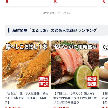
左右にスライドして見る
海鮮問屋『まるうお』の通販人気商品ランキング
【お試し】福井で人気爆発！鯖の
【手間なし！2杯入り】職人が1
【業
へしこ1本です【あす楽】【楽ギ
個ずつ手作業で作り上げた極上せ
の雄
フ】
いこがにの甲羅盛り
【楽