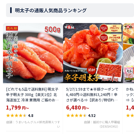
明太子の通販人気商品ランキング
[どれでも5品で送料無料] 明太子
5/27/1:59まで★半額クーポンで
かね
辛子明太子 300g【楽天1位】北
6,480円⇒送料無料3,240円！辛
ック
海道加工 冷凍 業務用 ご飯のお供
さが選べる⇒【訳あり/特切れ】
⇒【
おつまみ パスタ 便利 時短 家庭用
辛子明太子 or 辛くないタラコ or
着色
1,799
6,480
1,
円～
円～
たっぷり 明太 塩たら子 めんたい
激辛明太子 業務用 たっぷり1kg
子 
★
★
★
★
★
★
★
★
★
★
★
4.8
4.52
こ プチプチ食感 おにぎり トース
食べ放題！
ぎり
ト アレンジ 保存食 ストック 冷凍
店舗：うまいもんグルメ卸売直販えつす
店舗：越前かに職人甲羅組
食品 惣菜【動画あり】★
い
（DENSHOKU）