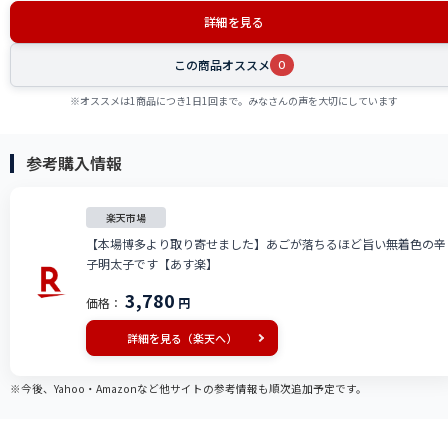
詳細を見る
この商品オススメ
0
※オススメは1商品につき1日1回まで。みなさんの声を大切にしています
参考購入情報
楽天市場
【本場博多より取り寄せました】あごが落ちるほど旨い無着色の辛
子明太子です【あす楽】
3,780
価格：
円
詳細を見る（楽天へ）
※今後、Yahoo・Amazonなど他サイトの参考情報も順次追加予定です。