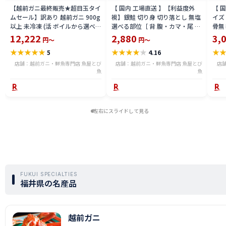
【越前ガニ最終販売★超目玉タイ
【 国内 工場直送 】【利益度外
【 
ムセール】訳あり 越前ガニ 900g
視】銀鮭 切り身 切り落とし 無塩
イズ 
以上 未冷凍 (活 ボイルから選べ
選べる部位［ 背 腹・カマ・尾 ］
骨無
る) 福井県産 国産 産地直送 脚折
600g〜2.4kg 骨取り・骨無し 骨
(真鱈
12,222
2,880
3,
円～
円～
れ 訳ありカニ 越前がに ズワイガ
あり 切り落とし 骨取り・骨無し
ライ
★
★
★
★
★
★
★
★
★
★
★
5
4.16
ニ 越前 かに 送料無料 etz-900w
切身 ses2301-12ka
tar2
店舗：越前ガニ・鮮魚専門店 魚屋とび
店舗：越前ガニ・鮮魚専門店 魚屋とび
店
魚
魚
左右にスライドして見る
FUKUI SPECIALTIES
福井県の名産品
越前ガニ