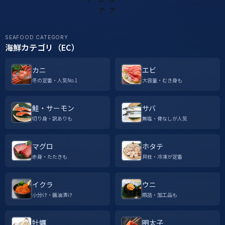
SEAFOOD CATEGORY
海鮮カテゴリ（EC）
カニ
エビ
冬の定番・人気No.1
大容量・むき身も
鮭・サーモン
サバ
切り身・訳ありも
無塩・骨なしが人気
マグロ
ホタテ
赤身・たたきも
貝柱・冷凍が定番
イクラ
ウニ
小分け・醤油漬け
瓶詰・加工品も
牡蠣
明太子