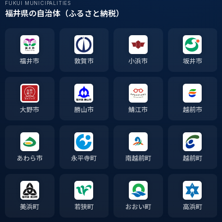
FUKUI MUNICIPALITIES
福井県の自治体（ふるさと納税）
福井市
敦賀市
小浜市
坂井市
大野市
勝山市
鯖江市
越前市
あわら市
永平寺町
南越前町
越前町
美浜町
若狭町
おおい町
高浜町