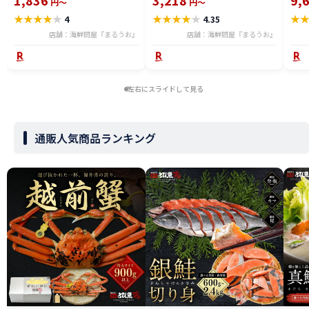
1,836
3,218
9,
円～
円～
★
★
★
★
★
★
★
★
★
★
★
4
4.35
店舗：海鮮問屋『まるうお』
店舗：海鮮問屋『まるうお』
左右にスライドして見る
通販人気商品ランキング