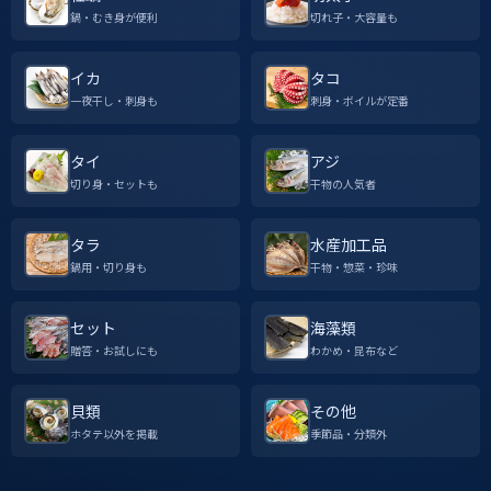
鍋・むき身が便利
切れ子・大容量も
イカ
タコ
一夜干し・刺身も
刺身・ボイルが定番
タイ
アジ
切り身・セットも
干物の人気者
タラ
水産加工品
鍋用・切り身も
干物・惣菜・珍味
セット
海藻類
贈答・お試しにも
わかめ・昆布など
貝類
その他
ホタテ以外を掲載
季節品・分類外