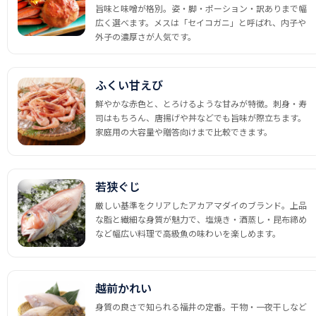
旨味と味噌が格別。姿・脚・ポーション・訳ありまで幅
広く選べます。メスは「セイコガニ」と呼ばれ、内子や
外子の濃厚さが人気です。
ふくい甘えび
鮮やかな赤色と、とろけるような甘みが特徴。刺身・寿
司はもちろん、唐揚げや丼などでも旨味が際立ちます。
家庭用の大容量や贈答向けまで比較できます。
若狭ぐじ
厳しい基準をクリアしたアカアマダイのブランド。上品
な脂と繊細な身質が魅力で、塩焼き・酒蒸し・昆布締め
など幅広い料理で高級魚の味わいを楽しめます。
越前かれい
身質の良さで知られる福井の定番。干物・一夜干しなど