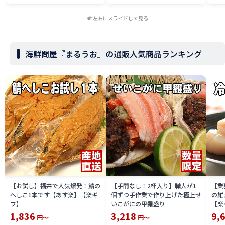
左右にスライドして見る
海鮮問屋『まるうお』の通販人気商品ランキング
【お試し】福井で人気爆発！鯖の
【手間なし！2杯入り】職人が1
【業
へしこ1本です【あす楽】【楽ギ
個ずつ手作業で作り上げた極上せ
の雄
フ】
いこがにの甲羅盛り
【楽
1,836
3,218
9,
円～
円～