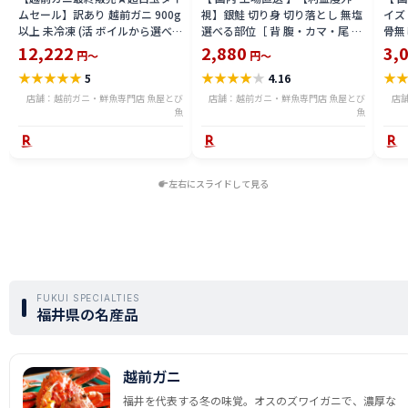
ムセール】訳あり 越前ガニ 900g
視】銀鮭 切り身 切り落とし 無塩
イズ 
以上 未冷凍 (活 ボイルから選べ
選べる部位［ 背 腹・カマ・尾 ］
骨無
る) 福井県産 国産 産地直送 脚折
600g〜2.4kg 骨取り・骨無し 骨
(真鱈
12,222
2,880
3,
円～
円～
れ 訳ありカニ 越前がに ズワイガ
あり 切り落とし 骨取り・骨無し
ライ
★
★
★
★
★
★
★
★
★
★
★
5
4.16
ニ 越前 かに 送料無料 etz-900w
切身 ses2301-12ka
tar2
店舗：越前ガニ・鮮魚専門店 魚屋とび
店舗：越前ガニ・鮮魚専門店 魚屋とび
店
魚
魚
左右にスライドして見る
FUKUI SPECIALTIES
福井県の名産品
越前ガニ
福井を代表する冬の味覚。オスのズワイガニで、濃厚な