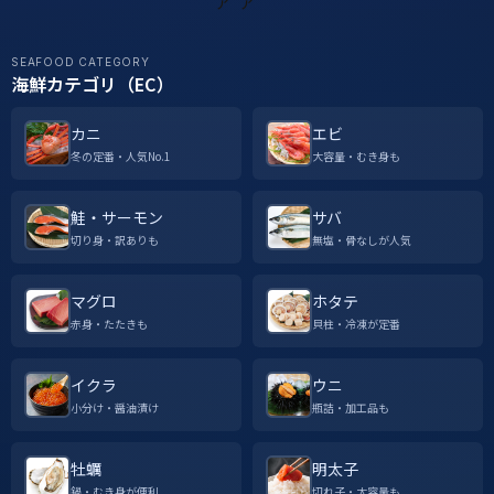
SEAFOOD CATEGORY
海鮮カテゴリ（EC）
カニ
エビ
冬の定番・人気No.1
大容量・むき身も
鮭・サーモン
サバ
切り身・訳ありも
無塩・骨なしが人気
マグロ
ホタテ
赤身・たたきも
貝柱・冷凍が定番
イクラ
ウニ
小分け・醤油漬け
瓶詰・加工品も
牡蠣
明太子
鍋・むき身が便利
切れ子・大容量も