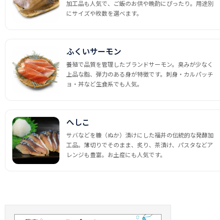
加工品も人気で、ご飯のお供や晩酌にぴったり。用途別
にサイズや枚数を選べます。
ふくいサーモン
養殖で品質を管理したブランドサーモン。臭みが少なく
上品な脂、弾力のある身が特徴です。刺身・カルパッチ
ョ・丼など生食系でも人気。
へしこ
サバなどを糠（ぬか）漬けにした福井の伝統的な発酵加
工品。薄切りでそのまま、炙り、茶漬け、パスタなどア
レンジも豊富。お土産にも人気です。