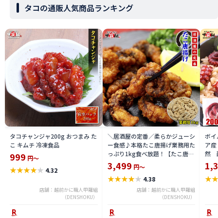
タコの通販人気商品ランキング
タコチャンジャ200g おつまみ た
＼居酒屋の定番／柔らかジューシ
ボイ
こ キムチ 冷凍食品
ー食感♪本格たこ唐揚げ業務用た
ア産
っぷり1kg食べ放題！【たこ唐揚
然 
999
円～
げ】【タコ唐揚げ】【蛸唐揚げ】
3,499
1,
円～
★
★
★
★
★
4.32
【たこから】 冷凍食品
★
★
★
★
★
★
4.38
店舗：越前かに職人甲羅組
店舗：越前かに職人甲羅組
（DENSHOKU）
（DENSHOKU）