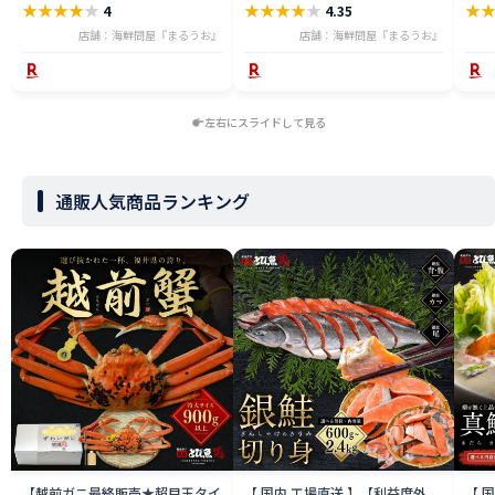
★
★
★
★
★
★
★
★
★
★
★
4
4.35
店舗：海鮮問屋『まるうお』
店舗：海鮮問屋『まるうお』
左右にスライドして見る
通販人気商品ランキング
【越前ガニ最終販売★超目玉タイ
【 国内 工場直送 】【利益度外
【 