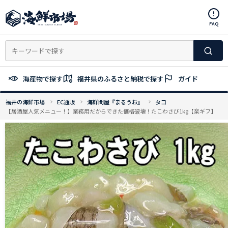
コ
ン
FAQ
テ
ン
ツ
へ
ス
海産物で探す
福井県のふるさと納税で探す
ガイド
キ
ッ
福井の海鮮市場
EC通販
海鮮問屋『まるうお』
タコ
プ
【居酒屋人気メニュー！】業務用だからできた価格破壊！たこわさび1kg【楽ギフ】