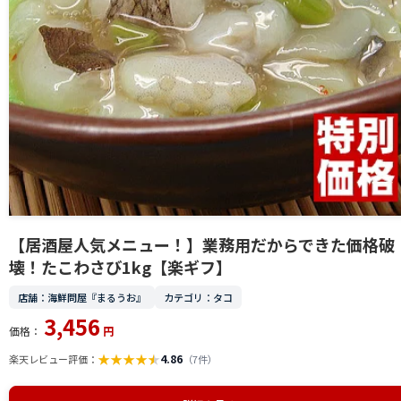
【居酒屋人気メニュー！】業務用だからできた価格破
壊！たこわさび1kg【楽ギフ】
店舗：海鮮問屋『まるうお』
カテゴリ：タコ
3,456
価格：
円
★
★
★
★
★
4.86
楽天レビュー評価：
（7件）