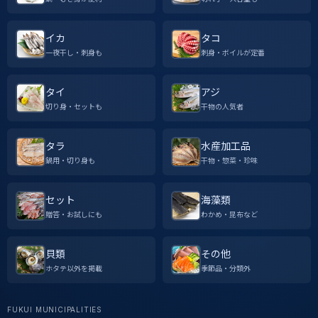
イカ
タコ
一夜干し・刺身も
刺身・ボイルが定番
タイ
アジ
切り身・セットも
干物の人気者
タラ
水産加工品
鍋用・切り身も
干物・惣菜・珍味
セット
海藻類
贈答・お試しにも
わかめ・昆布など
貝類
その他
ホタテ以外を掲載
季節品・分類外
FUKUI MUNICIPALITIES