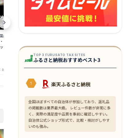
／国産ふぐちりセット
【メガ盛 銀鮭切り身 10切れ/1kg前後！
【お刺身用】大粒
0g・とらふぐあら
厚切り 訳あり 銀鮭切身 銀鮭 甘塩仕立て
オホーツク海産
 セット/フグ】お歳暮
調理も楽々♪個別冷凍 冷凍 食品 チリ産
がい/ツブガイ/
プレゼント 食べ物
さけ サケ 鮭 魚 焼き魚 ますよね プレゼ
[刺身/海鮮/魚介
6,960
3,980
円～
円～
TOP 3 FURUSATO TAX SITES
ント ご馳走グルメ 時短料理 ごはんのお
ふるさと納税おすすめベスト3
★
★
★
★
★
★
★
★
★
★
4.31
4
供
：越前かに問屋ますよね
店舗：越前かに問屋ますよね
楽天ふるさと納税
1
全国ほぼすべての自治体が参加しており、返礼品
の掲載数は業界最大級。 レビュー件数が非常に多
く、実際の満足度や品質を事前に確認しやすい。
自治体公式ショップ形式で、比較・検討がしやす
いのも強み。