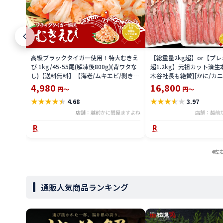
高級ブラックタイガー使用！特大むきえ
【総重量2kg超】or【プレ
び 1kg/45-55尾(解凍後800g)(背ワタな
超1.2kg】元祖カット済生
し)【送料無料】【海老/ムキエビ/剥きえ
木谷社長も絶賛][かに/カニ
び/剥きエビ/エビチリ/エビマヨ】かに
ぶ/ポーション/むき身]御中
4,980
16,800
円～
円～
カニ問屋ますよね
寄せグルメ 食べ物 プレゼ
★
★
★
★
★
★
★
★
★
★
4.68
3.97
店舗：越前かに問屋ますよね
店舗：越前
左
通販人気商品ランキング