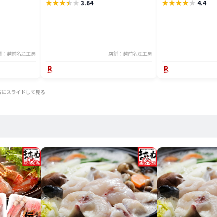
★
★
★
★
★
★
★
★
★
★
3.64
4.4
舗：越前名産工房
店舗：越前名産工房
右にスライドして見る