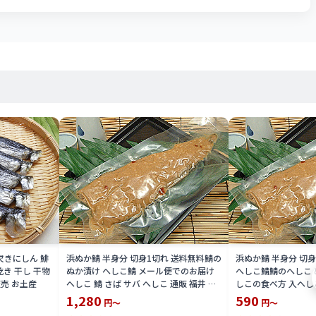
欠きにしん 鯡
浜ぬか鯖 半身分 切身1切れ 送料無料鯖の
浜ぬか鯖 半身分 切
乾き 干し 干物
ぬか漬け へしこ鯖 メール便でのお届け
へしこ鯖鯖のへしこ ぬ
販売 お土産
へしこ 鯖 さば サバ へしこ 通販 福井 伝
しこの食べ方 入へしこ
統食楽天 通販 価格 販売 母の日 記念 ギ
こ 通販 福井 伝統食 
1,280
590
円～
円～
フト
特価 販売 お土産