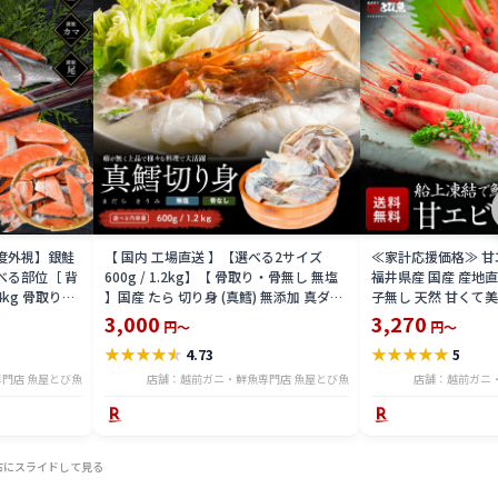
益度外視】銀鮭
【 国内 工場直送 】【選べる2サイズ
≪家計応援価格≫ 甘エビ
べる部位［ 背
600g / 1.2kg】【 骨取り・骨無し 無塩
福井県産 国産 産地
4kg 骨取り・
】国産 たら 切り身 (真鱈) 無添加 真ダラ
子無し 天然 甘くて美
 骨取り・骨無
骨抜き 鍋 フライ ホイル焼き 送料無料
マエビ お刺身 お寿司
3,000
3,270
円～
円～
tar2306-12ka
凍結 送料無料 amaeb
★
★
★
★
★
★
★
★
★
★
4.73
5
門店 魚屋とび魚
店舗：越前ガニ・鮮魚専門店 魚屋とび魚
店舗：越前ガニ
右にスライドして見る