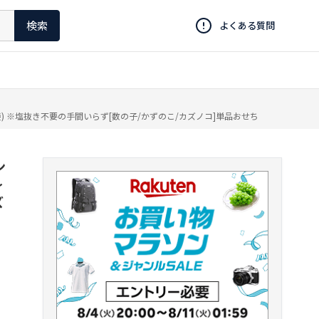
検索
よくある質問
) ※塩抜き不要の手間いらず[数の子/かずのこ/カズノコ]単品おせち
ン
〜
ズ