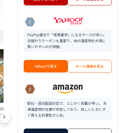
2
PayPay還元で「実質最安」になるケースが多い。
日替わりクーポンも豊富で、旬の海産物をお得に
買いやすいのが特徴。
Yahoo!で探す
セール情報を見る
3
即日・翌日配送対応で、とにかく到着が早い。 冷
身1切れ 鯖のぬか漬け
本乾き 身欠きニシン 3kg(500g×6個入)
菜の花にしん漬け
凍海産物の在庫が安定しており、欲しいときにす
か漬け 福井 鯖 へ
送料無料本 乾燥 身 欠きにしん 鯡 鰊 み
料菜の花 にしん
ぐ買える利便性が人気。
 鯖 さば サバ へし
がき にし ん本乾燥 乾き 本 干し 干物 限
け菜の花ニシン
限定 楽天 通販 価格
定 楽天 通販 価格 特価 販売 お土産
漬け 限定 楽天
18,900
5,380
円～
円～
産