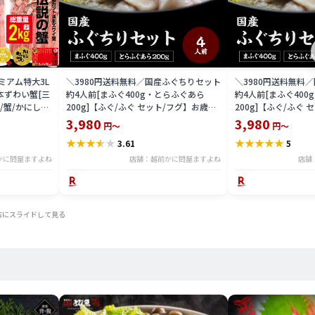
ミアム特大3L
＼3980円送料無料／国産ふぐちりセット
＼3980円送料無料
本ずわい蟹[三
約4人前[まふぐ400g・とらふぐあら
約4人前[まふぐ40
/蟹/かにしゃ
200g]【ふぐ/ふぐ セット/フグ】お歳暮
200g]【ふぐ/ふぐ
元 食品 取り
御歳暮 ギフト 食品 プレゼント 食べ物
御歳暮 ギフト 食品 
3,980
3,980
円～
円～
ント
★
★
★
★
★
★
★
★
★
★
3.61
5
かに問屋ますよね
店舗：越前かに問屋ますよね
店舗
右にスライドして見る