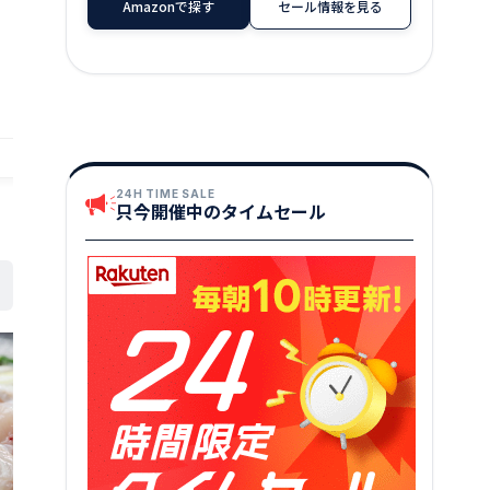
★
★
★
★
★
4
Amazonで探す
セール情報を見る
店舗：越前名産工房
店舗：越前名産工房
24H TIME SALE
只今開催中のタイムセール