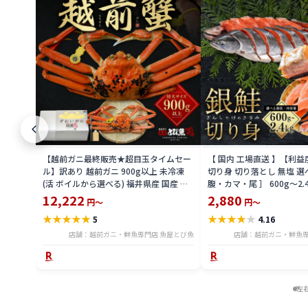
【越前ガニ最終販売★超目玉タイムセー
【 国内 工場直送 】【利
ル】訳あり 越前ガニ 900g以上 未冷凍
切り身 切り落とし 無塩 選
(活 ボイルから選べる) 福井県産 国産 産
腹・カマ・尾 ］ 600g〜2.
地直送 脚折れ 訳ありカニ 越前がに ズワ
骨無し 骨あり 切り落とし
12,222
2,880
円～
円～
イガニ 越前 かに 送料無料 etz-900w
し 切身 ses2301-12ka
★
★
★
★
★
★
★
★
★
★
5
4.16
店舗：越前ガニ・鮮魚専門店 魚屋とび魚
店舗：越前ガニ・鮮魚専
左