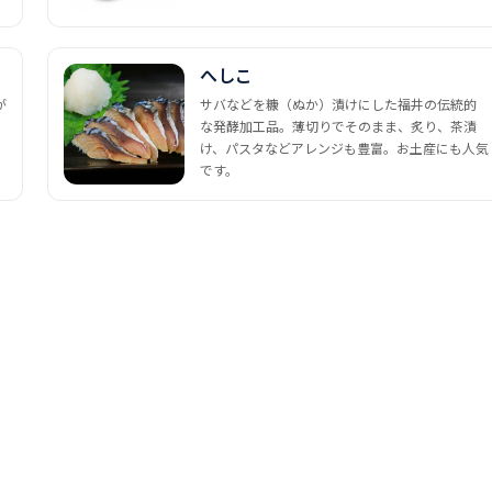
へしこ
が
サバなどを糠（ぬか）漬けにした福井の伝統的
な発酵加工品。薄切りでそのまま、炙り、茶漬
け、パスタなどアレンジも豊富。お土産にも人気
です。