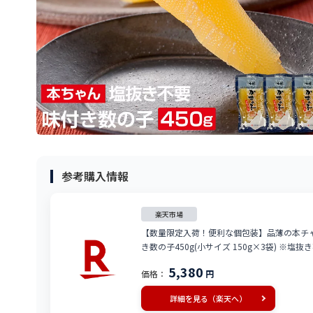
参考購入情報
楽天市場
【数量限定入荷！便利な個包装】品薄の本チャ
き数の子450g(小サイズ 150g×3袋) ※
5,380
価格：
円
詳細を見る（楽天へ）