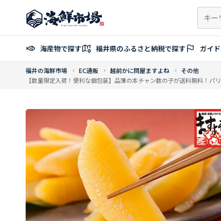
コ
ン
テ
ン
海産物で探す
福井県のふるさと納税で探す
ガイド
ツ
へ
福井の海鮮市場
EC通販
越前かに問屋ますよね
その他
ス
【数量限定入荷！便利な個包装】品薄の本チャン数の子が送料無料！パリパリ食
キ
ッ
プ