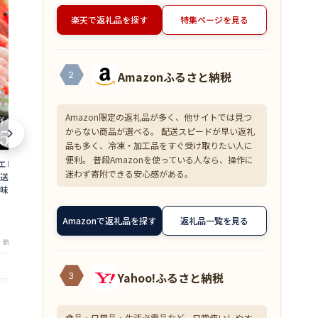
楽天で返礼品を探す
特集ページを見る
Amazonふるさと納税
2
Amazon限定の返礼品が多く、他サイトでは見つ
からない商品が選べる。 配送スピードが早い返礼
品も多く、冷凍・加工品をすぐ受け取りたい人に
便利。 普段Amazonを使っている人なら、操作に
 500g 約50尾
【超目玉】ズワイガニ むき身 爪下 1kg
≪家計応援価格
迷わず寄附できる安心感がある。
直送 大容量 業務用
(解凍後800g) 蟹 かに 冷凍 訳あり 送料無
花こえび 国産 
味しい あまえび ア
料 zkani2410
アミエビ オキ
 バーベキュー 船上
焼き チャーハ
6,999
1,390
円～
円～
is
まみ 送料無料 am
Amazonで返礼品を探す
返礼品一覧を見る
★
★
★
★
★
★
★
★
★
★
4.33
4
・鮮魚専門店 魚屋とび魚
店舗：越前ガニ・鮮魚専門店 魚屋とび魚
店舗：越
Yahoo!ふるさと納税
3
食品・日用品・生活必需品など、日常使いしやす