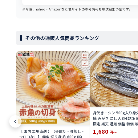
※今後、Yahoo・Amazonなど他サイトの参考情報も順次追加予定です。
その他の通販人気商品ランキング
身欠きニシン 500g入り身
鰊 みがき にし ん8分乾燥 
限定 楽天 通販 価格 特価 
1,680
【 国内 工場直送 】【骨取り・骨無し・
円～
ウロコなし】 赤魚 切り身 約 600g (約