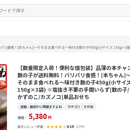
感！[本ちゃん]〜そのまま食べれる〜味付き数の子450g(小サイズ 150g×3袋
【数量限定入荷！便利な個包装】品薄の本チャ
数の子が送料無料！パリパリ食感！[本ちゃん]
そのまま食べれる〜味付き数の子450g(小サイ
150g×3袋) ※塩抜き不要の手間いらず[数の子/
かずのこ/カズノコ]単品おせち
店舗：越前かに問屋ますよね
カテゴリ：その他
5,380
価格：
円
★
★
★
★
★
4.19
楽天レビュー評価：
（27件）