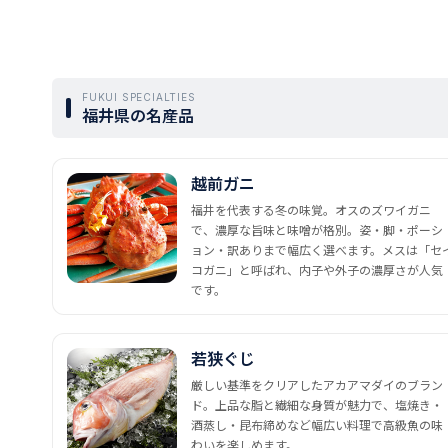
FUKUI SPECIALTIES
福井県の名産品
越前ガニ
福井を代表する冬の味覚。オスのズワイガニ
で、濃厚な旨味と味噌が格別。姿・脚・ポーシ
ョン・訳ありまで幅広く選べます。メスは「セ
コガニ」と呼ばれ、内子や外子の濃厚さが人気
です。
若狭ぐじ
厳しい基準をクリアしたアカアマダイのブラン
ド。上品な脂と繊細な身質が魅力で、塩焼き・
酒蒸し・昆布締めなど幅広い料理で高級魚の味
わいを楽しめます。