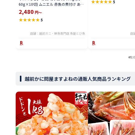
★
★
★
★
★
5
60g×10切) ムニエル 赤魚の煮付け あん
かけ ホイル焼き アカウオ 送料無料
2,480
円～
seak2305-600a
★
★
★
★
★
5
店舗：越前ガニ・鮮魚専門店 魚屋とび魚
店
左
越前かに問屋ますよねの通販人気商品ランキング