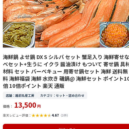
海鮮鍋 よせ鍋 DX S シルバ セット 蟹足入り 海鮮寄せ
べセット+生うに イクラ 醤油漬け もついて 寄せ鍋 具
材料 セット バーベキュー 用寄せ鍋セット 海鮮 送料無
料 海鮮福袋 海鮮 水炊き 磯鍋@ 海鮮セット ポイント1
倍 10倍ポイント 楽天 通販
店舗：越前名産工房
カテゴリ：セット・詰め合わせ
13,500
価格：
円
★
★
★
★
★
4.67
楽天レビュー評価：
（3件）