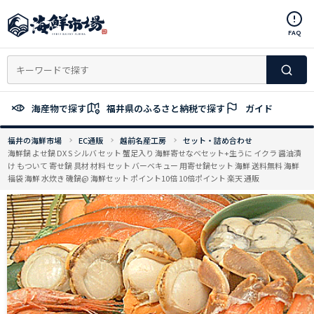
コ
ン
FAQ
テ
ン
ツ
へ
ス
海産物で探す
福井県のふるさと納税で探す
ガイド
キ
ッ
福井の海鮮市場
EC通販
越前名産工房
セット・詰め合わせ
プ
海鮮鍋 よせ鍋 DX S シルバ セット 蟹足入り 海鮮寄せなべセット+生うに イクラ 醤油漬
け もついて 寄せ鍋 具材 材料 セット バーベキュー 用寄せ鍋セット 海鮮 送料無料 海鮮
福袋 海鮮 水炊き 磯鍋@ 海鮮セット ポイント10倍 10倍ポイント 楽天 通販