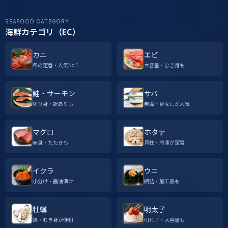
SEAFOOD CATEGORY
海鮮カテゴリ（EC）
カニ
エビ
冬の定番・人気No.1
大容量・むき身も
鮭・サーモン
サバ
切り身・訳ありも
無塩・骨なしが人気
マグロ
ホタテ
赤身・たたきも
貝柱・冷凍が定番
イクラ
ウニ
小分け・醤油漬け
瓶詰・加工品も
牡蠣
明太子
鍋・むき身が便利
切れ子・大容量も