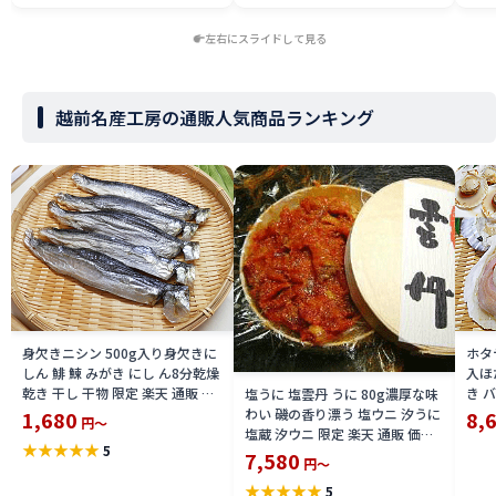
左右にスライドして見る
越前名産工房の通販人気商品ランキング
身欠きニシン 500g入り身欠きに
ホタ
しん 鯡 鰊 みがき にし ん8分乾燥
入ほ
乾き 干し 干物 限定 楽天 通販 価
き 
塩うに 塩雲丹 うに 80g濃厚な味
格 特価 販売 お土産
冷凍
わい 磯の香り漂う 塩ウニ 汐うに
1,680
8,
円～
加熱
塩蔵 汐ウニ 限定 楽天 通販 価格
★
★
★
★
★
5
通販
特価 販売 お土産
7,580
円～
★
★
★
★
★
5