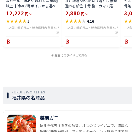
ムセール】訳あり 越前ガニ 900g
視】銀鮭 切り身 切り落とし 無塩
イズ 
以上 未冷凍 (活 ボイルから選べ
選べる部位［ 背 腹・カマ・尾 ］
骨無
る) 福井県産 国産 産地直送 脚折
600g〜2.4kg 骨取り・骨無し 骨
(真鱈
12,222
2,880
3,
円～
円～
れ 訳ありカニ 越前がに ズワイガ
あり 切り落とし 骨取り・骨無し
ライ
★
★
★
★
★
★
★
★
★
★
★
5
4.16
ニ 越前 かに 送料無料 etz-900w
切身 ses2301-12ka
tar2
店舗：越前ガニ・鮮魚専門店 魚屋とび
店舗：越前ガニ・鮮魚専門店 魚屋とび
店
魚
魚
左右にスライドして見る
FUKUI SPECIALTIES
福井県の名産品
越前ガニ
福井を代表する冬の味覚。オスのズワイガニで、濃厚な
旨味と味噌が格別。姿・脚・ポーション・訳ありまで幅