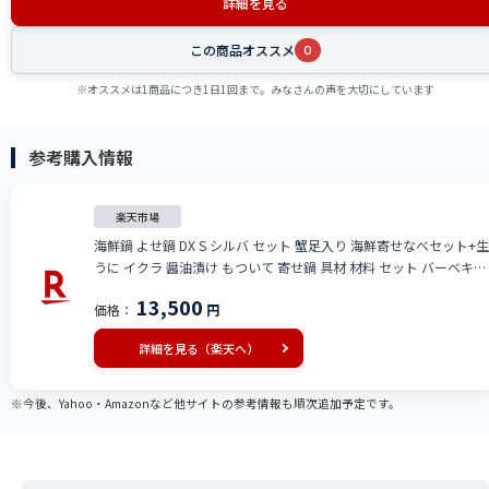
詳細を見る
この商品オススメ
0
※オススメは1商品につき1日1回まで。みなさんの声を大切にしています
参考購入情報
楽天市場
海鮮鍋 よせ鍋 DX S シルバ セット 蟹足入り 海鮮寄せなべセット+生
うに イクラ 醤油漬け もついて 寄せ鍋 具材 材料 セット バーベキュ
ー 用寄せ鍋セット 海鮮 送料無料 海鮮福袋 海鮮 水炊き 磯鍋@ 海鮮
13,500
価格：
円
セット ポイント10倍 10倍ポイント 楽天 通販
詳細を見る（楽天へ）
※今後、Yahoo・Amazonなど他サイトの参考情報も順次追加予定です。