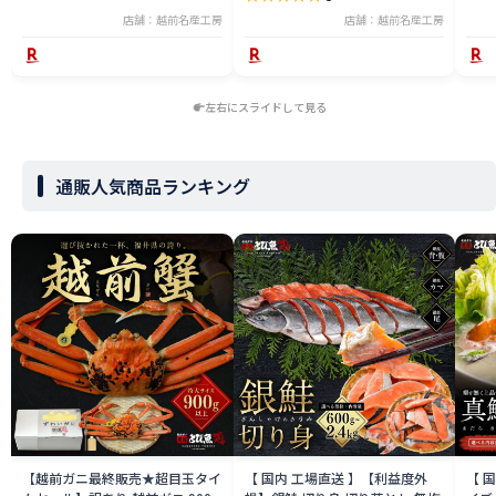
店舗：越前名産工房
店舗：越前名産工房
左右にスライドして見る
通販人気商品ランキング
【越前ガニ最終販売★超目玉タイ
【 国内 工場直送 】【利益度外
【 