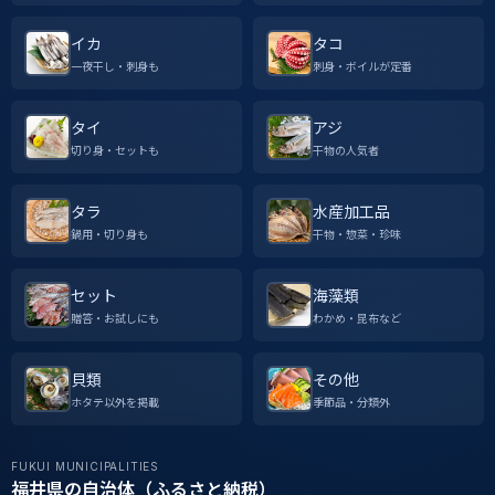
イカ
タコ
一夜干し・刺身も
刺身・ボイルが定番
タイ
アジ
切り身・セットも
干物の人気者
タラ
水産加工品
鍋用・切り身も
干物・惣菜・珍味
セット
海藻類
贈答・お試しにも
わかめ・昆布など
貝類
その他
ホタテ以外を掲載
季節品・分類外
FUKUI MUNICIPALITIES
福井県の自治体（ふるさと納税）