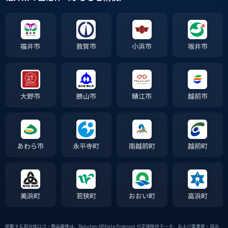
福井市
敦賀市
小浜市
坂井市
大野市
勝山市
鯖江市
越前市
あわら市
永平寺町
南越前町
越前町
美浜町
若狭町
おおい町
高浜町
掲載する自治体ロゴ・商品画像は、Rakuten Affiliate Program の正規提供データ、および事業者・自治