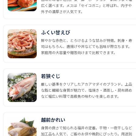
広く選べます。メスは「セイコガニ」と呼ばれ、内子や
外子の濃厚さが人気です。
ふくい甘えび
鮮やかな赤色と、とろけるような甘みが特徴。刺身・寿
司はもちろん、唐揚げや丼などでも旨味が際立ちます。
家庭用の大容量や贈答向けまで比較できます。
若狭ぐじ
厳しい基準をクリアしたアカアマダイのブランド。上品
な脂と繊細な身質が魅力で、塩焼き・酒蒸し・昆布締め
など幅広い料理で高級魚の味わいを楽しめます。
越前かれい
身質の良さで知られる福井の定番。干物・一夜干しなど
加工品も人気で、ご飯のお供や晩酌にぴったり。用途別