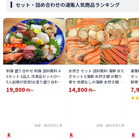
セット・詰め合わせの通販人気商品ランキング
刺身 盛り合わせ 刺身 送料無料 A
水炊き セット 送料無料 海鮮 水た
豪華
Sセット 5品入 冷凍品セット(3〜
きセット E海鮮 水炊き鍋 お取り
セッ
5人前用が目安)お造り盛り合わせ
寄せ 肉類なしの海鮮 水炊き鍋 具
鮮寄
刺身 セット +ずわいがに 2尾 付
セットみずたき 用 海鮮の具のみ
材料
19,800
14,800
7,
円～
円～
刺身盛り合わせ+ズワイガニ 姿
水炊きセット 送料無料 送料込 価
セッ
★
身入り刺し身 ずわい 蟹 ズワイカ
格 限定 楽天 通販 価格 特価 販売
目安
ニ セット 限定 楽天 通販 価格 特
お土産
鮮セ
価 販売 お土産
イン
店舗：越前名産工房
店舗：越前名産工房