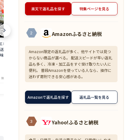
楽天で返礼品を探す
特集ページを見る
Amazonふるさと納税
2
 500g 約50尾
【超目玉】ズワイガニ むき身 爪下 1kg
≪家計応援価格
直送 大容量 業務用
(解凍後800g) 蟹 かに 冷凍 訳あり 送料無
花こえび 国産 
Amazon限定の返礼品が多く、他サイトでは見つ
味しい あまえび ア
料 zkani2410
アミエビ オキ
からない商品が選べる。 配送スピードが早い返礼
 バーベキュー 船上
焼き チャーハ
6,999
1,390
円～
円～
品も多く、冷凍・加工品をすぐ受け取りたい人に
is
まみ 送料無料 am
便利。 普段Amazonを使っている人なら、操作に
★
★
★
★
★
★
★
★
★
★
4.33
4
迷わず寄附できる安心感がある。
・鮮魚専門店 魚屋とび魚
店舗：越前ガニ・鮮魚専門店 魚屋とび魚
店舗：越
Amazonで返礼品を探す
返礼品一覧を見る
Yahoo!ふるさと納税
3
食品・日用品・生活必需品など、日常使いしやす