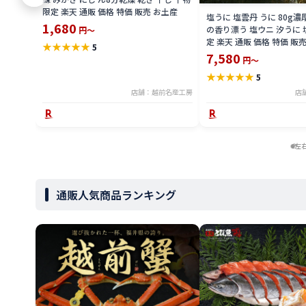
限定 楽天 通販 価格 特価 販売 お土産
塩うに 塩雲丹 うに 80g濃
1,680
の香り漂う 塩ウニ 汐うに 
円～
定 楽天 通販 価格 特価 販
★
★
★
★
★
5
7,580
円～
★
★
★
★
★
5
店舗：越前名産工房
店
左
通販人気商品ランキング