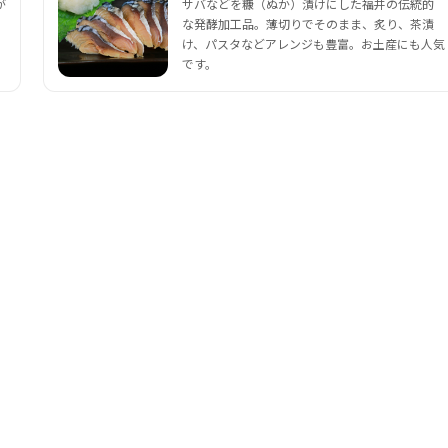
が
サバなどを糠（ぬか）漬けにした福井の伝統的
な発酵加工品。薄切りでそのまま、炙り、茶漬
け、パスタなどアレンジも豊富。お土産にも人気
です。