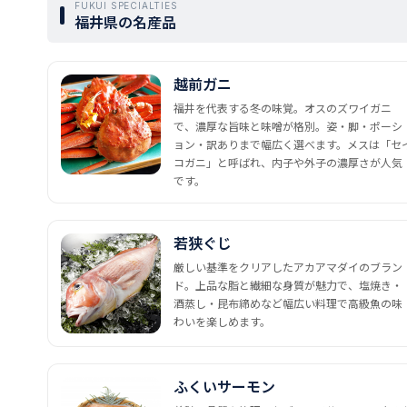
FUKUI SPECIALTIES
福井県の名産品
越前ガニ
福井を代表する冬の味覚。オスのズワイガニ
で、濃厚な旨味と味噌が格別。姿・脚・ポーシ
ョン・訳ありまで幅広く選べます。メスは「セ
コガニ」と呼ばれ、内子や外子の濃厚さが人気
です。
若狭ぐじ
厳しい基準をクリアしたアカアマダイのブラン
ド。上品な脂と繊細な身質が魅力で、塩焼き・
酒蒸し・昆布締めなど幅広い料理で高級魚の味
わいを楽しめます。
ふくいサーモン