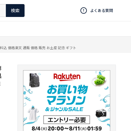
検索
よくある質問
込 価格楽天 通販 価格 販売 お土産 記念 ギフト
鮮
具
送