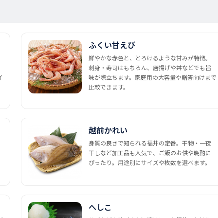
ふくい甘えび
鮮やかな赤色と、とろけるような甘みが特徴。
刺身・寿司はもちろん、唐揚げや丼などでも旨
イ
味が際立ちます。家庭用の大容量や贈答向けまで
比較できます。
越前かれい
身質の良さで知られる福井の定番。干物・一夜
干しなど加工品も人気で、ご飯のお供や晩酌に
ぴったり。用途別にサイズや枚数を選べます。
へしこ