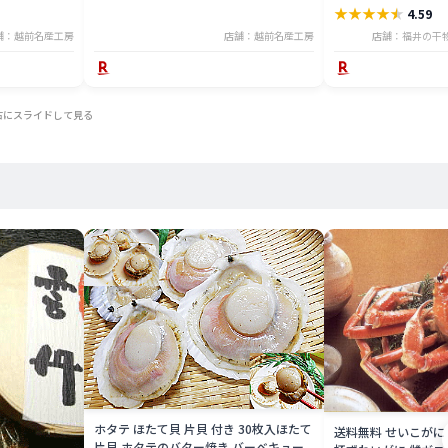
★
★
★
★
★
4.59
バーベキューセット 
凍】
舗：越前名産工房
店舗：越前名産工房
店舗：福井の干
右にスライドして見る
ホタテ ほたて貝 片貝 付き 30枚入ほたて
送料無料 せいこがに 
片貝 ホタテのバター焼き バーベキュー