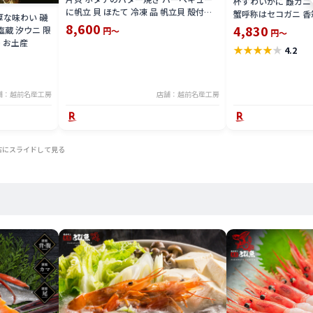
杯ずわいがに 雌ガニ 
に帆立 貝 ほたて 冷凍 品 帆立貝 殻付き
蟹呼称はセコガニ 香
厚な味わい 磯
ホタテ貝 要 加熱調理 ホタテ 殻付き 限定
8,600
こがに 親がに メガ
4,830
塩蔵 汐ウニ 限
円～
円～
楽天 通販 価格 特価 販売 お土産
に せこ蟹 こうばこが
売 お土産
★
★
★
★
★
4.2
子限定 楽天 通販 価
舗：越前名産工房
店舗：越前名産工房
右にスライドして見る