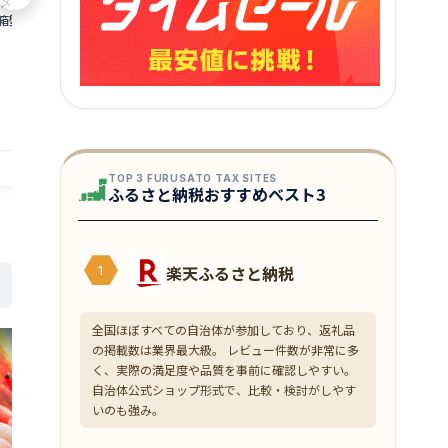
メス ガニ が せいこ
へしこ 鯖 さば サバ へしこ 通販 福井 伝
しこの食べ方 入
箱蟹 こっぺがに せ
統食楽天 通販 価格 販売 母の日 記念 ギ
こ 通販 福井 
1,280
590
ニ コウバコガニめが
円～
円～
フト
特価 販売 お土
に 香箱ガニ 外子 内
★
★
★
★
★
★
★
★
★
★
3.64
4
格 特価 販売 お土産
店舗：越前名産工房
店舗：越前名産工房
TOP 3 FURUSATO TAX SITES
ふるさと納税おすすめベスト3
楽天ふるさと納税
1
全国ほぼすべての自治体が参加しており、返礼品
の掲載数は業界最大級。 レビュー件数が非常に多
く、実際の満足度や品質を事前に確認しやすい。
自治体公式ショップ形式で、比較・検討がしやす
いのも強み。