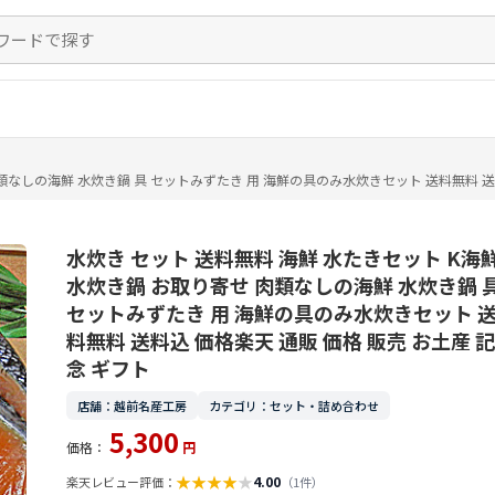
類なしの海鮮 水炊き鍋 具 セットみずたき 用 海鮮の具のみ水炊きセット 送料無料 送料
水炊き セット 送料無料 海鮮 水たきセット K海
水炊き鍋 お取り寄せ 肉類なしの海鮮 水炊き鍋 
セットみずたき 用 海鮮の具のみ水炊きセット 
料無料 送料込 価格楽天 通販 価格 販売 お土産 記
念 ギフト
店舗：越前名産工房
カテゴリ：セット・詰め合わせ
5,300
価格：
円
★
★
★
★
★
4.00
楽天レビュー評価：
（1件）