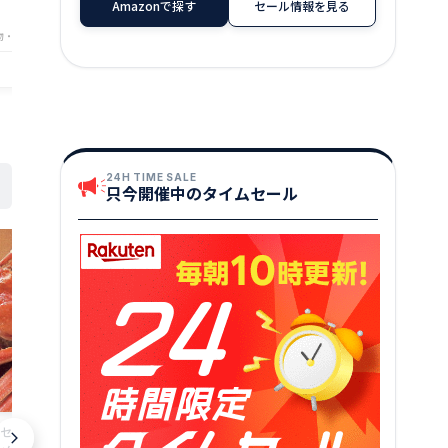
Amazonで探す
セール情報を見る
★
★
★
★
★
4
海鮮BBQセット【冷
ベキュー シーフード BBQ 福袋 海鮮グル
老
メ 【冷凍】送料無料
物・西京漬専門 越前宝や
店舗：福井の干物・西京漬専門 越前宝や
店舗：越前か
24H TIME SALE
只今開催中のタイムセール
浜ぬか鯖 半身分 切身1切れ 送料無料鯖の
浜ぬか鯖 半身
セイコ 蟹Mサイズ2
ぬか漬け へしこ鯖 メール便でのお届け
へしこ鯖鯖のへ