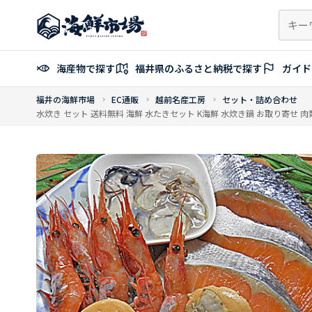
コ
ン
テ
ン
海産物で探す
福井県のふるさと納税で探す
ガイド
ツ
へ
福井の海鮮市場
EC通販
越前名産工房
セット・詰め合わせ
ス
水炊き セット 送料無料 海鮮 水たきセット K海鮮 水炊き鍋 お取り寄せ 肉
キ
ッ
プ