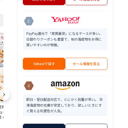
2
PayPay還元で「実質最安」になるケースが多い。
日替わりクーポンも豊富で、旬の海産物をお得に
買いやすいのが特徴。
Yahoo!で探す
セール情報を見る
3
即日・翌日配送対応で、とにかく到着が早い。 冷
凍海産物の在庫が安定しており、欲しいときにす
賞★ 海鮮 セット
★月間優良ショップ受賞★ 海鮮 セット
プレゼント ギ
ぐ買える利便性が人気。
ューセット 3種 送料
詰め合わせ 海鮮バーベキューセット 6種
ニ入り 海鮮福
 ＆ ホタテ 10枚 ＆
11品 (約2〜3人前)1パック アヒージョ か
料無料7,000
ト 海鮮鍋 セット 海
き えび ほたて さざえ いか はまぐり バ
北陸 福井県 海
5,860
7,000
円～
円～
海鮮丼 おせち 海鮮
ーベキュー 食材 セット 海鮮セット バー
ニ ホタテ エビ