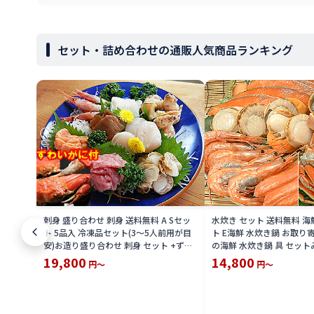
セット・詰め合わせの通販人気商品ランキング
刺身 盛り合わせ 刺身 送料無料 A Sセッ
水炊き セット 送料無料 海
ト 5品入 冷凍品セット(3〜5人前用が目
ト E海鮮 水炊き鍋 お取り
安)お造り盛り合わせ 刺身 セット +ずわ
の海鮮 水炊き鍋 具 セット
いがに 2尾 付刺身盛り合わせ+ズワイガ
鮮の具のみ水炊きセット 送
19,800
14,800
円～
円～
ニ 姿 身入り刺し身 ずわい 蟹 ズワイカニ
込 価格 限定 楽天 通販 価格
セット 限定 楽天 通販 価格 特価 販売 お
土産
土産