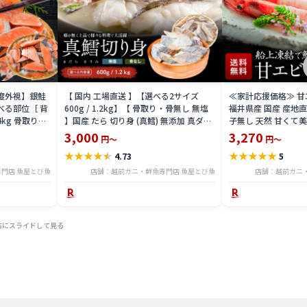
益度外視】銀鮭
【 国内 工場直送 】【選べる2サイズ
≪家計応援価格≫ 甘エビ
べる部位［ 背
600g / 1.2kg】【 骨取り・骨無し 無塩
福井県産 国産 産地
4kg 骨取り・
】国産 たら 切り身 (真鱈) 無添加 真ダラ
子無し 天然 甘くて美
 骨取り・骨無
骨抜き 鍋 フライ ホイル焼き 送料無料
マエビ お刺身 お寿司
3,000
3,270
円～
円～
tar2306-12ka
凍結 送料無料 amaeb
★
★
★
★
★
★
★
★
★
★
4.73
5
門店 魚屋とび魚
店舗：越前ガニ・鮮魚専門店 魚屋とび魚
店舗：越前ガニ
右にスライドして見る