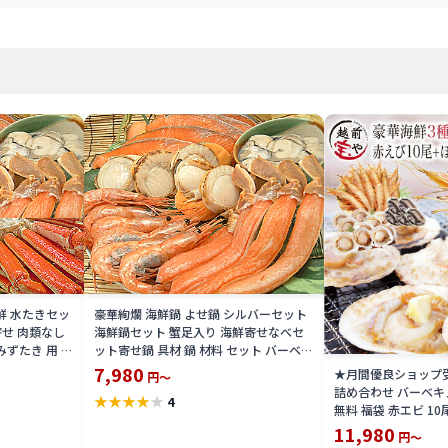
鮮 水たきセッ
豪華絢爛 海鮮鍋 よせ鍋 シルバーセット
寄せ 肉類なし
海鮮鍋セット 蟹足入り 海鮮寄せなべセ
みずたき 用 海
ット寄せ鍋 具材 鍋 材料 セット バーベキ
料無料 送料
ュー寄せ鍋セット 海鮮 送料無料(3〜5人
7,980
★月間優良ショップ受
円～
 特価 販売 お
前が目安) 海鮮 水炊き セット 磯鍋 海鮮
詰め合わせ バーベキ
★
★
★
★
★
4
セット@ ポイント10倍 10倍ポイント 楽
無料 福袋 赤エビ 10尾
天 通販
あわび 5個 海鮮セッ
11,980
円～
鮮グルメ 海鮮おせち 