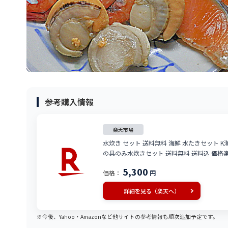
参考購入情報
楽天市場
水炊き セット 送料無料 海鮮 水たきセット K
の具のみ水炊きセット 送料無料 送料込 価格楽天
5,300
価格：
円
詳細を見る（楽天へ）
※今後、Yahoo・Amazonなど他サイトの参考情報も順次追加予定です。