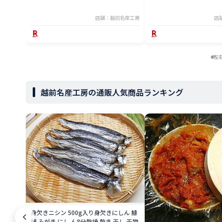
店舗：越前名産工房
店
左
越前名産工房の通販人気商品ランキング
身欠きニシン 500g入り身欠きにしん 鯡
鰊 みがき にし ん8分乾燥 乾き 干し 干物