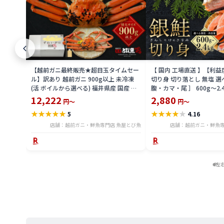
【越前ガニ最終販売★超目玉タイムセー
【 国内 工場直送 】【利
ル】訳あり 越前ガニ 900g以上 未冷凍
切り身 切り落とし 無塩 選
(活 ボイルから選べる) 福井県産 国産 産
腹・カマ・尾 ］ 600g〜2.
地直送 脚折れ 訳ありカニ 越前がに ズワ
骨無し 骨あり 切り落とし
12,222
2,880
円～
円～
イガニ 越前 かに 送料無料 etz-900w
し 切身 ses2301-12ka
★
★
★
★
★
★
★
★
★
★
5
4.16
店舗：越前ガニ・鮮魚専門店 魚屋とび魚
店舗：越前ガニ・鮮魚専
左