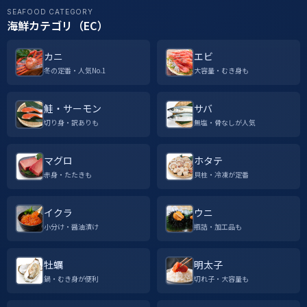
SEAFOOD CATEGORY
海鮮カテゴリ（EC）
カニ
エビ
冬の定番・人気No.1
大容量・むき身も
鮭・サーモン
サバ
切り身・訳ありも
無塩・骨なしが人気
マグロ
ホタテ
赤身・たたきも
貝柱・冷凍が定番
イクラ
ウニ
小分け・醤油漬け
瓶詰・加工品も
牡蠣
明太子
鍋・むき身が便利
切れ子・大容量も