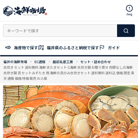
コ
ン
FAQ
テ
ン
ツ
へ
ス
海産物で探す
福井県のふるさと納税で探す
ガイド
キ
ッ
福井の海鮮市場
EC通販
越前名産工房
セット・詰め合わせ
プ
水炊き セット 送料無料 海鮮 水たきセット G海鮮 水炊き鍋 お取り寄せ 肉類なしの海鮮
水炊き鍋 具 セットみずたき 用 海鮮の具のみ水炊きセット 送料無料 送料込 価格 限定 楽
天 通販 価格 特価 販売 お土産