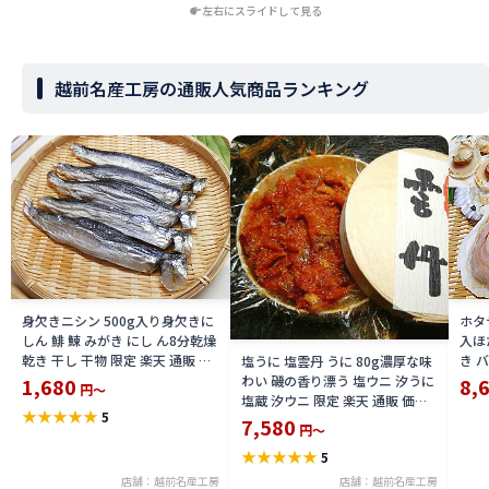
左右にスライドして見る
越前名産工房の通販人気商品ランキング
身欠きニシン 500g入り身欠きに
ホタ
しん 鯡 鰊 みがき にし ん8分乾燥
入ほ
乾き 干し 干物 限定 楽天 通販 価
き 
塩うに 塩雲丹 うに 80g濃厚な味
格 特価 販売 お土産
冷凍
わい 磯の香り漂う 塩ウニ 汐うに
1,680
8,
円～
加熱
塩蔵 汐ウニ 限定 楽天 通販 価格
★
★
★
★
★
5
通販
特価 販売 お土産
7,580
円～
★
★
★
★
★
5
店舗：越前名産工房
店舗：越前名産工房