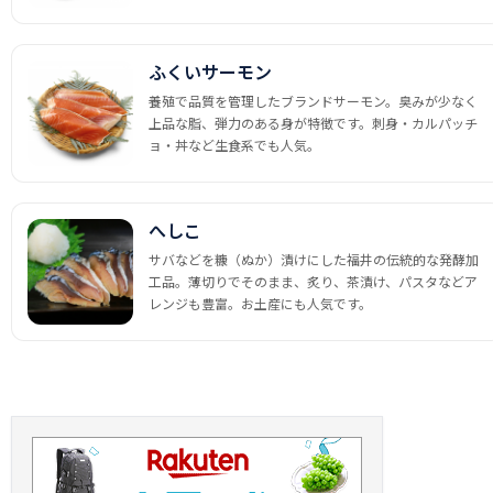
ふくいサーモン
養殖で品質を管理したブランドサーモン。臭みが少なく
上品な脂、弾力のある身が特徴です。刺身・カルパッチ
ョ・丼など生食系でも人気。
へしこ
サバなどを糠（ぬか）漬けにした福井の伝統的な発酵加
工品。薄切りでそのまま、炙り、茶漬け、パスタなどア
レンジも豊富。お土産にも人気です。