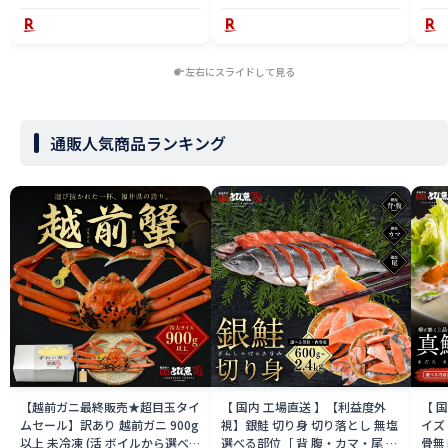
左右にスライドして見る
通販人気商品ランキング
【越前ガニ最終販売★超目玉タイ
【 国内 工場直送 】【利益度外
【 
ムセール】訳あり 越前ガニ 900g
視】銀鮭 切り身 切り落とし 無塩
イズ 
以上 未冷凍 (活 ボイルから選べ
選べる部位［ 背 腹・カマ・尾 ］
骨無