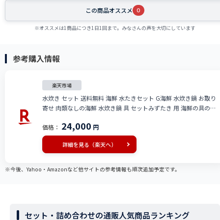
この商品オススメ
0
※オススメは1商品につき1日1回まで。みなさんの声を大切にしています
参考購入情報
楽天市場
水炊き セット 送料無料 海鮮 水たきセット G海鮮 水炊き鍋 お取り
寄せ 肉類なしの海鮮 水炊き鍋 具 セットみずたき 用 海鮮の具のみ
水炊きセット 送料無料 送料込 価格 限定 楽天 通販 価格 特価 販売
24,000
価格：
円
お土産
詳細を見る（楽天へ）
※今後、Yahoo・Amazonなど他サイトの参考情報も順次追加予定です。
セット・詰め合わせの通販人気商品ランキング