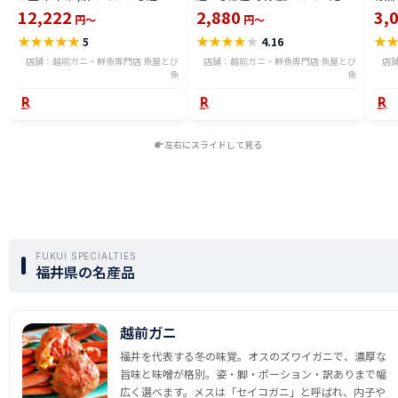
る) 福井県産 国産 産地直送 脚折
600g〜2.4kg 骨取り・骨無し 骨
(真鱈
12,222
2,880
3,
円～
円～
れ 訳ありカニ 越前がに ズワイガ
あり 切り落とし 骨取り・骨無し
ライ
★
★
★
★
★
★
★
★
★
★
★
5
4.16
ニ 越前 かに 送料無料 etz-900w
切身 ses2301-12ka
tar2
店舗：越前ガニ・鮮魚専門店 魚屋とび
店舗：越前ガニ・鮮魚専門店 魚屋とび
店
魚
魚
左右にスライドして見る
FUKUI SPECIALTIES
福井県の名産品
越前ガニ
福井を代表する冬の味覚。オスのズワイガニで、濃厚な
旨味と味噌が格別。姿・脚・ポーション・訳ありまで幅
広く選べます。メスは「セイコガニ」と呼ばれ、内子や