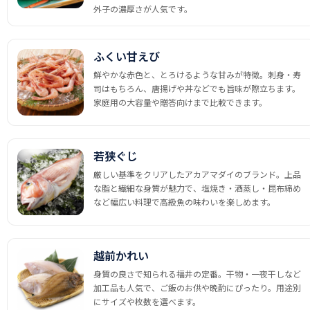
外子の濃厚さが人気です。
ふくい甘えび
鮮やかな赤色と、とろけるような甘みが特徴。刺身・寿
司はもちろん、唐揚げや丼などでも旨味が際立ちます。
家庭用の大容量や贈答向けまで比較できます。
若狭ぐじ
厳しい基準をクリアしたアカアマダイのブランド。上品
な脂と繊細な身質が魅力で、塩焼き・酒蒸し・昆布締め
など幅広い料理で高級魚の味わいを楽しめます。
越前かれい
身質の良さで知られる福井の定番。干物・一夜干しなど
加工品も人気で、ご飯のお供や晩酌にぴったり。用途別
にサイズや枚数を選べます。