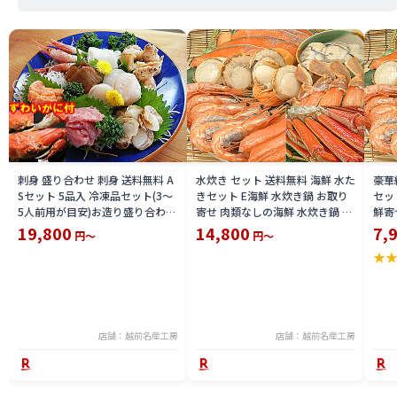
刺身 盛り合わせ 刺身 送料無料 A
水炊き セット 送料無料 海鮮 水た
豪華
Sセット 5品入 冷凍品セット(3〜
きセット E海鮮 水炊き鍋 お取り
セッ
5人前用が目安)お造り盛り合わせ
寄せ 肉類なしの海鮮 水炊き鍋 具
鮮寄
刺身 セット +ずわいがに 2尾 付
セットみずたき 用 海鮮の具のみ
材料
19,800
14,800
7,
円～
円～
刺身盛り合わせ+ズワイガニ 姿
水炊きセット 送料無料 送料込 価
セッ
★
身入り刺し身 ずわい 蟹 ズワイカ
格 限定 楽天 通販 価格 特価 販売
目安
ニ セット 限定 楽天 通販 価格 特
お土産
鮮セ
価 販売 お土産
イン
店舗：越前名産工房
店舗：越前名産工房