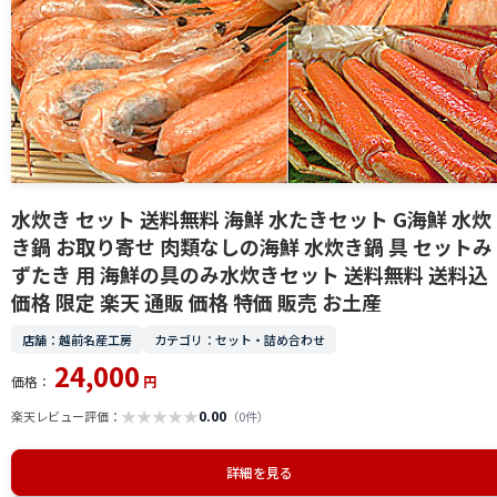
水炊き セット 送料無料 海鮮 水たきセット G海鮮 水炊
き鍋 お取り寄せ 肉類なしの海鮮 水炊き鍋 具 セットみ
ずたき 用 海鮮の具のみ水炊きセット 送料無料 送料込
価格 限定 楽天 通販 価格 特価 販売 お土産
店舗：越前名産工房
カテゴリ：セット・詰め合わせ
24,000
価格：
円
★
★
★
★
★
0.00
楽天レビュー評価：
（0件）
詳細を見る