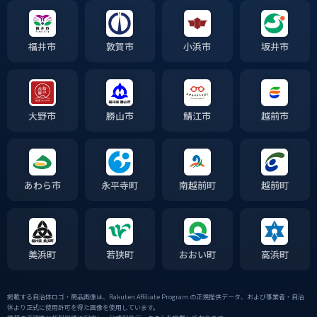
福井市
敦賀市
小浜市
坂井市
大野市
勝山市
鯖江市
越前市
あわら市
永平寺町
南越前町
越前町
美浜町
若狭町
おおい町
高浜町
掲載する自治体ロゴ・商品画像は、Rakuten Affiliate Program の正規提供データ、および事業者・自治
体より正式に使用許可を得た画像を使用しています。