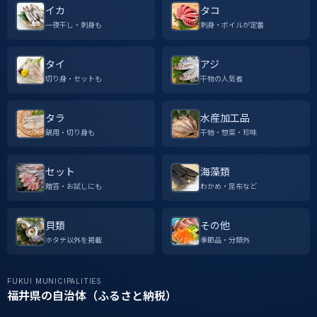
イカ
タコ
一夜干し・刺身も
刺身・ボイルが定番
タイ
アジ
切り身・セットも
干物の人気者
タラ
水産加工品
鍋用・切り身も
干物・惣菜・珍味
セット
海藻類
贈答・お試しにも
わかめ・昆布など
貝類
その他
ホタテ以外を掲載
季節品・分類外
FUKUI MUNICIPALITIES
福井県の自治体（ふるさと納税）