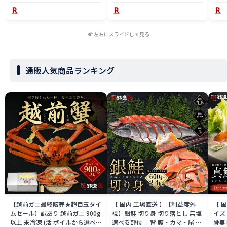
左右にスライドして見る
通販人気商品ランキング
【越前ガニ最終販売★超目玉タイ
【 国内 工場直送 】【利益度外
【 
ムセール】訳あり 越前ガニ 900g
視】銀鮭 切り身 切り落とし 無塩
イズ 
以上 未冷凍 (活 ボイルから選べ
選べる部位［ 背 腹・カマ・尾 ］
骨無