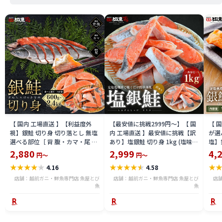
【 国内 工場直送 】【利益度外
【最安値に挑戦2999円〜】【 国
【 
視】銀鮭 切り身 切り落とし 無塩
内 工場直送 】最安値に挑戦【訳
が選
選べる部位［ 背 腹・カマ・尾 ］
あり】塩銀鮭 切り身 1kg (塩味・
塩】銀
600g〜2.4kg 骨取り・骨無し 骨
旨塩味から選べる) 鮭の塩焼き 鮭
切れ
2,880
2,999
4,
円～
円～
あり 切り落とし 骨取り・骨無し
おにぎり シャケ チリ産 送料無料
弁当
★
★
★
★
★
★
★
★
★
★
★
4.16
4.58
切身 ses2301-12ka
gsw2404
ケ 厳
12k
店舗：越前ガニ・鮮魚専門店 魚屋とび
店舗：越前ガニ・鮮魚専門店 魚屋とび
店
魚
魚