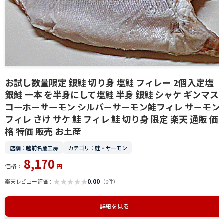
お試し数量限定 銀鮭 切り身 塩鮭 フィレー 2個入定塩
銀鮭 一本 を半身にして塩鮭 半身 銀鮭 シャケ ギンマス
コーホーサーモン シルバーサーモン鮭フィレ サーモ
フィレ さけ サケ 鮭 フィレ 鮭 切り身 限定 楽天 通販 価
格 特価 販売 お土産
店舗：越前名産工房
カテゴリ：鮭・サーモン
8,170
価格：
円
★
★
★
★
★
0.00
楽天レビュー評価：
（0件）
詳細を見る