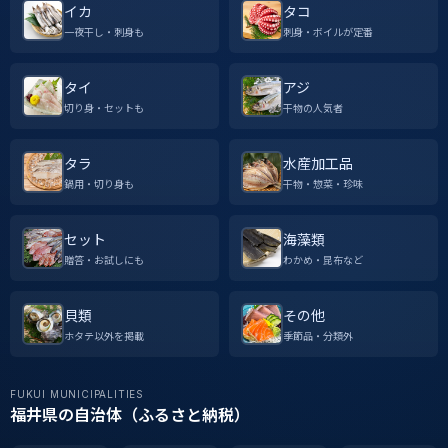
イカ
タコ
一夜干し・刺身も
刺身・ボイルが定番
タイ
アジ
切り身・セットも
干物の人気者
タラ
水産加工品
鍋用・切り身も
干物・惣菜・珍味
セット
海藻類
贈答・お試しにも
わかめ・昆布など
貝類
その他
ホタテ以外を掲載
季節品・分類外
FUKUI MUNICIPALITIES
福井県の自治体（ふるさと納税）