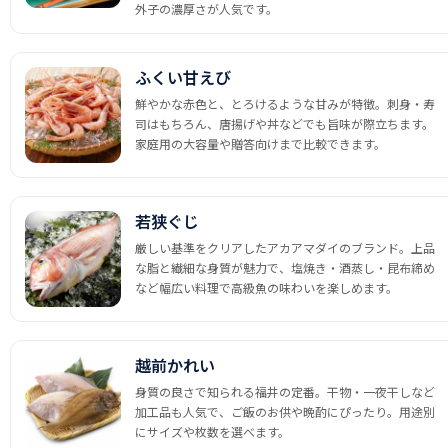
外子の濃厚さが人気です。
ふくい甘えび
鮮やかな赤色と、とろけるような甘みが特徴。刺身・寿
司はもちろん、唐揚げや丼などでも旨味が際立ちます。
家庭用の大容量や贈答向けまで比較できます。
若狭ぐじ
厳しい基準をクリアしたアカアマダイのブランド。上品
な脂と繊細な身質が魅力で、塩焼き・酒蒸し・昆布締め
など幅広い料理で高級魚の味わいを楽しめます。
越前かれい
身質の良さで知られる福井の定番。干物・一夜干しなど
加工品も人気で、ご飯のお供や晩酌にぴったり。用途別
にサイズや枚数を選べます。