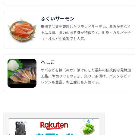
ふくいサーモン
養殖で品質を管理したブランドサーモン。臭みが少なく
上品な脂、弾力のある身が特徴です。刺身・カルパッチ
ョ・丼など生食系でも人気。
へしこ
サバなどを糠（ぬか）漬けにした福井の伝統的な発酵加
工品。薄切りでそのまま、炙り、茶漬け、パスタなどア
レンジも豊富。お土産にも人気です。