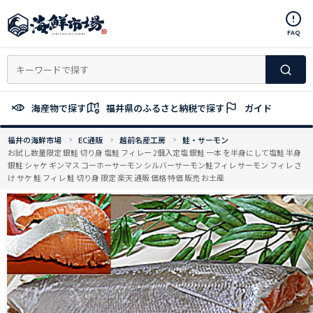
コ
ン
FAQ
テ
ン
ツ
へ
ス
海産物で探す
福井県のふるさと納税で探す
ガイド
キ
ッ
福井の海鮮市場
EC通販
越前名産工房
鮭・サーモン
プ
お試し数量限定 銀鮭 切り身 塩鮭 フィレー 2個入定塩 銀鮭 一本 を半身にして塩鮭 半身
銀鮭 シャケ ギンマス コーホーサーモン シルバーサーモン鮭フィレ サーモン フィレ さ
け サケ 鮭 フィレ 鮭 切り身 限定 楽天 通販 価格 特価 販売 お土産