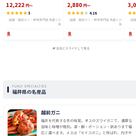
る) 福井県産 国産 産地直送 脚折
600g〜2.4kg 骨取り・骨無し 骨
(真鱈
12,222
2,880
3,
円～
円～
れ 訳ありカニ 越前がに ズワイガ
あり 切り落とし 骨取り・骨無し
ライ
★
★
★
★
★
★
★
★
★
★
★
5
4.16
ニ 越前 かに 送料無料 etz-900w
切身 ses2301-12ka
tar2
店舗：越前ガニ・鮮魚専門店 魚屋とび
店舗：越前ガニ・鮮魚専門店 魚屋とび
店
魚
魚
左右にスライドして見る
FUKUI SPECIALTIES
福井県の名産品
越前ガニ
福井を代表する冬の味覚。オスのズワイガニで、濃厚な
旨味と味噌が格別。姿・脚・ポーション・訳ありまで幅
広く選べます。メスは「セイコガニ」と呼ばれ、内子や