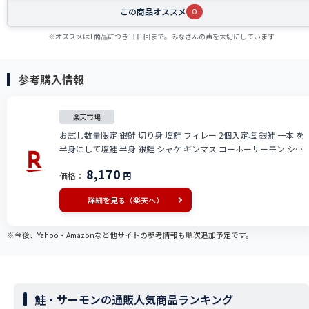
この商品オススメ
0
※オススメは1商品につき1日1回まで。みなさんの声を大切にしています
参考購入情報
楽天市場
お試し数量限定 銀鮭 切り身 塩鮭 フィレー 2個入定塩 銀鮭 一本 を
半身にして塩鮭 半身 銀鮭 シャケ ギンマス コーホーサーモン シル
バーサーモン鮭フィレ サーモン フィレ さけ サケ 鮭 フィレ 鮭 切り
8,170
価格：
円
身 限定 楽天 通販 価格 特価 販売 お土産
詳細を見る（楽天へ）
※今後、Yahoo・Amazonなど他サイトの参考情報も順次追加予定です。
鮭・サーモンの通販人気商品ランキング