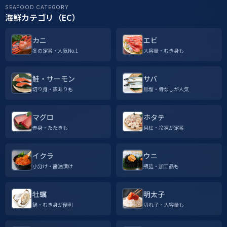
SEAFOOD CATEGORY
海鮮カテゴリ（EC）
カニ
エビ
冬の定番・人気No.1
大容量・むき身も
鮭・サーモン
サバ
切り身・訳ありも
無塩・骨なしが人気
マグロ
ホタテ
赤身・たたきも
貝柱・冷凍が定番
イクラ
ウニ
小分け・醤油漬け
瓶詰・加工品も
牡蠣
明太子
鍋・むき身が便利
切れ子・大容量も