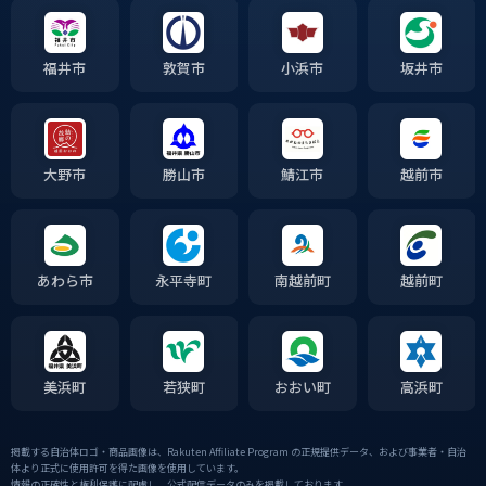
福井市
敦賀市
小浜市
坂井市
大野市
勝山市
鯖江市
越前市
あわら市
永平寺町
南越前町
越前町
美浜町
若狭町
おおい町
高浜町
掲載する自治体ロゴ・商品画像は、Rakuten Affiliate Program の正規提供データ、および事業者・自治
体より正式に使用許可を得た画像を使用しています。
情報の正確性と権利保護に配慮し、公式配信データのみを掲載しております。