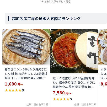
左右にスライドして見る
越前名産工房の通販人気商品ランキング
身欠きニシン 500g入り身欠きに
ホタ
しん 鯡 鰊 みがき にし ん8分乾燥
入ほ
乾き 干し 干物 限定 楽天 通販 価
き 
塩うに 塩雲丹 うに 80g濃厚な味
格 特価 販売 お土産
冷凍
わい 磯の香り漂う 塩ウニ 汐うに
1,680
8,
円～
加熱
塩蔵 汐ウニ 限定 楽天 通販 価格
★
★
★
★
★
5
通販
特価 販売 お土産
7,580
円～
★
★
★
★
★
5
店舗：越前名産工房
店舗：越前名産工房