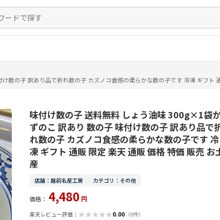
味付け数の子 訳あり品で折れ数の子 カズノコ食感の柔らかな数の子です 冷凍 ギフト 通販
味付け数の子 送料無料 しょう油味 300g×1袋
ずのこ 訳あり 数の子 味付け数の子 訳あり品で
れ数の子 カズノコ食感の柔らかな数の子です 冷
凍 ギフト 通販 限定 楽天 通販 価格 特価 販売 お
産
店舗：越前名産工房
カテゴリ：その他
4,480
価格：
円
★
★
★
★
★
0.00
楽天レビュー評価：
（0件）