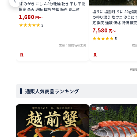
鰊 みがき にし ん8分乾燥 乾き 干し 干物
限定 楽天 通販 価格 特価 販売 お土産
塩うに 塩雲丹 うに 80g濃
1,680
の香り漂う 塩ウニ 汐うに 
円～
定 楽天 通販 価格 特価 販
★
★
★
★
★
5
7,580
円～
★
★
★
★
★
5
店舗：越前名産工房
店
左
通販人気商品ランキング