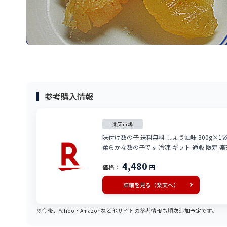
参考購入情報
楽天市場
味付け数の子 送料無料 しょう油味 300g×
柔らかな数の子です 冷凍 ギフト 通販 限定 楽天
4,480
価格：
円
詳細を見る（楽天へ）
※今後、Yahoo・Amazonなど他サイトの参考情報も順次追加予定です。