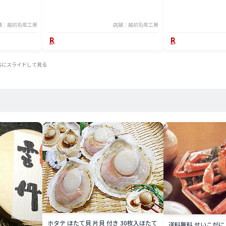
舗：越前名産工房
店舗：越前名産工房
右にスライドして見る
ホタテ ほたて貝 片貝 付き 30枚入ほたて
送料無料 せいこがに 