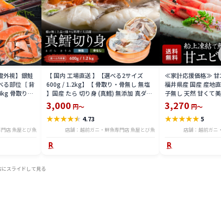
益度外視】銀鮭
【 国内 工場直送 】【選べる2サイズ
≪家計応援価格≫ 甘エビ
べる部位［ 背
600g / 1.2kg】【 骨取り・骨無し 無塩
福井県産 国産 産地
4kg 骨取り・
】国産 たら 切り身 (真鱈) 無添加 真ダラ
子無し 天然 甘くて美
 骨取り・骨無
骨抜き 鍋 フライ ホイル焼き 送料無料
マエビ お刺身 お寿司
3,000
3,270
円～
円～
tar2306-12ka
凍結 送料無料 amaeb
★
★
★
★
★
★
★
★
★
★
4.73
5
門店 魚屋とび魚
店舗：越前ガニ・鮮魚専門店 魚屋とび魚
店舗：越前ガニ
右にスライドして見る