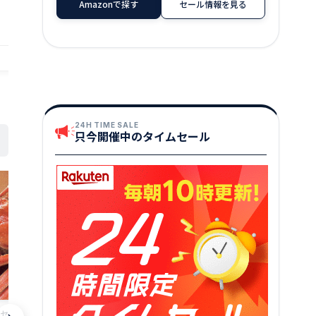
Amazonで探す
セール情報を見る
店舗：越前名産工房
店舗：越前名産工房
24H TIME SALE
只今開催中のタイムセール
浜ぬか鯖 半身分 切身1切れ 送料無料鯖の
浜ぬか鯖 半身
セイコ 蟹Mサイズ2