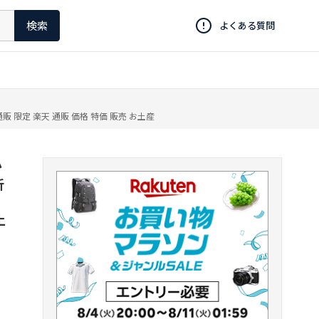
検索
よくある質問
 限定 楽天 通販 価格 特価 販売 お土産
か
折
土