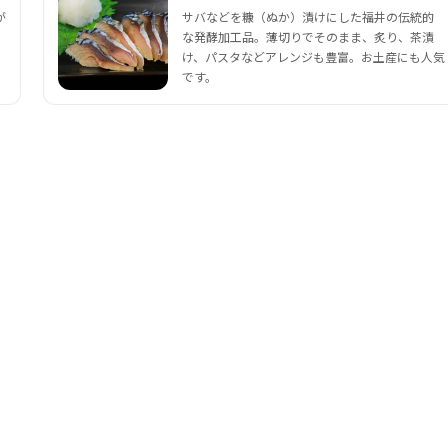
が
サバなどを糠（ぬか）漬けにした福井の伝統的
な発酵加工品。薄切りでそのまま、炙り、茶漬
け、パスタなどアレンジも豊富。お土産にも人気
です。