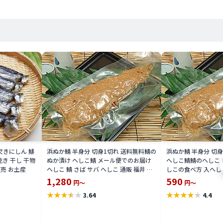
欠きにしん 鯡
浜ぬか鯖 半身分 切身1切れ 送料無料鯖の
浜ぬか鯖 半身分 切
乾き 干し 干物
ぬか漬け へしこ鯖 メール便でのお届け
へしこ鯖鯖のへしこ ぬ
販売 お土産
へしこ 鯖 さば サバ へしこ 通販 福井 伝
しこの食べ方 入へしこ
統食楽天 通販 価格 販売 母の日 記念 ギ
こ 通販 福井 伝統食 
1,280
590
円～
円～
フト
特価 販売 お土産
★
★
★
★
★
★
★
★
★
★
3.64
4.4