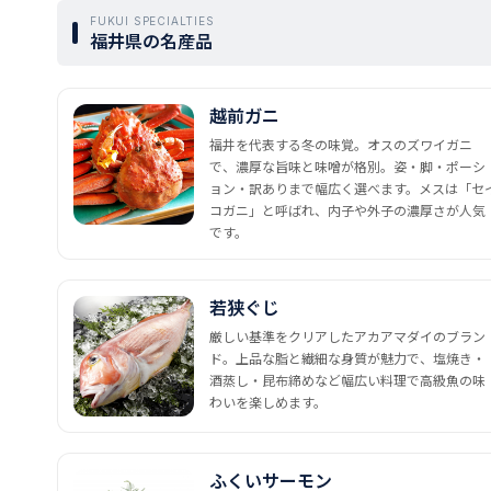
FUKUI SPECIALTIES
福井県の名産品
越前ガニ
福井を代表する冬の味覚。オスのズワイガニ
で、濃厚な旨味と味噌が格別。姿・脚・ポーシ
ョン・訳ありまで幅広く選べます。メスは「セ
コガニ」と呼ばれ、内子や外子の濃厚さが人気
です。
若狭ぐじ
厳しい基準をクリアしたアカアマダイのブラン
ド。上品な脂と繊細な身質が魅力で、塩焼き・
酒蒸し・昆布締めなど幅広い料理で高級魚の味
わいを楽しめます。
ふくいサーモン