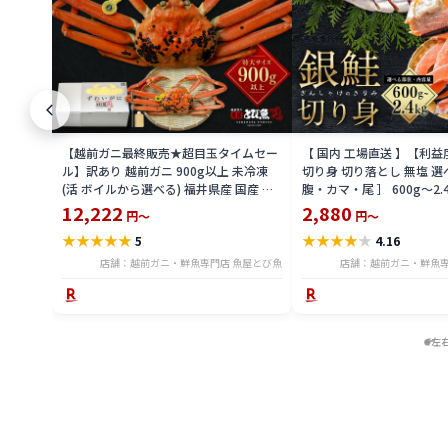
【越前ガニ最終販売★超目玉タイムセー
【 国内 工場直送 】【利
ル】訳あり 越前ガニ 900g以上 未冷凍
切り身 切り落とし 無塩 選
(活 ボイルから選べる) 福井県産 国産 産
腹・カマ・尾 ］ 600g〜2.
地直送 脚折れ 訳ありカニ 越前がに ズワ
骨無し 骨あり 切り落とし
12,222
2,880
円～
円～
イガニ 越前 かに 送料無料 etz-900w
し 切身 ses2301-12ka
★
★
★
★
★
★
★
★
★
★
5
4.16
店舗：越前ガニ・鮮魚専門店 魚屋とび魚
店舗：越前ガニ・鮮魚専
左