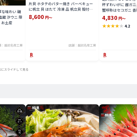
片貝 ホタテのバター焼き バーベキュー
杯ずわいがに 雌ガニ 
に帆立 貝 ほたて 冷凍 品 帆立貝 殻付き
蟹呼称はセコガニ 香
厚な味わい 磯
ホタテ貝 要 加熱調理 ホタテ 殻付き 限定
8,600
こがに 親がに メガ
4,830
塩蔵 汐ウニ 限
円～
円～
楽天 通販 価格 特価 販売 お土産
に せこ蟹 こうばこが
売 お土産
★
★
★
★
★
4.2
子限定 楽天 通販 価
舗：越前名産工房
店舗：越前名産工房
右にスライドして見る