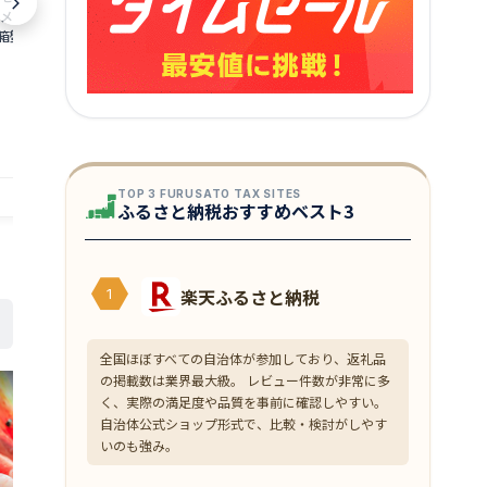
ぬか漬け へしこ鯖 メール便でのお届け
へしこ鯖鯖のへ
メス ガニ が せいこ
へしこ 鯖 さば サバ へしこ 通販 福井 伝
しこの食べ方 入
箱蟹 こっぺがに せ
統食楽天 通販 価格 販売 母の日 記念 ギ
こ 通販 福井 
1,280
590
ニ コウバコガニめが
円～
円～
フト
特価 販売 お土
に 香箱ガニ 外子 内
★
★
★
★
★
★
★
★
★
★
3.64
4
格 特価 販売 お土産
店舗：越前名産工房
店舗：越前名産工房
TOP 3 FURUSATO TAX SITES
ふるさと納税おすすめベスト3
楽天ふるさと納税
1
全国ほぼすべての自治体が参加しており、返礼品
の掲載数は業界最大級。 レビュー件数が非常に多
く、実際の満足度や品質を事前に確認しやすい。
自治体公式ショップ形式で、比較・検討がしやす
いのも強み。