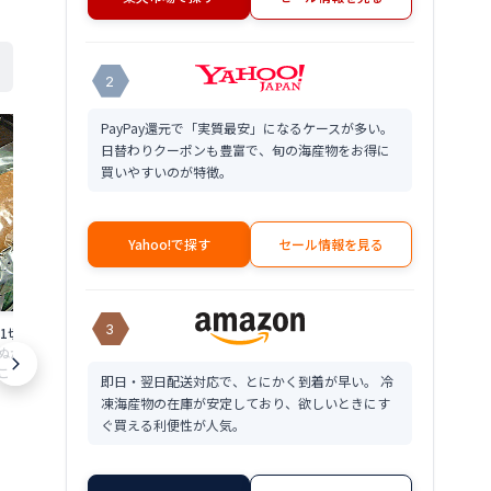
2
PayPay還元で「実質最安」になるケースが多い。
日替わりクーポンも豊富で、旬の海産物をお得に
買いやすいのが特徴。
Yahoo!で探す
セール情報を見る
3
身1切れ 鯖のぬか漬け
本乾き 身欠きニシン 3kg(500g×6個入)
菜の花にしん漬け
か漬け 福井 鯖 へ
送料無料本 乾燥 身 欠きにしん 鯡 鰊 み
料菜の花 にしん
 鯖 さば サバ へし
がき にし ん本乾燥 乾き 本 干し 干物 限
け菜の花ニシン
即日・翌日配送対応で、とにかく到着が早い。 冷
限定 楽天 通販 価格
定 楽天 通販 価格 特価 販売 お土産
漬け 限定 楽天
18,900
5,380
円～
円～
凍海産物の在庫が安定しており、欲しいときにす
産
ぐ買える利便性が人気。
★
★
★
★
★
4