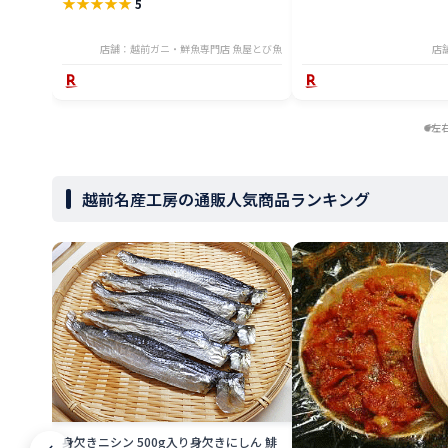
★
★
★
★
★
5
店舗：越前ガニ・鮮魚専門店 魚屋とび魚
店
左
越前名産工房の通販人気商品ランキング
身欠きニシン 500g入り身欠きにしん 鯡