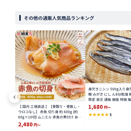
その他の通販人気商品ランキング
身欠きニシン 500g入り身
鰊 みがき にし ん8分乾燥 
限定 楽天 通販 価格 特価 
1,680
【 国内 工場直送 】【骨取り・骨無し・
円～
ウロコなし】 赤魚 切り身 約 600g (約
★
★
★
★
★
5
60g×10切) ムニエル 赤魚の煮付け あん
かけ ホイル焼き アカウオ 送料無料
2,480
円～
seak2305-600a