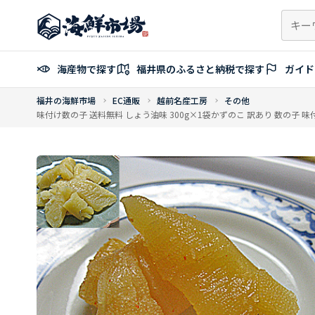
コ
ン
テ
ン
海産物で探す
福井県のふるさと納税で探す
ガイド
ツ
へ
福井の海鮮市場
EC通販
越前名産工房
その他
ス
味付け数の子 送料無料 しょう油味 300g×1袋かずのこ 訳あり 数の子 
キ
ッ
プ