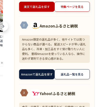
楽天で返礼品を探す
特集ページを見る
Amazonふるさと納税
2
 500g 約50尾
【超目玉】ズワイガニ むき身 爪下 1kg
≪家計応援価格
Amazon限定の返礼品が多く、他サイトでは見つ
直送 大容量 業務用
(解凍後800g) 蟹 かに 冷凍 訳あり 送料無
花こえび 国産 
からない商品が選べる。 配送スピードが早い返礼
味しい あまえび ア
料 zkani2410
アミエビ オキ
品も多く、冷凍・加工品をすぐ受け取りたい人に
 バーベキュー 船上
焼き チャーハ
6,999
1,390
円～
円～
便利。 普段Amazonを使っている人なら、操作に
is
まみ 送料無料 am
★
★
★
★
★
★
★
★
★
★
4.33
4
迷わず寄附できる安心感がある。
・鮮魚専門店 魚屋とび魚
店舗：越前ガニ・鮮魚専門店 魚屋とび魚
店舗：越
Amazonで返礼品を探す
返礼品一覧を見る
Yahoo!ふるさと納税
3
食品・日用品・生活必需品など、日常使いしやす