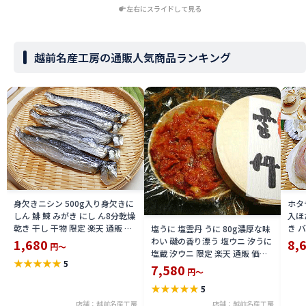
左右にスライドして見る
越前名産工房の通販人気商品ランキング
身欠きニシン 500g入り身欠きに
ホタ
しん 鯡 鰊 みがき にし ん8分乾燥
入ほ
乾き 干し 干物 限定 楽天 通販 価
き 
塩うに 塩雲丹 うに 80g濃厚な味
格 特価 販売 お土産
冷凍
わい 磯の香り漂う 塩ウニ 汐うに
1,680
8,
円～
加熱
塩蔵 汐ウニ 限定 楽天 通販 価格
★
★
★
★
★
5
通販
特価 販売 お土産
7,580
円～
★
★
★
★
★
5
店舗：越前名産工房
店舗：越前名産工房