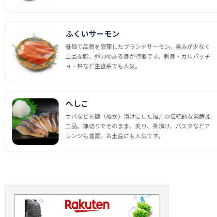
ふくいサーモン
養殖で品質を管理したブランドサーモン。臭みが少なく
上品な脂、弾力のある身が特徴です。刺身・カルパッチ
ョ・丼など生食系でも人気。
へしこ
サバなどを糠（ぬか）漬けにした福井の伝統的な発酵加
工品。薄切りでそのまま、炙り、茶漬け、パスタなどア
レンジも豊富。お土産にも人気です。