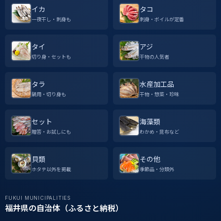
イカ
タコ
一夜干し・刺身も
刺身・ボイルが定番
タイ
アジ
切り身・セットも
干物の人気者
タラ
水産加工品
鍋用・切り身も
干物・惣菜・珍味
セット
海藻類
贈答・お試しにも
わかめ・昆布など
貝類
その他
ホタテ以外を掲載
季節品・分類外
FUKUI MUNICIPALITIES
福井県の自治体（ふるさと納税）