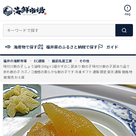
コ
ン
FAQ
テ
ン
ツ
へ
ス
海産物で探す
福井県のふるさと納税で探す
ガイド
キ
ッ
福井の海鮮市場
EC通販
越前名産工房
その他
プ
味付け数の子 しょう油味 300g×1袋かずのこ 訳あり 数の子 味付け数の子 訳あり品で
折れ数の子 カズノコ食感の柔らかな数の子です 冷凍 ギフト 通販 限定 楽天 通販 価格 特
価 販売 お土産