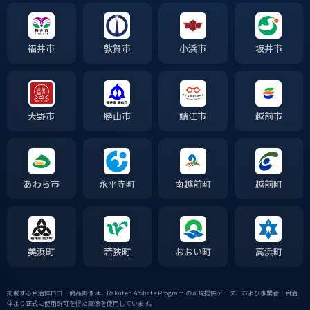
福井市
敦賀市
小浜市
坂井市
大野市
勝山市
鯖江市
越前市
あわら市
永平寺町
南越前町
越前町
美浜町
若狭町
おおい町
高浜町
掲載する自治体ロゴ・商品画像は、Rakuten Affiliate Program の正規提供データ、および事業者・自治
体より正式に使用許可を得た画像を使用しています。