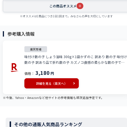
この商品オススメ
0
※オススメは1商品につき1日1回まで。みなさんの声を大切にしています
参考購入情報
楽天市場
味付け数の子 しょう油味 300g×1袋かずのこ 訳あり 数の子 味付け
数の子 訳あり品で折れ数の子 カズノコ食感の柔らかな数の子です
冷凍 ギフト 通販 限定 楽天 通販 価格 特価 販売 お土産
3,180
価格：
円
詳細を見る（楽天へ）
※今後、Yahoo・Amazonなど他サイトの参考情報も順次追加予定です。
その他の通販人気商品ランキング