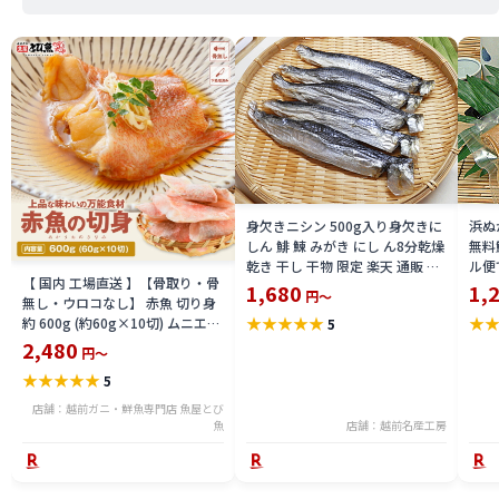
身欠きニシン 500g入り身欠きに
浜ぬ
しん 鯡 鰊 みがき にし ん8分乾燥
無料
乾き 干し 干物 限定 楽天 通販 価
ル便
【 国内 工場直送 】【骨取り・骨
格 特価 販売 お土産
バ 
1,680
1,
円～
無し・ウロコなし】 赤魚 切り身
通販
★
★
★
★
★
★
約 600g (約60g×10切) ムニエル
5
ト
赤魚の煮付け あんかけ ホイル焼
2,480
円～
き アカウオ 送料無料 seak2305-
★
★
★
★
★
5
600a
店舗：越前ガニ・鮮魚専門店 魚屋とび
魚
店舗：越前名産工房