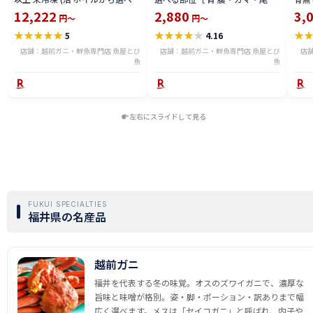
る) 福井県産 国産 産地直送 脚折
600g〜2.4kg 骨取り・骨無し 骨
(真鱈
12,222
2,880
3,
円～
円～
れ 訳ありカニ 越前がに ズワイガ
あり 切り落とし 骨取り・骨無し
ライ
★
★
★
★
★
★
★
★
★
★
★
5
4.16
ニ 越前 かに 送料無料 etz-900w
切身 ses2301-12ka
tar2
店舗：越前ガニ・鮮魚専門店 魚屋とび
店舗：越前ガニ・鮮魚専門店 魚屋とび
店
魚
魚
左右にスライドして見る
FUKUI SPECIALTIES
福井県の名産品
越前ガニ
福井を代表する冬の味覚。オスのズワイガニで、濃厚な
旨味と味噌が格別。姿・脚・ポーション・訳ありまで幅
広く選べます。メスは「セイコガニ」と呼ばれ、内子や