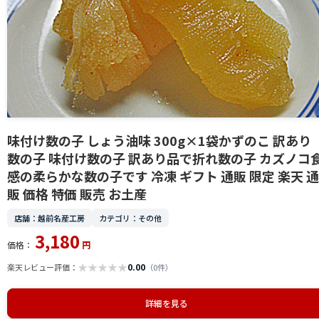
味付け数の子 しょう油味 300g×1袋かずのこ 訳あり
数の子 味付け数の子 訳あり品で折れ数の子 カズノコ
感の柔らかな数の子です 冷凍 ギフト 通販 限定 楽天 通
販 価格 特価 販売 お土産
店舗：越前名産工房
カテゴリ：その他
3,180
価格：
円
★
★
★
★
★
0.00
楽天レビュー評価：
（0件）
詳細を見る