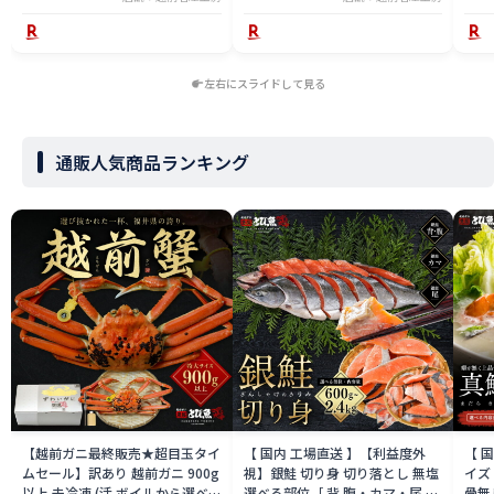
左右にスライドして見る
通販人気商品ランキング
【越前ガニ最終販売★超目玉タイ
【 国内 工場直送 】【利益度外
【 
ムセール】訳あり 越前ガニ 900g
視】銀鮭 切り身 切り落とし 無塩
イズ 
以上 未冷凍 (活 ボイルから選べ
選べる部位［ 背 腹・カマ・尾 ］
骨無