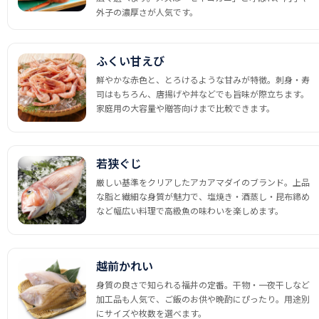
外子の濃厚さが人気です。
ふくい甘えび
鮮やかな赤色と、とろけるような甘みが特徴。刺身・寿
司はもちろん、唐揚げや丼などでも旨味が際立ちます。
家庭用の大容量や贈答向けまで比較できます。
若狭ぐじ
厳しい基準をクリアしたアカアマダイのブランド。上品
な脂と繊細な身質が魅力で、塩焼き・酒蒸し・昆布締め
など幅広い料理で高級魚の味わいを楽しめます。
越前かれい
身質の良さで知られる福井の定番。干物・一夜干しなど
加工品も人気で、ご飯のお供や晩酌にぴったり。用途別
にサイズや枚数を選べます。