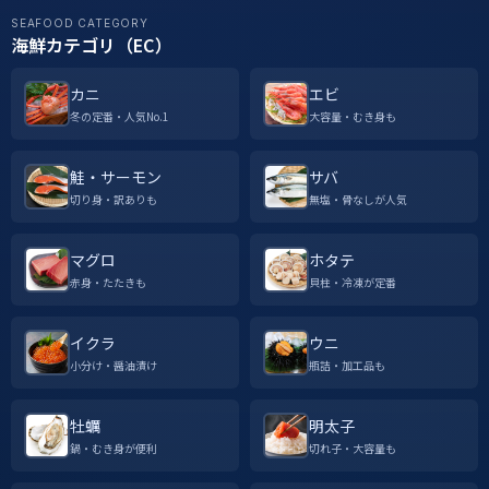
SEAFOOD CATEGORY
海鮮カテゴリ（EC）
カニ
エビ
冬の定番・人気No.1
大容量・むき身も
鮭・サーモン
サバ
切り身・訳ありも
無塩・骨なしが人気
マグロ
ホタテ
赤身・たたきも
貝柱・冷凍が定番
イクラ
ウニ
小分け・醤油漬け
瓶詰・加工品も
牡蠣
明太子
鍋・むき身が便利
切れ子・大容量も