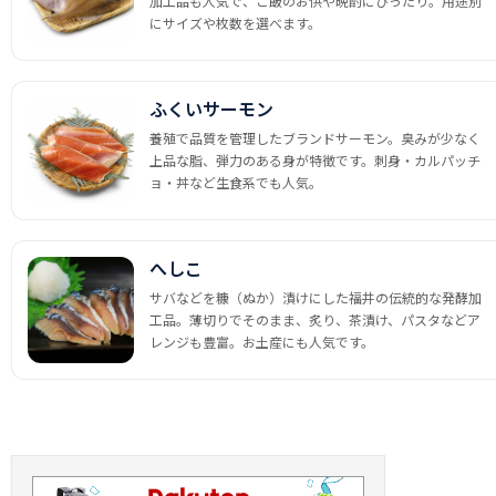
加工品も人気で、ご飯のお供や晩酌にぴったり。用途別
にサイズや枚数を選べます。
ふくいサーモン
養殖で品質を管理したブランドサーモン。臭みが少なく
上品な脂、弾力のある身が特徴です。刺身・カルパッチ
ョ・丼など生食系でも人気。
へしこ
サバなどを糠（ぬか）漬けにした福井の伝統的な発酵加
工品。薄切りでそのまま、炙り、茶漬け、パスタなどア
レンジも豊富。お土産にも人気です。