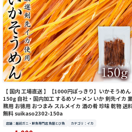
【 国内 工場直送 】【1000円ぽっきり】いかそうめん
150g 自社・国内加工 するめソーメン いか 剣先イカ 
務用 お徳用 おつまみ スルメイカ 酒の肴 珍味 乾物 送
無料 suikaso2302-150a
店舗：越前ガニ・鮮魚専門店 魚屋とび魚
カテゴリ：イカ