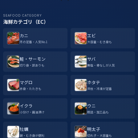
SEAFOOD CATEGORY
海鮮カテゴリ（EC）
カニ
エビ
冬の定番・人気No.1
大容量・むき身も
鮭・サーモン
サバ
切り身・訳ありも
無塩・骨なしが人気
マグロ
ホタテ
赤身・たたきも
貝柱・冷凍が定番
イクラ
ウニ
小分け・醤油漬け
瓶詰・加工品も
牡蠣
明太子
鍋・むき身が便利
切れ子・大容量も