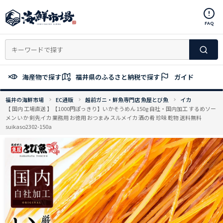
コ
ン
FAQ
テ
ン
ツ
へ
ス
海産物で探す
福井県のふるさと納税で探す
ガイド
キ
ッ
福井の海鮮市場
EC通販
越前ガニ・鮮魚専門店 魚屋とび魚
イカ
プ
【 国内 工場直送 】【1000円ぽっきり】いかそうめん 150g 自社・国内加工 するめソー
メン いか 剣先イカ 業務用 お徳用 おつまみ スルメイカ 酒の肴 珍味 乾物 送料無料
suikaso2302-150a