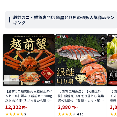
越前ガニ・鮮魚専門店 魚屋とび魚の通販人気商品ラン
キング
【越前ガニ最終販売★超目玉タイ
【 国内 工場直送 】【利益度外
【 
ムセール】訳あり 越前ガニ 900g
視】銀鮭 切り身 切り落とし 無塩
イズ 
以上 未冷凍 (活 ボイルから選べ
選べる部位［ 背 腹・カマ・尾 ］
骨無
る) 福井県産 国産 産地直送 脚折
600g〜2.4kg 骨取り・骨無し 骨
(真鱈
12,222
2,880
3,
円～
円～
れ 訳ありカニ 越前がに ズワイガ
あり 切り落とし 骨取り・骨無し
ライ
★
★
★
★
★
★
★
★
★
★
★
5
4.16
ニ 越前 かに 送料無料 etz-900w
切身 ses2301-12ka
tar2