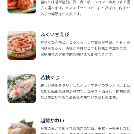
旨味と味噌が格別。姿・脚・ポーション・訳ありまで幅
広く選べます。メスは「セイコガニ」と呼ばれ、内子や
外子の濃厚さが人気です。
ふくい甘えび
鮮やかな赤色と、とろけるような甘みが特徴。刺身・寿
司はもちろん、唐揚げや丼などでも旨味が際立ちます。
家庭用の大容量や贈答向けまで比較できます。
若狭ぐじ
厳しい基準をクリアしたアカアマダイのブランド。上品
な脂と繊細な身質が魅力で、塩焼き・酒蒸し・昆布締め
など幅広い料理で高級魚の味わいを楽しめます。
越前かれい
身質の良さで知られる福井の定番。干物・一夜干しなど