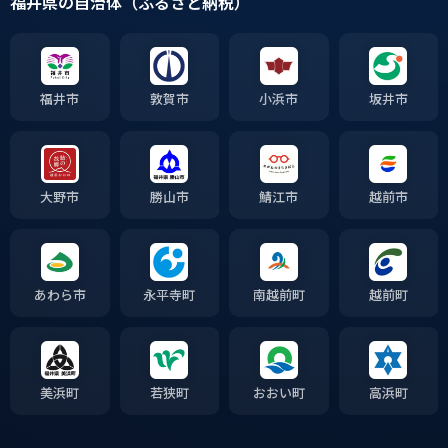
福井県の自治体（ふるさと納税）
福井市
敦賀市
小浜市
坂井市
大野市
勝山市
鯖江市
越前市
あわら市
永平寺町
南越前町
越前町
美浜町
若狭町
おおい町
高浜町