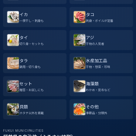
イカ
タコ
一夜干し・刺身も
刺身・ボイルが定番
タイ
アジ
切り身・セットも
干物の人気者
タラ
水産加工品
鍋用・切り身も
干物・惣菜・珍味
セット
海藻類
贈答・お試しにも
わかめ・昆布など
貝類
その他
ホタテ以外を掲載
季節品・分類外
FUKUI MUNICIPALITIES