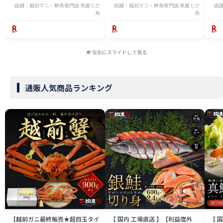
店舗：越前ガニ・鮮魚専門店 魚屋とび
店舗：越前ガニ・鮮魚専門店 魚屋とび
店
魚
魚
左右にスライドして見る
通販人気商品ランキング
【越前ガニ最終販売★超目玉タイ
【 国内 工場直送 】【利益度外
【 