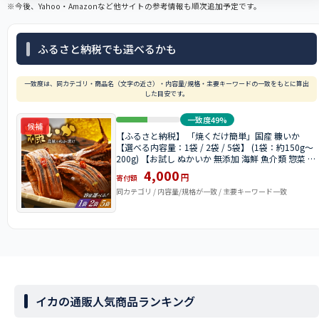
※今後、Yahoo・Amazonなど他サイトの参考情報も順次追加予定です。
ふるさと納税でも選べるかも
一致度は、同カテゴリ・商品名（文字の近さ）・内容量/規格・主要キーワードの一致をもとに算出
した目安です。
一致度49%
候補
【ふるさと納税】 「焼くだけ簡単」国産 糠いか
【選べる内容量：1袋 / 2袋 / 5袋】 (1袋：約150g～
200g) 【お試し ぬかいか 無添加 海鮮 魚介類 惣菜 つ
まみ イカ するめいか ぬか漬け 発酵食品 バーベキュ
4,000
円
寄付額
ー 和食 洋食】
同カテゴリ / 内容量/規格が一致 / 主要キーワード一致
イカの通販人気商品ランキング