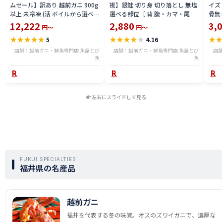
ムセール】訳あり 越前ガニ 900g
視】銀鮭 切り身 切り落とし 無塩
イズ 
以上 未冷凍 (活 ボイルから選べ
選べる部位［ 背 腹・カマ・尾 ］
骨無
る) 福井県産 国産 産地直送 脚折
600g〜2.4kg 骨取り・骨無し 骨
(真鱈
12,222
2,880
3,
円～
円～
れ 訳ありカニ 越前がに ズワイガ
あり 切り落とし 骨取り・骨無し
ライ
★
★
★
★
★
★
★
★
★
★
★
5
4.16
ニ 越前 かに 送料無料 etz-900w
切身 ses2301-12ka
tar2
店舗：越前ガニ・鮮魚専門店 魚屋とび
店舗：越前ガニ・鮮魚専門店 魚屋とび
店
魚
魚
左右にスライドして見る
FUKUI SPECIALTIES
福井県の名産品
越前ガニ
福井を代表する冬の味覚。オスのズワイガニで、濃厚な