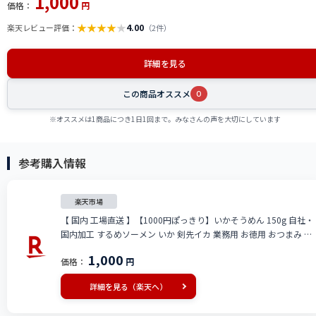
1,000
価格：
円
★
★
★
★
★
4.00
楽天レビュー評価：
（2件）
詳細を見る
この商品オススメ
0
※オススメは1商品につき1日1回まで。みなさんの声を大切にしています
参考購入情報
楽天市場
【 国内 工場直送 】【1000円ぽっきり】いかそうめん 150g 自社・
国内加工 するめソーメン いか 剣先イカ 業務用 お徳用 おつまみ ス
ルメイカ 酒の肴 珍味 乾物 送料無料 suikaso2302-150a
1,000
価格：
円
詳細を見る（楽天へ）