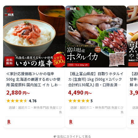
≪家計応援価格≫いかの塩辛
【極上富山県産】目取りホタルイ
【送
500g 北海道の厳選するめいか使
カ (生食可) 1kg (500g×2パック
甘辛
用 国産原料 国内加工 イカ しおか
合計約130尾入) 目・口除去済み
鮮 
ら おつまみ 酒 厳選素材 送料無料
ほたるいか 刺身 生 個別冷凍 いか
き・B
2,880
4,490
3,
円～
円～
ika2212-500a
めし 酢味噌あえ 沖漬け 海鮮 通販
★
★
★
★
★
★
★
★
★
★
4.76
5
送料無料 hoika2502
店舗：越前ガニ・鮮魚専門店 魚屋とび
店舗：越前ガニ・鮮魚専門店 魚屋とび
店
魚
魚
左右にスライドして見る