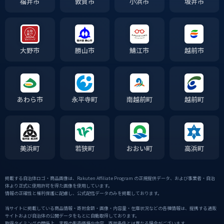
福井市
敦賀市
小浜市
坂井市
大野市
勝山市
鯖江市
越前市
あわら市
永平寺町
南越前町
越前町
美浜町
若狭町
おおい町
高浜町
掲載する自治体ロゴ・商品画像は、Rakuten Affiliate Program の正規提供データ、および事業者・自治
体より正式に使用許可を得た画像を使用しています。
情報の正確性と権利保護に配慮し、公式配信データのみを掲載しております。
当サイトに掲載している商品情報・寄附金額・画像・内容量・在庫状況などの各種情報は、提携する通販
サイトおよび自治体の公開データをもとに自動取得しております。
取得タイミングの関係上、実際の販売価格や内容、寄附条件とは異なる場合がございます。