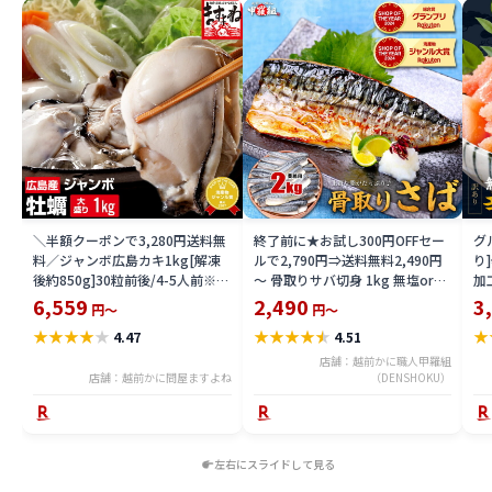
＼半額クーポンで3,280円送料無
終了前に★お試し300円OFFセー
グ
料／ジャンボ広島カキ1kg[解凍
ルで2,790円⇒送料無料2,490円
り
後約850g]30粒前後/4-5人前※加
～ 骨取りサバ切身 1kg 無塩or有
加
熱用【グルメ大賞貝部門3年連
塩が選べる♪骨とり 骨なし 鯖 さ
4.
6,559
2,490
3
円～
円～
覇】[ かき / 牡蠣 / カキ / お取り
ば 冷凍食品 父の日 ギフト プレゼ
[
★
★
★
★
★
★
★
★
★
★
★
4.47
4.51
寄せグルメ] お歳暮 御歳暮 御年
ント 【P】
お
賀 ギフト プレゼント
お
店舗：越前かに職人甲羅組
店舗：越前かに問屋ますよね
（DENSHOKU）
食
左右にスライドして見る