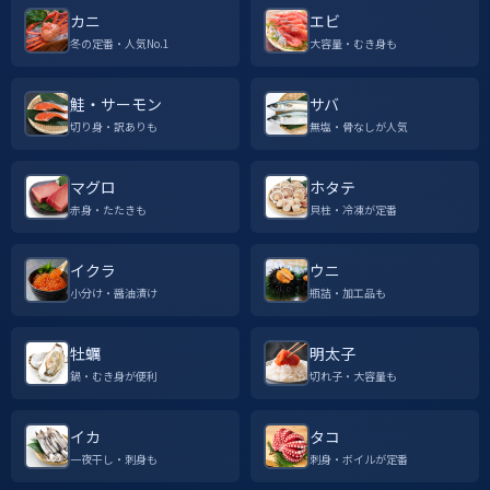
カニ
エビ
冬の定番・人気No.1
大容量・むき身も
鮭・サーモン
サバ
切り身・訳ありも
無塩・骨なしが人気
マグロ
ホタテ
赤身・たたきも
貝柱・冷凍が定番
イクラ
ウニ
小分け・醤油漬け
瓶詰・加工品も
牡蠣
明太子
鍋・むき身が便利
切れ子・大容量も
イカ
タコ
一夜干し・刺身も
刺身・ボイルが定番