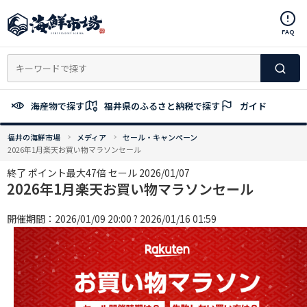
コ
ン
FAQ
テ
ン
ツ
へ
ス
海産物で探す
福井県のふるさと納税で探す
ガイド
キ
ッ
福井の海鮮市場
メディア
セール・キャンペーン
プ
2026年1月楽天お買い物マラソンセール
終了
ポイント最大47倍
セール
2026/01/07
2026年1月楽天お買い物マラソンセール
開催期間：2026/01/09 20:00 ? 2026/01/16 01:59