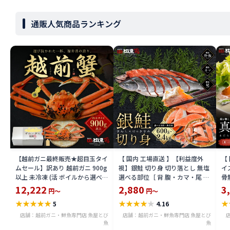
通販人気商品ランキング
【越前ガニ最終販売★超目玉タイ
【 国内 工場直送 】【利益度外
【
ムセール】訳あり 越前ガニ 900g
視】銀鮭 切り身 切り落とし 無塩
イズ
以上 未冷凍 (活 ボイルから選べ
選べる部位［ 背 腹・カマ・尾 ］
骨
る) 福井県産 国産 産地直送 脚折
600g〜2.4kg 骨取り・骨無し 骨
(
12,222
2,880
3
円～
円～
れ 訳ありカニ 越前がに ズワイガ
あり 切り落とし 骨取り・骨無し
ラ
★
★
★
★
★
★
★
★
★
★
★
5
4.16
ニ 越前 かに 送料無料 etz-900w
切身 ses2301-12ka
ta
店舗：越前ガニ・鮮魚専門店 魚屋とび
店舗：越前ガニ・鮮魚専門店 魚屋とび
魚
魚