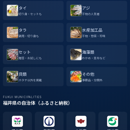
タイ
アジ
切り身・セットも
干物の人気者
タラ
水産加工品
鍋用・切り身も
干物・惣菜・珍味
セット
海藻類
贈答・お試しにも
わかめ・昆布など
貝類
その他
ホタテ以外を掲載
季節品・分類外
FUKUI MUNICIPALITIES
福井県の自治体（ふるさと納税）