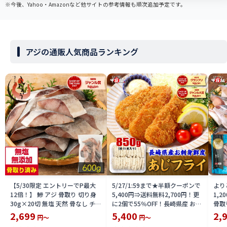
※今後、Yahoo・Amazonなど他サイトの参考情報も順次追加予定です。
アジの通販人気商品ランキング
【5/30限定 エントリーでP最大
5/27/1:59まで★半額クーポンで
より
12倍！】 鯵 アジ 骨取り 切り身
5,400円⇒送料無料2,700円！更
1,
30g×20切 無塩 天然 骨なし チャ
に2個で55％OFF！長崎県産 お刺
骨取り
ック袋 バラ凍結 冷凍 2個購入
身鮮度アジフライ 850g 20枚前
切れ 
2,699
5,400
2,
円～
円～
500円 3個購入1,200円 OFF まと
後 あじ 鯵 あじフライ お弁当 冷
あじ