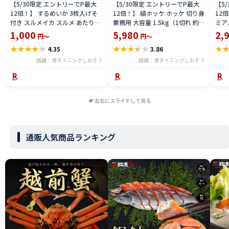
【5/30限定 エントリーでP最大
【5/30限定 エントリーでP最大
【5
12倍！】 するめいか 3枚入げそ
12倍！】 縞ホッケ ホッケ 切り身
12
付き スルメイカ スルメ あたりめ
業務用 大容量 1.5kg（1切れ 約
ミア
スルメ 干物 するめ げそ 国産 お
30g） 縞ほっけ 健康 子供 ギフト
サイズ
1,000
5,980
2,
円～
円～
つまみ 酒の肴 酒のつまみ 乾き物
プレゼント 切身 海鮮 天然 美味し
円 3
★
★
★
★
★
★
★
★
★
★
★
4.35
3.86
贈り物 ［送料無料］［ゆうパケ
い 魚 魚介 海産物 おかず おつま
いク
ット］ 1,000ポッキリ 父の日
み 乾き物 酒の肴 贈り物 父の日
ウダ
店舗：港ダイニングしおそう
店舗：港ダイニングしおそう
結 
父の
左右にスライドして見る
通販人気商品ランキング