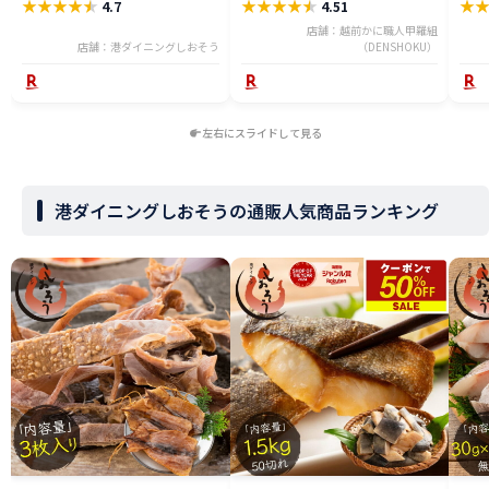
★
★
★
★
★
★
★
★
★
★
★
4.7
4.51
め買いクーポン付 塩なし 骨抜き
凍 食品 簡単 揚げるだけ 仕送り
身】
父の日
送料無料 時短 おかず 人気 定番
店舗：越前かに職人甲羅組
店舗：港ダイニングしおそう
ご飯【P半】
（DENSHOKU）
左右にスライドして見る
港ダイニングしおそうの通販人気商品ランキング