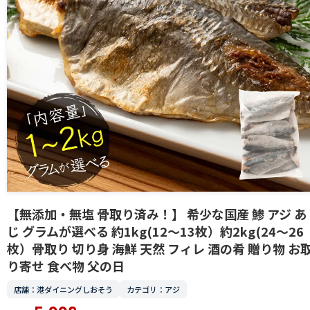
【無添加・無塩 骨取り済み！】 希少な国産 鯵 アジ あ
じ グラムが選べる 約1kg(12〜13枚）約2kg(24〜26
枚）骨取り 切り身 海鮮 天然 フィレ 酒の肴 贈り物 お
り寄せ 食べ物 父の日
店舗：港ダイニングしおそう
カテゴリ：アジ