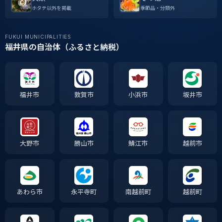
ホタテ以外を掲載
季節品・分類外
FUKUI MUNICIPALITIES
福井県の自治体（ふるさと納税）
福井市
敦賀市
小浜市
坂井市
大野市
勝山市
鯖江市
越前市
あわら市
永平寺町
南越前町
越前町