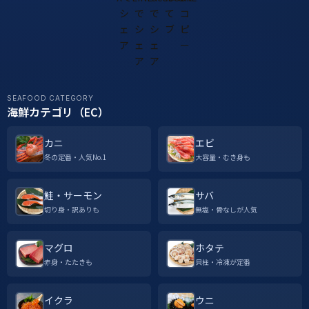
SEAFOOD CATEGORY
海鮮カテゴリ（EC）
カニ
エビ
冬の定番・人気No.1
大容量・むき身も
鮭・サーモン
サバ
切り身・訳ありも
無塩・骨なしが人気
マグロ
ホタテ
赤身・たたきも
貝柱・冷凍が定番
イクラ
ウニ