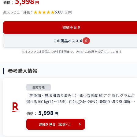
5,998
価格：
円
★
★
★
★
★
5.00
楽天レビュー評価：
（2件）
詳細を見る
この商品オススメ
0
※オススメは1商品につき1日1回まで。みなさんの声を大切にしています
参考購入情報
楽天市場
【無添加・無塩 骨取り済み！】 希少な国産 鯵 アジ あじ グラムが
選べる 約1kg(12〜13枚）約2kg(24〜26枚）骨取り 切り身 海鮮 天
然 フィレ 酒の肴 贈り物 お取り寄せ 食べ物 父の日
5,998
価格：
円
詳細を見る（楽天へ）