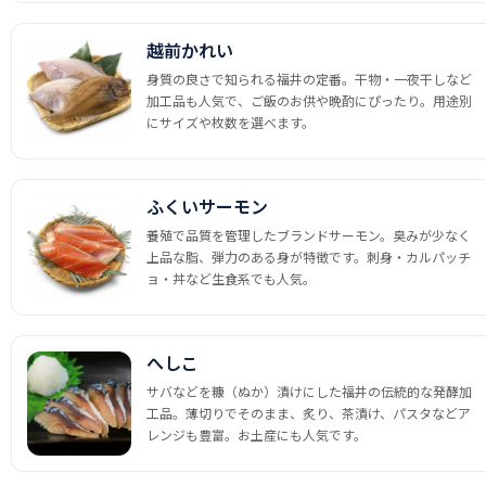
越前かれい
身質の良さで知られる福井の定番。干物・一夜干しなど
加工品も人気で、ご飯のお供や晩酌にぴったり。用途別
にサイズや枚数を選べます。
ふくいサーモン
養殖で品質を管理したブランドサーモン。臭みが少なく
上品な脂、弾力のある身が特徴です。刺身・カルパッチ
ョ・丼など生食系でも人気。
へしこ
サバなどを糠（ぬか）漬けにした福井の伝統的な発酵加
工品。薄切りでそのまま、炙り、茶漬け、パスタなどア
レンジも豊富。お土産にも人気です。