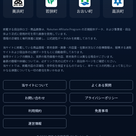
美浜町
若狭町
おおい町
高浜町
掲載する自治体ロゴ・商品画像は、Rakuten Affiliate Program の正規提供データ、および事業者・自治
体より正式に使用許可を得た画像を使用しています。
情報の正確性と権利保護に配慮し、公式配信データのみを掲載しております。
当サイトに掲載している商品情報・寄附金額・画像・内容量・在庫状況などの各種情報は、提携する通販
サイトおよび自治体の公開データをもとに自動取得しております。
取得タイミングの関係上、実際の販売価格や内容、寄附条件とは異なる場合がございます。
最新の情報や詳細については、必ずリンク先の公式サイト・自治体ページをご確認ください。
当サイトでは、掲載内容の正確性・完全性を保証するものではなく、本サービスの利用によって生じたい
かなる損害についても一切の責任を負いかねます。
当サイトについて
よくある質問
お問い合わせ
プライバシーポリシー
利用規約
免責事項
運営情報