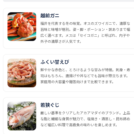
越前ガニ
福井を代表する冬の味覚。オスのズワイガニで、濃厚な
旨味と味噌が格別。姿・脚・ポーション・訳ありまで幅
広く選べます。メスは「セイコガニ」と呼ばれ、内子や
外子の濃厚さが人気です。
ふくい甘えび
鮮やかな赤色と、とろけるような甘みが特徴。刺身・寿
司はもちろん、唐揚げや丼などでも旨味が際立ちます。
家庭用の大容量や贈答向けまで比較できます。
若狭ぐじ
厳しい基準をクリアしたアカアマダイのブランド。上品
な脂と繊細な身質が魅力で、塩焼き・酒蒸し・昆布締め
など幅広い料理で高級魚の味わいを楽しめます。