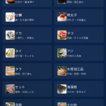
小分け・醤油漬け
瓶詰・加工品も
牡蠣
明太子
鍋・むき身が便利
切れ子・大容量も
イカ
タコ
一夜干し・刺身も
刺身・ボイルが定番
タイ
アジ
切り身・セットも
干物の人気者
タラ
水産加工品
鍋用・切り身も
干物・惣菜・珍味
セット
海藻類
贈答・お試しにも
わかめ・昆布など
貝類
その他