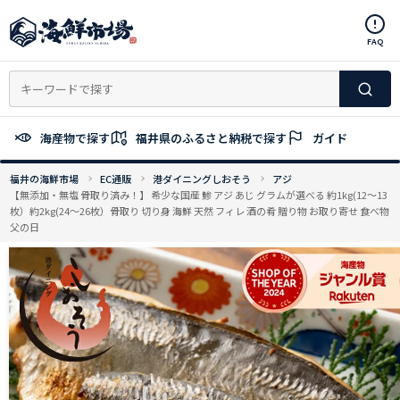
コ
ン
FAQ
テ
ン
ツ
へ
ス
海産物で探す
福井県のふるさと納税で探す
ガイド
キ
ッ
福井の海鮮市場
EC通販
港ダイニングしおそう
アジ
プ
【無添加・無塩 骨取り済み！】 希少な国産 鯵 アジ あじ グラムが選べる 約1kg(12〜13
枚）約2kg(24〜26枚）骨取り 切り身 海鮮 天然 フィレ 酒の肴 贈り物 お取り寄せ 食べ物
父の日