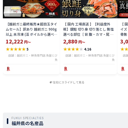
【越前ガニ最終販売★超目玉タイ
【 国内 工場直送 】【利益度外
【 
ムセール】訳あり 越前ガニ 900g
視】銀鮭 切り身 切り落とし 無塩
イズ 
以上 未冷凍 (活 ボイルから選べ
選べる部位［ 背 腹・カマ・尾 ］
骨無
る) 福井県産 国産 産地直送 脚折
600g〜2.4kg 骨取り・骨無し 骨
(真鱈
12,222
2,880
3,
円～
円～
れ 訳ありカニ 越前がに ズワイガ
あり 切り落とし 骨取り・骨無し
ライ
★
★
★
★
★
★
★
★
★
★
★
5
4.16
ニ 越前 かに 送料無料 etz-900w
切身 ses2301-12ka
tar2
店舗：越前ガニ・鮮魚専門店 魚屋とび
店舗：越前ガニ・鮮魚専門店 魚屋とび
店
魚
魚
左右にスライドして見る
FUKUI SPECIALTIES
福井県の名産品