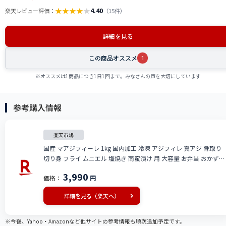
★
★
★
★
★
4.40
楽天レビュー評価：
（15件）
詳細を見る
この商品オススメ
1
※オススメは1商品につき1日1回まで。みなさんの声を大切にしています
参考購入情報
楽天市場
国産 マアジフィーレ 1kg 国内加工 冷凍 アジフィレ 真アジ 骨取り
切り身 フライ ムニエル 塩焼き 南蛮漬け 用 大容量 お弁当 おかず
業務用 家庭用 魚屋とび魚 maji2407
3,990
価格：
円
詳細を見る（楽天へ）
※今後、Yahoo・Amazonなど他サイトの参考情報も順次追加予定です。