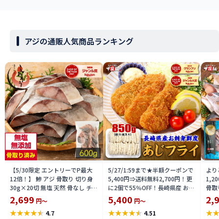
アジの通販人気商品ランキング
【5/30限定 エントリーでP最大
5/27/1:59まで★半額クーポンで
より
12倍！】 鯵 アジ 骨取り 切り身
5,400円⇒送料無料2,700円！更
1,
30g×20切 無塩 天然 骨なし チャ
に2個で55％OFF！長崎県産 お刺
骨取り
ック袋 バラ凍結 冷凍 2個購入
身鮮度アジフライ 850g 20枚前
切れ 
2,699
5,400
2,
円～
円～
500円 3個購入1,200円 OFF まと
後 あじ 鯵 あじフライ お弁当 冷
あじ
★
★
★
★
★
★
★
★
★
★
★
4.7
4.51
め買いクーポン付 塩なし 骨抜き
凍 食品 簡単 揚げるだけ 仕送り
身】