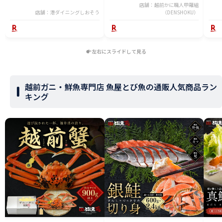
父の日
送料無料 時短 おかず 人気 定番
店舗：越前かに職人甲羅組
店舗：港ダイニングしおそう
ご飯【P半】
（DENSHOKU）
左右にスライドして見る
越前ガニ・鮮魚専門店 魚屋とび魚の通販人気商品ラン
キング