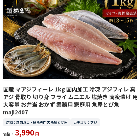
国産 マアジフィーレ 1kg 国内加工 冷凍 アジフィレ 真
アジ 骨取り 切り身 フライ ムニエル 塩焼き 南蛮漬け 
大容量 お弁当 おかず 業務用 家庭用 魚屋とび魚
maji2407
店舗：越前ガニ・鮮魚専門店 魚屋とび魚
カテゴリ：アジ
3,990
価格：
円