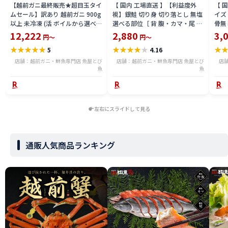
【越前ガニ最終販売★超目玉タイ
【 国内 工場直送 】【利益度外
【 
ムセール】訳あり 越前ガニ 900g
視】銀鮭 切り身 切り落とし 無塩
イズ 
以上 未冷凍 (活 ボイルから選べ
選べる部位［ 背 腹・カマ・尾 ］
骨無
る) 福井県産 国産 産地直送 脚折
600g〜2.4kg 骨取り・骨無し 骨
(真鱈
12,222
2,880
3,
円～
円～
れ 訳ありカニ 越前がに ズワイガ
あり 切り落とし 骨取り・骨無し
ライ
★
★
★
★
★
★
★
★
★
★
★
5
4.16
ニ 越前 かに 送料無料 etz-900w
切身 ses2301-12ka
tar2
店舗：越前ガニ・鮮魚専門店 魚屋とび
店舗：越前ガニ・鮮魚専門店 魚屋とび
店
魚
魚
左右にスライドして見る
通販人気商品ランキング