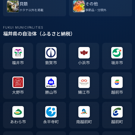
貝類
その他
ホタテ以外を掲載
季節品・分類外
FUKUI MUNICIPALITIES
福井県の自治体（ふるさと納税）
福井市
敦賀市
小浜市
坂井市
大野市
勝山市
鯖江市
越前市
あわら市
永平寺町
南越前町
越前町