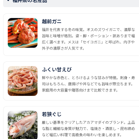
越前ガニ
福井を代表する冬の味覚。オスのズワイガニで、濃厚な
旨味と味噌が格別。姿・脚・ポーション・訳ありまで幅
広く選べます。メスは「セイコガニ」と呼ばれ、内子や
外子の濃厚さが人気です。
ふくい甘えび
鮮やかな赤色と、とろけるような甘みが特徴。刺身・寿
司はもちろん、唐揚げや丼などでも旨味が際立ちます。
家庭用の大容量や贈答向けまで比較できます。
若狭ぐじ
厳しい基準をクリアしたアカアマダイのブランド。上品
な脂と繊細な身質が魅力で、塩焼き・酒蒸し・昆布締め
など幅広い料理で高級魚の味わいを楽しめます。