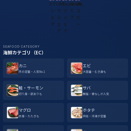
SEAFOOD CATEGORY
海鮮カテゴリ（EC）
カニ
エビ
冬の定番・人気No.1
大容量・むき身も
鮭・サーモン
サバ
切り身・訳ありも
無塩・骨なしが人気
マグロ
ホタテ
赤身・たたきも
貝柱・冷凍が定番