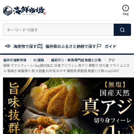
コ
ン
FAQ
テ
ン
ツ
へ
ス
海産物で探す
福井県のふるさと納税で探す
ガイド
キ
ッ
福井の海鮮市場
EC通販
越前ガニ・鮮魚専門店 魚屋とび魚
アジ
プ
国産 マアジフィーレ 1kg 国内加工 冷凍 アジフィレ 真アジ 骨取り 切り身 フライ ムニエ
ル 塩焼き 南蛮漬け 用 大容量 お弁当 おかず 業務用 家庭用 魚屋とび魚 maji2407