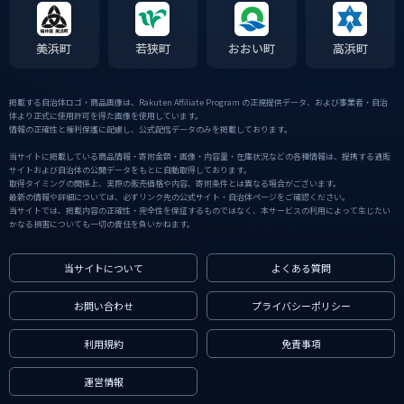
美浜町
若狭町
おおい町
高浜町
掲載する自治体ロゴ・商品画像は、Rakuten Affiliate Program の正規提供データ、および事業者・自治
体より正式に使用許可を得た画像を使用しています。
情報の正確性と権利保護に配慮し、公式配信データのみを掲載しております。
当サイトに掲載している商品情報・寄附金額・画像・内容量・在庫状況などの各種情報は、提携する通販
サイトおよび自治体の公開データをもとに自動取得しております。
取得タイミングの関係上、実際の販売価格や内容、寄附条件とは異なる場合がございます。
最新の情報や詳細については、必ずリンク先の公式サイト・自治体ページをご確認ください。
当サイトでは、掲載内容の正確性・完全性を保証するものではなく、本サービスの利用によって生じたい
かなる損害についても一切の責任を負いかねます。
当サイトについて
よくある質問
お問い合わせ
プライバシーポリシー
利用規約
免責事項
運営情報