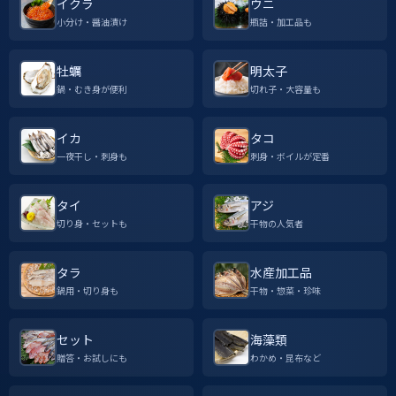
イクラ
ウニ
小分け・醤油漬け
瓶詰・加工品も
牡蠣
明太子
鍋・むき身が便利
切れ子・大容量も
イカ
タコ
一夜干し・刺身も
刺身・ボイルが定番
タイ
アジ
切り身・セットも
干物の人気者
タラ
水産加工品
鍋用・切り身も
干物・惣菜・珍味
セット
海藻類
贈答・お試しにも
わかめ・昆布など