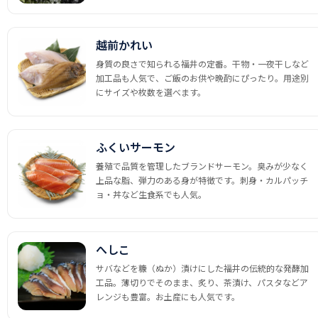
越前かれい
身質の良さで知られる福井の定番。干物・一夜干しなど
加工品も人気で、ご飯のお供や晩酌にぴったり。用途別
にサイズや枚数を選べます。
ふくいサーモン
養殖で品質を管理したブランドサーモン。臭みが少なく
上品な脂、弾力のある身が特徴です。刺身・カルパッチ
ョ・丼など生食系でも人気。
へしこ
サバなどを糠（ぬか）漬けにした福井の伝統的な発酵加
工品。薄切りでそのまま、炙り、茶漬け、パスタなどア
レンジも豊富。お土産にも人気です。