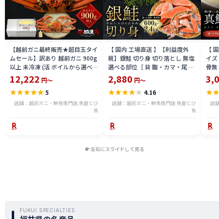
【越前ガニ最終販売★超目玉タイ
【 国内 工場直送 】【利益度外
【 
ムセール】訳あり 越前ガニ 900g
視】銀鮭 切り身 切り落とし 無塩
イズ 
以上 未冷凍 (活 ボイルから選べ
選べる部位［ 背 腹・カマ・尾 ］
骨無
る) 福井県産 国産 産地直送 脚折
600g〜2.4kg 骨取り・骨無し 骨
(真鱈
12,222
2,880
3,
円～
円～
れ 訳ありカニ 越前がに ズワイガ
あり 切り落とし 骨取り・骨無し
ライ
★
★
★
★
★
★
★
★
★
★
★
5
4.16
ニ 越前 かに 送料無料 etz-900w
切身 ses2301-12ka
tar2
店舗：越前ガニ・鮮魚専門店 魚屋とび
店舗：越前ガニ・鮮魚専門店 魚屋とび
店
魚
魚
左右にスライドして見る
FUKUI SPECIALTIES
福井県の名産品