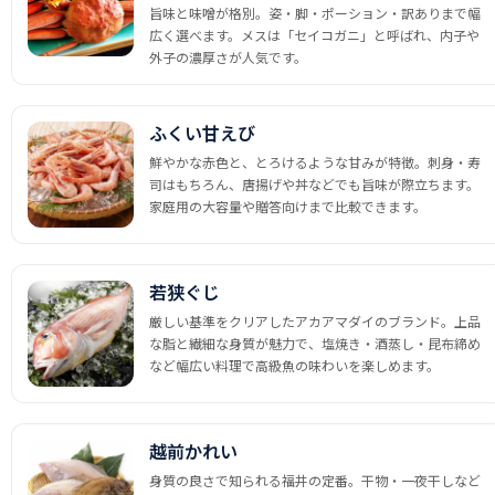
旨味と味噌が格別。姿・脚・ポーション・訳ありまで幅
広く選べます。メスは「セイコガニ」と呼ばれ、内子や
外子の濃厚さが人気です。
ふくい甘えび
鮮やかな赤色と、とろけるような甘みが特徴。刺身・寿
司はもちろん、唐揚げや丼などでも旨味が際立ちます。
家庭用の大容量や贈答向けまで比較できます。
若狭ぐじ
厳しい基準をクリアしたアカアマダイのブランド。上品
な脂と繊細な身質が魅力で、塩焼き・酒蒸し・昆布締め
など幅広い料理で高級魚の味わいを楽しめます。
越前かれい
身質の良さで知られる福井の定番。干物・一夜干しなど