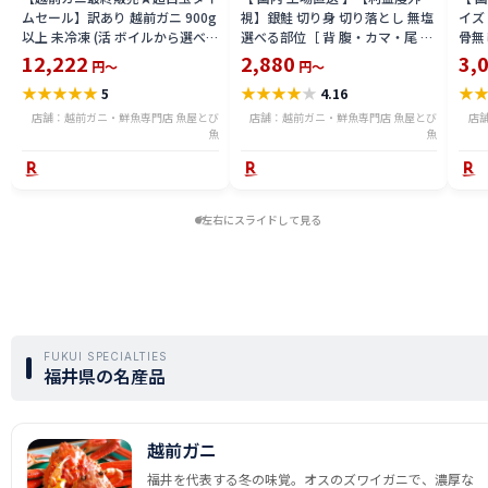
ムセール】訳あり 越前ガニ 900g
視】銀鮭 切り身 切り落とし 無塩
イズ 
以上 未冷凍 (活 ボイルから選べ
選べる部位［ 背 腹・カマ・尾 ］
骨無
る) 福井県産 国産 産地直送 脚折
600g〜2.4kg 骨取り・骨無し 骨
(真鱈
12,222
2,880
3,
円～
円～
れ 訳ありカニ 越前がに ズワイガ
あり 切り落とし 骨取り・骨無し
ライ
★
★
★
★
★
★
★
★
★
★
★
5
4.16
ニ 越前 かに 送料無料 etz-900w
切身 ses2301-12ka
tar2
店舗：越前ガニ・鮮魚専門店 魚屋とび
店舗：越前ガニ・鮮魚専門店 魚屋とび
店
魚
魚
左右にスライドして見る
FUKUI SPECIALTIES
福井県の名産品
越前ガニ
福井を代表する冬の味覚。オスのズワイガニで、濃厚な