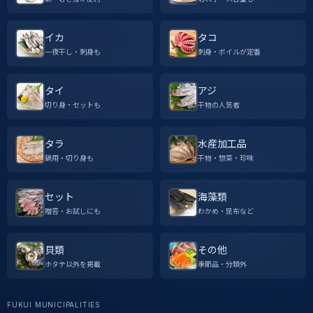
イカ
タコ
一夜干し・刺身も
刺身・ボイルが定番
タイ
アジ
切り身・セットも
干物の人気者
タラ
水産加工品
鍋用・切り身も
干物・惣菜・珍味
セット
海藻類
贈答・お試しにも
わかめ・昆布など
貝類
その他
ホタテ以外を掲載
季節品・分類外
FUKUI MUNICIPALITIES