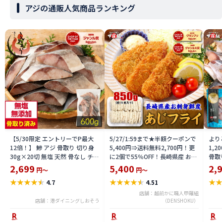
アジの通販人気商品ランキング
【5/30限定 エントリーでP最大
5/27/1:59まで★半額クーポンで
より
12倍！】 鯵 アジ 骨取り 切り身
5,400円⇒送料無料2,700円！更
1,
30g×20切 無塩 天然 骨なし チャ
に2個で55％OFF！長崎県産 お刺
骨取り
ック袋 バラ凍結 冷凍 2個購入
身鮮度アジフライ 850g 20枚前
切れ 
2,699
5,400
2,
円～
円～
500円 3個購入1,200円 OFF まと
後 あじ 鯵 あじフライ お弁当 冷
あじ
★
★
★
★
★
★
★
★
★
★
★
4.7
4.51
め買いクーポン付 塩なし 骨抜き
凍 食品 簡単 揚げるだけ 仕送り
身】
父の日
送料無料 時短 おかず 人気 定番
店舗：越前かに職人甲羅組
店舗：港ダイニングしおそう
ご飯【P半】
（DENSHOKU）