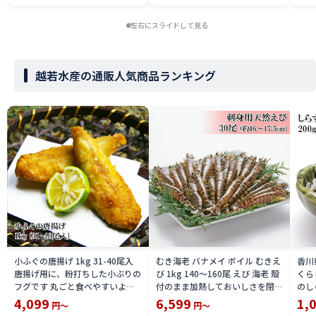
左右にスライドして見る
越若水産の通販人気商品ランキング
小ふぐの唐揚げ 1kg 31-40尾入
むき海老 バナメイ ボイル むきえ
香川
唐揚げ用に、粉打ちした小ぶりの
び 1kg 140〜160尾 えび 海老 殻
くら
フグです 丸ごと食べやすいよう
付のまま加熱しておいしさを閉じ
のし
仕立てた商品 冷凍
込めてから剥き加工をした ボイ
4,099
6,599
1,
円～
円～
ル むきえび えび本来の旨みと歯