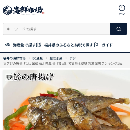
コ
ン
FAQ
テ
ン
ツ
へ
ス
海産物で探す
福井県のふるさと納税で探す
ガイド
キ
ッ
福井の海鮮市場
EC通販
越若水産
アジ
プ
豆アジの唐揚げ 1kg 国産 石川県産 揚げるだけで簡単本格味 冷凍 楽天ランキング1位