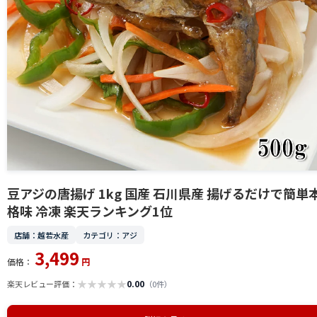
豆アジの唐揚げ 1kg 国産 石川県産 揚げるだけで簡単
格味 冷凍 楽天ランキング1位
店舗：越若水産
カテゴリ：アジ
3,499
価格：
円
★
★
★
★
★
0.00
楽天レビュー評価：
（0件）