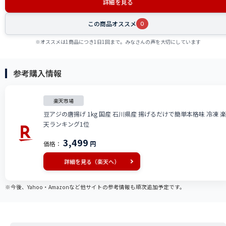
詳細を見る
この商品オススメ
0
※オススメは1商品につき1日1回まで。みなさんの声を大切にしています
参考購入情報
楽天市場
豆アジの唐揚げ 1kg 国産 石川県産 揚げるだけで簡単本格味 冷凍 楽
天ランキング1位
3,499
価格：
円
詳細を見る（楽天へ）
※今後、Yahoo・Amazonなど他サイトの参考情報も順次追加予定です。