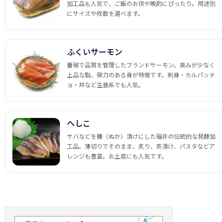
加工品も人気で、ご飯のお供や晩酌にぴったり。用途別
にサイズや枚数を選べます。
ふくいサーモン
養殖で品質を管理したブランドサーモン。臭みが少なく
上品な脂、弾力のある身が特徴です。刺身・カルパッチ
ョ・丼など生食系でも人気。
へしこ
サバなどを糠（ぬか）漬けにした福井の伝統的な発酵加
工品。薄切りでそのまま、炙り、茶漬け、パスタなどア
レンジも豊富。お土産にも人気です。