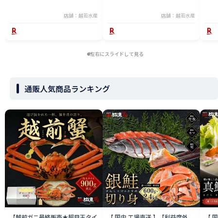
ざわりを楽しめる無保水タイプ
冷凍
店舗：越若水産
店舗：越若水産
左右にスライドして見る
通販人気商品ランキング
【越前ガニ最終販売★超目玉タイ
【 国内 工場直送 】【利益度外
【 