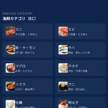
SEAFOOD CATEGORY
海鮮カテゴリ（EC）
カニ
エビ
冬の定番・人気No.1
大容量・むき身も
鮭・サーモン
サバ
切り身・訳ありも
無塩・骨なしが人気
マグロ
ホタテ
赤身・たたきも
貝柱・冷凍が定番
イクラ
ウニ
小分け・醤油漬け
瓶詰・加工品も
牡蠣
明太子
鍋・むき身が便利
切れ子・大容量も