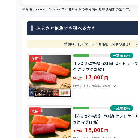
※今後、Yahoo・Amazonなど他サイトの参考情報も順次追加予定です。
ふるさと納税でも選べるかも
一致度は、同カテゴリ・商品名（文字の近さ）・内
一致度43%
候補
【ふるさと納税】お刺身 セット サーモン 1
ケ さけ マグロ 鮪 】
17,000
円
寄付額
同カテゴリ / 内容量/規格が一致
一致度43%
候補
【ふるさと納税】 お刺身 セット サーモン 1
さけ マグロ 鮪】
15,000
円
寄付額