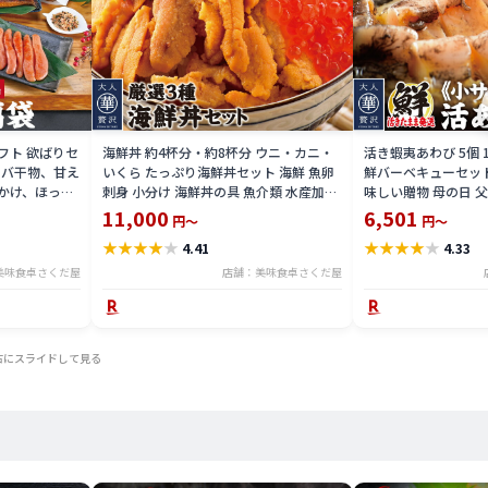
ギフト 欲ばりセ
海鮮丼 約4杯分・約8杯分 ウニ・カニ・
活き蝦夷あわび 5個 
サバ干物、甘え
いくら たっぷり海鮮丼セット 海鮮 魚卵
鮮バーベキューセット
かけ、ほっけ
刺身 小分け 海鮮丼の具 魚介類 水産加工
味しい贈物 母の日 
みタコ、うな
品【冷凍便】美味しい贈物 母の日 父の
11,000
6,501
円～
円～
凍便】 美味し
日 ギフト
★
★
★
★
★
★
★
★
★
★
4.41
4.33
美味食卓さくだ屋
店舗：美味食卓さくだ屋
右にスライドして見る