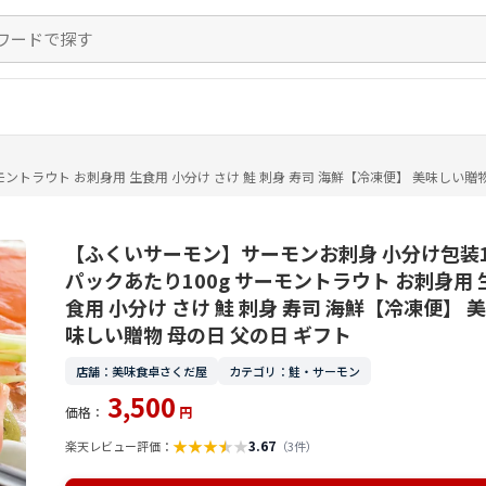
トラウト お刺身用 生食用 小分け さけ 鮭 刺身 寿司 海鮮【冷凍便】 美味しい贈物
【ふくいサーモン】サーモンお刺身 小分け包装
パックあたり100g サーモントラウト お刺身用 
食用 小分け さけ 鮭 刺身 寿司 海鮮【冷凍便】 美
味しい贈物 母の日 父の日 ギフト
店舗：美味食卓さくだ屋
カテゴリ：鮭・サーモン
3,500
価格：
円
★
★
★
★
★
3.67
楽天レビュー評価：
（3件）