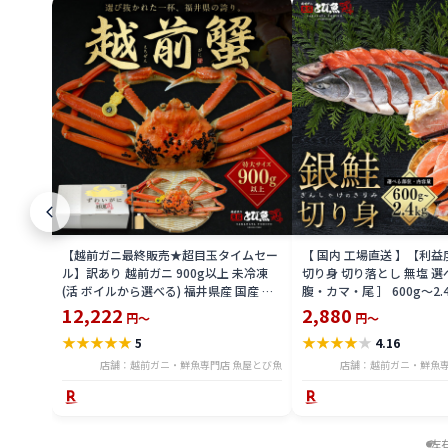
【越前ガニ最終販売★超目玉タイムセー
【 国内 工場直送 】【利
ル】訳あり 越前ガニ 900g以上 未冷凍
切り身 切り落とし 無塩 選
(活 ボイルから選べる) 福井県産 国産 産
腹・カマ・尾 ］ 600g〜2.
地直送 脚折れ 訳ありカニ 越前がに ズワ
骨無し 骨あり 切り落とし
12,222
2,880
円～
円～
イガニ 越前 かに 送料無料 etz-900w
し 切身 ses2301-12ka
★
★
★
★
★
★
★
★
★
★
5
4.16
店舗：越前ガニ・鮮魚専門店 魚屋とび魚
店舗：越前ガニ・鮮魚専
左