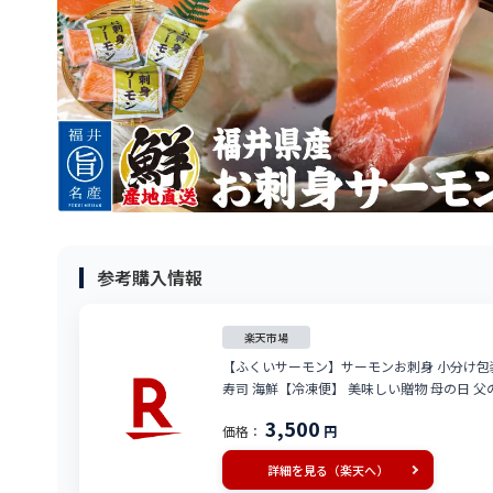
参考購入情報
楽天市場
【ふくいサーモン】サーモンお刺身 小分け包装1
寿司 海鮮【冷凍便】 美味しい贈物 母の日 父
3,500
価格：
円
詳細を見る（楽天へ）