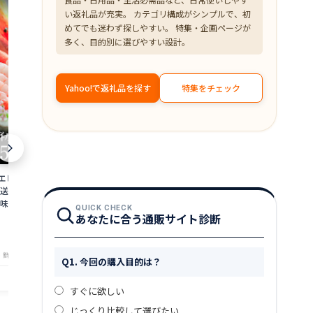
い返礼品が充実。 カテゴリ構成がシンプルで、初
めてでも迷わず探しやすい。 特集・企画ページが
多く、目的別に選びやすい設計。
Yahoo!で返礼品を探す
特集をチェック
 500g 約50尾
【超目玉】ズワイガニ むき身 爪下 1kg
≪家計応援価格
直送 大容量 業務用
(解凍後800g) 蟹 かに 冷凍 訳あり 送料無
花こえび 国産 
味しい あまえび ア
料 zkani2410
アミエビ オキ
QUICK CHECK
 バーベキュー 船上
焼き チャーハ
あなたに合う通販サイト診断
6,999
1,390
円～
円～
is
まみ 送料無料 am
★
★
★
★
★
★
★
★
★
★
4.33
4
・鮮魚専門店 魚屋とび魚
店舗：越前ガニ・鮮魚専門店 魚屋とび魚
店舗：越
Q1. 今回の購入目的は？
すぐに欲しい
じっくり比較して選びたい