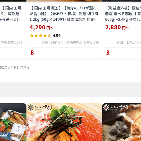
【 国内 工場
【 国内 工場直送 】【魚介のプロが選ん
【利益度外視】銀鮭 
あり】塩銀鮭
だ旨い鮭】【骨あり・有塩】銀鮭 切り身
無塩 選べる部位［ 背
から選べる) 鮭
1.2kg (50g×24切れ) 鮭の塩焼き 鮭おに
600g〜2.4kg 骨
 チリ産 送料
ぎり お弁当やお酒のおつまみにも シャ
骨取り 切身 大容量 
4,290
2,880
円～
円～
ケ 厳選素材 送料無料 ses2305-12ka
鮭 カマ・背 腹 ハラ
★
★
★
★
★
4.59
凍 鮭の塩焼き 弁当 ギフ
12ka
門店 魚屋とび魚
店舗：越前ガニ・鮮魚専門店 魚屋とび魚
店舗：越前ガニ
右にスライドして見る