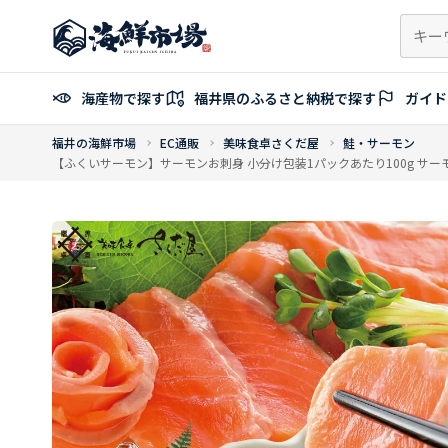
コ
ン
テ
ン
海産物で探す
福井県のふるさと納税で探す
ガイド
ツ
へ
福井の海鮮市場
EC通販
美味食卓さくだ屋
鮭・サーモン
ス
【ふくいサーモン】サーモンお刺身 小分け包装1パックあたり100g サーモン
キ
ッ
プ