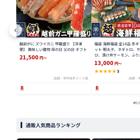
越前がに ズワイガニ 甲羅盛り 【冷凍
福袋 海鮮福袋 全10品 冬
便】 美味しい贈物 母の日 父の日 ギフト
ット 明太子、ネギトロ、
び、漬け丼サーモン、ふり
21,500
円～
干物、焼き鯖寿司、おつま
13,000
円～
ぎ蒲焼き お取り寄せ 【冷
★
★
★
★
★
5
い贈物
店舗：美味食卓さくだ屋
店舗：
左
通販人気商品ランキング