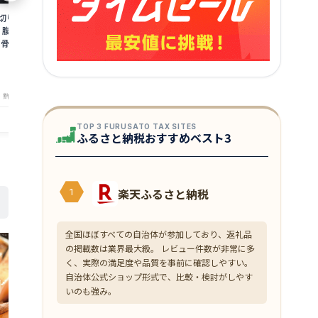
切り身 切り落とし
【5/30限定 エントリーでP最大12倍！】
【メガ盛 銀鮭切
 腹・カマ・尾 ］
【無添加・無塩】プレミアム 骨取り 鮭
厚切り 訳あり
なし 骨あり 切り落とし
サケ 切り身 大サイズ (80g×10切) 2個購
調理も楽々♪個
鮮魚店厳選 しゃけ 銀
入500円 3個購入1,200円 OFF まとめ買
さけ サケ 鮭 
3,499
6,960
円～
円～
ミ・尾 塩なし 個別冷
いクーポン付 天然 骨なし チャック袋 バ
ント ご馳走グ
★
★
★
★
★
★
★
★
★
★
4.2
4
ト ses2301-
ラ凍結 冷凍 グルメ ギフト プレゼント 父
供
の日
・鮮魚専門店 魚屋とび魚
店舗：港ダイニングしおそう
TOP 3 FURUSATO TAX SITES
ふるさと納税おすすめベスト3
楽天ふるさと納税
1
全国ほぼすべての自治体が参加しており、返礼品
の掲載数は業界最大級。 レビュー件数が非常に多
く、実際の満足度や品質を事前に確認しやすい。
自治体公式ショップ形式で、比較・検討がしやす
いのも強み。