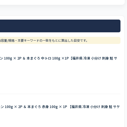
容量/規格・主要キーワードの一致をもとに算出した目安です。
00g × 2P ＆ 本まぐろ 中トロ 100g ×1P【福井県 冷凍 小分け 刺身 鮭 サ
00g × 2P ＆ 本まぐろ 赤身 100g × 1P 【福井県 冷凍 小分け 刺身 鮭 サケ