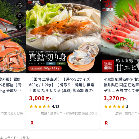
益度外視】銀鮭
【 国内 工場直送 】【選べる2サイズ
≪家計応援価格≫ 甘エビ
べる部位［ 背
600g / 1.2kg】【 骨取り・骨無し 無塩
福井県産 国産 産地
4kg 骨取り・
】国産 たら 切り身 (真鱈) 無添加 真ダラ
子無し 天然 甘くて美
 骨取り・骨無
骨抜き 鍋 フライ ホイル焼き 送料無料
マエビ お刺身 お寿司
3,000
3,270
円～
円～
tar2306-12ka
凍結 送料無料 amaeb
★
★
★
★
★
★
★
★
★
★
4.73
5
門店 魚屋とび魚
店舗：越前ガニ・鮮魚専門店 魚屋とび魚
店舗：越前ガニ
右にスライドして見る