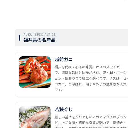
FUKUI SPECIALTIES
福井県の名産品
越前ガニ
福井を代表する冬の味覚。オスのズワイガニ
で、濃厚な旨味と味噌が格別。姿・脚・ポーシ
ョン・訳ありまで幅広く選べます。メスは「セ
コガニ」と呼ばれ、内子や外子の濃厚さが人気
です。
若狭ぐじ
厳しい基準をクリアしたアカアマダイのブラン
ド。上品な脂と繊細な身質が魅力で、塩焼き・