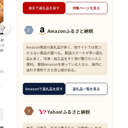
楽天で返礼品を探す
特集ページを見る
Amazonふるさと納税
2
10個 ミニサイズ 海
訳あり 海鮮 干物セット 1kg 詰め合わせ
がらえび 500
 BBQ【冷蔵便】美
おまかせ 製造元直売 アウトレット干物
凍便】美味しい
Amazon限定の返礼品が多く、他サイトでは見つ
父の日 ギフト
乾燥【冷凍便】 美味しい贈物 母の日 父
ト
からない商品が選べる。 配送スピードが早い返礼
の日 ギフト
3,500
6,000
円～
円～
品も多く、冷凍・加工品をすぐ受け取りたい人に
便利。 普段Amazonを使っている人なら、操作に
★
★
★
★
★
★
★
★
★
★
4.18
4
迷わず寄附できる安心感がある。
店舗：美味食卓さくだ屋
店舗：美味食卓さくだ屋
Amazonで返礼品を探す
返礼品一覧を見る
Yahoo!ふるさと納税
3
食品・日用品・生活必需品など、日常使いしやす