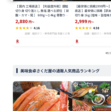
【 国内 工場直送 】【利益度外視】銀鮭
【最安値に挑戦2999円〜】
切り身 切り落とし 無塩 選べる部位［ 背
直送 】最安値に挑戦【訳
腹・カマ・尾 ］ 600g〜2.4kg 骨取り・
切り身 1kg (塩味・旨塩味
骨無し 骨あり 切り落とし 骨取り・骨無
の塩焼き 鮭おにぎり シャケ
2,880
2,999
円～
円～
し 切身 ses2301-12ka
無料 gsw2404
★
★
★
★
★
★
★
★
★
★
4.16
4.58
店舗：越前ガニ・鮮魚専門店 魚屋とび魚
店舗：越前ガニ・鮮魚専
左
美味食卓さくだ屋の通販人気商品ランキング