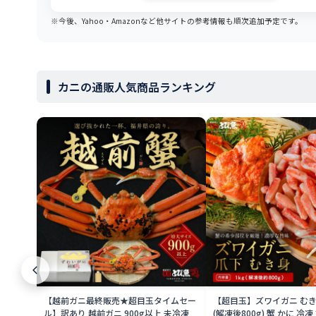
※今後、Yahoo・Amazonなど他サイトの参考情報も順次追加予定です。
カニの通販人気商品ランキング
【越前ガニ最終販売★超目玉タイムセー
【超目玉】ズワイガニ むき身
ル】訳あり 越前ガニ 900g以上 未冷凍
(解凍後800g) 蟹 かに 冷