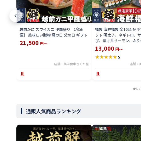
越前がに ズワイガニ 甲羅盛り 【冷凍
福袋 海鮮福袋 全10品 冬
便】 美味しい贈物 母の日 父の日 ギフト
ット 明太子、ネギトロ、
び、漬け丼サーモン、ふり
21,500
円～
干物、焼き鯖寿司、おつま
13,000
円～
ぎ蒲焼き お取り寄せ 【冷
★
★
★
★
★
5
い贈物
店舗：美味食卓さくだ屋
店舗：
左
通販人気商品ランキング