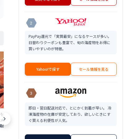
2
PayPay還元で「実質最安」になるケースが多い。
日替わりクーポンも豊富で、旬の海産物をお得に
買いやすいのが特徴。
Yahoo!で探す
セール情報を見る
3
即日・翌日配送対応で、とにかく到着が早い。 冷
かに ポーション
凍海産物の在庫が安定しており、欲しいときにす
セイコ 蟹Mサイズ2
ぶ ずわいずわ
メス ガニ が せいこ
ぐ買える利便性が人気。
ぶ ズワイ 足
箱蟹 こっぺがに せ
5kg 剥き身 
92,000
ニ コウバコガニめが
そのままのせるだけ！紅ズワイガニの剥
円
ぶ ずわい蟹 し
に 香箱ガニ 外子 内
き身と味噌がたっぷり♪越前のカニ丼