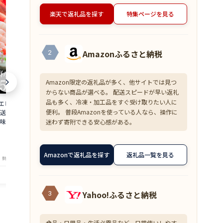
楽天で返礼品を探す
特集ページを見る
Amazonふるさと納税
2
Amazon限定の返礼品が多く、他サイトでは見つ
からない商品が選べる。 配送スピードが早い返礼
品も多く、冷凍・加工品をすぐ受け取りたい人に
 500g 約50尾
【超目玉】ズワイガニ むき身 爪下 1kg
≪家計応援価格
便利。 普段Amazonを使っている人なら、操作に
直送 大容量 業務用
(解凍後800g) 蟹 かに 冷凍 訳あり 送料無
花こえび 国産 
味しい あまえび ア
料 zkani2410
アミエビ オキ
迷わず寄附できる安心感がある。
 バーベキュー 船上
焼き チャーハ
6,999
1,390
円～
円～
is
まみ 送料無料 am
★
★
★
★
★
★
★
★
★
★
4.33
4
Amazonで返礼品を探す
返礼品一覧を見る
・鮮魚専門店 魚屋とび魚
店舗：越前ガニ・鮮魚専門店 魚屋とび魚
店舗：越
Yahoo!ふるさと納税
3
食品・日用品・生活必需品など、日常使いしやす