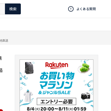
検索
よくある質問
産地直送
無
茹