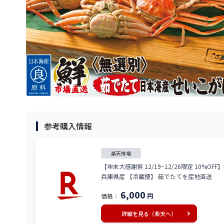
参考購入情報
楽天市場
【年末大感謝祭 12/19~12/26限定 10%O
兵庫県産 【冷蔵便】 茹でたてを産地直送
6,000
価格：
円
詳細を見る（楽天へ）