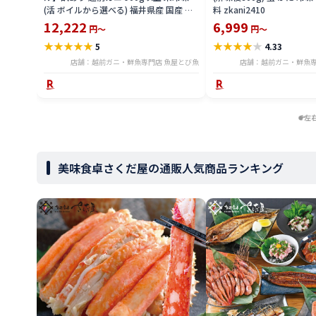
(活 ボイルから選べる) 福井県産 国産 産
料 zkani2410
地直送 脚折れ 訳ありカニ 越前がに ズワ
12,222
6,999
円～
円～
イガニ 越前 かに 送料無料 etz-900w
★
★
★
★
★
★
★
★
★
★
5
4.33
店舗：越前ガニ・鮮魚専門店 魚屋とび魚
店舗：越前ガニ・鮮魚専
左
美味食卓さくだ屋の通販人気商品ランキング