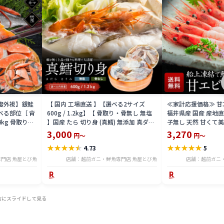
益度外視】銀鮭
【 国内 工場直送 】【選べる2サイズ
≪家計応援価格≫ 甘エビ
べる部位［ 背
600g / 1.2kg】【 骨取り・骨無し 無塩
福井県産 国産 産地
4kg 骨取り・
】国産 たら 切り身 (真鱈) 無添加 真ダラ
子無し 天然 甘くて美
 骨取り・骨無
骨抜き 鍋 フライ ホイル焼き 送料無料
マエビ お刺身 お寿司
3,000
3,270
円～
円～
tar2306-12ka
凍結 送料無料 amaeb
★
★
★
★
★
★
★
★
★
★
4.73
5
門店 魚屋とび魚
店舗：越前ガニ・鮮魚専門店 魚屋とび魚
店舗：越前ガニ
右にスライドして見る