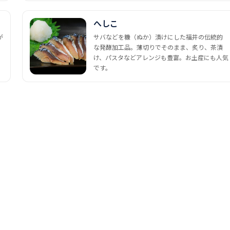
へしこ
が
サバなどを糠（ぬか）漬けにした福井の伝統的
な発酵加工品。薄切りでそのまま、炙り、茶漬
け、パスタなどアレンジも豊富。お土産にも人気
です。