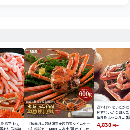
送料無料 せいこがに 
杯ずわいがに 雌ガニ 
蟹呼称はセコガニ 香
こがに 親がに メガ
4,830
 爪下 1kg
【越前ガニ最終販売★超目玉タイムセー
円～
に せこ蟹 こうばこが
凍 訳あり 送料無
ル】越前ガニ 600g 未冷凍 (活 ボイルか