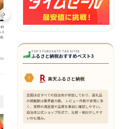
10個 ミニサイズ 海
訳あり 海鮮 干物セット 1kg 詰め合わせ
がらえび 500
 BBQ【冷蔵便】美
おまかせ 製造元直売 アウトレット干物
凍便】美味しい
父の日 ギフト
乾燥【冷凍便】 美味しい贈物 母の日 父
ト
の日 ギフト
3,500
6,000
円～
円～
★
★
★
★
★
★
★
★
★
★
4.18
4
TOP 3 FURUSATO TAX SITES
ふるさと納税おすすめベスト3
店舗：美味食卓さくだ屋
店舗：美味食卓さくだ屋
楽天ふるさと納税
1
全国ほぼすべての自治体が参加しており、返礼品
の掲載数は業界最大級。 レビュー件数が非常に多
く、実際の満足度や品質を事前に確認しやすい。
自治体公式ショップ形式で、比較・検討がしやす
いのも強み。