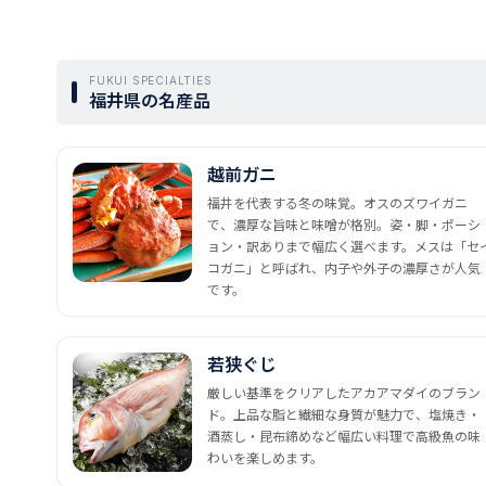
FUKUI SPECIALTIES
福井県の名産品
越前ガニ
福井を代表する冬の味覚。オスのズワイガニ
で、濃厚な旨味と味噌が格別。姿・脚・ポーシ
ョン・訳ありまで幅広く選べます。メスは「セ
コガニ」と呼ばれ、内子や外子の濃厚さが人気
です。
若狭ぐじ
厳しい基準をクリアしたアカアマダイのブラン
ド。上品な脂と繊細な身質が魅力で、塩焼き・
酒蒸し・昆布締めなど幅広い料理で高級魚の味
わいを楽しめます。