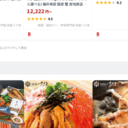
★
★
★
★
★
4.2
子限定 楽天 通販 価
ら選べる) 福井県産 国産 蟹 産地直送 ズ
ワイガニ 越前がに 越前 かに カニ 脚 肩
12,222
円～
爪 鍋 送料無料etizengani600
★
★
★
★
★
4.5
門店 魚屋とび魚
店舗：越前ガニ・鮮魚専門店 魚屋とび魚
右にスライドして見る