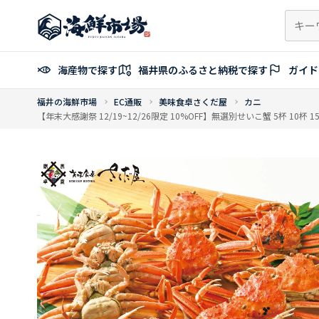
コ
ン
テ
ン
海産物で探す
福井県のふるさと納税で探す
ガイド
ツ
へ
福井の海鮮市場
EC通販
美味食卓さくだ屋
カニ
ス
【年末大感謝祭 12/19~12/26限定 10%OFF】無選別せいこ蟹 5杯 1
キ
ッ
プ