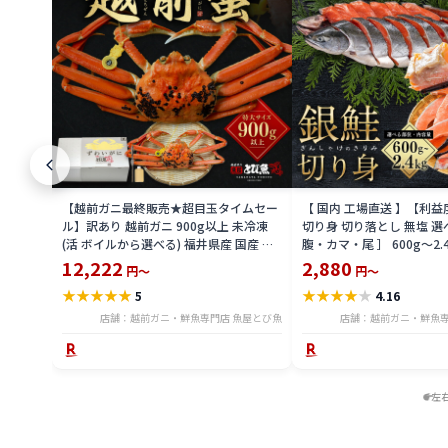
【越前ガニ最終販売★超目玉タイムセー
【 国内 工場直送 】【利
ル】訳あり 越前ガニ 900g以上 未冷凍
切り身 切り落とし 無塩 選
(活 ボイルから選べる) 福井県産 国産 産
腹・カマ・尾 ］ 600g〜2.
地直送 脚折れ 訳ありカニ 越前がに ズワ
骨無し 骨あり 切り落とし
12,222
2,880
円～
円～
イガニ 越前 かに 送料無料 etz-900w
し 切身 ses2301-12ka
★
★
★
★
★
★
★
★
★
★
5
4.16
店舗：越前ガニ・鮮魚専門店 魚屋とび魚
店舗：越前ガニ・鮮魚専
左