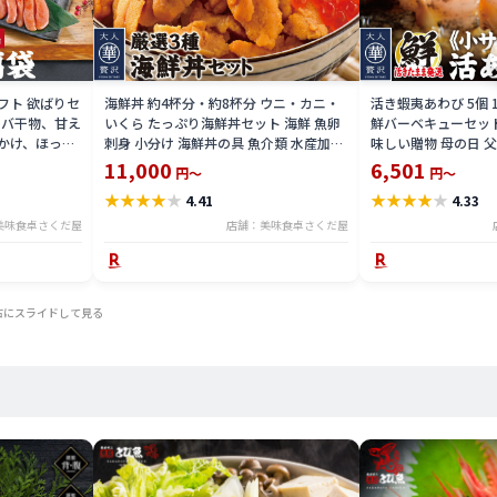
ギフト 欲ばりセ
海鮮丼 約4杯分・約8杯分 ウニ・カニ・
活き蝦夷あわび 5個 
サバ干物、甘え
いくら たっぷり海鮮丼セット 海鮮 魚卵
鮮バーベキューセット
かけ、ほっけ
刺身 小分け 海鮮丼の具 魚介類 水産加工
味しい贈物 母の日 
みタコ、うな
品【冷凍便】美味しい贈物 母の日 父の
11,000
6,501
円～
円～
凍便】 美味し
日 ギフト
★
★
★
★
★
★
★
★
★
★
4.41
4.33
美味食卓さくだ屋
店舗：美味食卓さくだ屋
右にスライドして見る