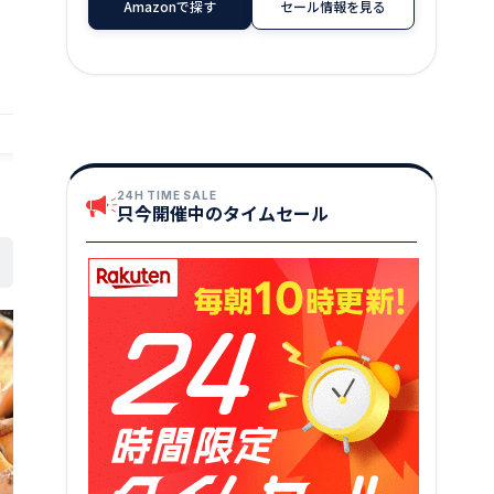
Amazonで探す
セール情報を見る
定 楽天 通販 
格 特価 販売 お土産
2,160
円～
★
★
★
★
★
3
店舗：越前名産工房
店舗：越前そばの里
24H TIME SALE
只今開催中のタイムセール