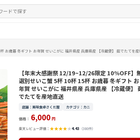
0杯 15杯 お歳暮 冬ギフト お年賀 せいこがに 福井県産 兵庫県産 【冷蔵便】 茹でたてを
【年末大感謝祭 12/19~12/26限定 10%OFF】
選別せいこ蟹 5杯 10杯 15杯 お歳暮 冬ギフト お
年賀 せいこがに 福井県産 兵庫県産 【冷蔵便】 
でたてを産地直送
店舗：美味食卓さくだ屋
カテゴリ：カニ
6,000
価格：
円
★
★
★
★
★
4.43
楽天レビュー評価：
（380件）