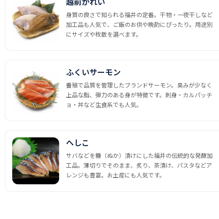
越前かれい
身質の良さで知られる福井の定番。干物・一夜干しなど
加工品も人気で、ご飯のお供や晩酌にぴったり。用途別
にサイズや枚数を選べます。
ふくいサーモン
養殖で品質を管理したブランドサーモン。臭みが少なく
上品な脂、弾力のある身が特徴です。刺身・カルパッチ
ョ・丼など生食系でも人気。
へしこ
サバなどを糠（ぬか）漬けにした福井の伝統的な発酵加
工品。薄切りでそのまま、炙り、茶漬け、パスタなどア
レンジも豊富。お土産にも人気です。