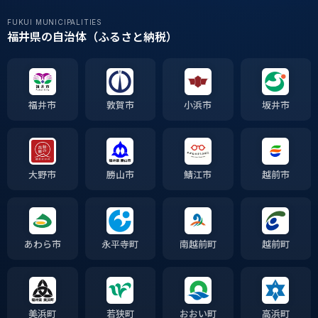
FUKUI MUNICIPALITIES
福井県の自治体（ふるさと納税）
福井市
敦賀市
小浜市
坂井市
大野市
勝山市
鯖江市
越前市
あわら市
永平寺町
南越前町
越前町
美浜町
若狭町
おおい町
高浜町