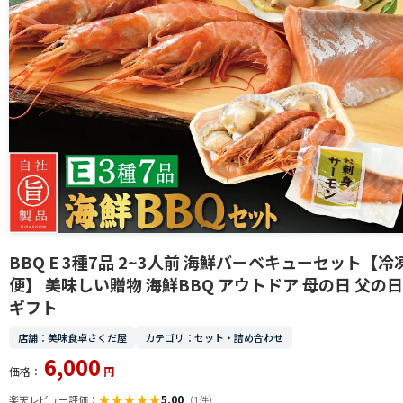
BBQ E 3種7品 2~3人前 海鮮バーベキューセット【冷
便】 美味しい贈物 海鮮BBQ アウトドア 母の日 父の日
ギフト
店舗：美味食卓さくだ屋
カテゴリ：セット・詰め合わせ
6,000
価格：
円
★
★
★
★
★
5.00
楽天レビュー評価：
（1件）