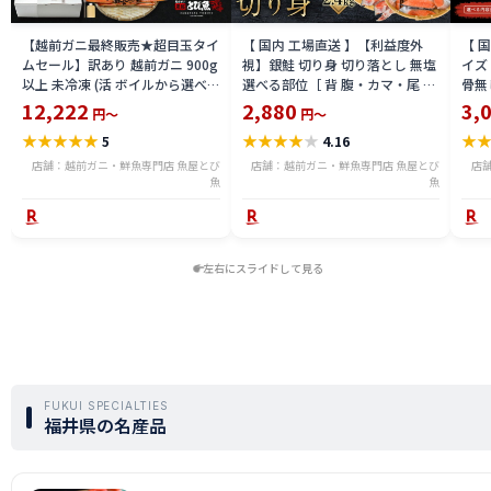
【越前ガニ最終販売★超目玉タイ
【 国内 工場直送 】【利益度外
【 
ムセール】訳あり 越前ガニ 900g
視】銀鮭 切り身 切り落とし 無塩
イズ 
以上 未冷凍 (活 ボイルから選べ
選べる部位［ 背 腹・カマ・尾 ］
骨無
る) 福井県産 国産 産地直送 脚折
600g〜2.4kg 骨取り・骨無し 骨
(真鱈
12,222
2,880
3,
円～
円～
れ 訳ありカニ 越前がに ズワイガ
あり 切り落とし 骨取り・骨無し
ライ
★
★
★
★
★
★
★
★
★
★
★
5
4.16
ニ 越前 かに 送料無料 etz-900w
切身 ses2301-12ka
tar2
店舗：越前ガニ・鮮魚専門店 魚屋とび
店舗：越前ガニ・鮮魚専門店 魚屋とび
店
魚
魚
左右にスライドして見る
FUKUI SPECIALTIES
福井県の名産品