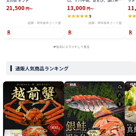
父の日 ギフト
ロ、サバ干物、甘えび、漬け丼サ
ット
ーモン、ふりかけ、ほっけ干物、
丼の
21,500
13,000
11
円～
円～
焼き鯖寿司、おつまみタコ、うな
便】
★
★
★
★
★
★
5
ぎ蒲焼き お取り寄せ 【冷凍便】
ギフ
美味しい贈物
店舗：美味食卓さくだ屋
店舗：美味食卓さくだ屋
左右にスライドして見る
通販人気商品ランキング