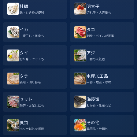
牡蠣
明太子
鍋・むき身が便利
切れ子・大容量も
イカ
タコ
一夜干し・刺身も
刺身・ボイルが定番
タイ
アジ
切り身・セットも
干物の人気者
タラ
水産加工品
鍋用・切り身も
干物・惣菜・珍味
セット
海藻類
贈答・お試しにも
わかめ・昆布など
貝類
その他
ホタテ以外を掲載
季節品・分類外