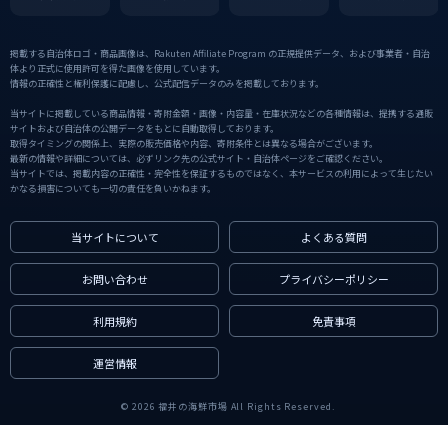
掲載する自治体ロゴ・商品画像は、Rakuten Affiliate Program の正規提供データ、および事業者・自治
体より正式に使用許可を得た画像を使用しています。
情報の正確性と権利保護に配慮し、公式配信データのみを掲載しております。
当サイトに掲載している商品情報・寄附金額・画像・内容量・在庫状況などの各種情報は、提携する通販
サイトおよび自治体の公開データをもとに自動取得しております。
取得タイミングの関係上、実際の販売価格や内容、寄附条件とは異なる場合がございます。
最新の情報や詳細については、必ずリンク先の公式サイト・自治体ページをご確認ください。
当サイトでは、掲載内容の正確性・完全性を保証するものではなく、本サービスの利用によって生じたい
かなる損害についても一切の責任を負いかねます。
当サイトについて
よくある質問
お問い合わせ
プライバシーポリシー
利用規約
免責事項
運営情報
© 2026 福井の海鮮市場 All Rights Reserved.