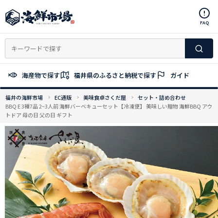
コ
ン
FAQ
テ
ン
ツ
へ
ス
海産物で探す
福井県のふるさと納税で探す
ガイド
キ
ッ
福井の海鮮市場
EC通販
美味食卓さくだ屋
セット・詰め合わせ
プ
BBQ E 3種7品 2~3人前 海鮮バーベキューセット【冷凍便】 美味しい贈物 海鮮BBQ アウ
トドア 母の日 父の日 ギフト