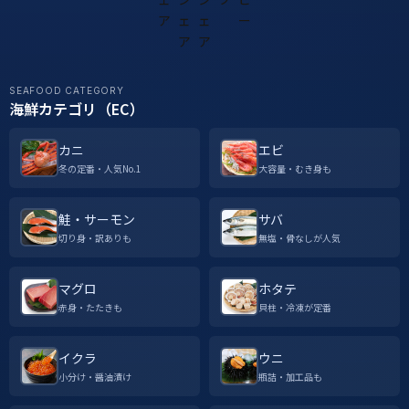
SEAFOOD CATEGORY
海鮮カテゴリ（EC）
カニ
エビ
冬の定番・人気No.1
大容量・むき身も
鮭・サーモン
サバ
切り身・訳ありも
無塩・骨なしが人気
マグロ
ホタテ
赤身・たたきも
貝柱・冷凍が定番
イクラ
ウニ
小分け・醤油漬け
瓶詰・加工品も