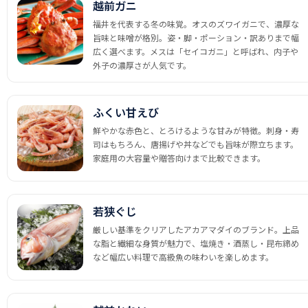
越前ガニ
福井を代表する冬の味覚。オスのズワイガニで、濃厚な
旨味と味噌が格別。姿・脚・ポーション・訳ありまで幅
広く選べます。メスは「セイコガニ」と呼ばれ、内子や
外子の濃厚さが人気です。
ふくい甘えび
鮮やかな赤色と、とろけるような甘みが特徴。刺身・寿
司はもちろん、唐揚げや丼などでも旨味が際立ちます。
家庭用の大容量や贈答向けまで比較できます。
若狭ぐじ
厳しい基準をクリアしたアカアマダイのブランド。上品
な脂と繊細な身質が魅力で、塩焼き・酒蒸し・昆布締め
など幅広い料理で高級魚の味わいを楽しめます。