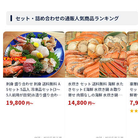
セット・詰め合わせの通販人気商品ランキング
刺身 盛り合わせ 刺身 送料無料 A
水炊き セット 送料無料 海鮮 水た
豪華
Sセット 5品入 冷凍品セット(3〜
きセット E海鮮 水炊き鍋 お取り
セッ
5人前用が目安)お造り盛り合わせ
寄せ 肉類なしの海鮮 水炊き鍋 具
鮮寄
刺身 セット +ずわいがに 2尾 付
セットみずたき 用 海鮮の具のみ
材料
19,800
14,800
7,
円～
円～
刺身盛り合わせ+ズワイガニ 姿
水炊きセット 送料無料 送料込 価
セッ
★
身入り刺し身 ずわい 蟹 ズワイカ
格 限定 楽天 通販 価格 特価 販売
目安
ニ セット 限定 楽天 通販 価格 特
お土産
鮮セ
価 販売 お土産
イン
店舗：越前名産工房
店舗：越前名産工房