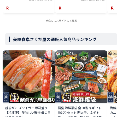
左右にスライドして見る
美味食卓さくだ屋の通販人気商品ランキング
越前がに ズワイガニ 甲羅盛り
福袋 海鮮福袋 全10品 冬ギフト
海鮮
【冷凍便】 美味しい贈物 母の日
欲ばりセット 明太子、ネギト
カニ