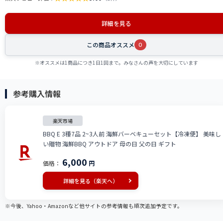
詳細を見る
この商品オススメ
0
※オススメは1商品につき1日1回まで。みなさんの声を大切にしています
参考購入情報
楽天市場
BBQ E 3種7品 2~3人前 海鮮バーベキューセット【冷凍便】 美味し
い贈物 海鮮BBQ アウトドア 母の日 父の日 ギフト
6,000
価格：
円
詳細を見る（楽天へ）
※今後、Yahoo・Amazonなど他サイトの参考情報も順次追加予定です。