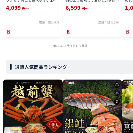
フグです 丸ごと食べやすいよう
付のまま加熱しておいしさを閉じ
のし
仕立てた商品 冷凍
込めてから剥き加工をした ボイ
4,099
6,599
1,
円～
円～
ル むきえび えび本来の旨みと歯
ざわりを楽しめる無保水タイプ
冷凍
店舗：越若水産
店舗：越若水産
左右にスライドして見る
通販人気商品ランキング