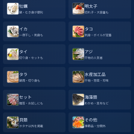
牡蠣
明太子
鍋・むき身が便利
切れ子・大容量も
イカ
タコ
一夜干し・刺身も
刺身・ボイルが定番
タイ
アジ
切り身・セットも
干物の人気者
タラ
水産加工品
鍋用・切り身も
干物・惣菜・珍味
セット
海藻類
贈答・お試しにも
わかめ・昆布など
貝類
その他
ホタテ以外を掲載
季節品・分類外