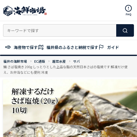
コ
ン
FAQ
テ
ン
ツ
へ
ス
海産物で探す
福井県のふるさと納税で探す
ガイド
キ
ッ
福井の海鮮市場
EC通販
越若水産
サバ
プ
鯖 さば塩焼き 200g しっとりとした上品な脂の天然日本さばの塩焼です 解凍だけ使
え、お弁当などにも便利 冷凍