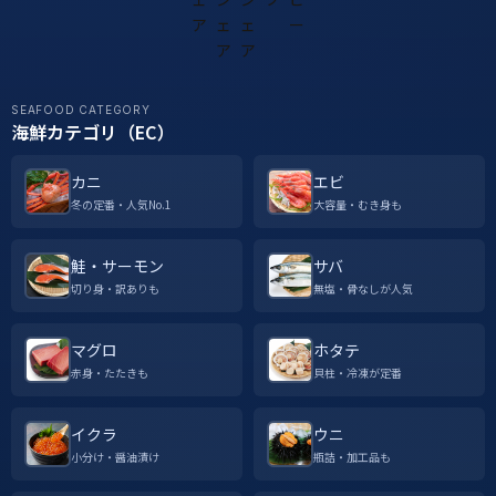
SEAFOOD CATEGORY
海鮮カテゴリ（EC）
カニ
エビ
冬の定番・人気No.1
大容量・むき身も
鮭・サーモン
サバ
切り身・訳ありも
無塩・骨なしが人気
マグロ
ホタテ
赤身・たたきも
貝柱・冷凍が定番
イクラ
ウニ
小分け・醤油漬け
瓶詰・加工品も