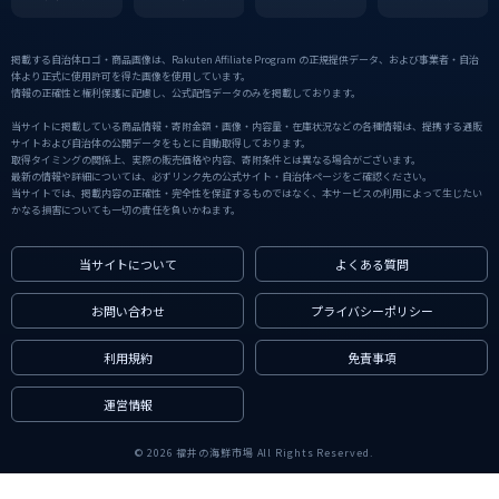
掲載する自治体ロゴ・商品画像は、Rakuten Affiliate Program の正規提供データ、および事業者・自治
体より正式に使用許可を得た画像を使用しています。
情報の正確性と権利保護に配慮し、公式配信データのみを掲載しております。
当サイトに掲載している商品情報・寄附金額・画像・内容量・在庫状況などの各種情報は、提携する通販
サイトおよび自治体の公開データをもとに自動取得しております。
取得タイミングの関係上、実際の販売価格や内容、寄附条件とは異なる場合がございます。
最新の情報や詳細については、必ずリンク先の公式サイト・自治体ページをご確認ください。
当サイトでは、掲載内容の正確性・完全性を保証するものではなく、本サービスの利用によって生じたい
かなる損害についても一切の責任を負いかねます。
当サイトについて
よくある質問
お問い合わせ
プライバシーポリシー
利用規約
免責事項
運営情報
© 2026 福井の海鮮市場 All Rights Reserved.