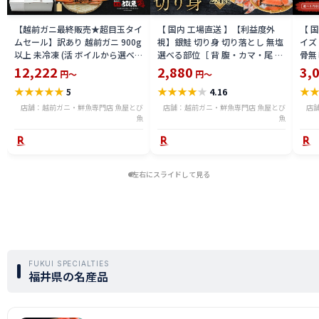
【越前ガニ最終販売★超目玉タイ
【 国内 工場直送 】【利益度外
【 
ムセール】訳あり 越前ガニ 900g
視】銀鮭 切り身 切り落とし 無塩
イズ 
以上 未冷凍 (活 ボイルから選べ
選べる部位［ 背 腹・カマ・尾 ］
骨無
る) 福井県産 国産 産地直送 脚折
600g〜2.4kg 骨取り・骨無し 骨
(真鱈
12,222
2,880
3,
円～
円～
れ 訳ありカニ 越前がに ズワイガ
あり 切り落とし 骨取り・骨無し
ライ
★
★
★
★
★
★
★
★
★
★
★
5
4.16
ニ 越前 かに 送料無料 etz-900w
切身 ses2301-12ka
tar2
店舗：越前ガニ・鮮魚専門店 魚屋とび
店舗：越前ガニ・鮮魚専門店 魚屋とび
店
魚
魚
左右にスライドして見る
FUKUI SPECIALTIES
福井県の名産品