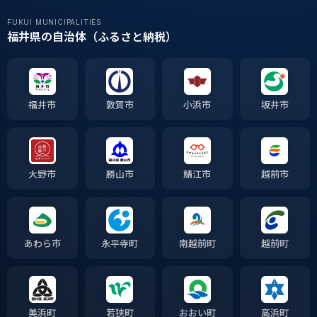
FUKUI MUNICIPALITIES
福井県の自治体（ふるさと納税）
福井市
敦賀市
小浜市
坂井市
大野市
勝山市
鯖江市
越前市
あわら市
永平寺町
南越前町
越前町
美浜町
若狭町
おおい町
高浜町