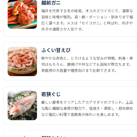
越前ガニ
福井を代表する冬の味覚。オスのズワイガニで、濃厚な
旨味と味噌が格別。姿・脚・ポーション・訳ありまで幅
広く選べます。メスは「セイコガニ」と呼ばれ、内子や
外子の濃厚さが人気です。
ふくい甘えび
鮮やかな赤色と、とろけるような甘みが特徴。刺身・寿
司はもちろん、唐揚げや丼などでも旨味が際立ちます。
家庭用の大容量や贈答向けまで比較できます。
若狭ぐじ
厳しい基準をクリアしたアカアマダイのブランド。上品
な脂と繊細な身質が魅力で、塩焼き・酒蒸し・昆布締め
など幅広い料理で高級魚の味わいを楽しめます。