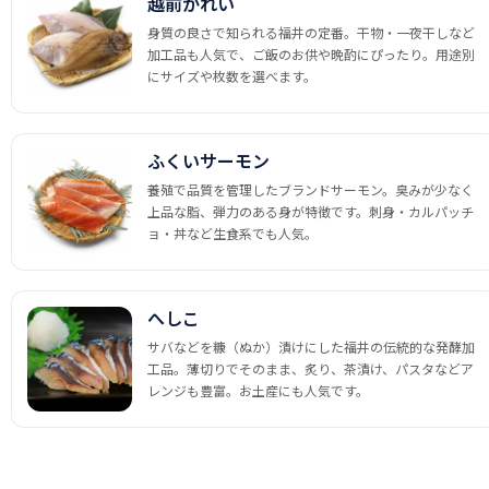
越前かれい
身質の良さで知られる福井の定番。干物・一夜干しなど
加工品も人気で、ご飯のお供や晩酌にぴったり。用途別
にサイズや枚数を選べます。
ふくいサーモン
養殖で品質を管理したブランドサーモン。臭みが少なく
上品な脂、弾力のある身が特徴です。刺身・カルパッチ
ョ・丼など生食系でも人気。
へしこ
サバなどを糠（ぬか）漬けにした福井の伝統的な発酵加
工品。薄切りでそのまま、炙り、茶漬け、パスタなどア
レンジも豊富。お土産にも人気です。