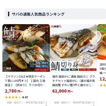
サバの通販人気商品ランキング
送料
5個
鯖 
【マラソンSALE★限定クーポン
福井 越前かに 通販 越前ガニ プラ
オイ
12
で更に100円オフ】【 国内 工場
チナセット越前がに（雄の福井県
オイ
★
直送 】【訳あり】 サバの切り身
越前蟹 ずわい蟹3杯と雌のせこか
オス
1kg 選べる 【有塩・骨あり】ま
に 8杯(せいこ 蟹)のセット）福井
2,780
61,000
楽天
円～
円～
たは【無塩・骨取り・骨無し】
越前ガニ 活 を茹で上げ 送料込 価
ギフ
★
★
★
★
★
4.47
鯖 ノルウェーまたはイギリス産
格 越前ガニ 鍋用 にも エチゼンガ
サバの塩焼き サバの味噌煮 送料
ニ 限定 楽天 通販 価格 特価 販売
店舗：越前ガニ・鮮魚専門店 魚屋とび
店舗：越前ガニ・鮮魚専門店 魚屋とび
魚
魚