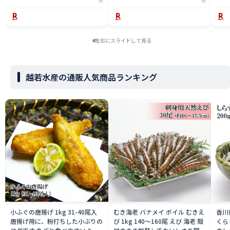
無料 sabw2311-1kg
お土産
左右にスライドして見る
越若水産の通販人気商品ランキング
小ふぐの唐揚げ 1kg 31-40尾入
むき海老 バナメイ ボイル むきえ
香川
唐揚げ用に、粉打ちした小ぶりの
び 1kg 140〜160尾 えび 海老 殻
くら