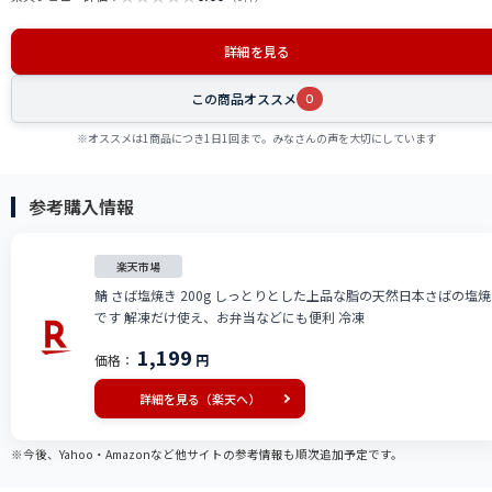
詳細を見る
この商品オススメ
0
※オススメは1商品につき1日1回まで。みなさんの声を大切にしています
参考購入情報
楽天市場
鯖 さば塩焼き 200g しっとりとした上品な脂の天然日本さばの塩焼
です 解凍だけ使え、お弁当などにも便利 冷凍
1,199
価格：
円
詳細を見る（楽天へ）
※今後、Yahoo・Amazonなど他サイトの参考情報も順次追加予定です。