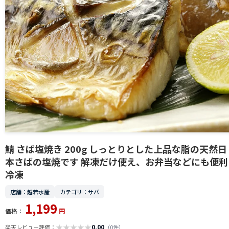
鯖 さば塩焼き 200g しっとりとした上品な脂の天然日
本さばの塩焼です 解凍だけ使え、お弁当などにも便利
冷凍
店舗：越若水産
カテゴリ：サバ
1,199
価格：
円
★
★
★
★
★
0.00
楽天レビュー評価：
（0件）