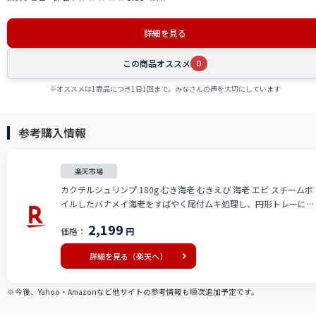
詳細を見る
この商品オススメ
0
※オススメは1商品につき1日1回まで。みなさんの声を大切にしています
参考購入情報
楽天市場
カクテルシュリンプ 180g むき海老 むきえび 海老 エビ スチームボ
イルしたバナメイ海老をすばやく尾付ムキ処理し、円形トレーに美
しく並べました 冷凍
2,199
価格：
円
詳細を見る（楽天へ）
※今後、Yahoo・Amazonなど他サイトの参考情報も順次追加予定です。