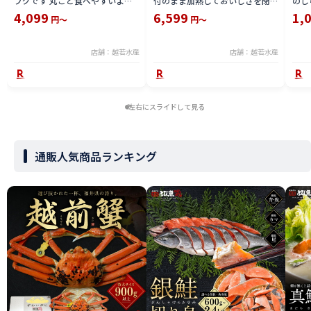
フグです 丸ごと食べやすいよう
付のまま加熱しておいしさを閉じ
のし
仕立てた商品 冷凍
込めてから剥き加工をした ボイ
4,099
6,599
1,
円～
円～
ル むきえび えび本来の旨みと歯
ざわりを楽しめる無保水タイプ
冷凍
店舗：越若水産
店舗：越若水産
左右にスライドして見る
通販人気商品ランキング