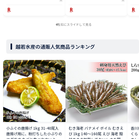
左右にスライドして見る
越若水産の通販人気商品ランキング
小ふぐの唐揚げ 1kg 31-40尾入
むき海老 バナメイ ボイル むきえ
香川
唐揚げ用に、粉打ちした小ぶりの
び 1kg 140〜160尾 えび 海老 殻
くら