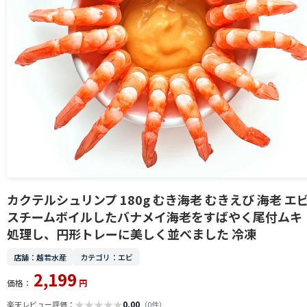
カクテルシュリンプ 180g むき海老 むきえび 海老 エ
スチームボイルしたバナメイ海老をすばやく尾付ムキ
処理し、円形トレーに美しく並べました 冷凍
店舗：越若水産
カテゴリ：エビ
2,199
価格：
円
★
★
★
★
★
0.00
楽天レビュー評価：
（0件）