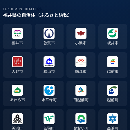
FUKUI MUNICIPALITIES
福井県の自治体（ふるさと納税）
福井市
敦賀市
小浜市
坂井市
大野市
勝山市
鯖江市
越前市
あわら市
永平寺町
南越前町
越前町
美浜町
若狭町
おおい町
高浜町