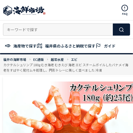
コ
ン
FAQ
テ
ン
ツ
へ
ス
海産物で探す
福井県のふるさと納税で探す
ガイド
キ
ッ
福井の海鮮市場
EC通販
越若水産
エビ
プ
カクテルシュリンプ 180g むき海老 むきえび 海老 エビ スチームボイルしたバナメイ海
老をすばやく尾付ムキ処理し、円形トレーに美しく並べました 冷凍