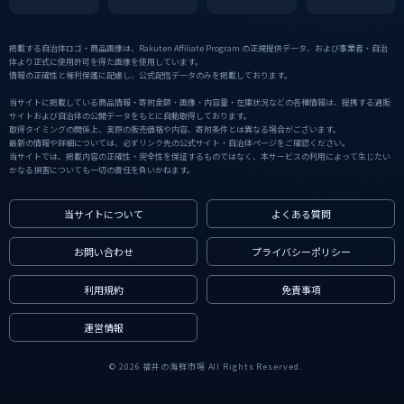
掲載する自治体ロゴ・商品画像は、Rakuten Affiliate Program の正規提供データ、および事業者・自治
体より正式に使用許可を得た画像を使用しています。
情報の正確性と権利保護に配慮し、公式配信データのみを掲載しております。
当サイトに掲載している商品情報・寄附金額・画像・内容量・在庫状況などの各種情報は、提携する通販
サイトおよび自治体の公開データをもとに自動取得しております。
取得タイミングの関係上、実際の販売価格や内容、寄附条件とは異なる場合がございます。
最新の情報や詳細については、必ずリンク先の公式サイト・自治体ページをご確認ください。
当サイトでは、掲載内容の正確性・完全性を保証するものではなく、本サービスの利用によって生じたい
かなる損害についても一切の責任を負いかねます。
当サイトについて
よくある質問
お問い合わせ
プライバシーポリシー
利用規約
免責事項
運営情報
© 2026 福井の海鮮市場 All Rights Reserved.