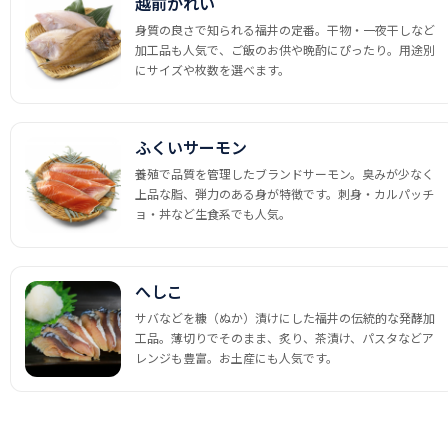
越前かれい
身質の良さで知られる福井の定番。干物・一夜干しなど
加工品も人気で、ご飯のお供や晩酌にぴったり。用途別
にサイズや枚数を選べます。
ふくいサーモン
養殖で品質を管理したブランドサーモン。臭みが少なく
上品な脂、弾力のある身が特徴です。刺身・カルパッチ
ョ・丼など生食系でも人気。
へしこ
サバなどを糠（ぬか）漬けにした福井の伝統的な発酵加
工品。薄切りでそのまま、炙り、茶漬け、パスタなどア
レンジも豊富。お土産にも人気です。