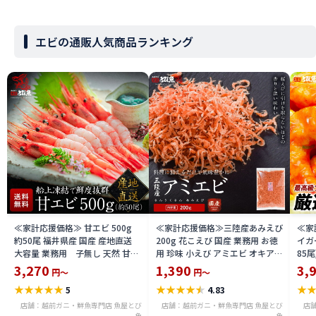
エビの通販人気商品ランキング
≪家計応援価格≫ 甘エビ 500g
≪家計応援価格≫三陸産あみえび
≪家
約50尾 福井県産 国産 産地直送
200g 花こえび 国産 業務用 お徳
イガ
大容量 業務用 子無し 天然 甘く
用 珍味 小えび アミエビ オキアミ
85
て美味しい あまえび アマエビ お
干しエビ 海老 お好み焼き チャー
ブラ
3,270
1,390
3,
円～
円～
刺身 お寿司 バーベキュー 船上凍
ハン 焼きそば かき揚げ おつまみ
料無料
★
★
★
★
★
★
★
★
★
★
★
5
4.83
結 送料無料 amaebis
送料無料 amiebi2504
店舗：越前ガニ・鮮魚専門店 魚屋とび
店舗：越前ガニ・鮮魚専門店 魚屋とび
店
魚
魚