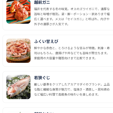
越前ガニ
福井を代表する冬の味覚。オスのズワイガニで、濃厚な
旨味と味噌が格別。姿・脚・ポーション・訳ありまで幅
広く選べます。メスは「セイコガニ」と呼ばれ、内子や
外子の濃厚さが人気です。
ふくい甘えび
鮮やかな赤色と、とろけるような甘みが特徴。刺身・寿
司はもちろん、唐揚げや丼などでも旨味が際立ちます。
家庭用の大容量や贈答向けまで比較できます。
若狭ぐじ
厳しい基準をクリアしたアカアマダイのブランド。上品
な脂と繊細な身質が魅力で、塩焼き・酒蒸し・昆布締め
など幅広い料理で高級魚の味わいを楽しめます。