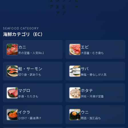
SEAFOOD CATEGORY
海鮮カテゴリ（EC）
カニ
エビ
冬の定番・人気No.1
大容量・むき身も
鮭・サーモン
サバ
切り身・訳ありも
無塩・骨なしが人気
マグロ
ホタテ
赤身・たたきも
貝柱・冷凍が定番
イクラ
ウニ
小分け・醤油漬け
瓶詰・加工品も