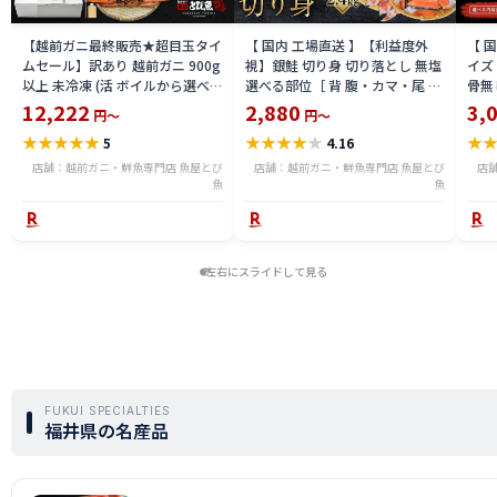
【越前ガニ最終販売★超目玉タイ
【 国内 工場直送 】【利益度外
【 
ムセール】訳あり 越前ガニ 900g
視】銀鮭 切り身 切り落とし 無塩
イズ 
以上 未冷凍 (活 ボイルから選べ
選べる部位［ 背 腹・カマ・尾 ］
骨無
る) 福井県産 国産 産地直送 脚折
600g〜2.4kg 骨取り・骨無し 骨
(真鱈
12,222
2,880
3,
円～
円～
れ 訳ありカニ 越前がに ズワイガ
あり 切り落とし 骨取り・骨無し
ライ
★
★
★
★
★
★
★
★
★
★
★
5
4.16
ニ 越前 かに 送料無料 etz-900w
切身 ses2301-12ka
tar2
店舗：越前ガニ・鮮魚専門店 魚屋とび
店舗：越前ガニ・鮮魚専門店 魚屋とび
店
魚
魚
左右にスライドして見る
FUKUI SPECIALTIES
福井県の名産品