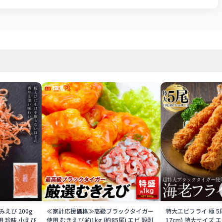
えび 200g
≪家計応援価格≫高級ブラックタイガー
特大エビフライ 極 5
用 珍味 小えび
使用 むきえび 約1kg (約85尾) エビ 殻剥
17cm) 特大サイズ 