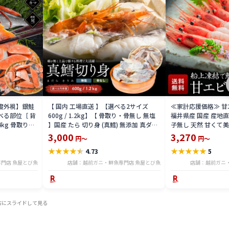
益度外視】銀鮭
【 国内 工場直送 】【選べる2サイズ
≪家計応援価格≫ 甘エビ
べる部位［ 背
600g / 1.2kg】【 骨取り・骨無し 無塩
福井県産 国産 産地
4kg 骨取り・
】国産 たら 切り身 (真鱈) 無添加 真ダラ
子無し 天然 甘くて美
 骨取り・骨無
骨抜き 鍋 フライ ホイル焼き 送料無料
マエビ お刺身 お寿司
3,000
3,270
円～
円～
tar2306-12ka
凍結 送料無料 amaeb
★
★
★
★
★
★
★
★
★
★
4.73
5
門店 魚屋とび魚
店舗：越前ガニ・鮮魚専門店 魚屋とび魚
店舗：越前ガニ
右にスライドして見る