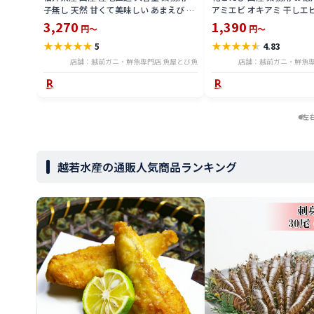
子無し 天然 甘くて美味しい あまえび ア
アミエビ オキアミ 干しエビ
マエビ お刺身 お寿司 バーベキュー 船上
焼き チャーハン 焼きそば 
3,270
1,390
円～
円～
凍結 送料無料 amaebis
まみ 送料無料 amiebi2504
★
★
★
★
★
★
★
★
★
★
5
4.83
店舗：越前ガニ・鮮魚専門店 魚屋とび魚
店舗：越前ガニ・鮮魚専
左
越若水産の通販人気商品ランキング