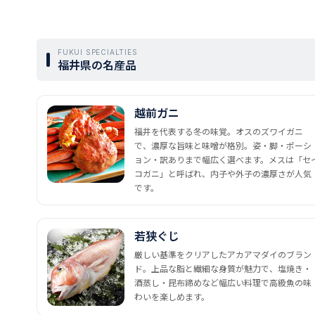
FUKUI SPECIALTIES
福井県の名産品
越前ガニ
福井を代表する冬の味覚。オスのズワイガニ
で、濃厚な旨味と味噌が格別。姿・脚・ポーシ
ョン・訳ありまで幅広く選べます。メスは「セ
コガニ」と呼ばれ、内子や外子の濃厚さが人気
です。
若狭ぐじ
厳しい基準をクリアしたアカアマダイのブラン
ド。上品な脂と繊細な身質が魅力で、塩焼き・
酒蒸し・昆布締めなど幅広い料理で高級魚の味
わいを楽しめます。