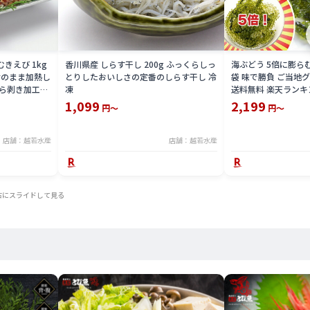
きえび 1kg
香川県産 しらす干し 200g ふっくらしっ
海ぶどう 5倍に膨らむ
殻付のまま加熱し
とりしたおいしさの定番のしらす干し 冷
袋 味で勝負 ご当地グ
ら剥き加工を
凍
送料無料 楽天ランキ
び本来の旨みと
ト
1,099
2,199
円～
円～
タイプ 冷凍
店舗：越若水産
店舗：越若水産
右にスライドして見る