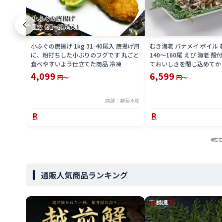
小ふぐの唐揚げ 1kg 31-40尾入 唐揚げ用
むき海老 バナメイ ボイル む
に、粉打ちした小ぶりのフグです 丸ごと
140〜160尾 えび 海老 
食べやすいよう仕立てた商品 冷凍
ておいしさを閉じ込めてか
した ボイル むきえび え
4,099
6,599
円～
円～
歯ざわりを楽しめる無保水
店舗：越若水産
左
通販人気商品ランキング