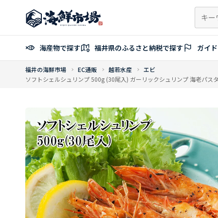
コ
ン
テ
ン
海産物で探す
福井県のふるさと納税で探す
ガイド
ツ
へ
福井の海鮮市場
EC通販
越若水産
エビ
ス
ソフトシェルシュリンプ 500g (30尾入) ガーリックシュリンプ 海老パ
キ
ッ
プ