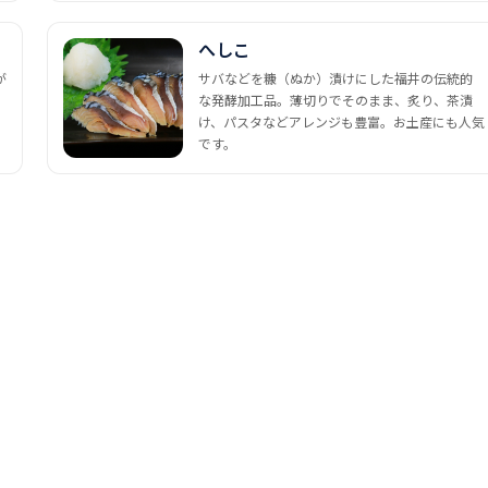
へしこ
が
サバなどを糠（ぬか）漬けにした福井の伝統的
な発酵加工品。薄切りでそのまま、炙り、茶漬
け、パスタなどアレンジも豊富。お土産にも人気
です。