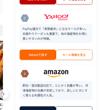
2
PayPay還元で「実質最安」になるケースが多い。
日替わりクーポンも豊富で、旬の海産物をお得に
買いやすいのが特徴。
Yahoo!で探す
セール情報を見る
3
即日・翌日配送対応で、とにかく到着が早い。 冷
凍海産物の在庫が安定しており、欲しいときにす
甘エビ 送料無料
ぐ買える利便性が人気。
1kg 入福井産 
急速 冷凍 で
尾入 (1尾当たり約
≪家計応援価格≫干しえび 200g 業務用
えび ホッコク
8,680
エビ 薄衣 キョクヨー
お徳用 珍味 小えび アキアミ 干しエビ 海
円～