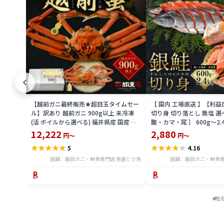
【越前ガニ最終販売★超目玉タイムセー
【 国内 工場直送 】【利
ル】訳あり 越前ガニ 900g以上 未冷凍
切り身 切り落とし 無塩 選
(活 ボイルから選べる) 福井県産 国産 産
腹・カマ・尾 ］ 600g〜2.
地直送 脚折れ 訳ありカニ 越前がに ズワ
骨無し 骨あり 切り落とし
12,222
2,880
円～
円～
イガニ 越前 かに 送料無料 etz-900w
し 切身 ses2301-12ka
★
★
★
★
★
★
★
★
★
★
5
4.16
店舗：越前ガニ・鮮魚専門店 魚屋とび魚
店舗：越前ガニ・鮮魚専
左