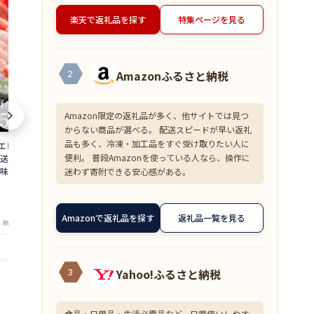
楽天で返礼品を探す
特集ページを見る
Amazonふるさと納税
2
Amazon限定の返礼品が多く、他サイトでは見つ
からない商品が選べる。 配送スピードが早い返礼
品も多く、冷凍・加工品をすぐ受け取りたい人に
 500g 約50尾
【超目玉】ズワイガニ むき身 爪下 1kg
≪家計応援価格
便利。 普段Amazonを使っている人なら、操作に
直送 大容量 業務用
(解凍後800g) 蟹 かに 冷凍 訳あり 送料無
花こえび 国産 
味しい あまえび ア
料 zkani2410
アミエビ オキ
迷わず寄附できる安心感がある。
 バーベキュー 船上
焼き チャーハ
6,999
1,390
円～
円～
is
まみ 送料無料 am
★
★
★
★
★
★
★
★
★
★
4.33
4
Amazonで返礼品を探す
返礼品一覧を見る
・鮮魚専門店 魚屋とび魚
店舗：越前ガニ・鮮魚専門店 魚屋とび魚
店舗：越
Yahoo!ふるさと納税
3
食品・日用品・生活必需品など、日常使いしやす