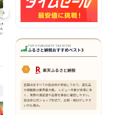
大容量 x3パック 6
鯖 さば塩焼き 200g しっとりとした上品
エイヒレ 冷凍 
ルメ 常温 メール便
な脂の天然日本さばの塩焼です 解凍だけ
どに旨みの出
ング1位父の日 ギフ
使え、お弁当などにも便利 冷凍
ンプルに薄味で
凍 えいひれ 
1,199
3,799
円～
円～
TOP 3 FURUSATO TAX SITES
ふるさと納税おすすめベスト3
店舗：越若水産
店舗：越若水産
楽天ふるさと納税
1
全国ほぼすべての自治体が参加しており、返礼品
の掲載数は業界最大級。 レビュー件数が非常に多
く、実際の満足度や品質を事前に確認しやすい。
自治体公式ショップ形式で、比較・検討がしやす
いのも強み。