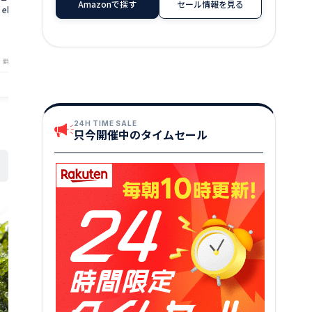
Amazonで探す
セール情報を見る
赤 エビ ナンバ
bf2303-1a
老 お好み焼き チャーハン 焼きそば かき
★
★
★
★
★
5
格 限定 楽天 
揚げ おつまみ 送料無料 c_hoshiebi2504
1,290
円～
★
★
★
★
★
3.71
・鮮魚専門店 魚屋とび魚
店舗：越前ガニ・鮮魚専門店 魚屋とび魚
24H TIME SALE
只今開催中のタイムセール