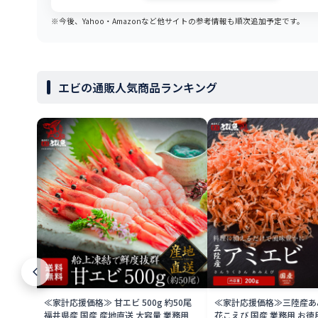
※今後、Yahoo・Amazonなど他サイトの参考情報も順次追加予定です。
エビの通販人気商品ランキング
≪家計応援価格≫ 甘エビ 500g 約50尾
≪家計応援価格≫三陸産あみ
福井県産 国産 産地直送 大容量 業務用
花こえび 国産 業務用 お徳