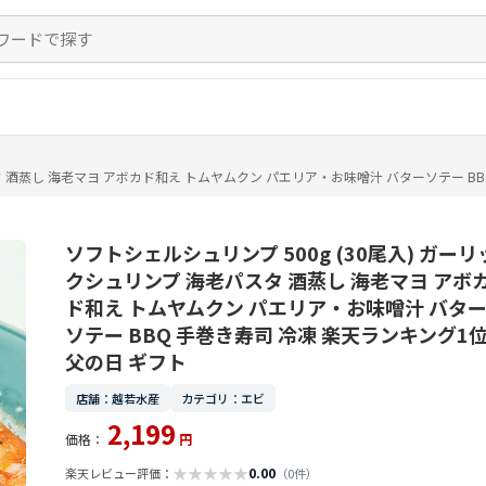
スタ 酒蒸し 海老マヨ アボカド和え トムヤムクン パエリア・お味噌汁 バターソテー B
ソフトシェルシュリンプ 500g (30尾入) ガーリ
クシュリンプ 海老パスタ 酒蒸し 海老マヨ アボ
ド和え トムヤムクン パエリア・お味噌汁 バタ
ソテー BBQ 手巻き寿司 冷凍 楽天ランキング1
父の日 ギフト
店舗：越若水産
カテゴリ：エビ
2,199
価格：
円
★
★
★
★
★
0.00
楽天レビュー評価：
（0件）