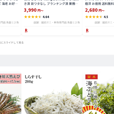
 海老 お好み
き済 背ワタなし ブランチング済 業務用
極洋 お徳用 送料無料 e
かき揚げ おつ
お徳用 送料無料 eb2302-13ka
3,990
2,680
円～
円～
★
★
★
★
★
★
★
★
★
★
4.64
4.5
門店 魚屋とび魚
店舗：越前ガニ・鮮魚専門店 魚屋とび魚
店舗：越前ガニ
右にスライドして見る