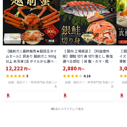
【越前ガニ最終販売★超目玉タイ
【 国内 工場直送 】【利益度外
【 
ムセール】訳あり 越前ガニ 900g
視】銀鮭 切り身 切り落とし 無塩
イズ 
以上 未冷凍 (活 ボイルから選べ
選べる部位［ 背 腹・カマ・尾 ］
骨無
る) 福井県産 国産 産地直送 脚折
600g〜2.4kg 骨取り・骨無し 骨
(真鱈
12,222
2,880
3,
円～
円～
れ 訳ありカニ 越前がに ズワイガ
あり 切り落とし 骨取り・骨無し
ライ
★
★
★
★
★
★
★
★
★
★
★
5
4.16
ニ 越前 かに 送料無料 etz-900w
切身 ses2301-12ka
tar2
店舗：越前ガニ・鮮魚専門店 魚屋とび
店舗：越前ガニ・鮮魚専門店 魚屋とび
店
魚
魚
左右にスライドして見る