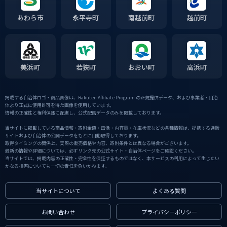
あわら市
永平寺町
南越前町
越前町
美浜町
若狭町
おおい町
高浜町
掲載する自治体ロゴ・商品画像は、Rakuten Affiliate Program の正規提供データ、および事業者・自治
体より正式に使用許可を得た画像を使用しています。
情報の正確性と権利保護に配慮し、公式配信データのみを掲載しております。
当サイトに掲載している商品情報・寄附金額・画像・内容量・在庫状況などの各種情報は、提携する通販
サイトおよび自治体の公開データをもとに自動取得しております。
取得タイミングの関係上、実際の販売価格や内容、寄附条件とは異なる場合がございます。
最新の情報や詳細については、必ずリンク先の公式サイト・自治体ページをご確認ください。
当サイトでは、掲載内容の正確性・完全性を保証するものではなく、本サービスの利用によって生じたい
かなる損害についても一切の責任を負いかねます。
当サイトについて
よくある質問
お問い合わせ
プライバシーポリシー