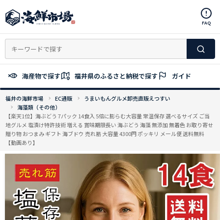
コ
ン
FAQ
テ
ン
ツ
へ
ス
海産物で探す
福井県のふるさと納税で探す
ガイド
キ
ッ
福井の海鮮市場
EC通販
うまいもんグルメ卸売直販えつすい
プ
海藻類（その他）
【楽天1位】海ぶどう 7パック 14食入 5倍に膨らむ大容量 常温保存 選べるサイズ ご当
地グルメ 塩漬け特許技術 増える 賞味期限長い 海ぶどう 海藻 無添加 無着色 お取り寄せ
贈り物 おつまみ ギフト 海ブドウ 売れ筋 大容量 4300円 ポッキリ メール便 送料無料
【動画あり】