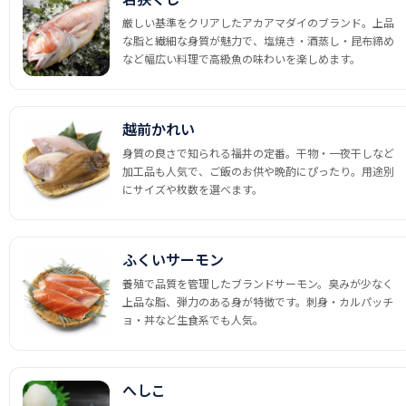
厳しい基準をクリアしたアカアマダイのブランド。上品
な脂と繊細な身質が魅力で、塩焼き・酒蒸し・昆布締め
など幅広い料理で高級魚の味わいを楽しめます。
越前かれい
身質の良さで知られる福井の定番。干物・一夜干しなど
加工品も人気で、ご飯のお供や晩酌にぴったり。用途別
にサイズや枚数を選べます。
ふくいサーモン
養殖で品質を管理したブランドサーモン。臭みが少なく
上品な脂、弾力のある身が特徴です。刺身・カルパッチ
ョ・丼など生食系でも人気。
へしこ