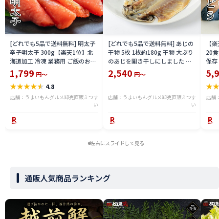
[どれでも5品で送料無料] 明太子
[どれでも5品で送料無料] あじの
【楽
辛子明太子 300g【楽天1位】北
干物 5枚 1枚約180g 干物 大ぶり
20
海道加工 冷凍 業務用 ご飯のお供
のあじを開き干しにしました 鯵
保存
おつまみ パスタ 便利 時短 家庭用
冷凍
塩漬
1,799
2,540
5,
円～
円～
たっぷり 明太 塩たら子 めんたい
長い
★
★
★
★
★
★
4.8
こ プチプチ食感 おにぎり トース
お取
ト アレンジ 保存食 ストック 冷凍
ト 
店舗：うまいもんグルメ卸売直販えつす
店舗：うまいもんグルメ卸売直販えつす
店舗
食品 惣菜【動画あり】★
い
い
円ポ
【動
左右にスライドして見る
通販人気商品ランキング