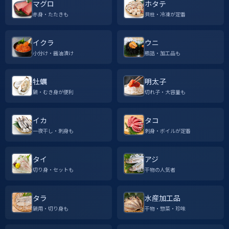
マグロ
ホタテ
赤身・たたきも
貝柱・冷凍が定番
イクラ
ウニ
小分け・醤油漬け
瓶詰・加工品も
牡蠣
明太子
鍋・むき身が便利
切れ子・大容量も
イカ
タコ
一夜干し・刺身も
刺身・ボイルが定番
タイ
アジ
切り身・セットも
干物の人気者
タラ
水産加工品
鍋用・切り身も
干物・惣菜・珍味