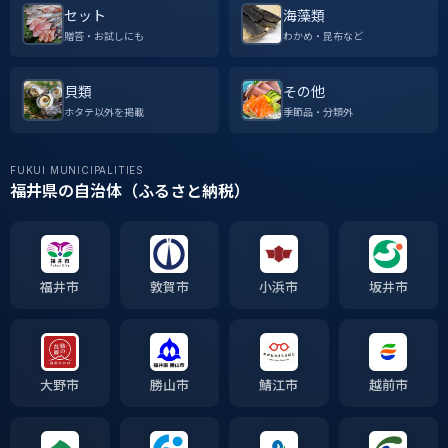
セット
海藻類
贈答・お試しにも
わかめ・昆布など
貝類
その他
ホタテ以外を掲載
季節品・分類外
FUKUI MUNICIPALITIES
福井県の自治体（ふるさと納税）
福井市
敦賀市
小浜市
坂井市
大野市
勝山市
鯖江市
越前市