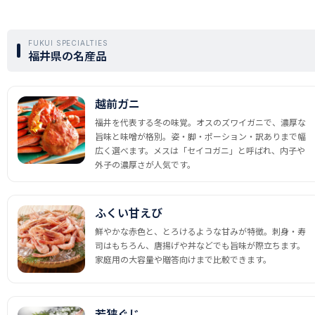
FUKUI SPECIALTIES
福井県の名産品
越前ガニ
福井を代表する冬の味覚。オスのズワイガニで、濃厚な
旨味と味噌が格別。姿・脚・ポーション・訳ありまで幅
広く選べます。メスは「セイコガニ」と呼ばれ、内子や
外子の濃厚さが人気です。
ふくい甘えび
鮮やかな赤色と、とろけるような甘みが特徴。刺身・寿
司はもちろん、唐揚げや丼などでも旨味が際立ちます。
家庭用の大容量や贈答向けまで比較できます。
若狭ぐじ