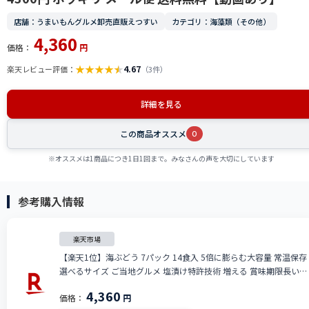
店舗：うまいもんグルメ卸売直販えつすい
カテゴリ：海藻類（その他）
4,360
価格：
円
★
★
★
★
★
4.67
楽天レビュー評価：
（3件）
詳細を見る
この商品オススメ
0
※オススメは1商品につき1日1回まで。みなさんの声を大切にしています
参考購入情報
楽天市場
【楽天1位】海ぶどう 7パック 14食入 5倍に膨らむ大容量 常温保存
選べるサイズ ご当地グルメ 塩漬け特許技術 増える 賞味期限長い
海ぶどう 海藻 無添加 無着色 お取り寄せ 贈り物 おつまみ ギフト 海
4,360
価格：
円
ブドウ 売れ筋 大容量 4300円 ポッキリ メール便 送料無料【動画あ