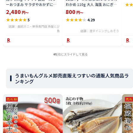
★
ーおつまみ サラダやおかずに最
わかめ 110g 大人 海藻 おにぎり
きご
適 海藻スナック 冷凍
ふりかけ ダイエット ご飯のお供
2,480
800
定 
円～
円～
kwaka2506
ワカメ ごはんのおとも 美味しい
産
★
★
★
★
★
★
★
★
★
★
5
4.29
お弁当 スープ 健康 ［送料無料］
［ゆうパケット］ ギフト プレゼ
店舗：越前ガニ・鮮魚専門店 魚屋とび
魚
ント 父の日
店舗：港ダイニングしおそう
左右にスライドして見る
うまいもんグルメ卸売直販えつすいの通販人気商品ラ
ンキング