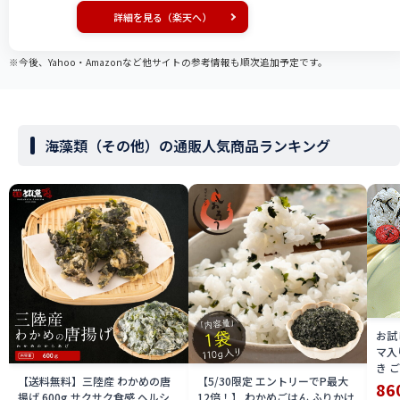
り】
詳細を見る（楽天へ）
※今後、Yahoo・Amazonなど他サイトの参考情報も順次追加予定です。
海藻類（その他）の通販人気商品ランキング
お試
マ入
き 
【送料無料】三陸産 わかめの唐
【5/30限定 エントリーでP最大
きお
86
揚げ 600g サクサク食感 ヘルシ
12倍！】 わかめごはん ふりかけ
き生