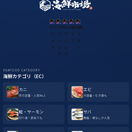
SEAFOOD CATEGORY
海鮮カテゴリ（EC）
カニ
エビ
冬の定番・人気No.1
大容量・むき身も
鮭・サーモン
サバ
切り身・訳ありも
無塩・骨なしが人気