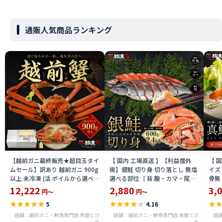
通販人気商品ランキング
【越前ガニ最終販売★超目玉タイ
【 国内 工場直送 】【利益度外
【 
ムセール】訳あり 越前ガニ 900g
視】銀鮭 切り身 切り落とし 無塩
イズ 
以上 未冷凍 (活 ボイルから選べ
選べる部位［ 背 腹・カマ・尾 ］
骨無
る) 福井県産 国産 産地直送 脚折
600g〜2.4kg 骨取り・骨無し 骨
(真鱈
12,222
2,880
3,
円～
円～
れ 訳ありカニ 越前がに ズワイガ
あり 切り落とし 骨取り・骨無し
ライ
★
★
★
★
★
★
★
★
★
★
★
5
4.16
ニ 越前 かに 送料無料 etz-900w
切身 ses2301-12ka
tar2
店舗：越前ガニ・鮮魚専門店 魚屋とび
店舗：越前ガニ・鮮魚専門店 魚屋とび
店