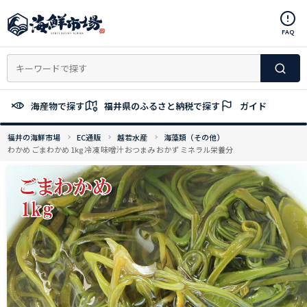
コ
ン
FAQ
テ
ン
ツ
へ
ス
海産物で探す
福井県のふるさと納税で探す
ガイド
キ
ッ
福井の海鮮市場
EC通販
越若水産
海藻類（その他）
プ
わかめ ごまわかめ 1kg 冷凍 味噌汁 おつまみ おかず ミネラル栄養分