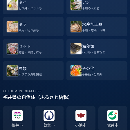
タイ
アジ
切り身・セットも
干物の人気者
タラ
水産加工品
鍋用・切り身も
干物・惣菜・珍味
セット
海藻類
贈答・お試しにも
わかめ・昆布など
貝類
その他
ホタテ以外を掲載
季節品・分類外
FUKUI MUNICIPALITIES
福井県の自治体（ふるさと納税）
福井市
敦賀市
小浜市
坂井市