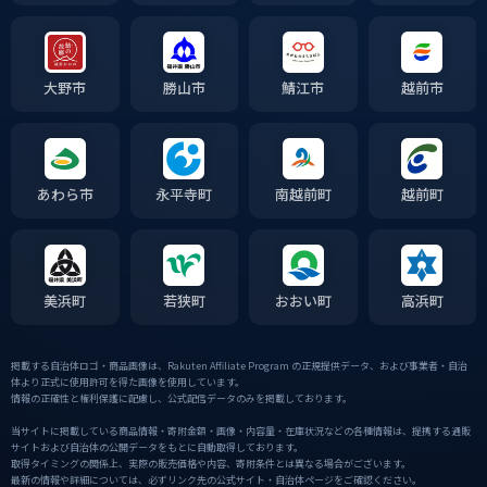
大野市
勝山市
鯖江市
越前市
あわら市
永平寺町
南越前町
越前町
美浜町
若狭町
おおい町
高浜町
掲載する自治体ロゴ・商品画像は、Rakuten Affiliate Program の正規提供データ、および事業者・自治
体より正式に使用許可を得た画像を使用しています。
情報の正確性と権利保護に配慮し、公式配信データのみを掲載しております。
当サイトに掲載している商品情報・寄附金額・画像・内容量・在庫状況などの各種情報は、提携する通販
サイトおよび自治体の公開データをもとに自動取得しております。
取得タイミングの関係上、実際の販売価格や内容、寄附条件とは異なる場合がございます。
最新の情報や詳細については、必ずリンク先の公式サイト・自治体ページをご確認ください。