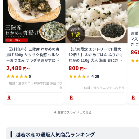
お試
マ入
き 
【送料無料】三陸産 わかめの唐
【5/30限定 エントリーでP最大
きお
86
揚げ 600g サクサク食感 ヘルシ
12倍！】 わかめごはん ふりかけ
き生
★
ーおつまみ サラダやおかずに最
わかめ 110g 大人 海藻 おにぎり
きご
適 海藻スナック 冷凍
ふりかけ ダイエット ご飯のお供
2,480
800
定 
円～
円～
kwaka2506
ワカメ ごはんのおとも 美味しい
産
★
★
★
★
★
★
★
★
★
★
5
4.29
お弁当 スープ 健康 ［送料無料］
［ゆうパケット］ ギフト プレゼ
店舗：越前ガニ・鮮魚専門店 魚屋とび
魚
ント 父の日
店舗：港ダイニングしおそう
左右にスライドして見る
越若水産の通販人気商品ランキング