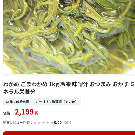
わかめ ごまわかめ 1kg 冷凍 味噌汁 おつまみ おかず 
ネラル栄養分
店舗：越若水産
カテゴリ：海藻類（その他）
2,199
価格：
円
★
★
★
★
★
0.00
楽天レビュー評価：
（0件）