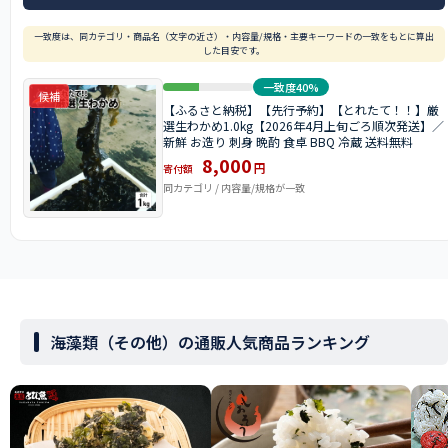
一致度は、同カテゴリ・商品名（文字の近さ）・内容量/規格・主要キーワードの一致をもとに算出
した目安です。
一致度40%
候補
【ふるさと納税】【先行予約】【とれたて！！】厳
選生わかめ1.0kg【2026年4月上旬ごろ順次発送】／
新鮮 お造り 刺身 晩酌 食卓 BBQ 冷蔵 送料無料
8,000
円
寄付額
同カテゴリ / 内容量/規格が一致
海藻類（その他）の通販人気商品ランキング