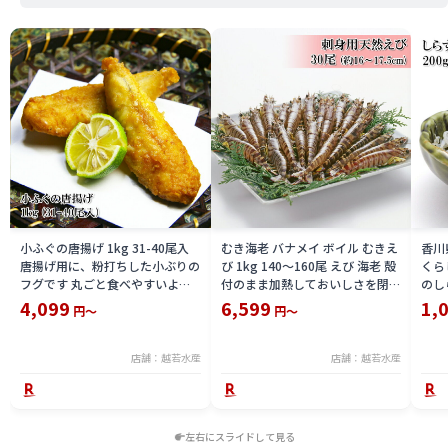
小ふぐの唐揚げ 1kg 31-40尾入
むき海老 バナメイ ボイル むきえ
香川
唐揚げ用に、粉打ちした小ぶりの
び 1kg 140〜160尾 えび 海老 殻
くら
フグです 丸ごと食べやすいよう
付のまま加熱しておいしさを閉じ
のし
仕立てた商品 冷凍
込めてから剥き加工をした ボイ
4,099
6,599
1,
円～
円～
ル むきえび えび本来の旨みと歯
ざわりを楽しめる無保水タイプ
冷凍
店舗：越若水産
店舗：越若水産
左右にスライドして見る