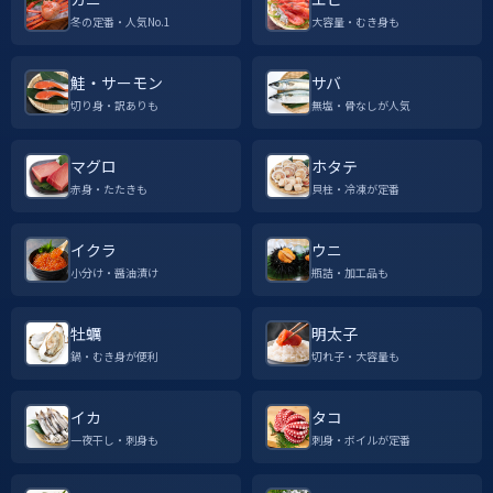
冬の定番・人気No.1
大容量・むき身も
鮭・サーモン
サバ
切り身・訳ありも
無塩・骨なしが人気
マグロ
ホタテ
赤身・たたきも
貝柱・冷凍が定番
イクラ
ウニ
小分け・醤油漬け
瓶詰・加工品も
牡蠣
明太子
鍋・むき身が便利
切れ子・大容量も
イカ
タコ
一夜干し・刺身も
刺身・ボイルが定番