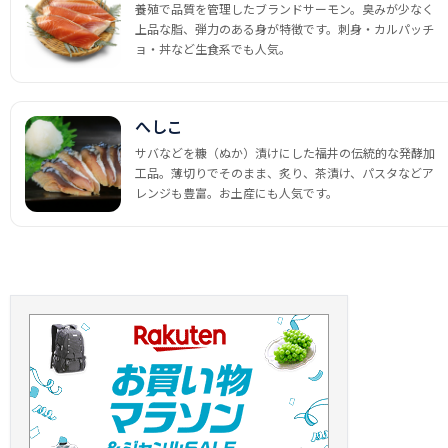
養殖で品質を管理したブランドサーモン。臭みが少なく
上品な脂、弾力のある身が特徴です。刺身・カルパッチ
ョ・丼など生食系でも人気。
へしこ
サバなどを糠（ぬか）漬けにした福井の伝統的な発酵加
工品。薄切りでそのまま、炙り、茶漬け、パスタなどア
レンジも豊富。お土産にも人気です。