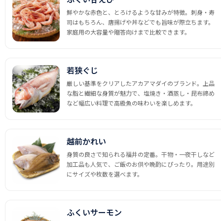
鮮やかな赤色と、とろけるような甘みが特徴。刺身・寿
司はもちろん、唐揚げや丼などでも旨味が際立ちます。
家庭用の大容量や贈答向けまで比較できます。
若狭ぐじ
厳しい基準をクリアしたアカアマダイのブランド。上品
な脂と繊細な身質が魅力で、塩焼き・酒蒸し・昆布締め
など幅広い料理で高級魚の味わいを楽しめます。
越前かれい
身質の良さで知られる福井の定番。干物・一夜干しなど
加工品も人気で、ご飯のお供や晩酌にぴったり。用途別
にサイズや枚数を選べます。
ふくいサーモン