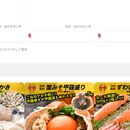
舗：越前名産工房
店舗：越前名産工房
右にスライドして見る