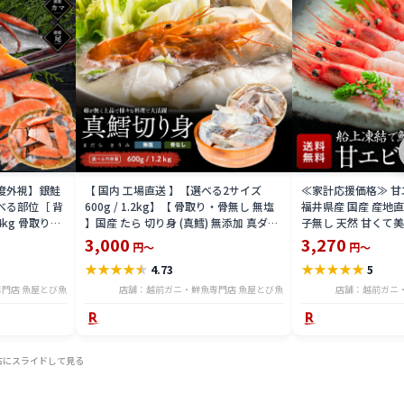
益度外視】銀鮭
【 国内 工場直送 】【選べる2サイズ
≪家計応援価格≫ 甘エビ
べる部位［ 背
600g / 1.2kg】【 骨取り・骨無し 無塩
福井県産 国産 産地
4kg 骨取り・
】国産 たら 切り身 (真鱈) 無添加 真ダラ
子無し 天然 甘くて美
 骨取り・骨無
骨抜き 鍋 フライ ホイル焼き 送料無料
マエビ お刺身 お寿司
3,000
3,270
円～
円～
tar2306-12ka
凍結 送料無料 amaeb
★
★
★
★
★
★
★
★
★
★
4.73
5
門店 魚屋とび魚
店舗：越前ガニ・鮮魚専門店 魚屋とび魚
店舗：越前ガニ
右にスライドして見る