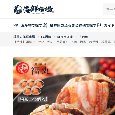
コ
ン
テ
ン
海産物で探す
福井県のふるさと納税で探す
ガイド
ツ
へ
福井の海鮮市場
EC通販
ほっきょ庵
その他
ス
【冷凍】浜茹で せいこがに 甲羅盛り 5個 絶品 お手軽 福井県 
キ
ッ
プ