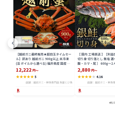
【越前ガニ最終販売★超目玉タイムセー
【 国内 工場直送 】【利
ル】訳あり 越前ガニ 900g以上 未冷凍
切り身 切り落とし 無塩 選
(活 ボイルから選べる) 福井県産 国産 産
腹・カマ・尾 ］ 600g〜2.
地直送 脚折れ 訳ありカニ 越前がに ズワ
骨無し 骨あり 切り落とし
12,222
2,880
円～
円～
イガニ 越前 かに 送料無料 etz-900w
し 切身 ses2301-12ka
★
★
★
★
★
★
★
★
★
★
5
4.16
店舗：越前ガニ・鮮魚専門店 魚屋とび魚
店舗：越前ガニ・鮮魚専
左