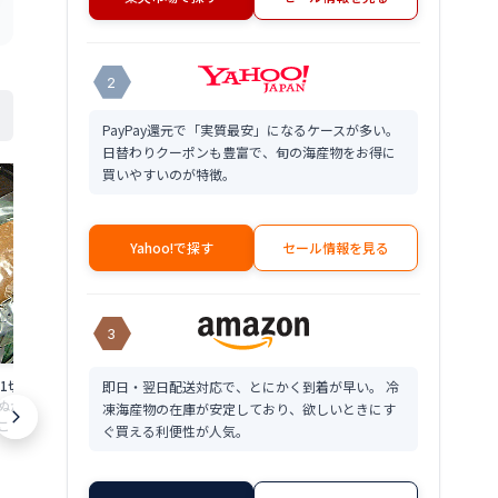
2
PayPay還元で「実質最安」になるケースが多い。
日替わりクーポンも豊富で、旬の海産物をお得に
買いやすいのが特徴。
Yahoo!で探す
セール情報を見る
3
身1切れ 鯖のぬか漬け
本乾き 身欠きニシン 3kg(500g×6個入)
菜の花にしん漬け
即日・翌日配送対応で、とにかく到着が早い。 冷
か漬け 福井 鯖 へ
送料無料本 乾燥 身 欠きにしん 鯡 鰊 み
料菜の花 にしん
凍海産物の在庫が安定しており、欲しいときにす
 鯖 さば サバ へし
がき にし ん本乾燥 乾き 本 干し 干物 限
け菜の花ニシン
ぐ買える利便性が人気。
限定 楽天 通販 価格
定 楽天 通販 価格 特価 販売 お土産
漬け 限定 楽天
18,900
5,380
円～
円～
産
★
★
★
★
★
4