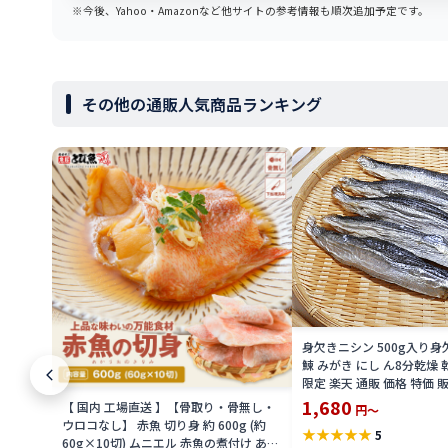
※今後、Yahoo・Amazonなど他サイトの参考情報も順次追加予定です。
その他の通販人気商品ランキング
身欠きニシン 500g入り身
鰊 みがき にし ん8分乾燥 
限定 楽天 通販 価格 特価 
1,680
【 国内 工場直送 】【骨取り・骨無し・
円～
ウロコなし】 赤魚 切り身 約 600g (約
★
★
★
★
★
5
60g×10切) ムニエル 赤魚の煮付け あん