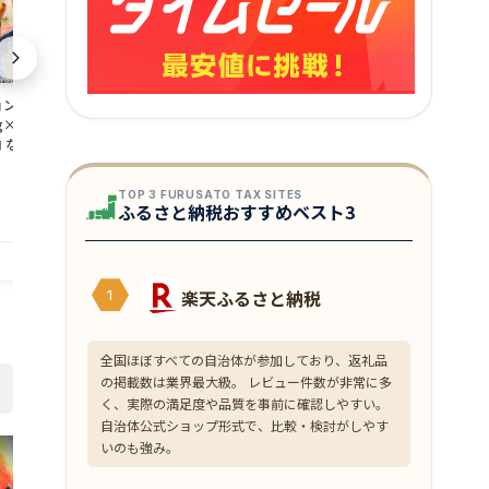
ョン フルポーション
【産地直送】福丸 さばへしこ 刺身7切
いか串 イカ串 
×2個 50本 / 500g
×5パック そのままお召し上がりいただ
惣菜 おつまみ 
肉 なし 刺身 ズワイ
けます 無添加 福井県 特産品 越前産
1,899
円～
い蟹 ギフト 父の日
「秘密のケンミンSHOW」
4,200
円～
TOP 3 FURUSATO TAX SITES
ふるさと納税おすすめベスト3
店舗：ほっきょ庵
店舗：ほっきょ庵
楽天ふるさと納税
1
全国ほぼすべての自治体が参加しており、返礼品
の掲載数は業界最大級。 レビュー件数が非常に多
く、実際の満足度や品質を事前に確認しやすい。
自治体公式ショップ形式で、比較・検討がしやす
いのも強み。