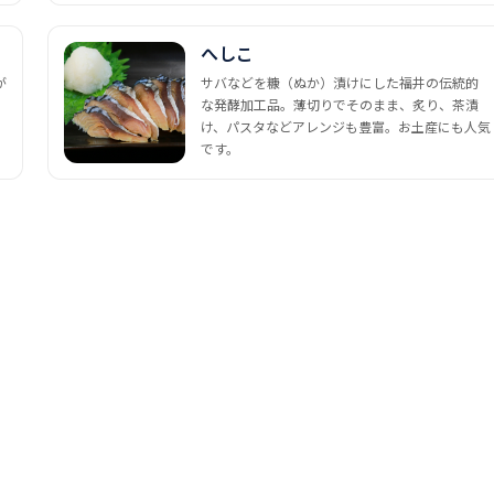
へしこ
が
サバなどを糠（ぬか）漬けにした福井の伝統的
な発酵加工品。薄切りでそのまま、炙り、茶漬
け、パスタなどアレンジも豊富。お土産にも人気
です。