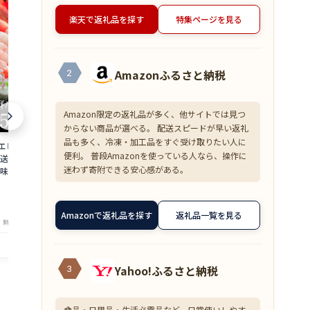
楽天で返礼品を探す
特集ページを見る
Amazonふるさと納税
2
Amazon限定の返礼品が多く、他サイトでは見つ
からない商品が選べる。 配送スピードが早い返礼
品も多く、冷凍・加工品をすぐ受け取りたい人に
 500g 約50尾
【超目玉】ズワイガニ むき身 爪下 1kg
≪家計応援価格
便利。 普段Amazonを使っている人なら、操作に
直送 大容量 業務用
(解凍後800g) 蟹 かに 冷凍 訳あり 送料無
花こえび 国産 
迷わず寄附できる安心感がある。
味しい あまえび ア
料 zkani2410
アミエビ オキ
 バーベキュー 船上
焼き チャーハ
6,999
1,390
円～
円～
is
まみ 送料無料 am
★
★
★
★
★
★
★
★
★
★
4.33
4
Amazonで返礼品を探す
返礼品一覧を見る
・鮮魚専門店 魚屋とび魚
店舗：越前ガニ・鮮魚専門店 魚屋とび魚
店舗：越
Yahoo!ふるさと納税
3
食品・日用品・生活必需品など、日常使いしやす