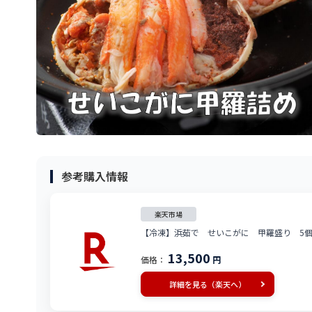
参考購入情報
楽天市場
【冷凍】浜茹で せいこがに 甲羅盛り 5
13,500
価格：
円
詳細を見る（楽天へ）