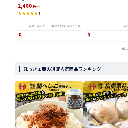
かけ ホイル焼き アカウオ 送料無料
2,480
円～
seak2305-600a
★
★
★
★
★
5
店舗：越前ガニ・鮮魚専門店 魚屋とび魚
店
左
ほっきょ庵の通販人気商品ランキング