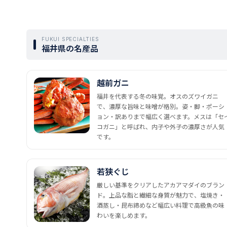
FUKUI SPECIALTIES
福井県の名産品
越前ガニ
福井を代表する冬の味覚。オスのズワイガニ
で、濃厚な旨味と味噌が格別。姿・脚・ポーシ
ョン・訳ありまで幅広く選べます。メスは「セ
コガニ」と呼ばれ、内子や外子の濃厚さが人気
です。
若狭ぐじ
厳しい基準をクリアしたアカアマダイのブラン
ド。上品な脂と繊細な身質が魅力で、塩焼き・
酒蒸し・昆布締めなど幅広い料理で高級魚の味
わいを楽しめます。