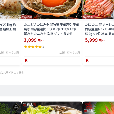
イズ 1kg 約
カニミソ かにみそ 蟹味噌 甲羅盛り 甲羅
かに カニ 蟹 ポーシ
産 極鮮王 加
焼き 内容量選択 33g×5個 33g×10個
内容量選択 1kg 500g
蟹みそ カニみそ 冷凍 ギフト 父の日
500g×1個 25本 肩
ガニ ずわいがに ずわ
3,099
5,999
円～
円～
★
★
★
★
★
5
店舗：ほっきょ庵
店舗：ほっきょ庵
右にスライドして見る