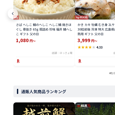
さば へしこ 鯖のへしこ へしこ鯖 焼きほ
かき カキ 牡蠣 むき身 2Lサ
ぐし 骨抜き 65g 瓶詰め 珍味 福井 鯖へし
30粒前後 冷凍 特大 広島県
こ ギフト 父の日
熱用 ギフト 父の日
1,080
3,999
円～
円～
★
★
★
★
★
4.33
店舗：ほっきょ庵
左
通販人気商品ランキング