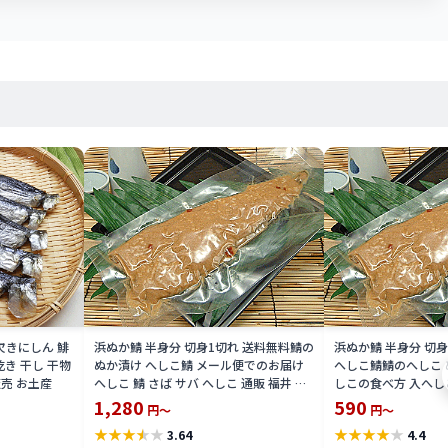
欠きにしん 鯡
浜ぬか鯖 半身分 切身1切れ 送料無料鯖の
浜ぬか鯖 半身分 切
乾き 干し 干物
ぬか漬け へしこ鯖 メール便でのお届け
へしこ鯖鯖のへしこ ぬ
販売 お土産
へしこ 鯖 さば サバ へしこ 通販 福井 伝
しこの食べ方 入へしこ
統食楽天 通販 価格 販売 母の日 記念 ギ
こ 通販 福井 伝統食 
1,280
590
円～
円～
フト
特価 販売 お土産
★
★
★
★
★
★
★
★
★
★
3.64
4.4