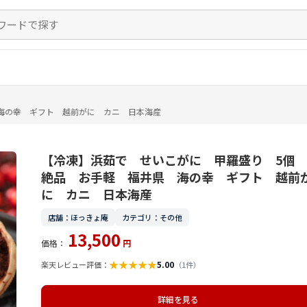
海の幸 ギフト 越前がに カニ 日本海産
【冷凍】浜茹で せいこがに 甲羅盛り 5
絶品 お手軽 福井県 海の幸 ギフト 越前
に カニ 日本海産
店舗：ほっきょ庵
カテゴリ：その他
13,500
価格：
円
★
★
★
★
★
5.00
楽天レビュー評価：
（1件）
詳細を見る