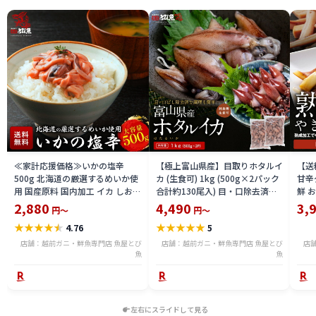
≪家計応援価格≫いかの塩辛
【極上富山県産】目取りホタルイ
【送
500g 北海道の厳選するめいか使
カ (生食可) 1kg (500g×2パック
甘辛
用 国産原料 国内加工 イカ しおか
合計約130尾入) 目・口除去済み
鮮 
ら おつまみ 酒 厳選素材 送料無料
ほたるいか 刺身 生 個別冷凍 いか
き・B
2,880
4,490
3,
円～
円～
ika2212-500a
めし 酢味噌あえ 沖漬け 海鮮 通販
★
★
★
★
★
★
★
★
★
★
4.76
5
送料無料 hoika2502
店舗：越前ガニ・鮮魚専門店 魚屋とび
店舗：越前ガニ・鮮魚専門店 魚屋とび
店
魚
魚
左右にスライドして見る