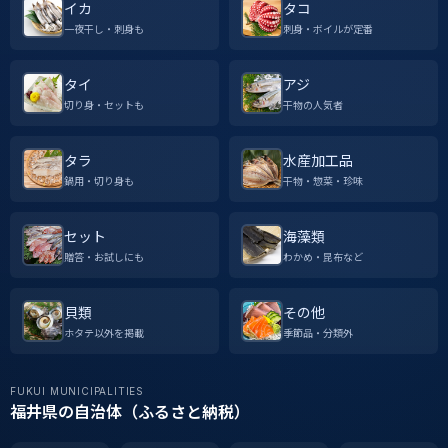
イカ
タコ
一夜干し・刺身も
刺身・ボイルが定番
タイ
アジ
切り身・セットも
干物の人気者
タラ
水産加工品
鍋用・切り身も
干物・惣菜・珍味
セット
海藻類
贈答・お試しにも
わかめ・昆布など
貝類
その他
ホタテ以外を掲載
季節品・分類外
FUKUI MUNICIPALITIES
福井県の自治体（ふるさと納税）