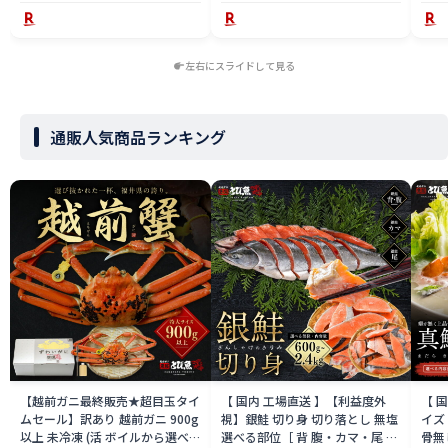
左右にスライドして見る
通販人気商品ランキング
【越前ガニ最終販売★超目玉タイ
【 国内 工場直送 】【利益度外
【 
ムセール】訳あり 越前ガニ 900g
視】銀鮭 切り身 切り落とし 無塩
イズ 
以上 未冷凍 (活 ボイルから選べ
選べる部位［ 背 腹・カマ・尾 ］
骨無