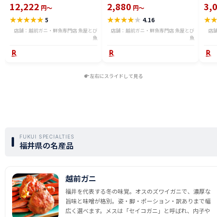
る) 福井県産 国産 産地直送 脚折
600g〜2.4kg 骨取り・骨無し 骨
(真鱈
12,222
2,880
3,
円～
円～
れ 訳ありカニ 越前がに ズワイガ
あり 切り落とし 骨取り・骨無し
ライ
★
★
★
★
★
★
★
★
★
★
★
5
4.16
ニ 越前 かに 送料無料 etz-900w
切身 ses2301-12ka
tar2
店舗：越前ガニ・鮮魚専門店 魚屋とび
店舗：越前ガニ・鮮魚専門店 魚屋とび
店
魚
魚
左右にスライドして見る
FUKUI SPECIALTIES
福井県の名産品
越前ガニ
福井を代表する冬の味覚。オスのズワイガニで、濃厚な
旨味と味噌が格別。姿・脚・ポーション・訳ありまで幅
広く選べます。メスは「セイコガニ」と呼ばれ、内子や