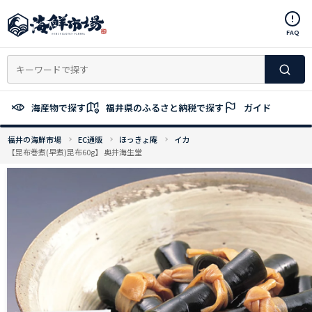
コ
ン
FAQ
テ
ン
ツ
へ
ス
海産物で探す
福井県のふるさと納税で探す
ガイド
キ
ッ
福井の海鮮市場
EC通販
ほっきょ庵
イカ
プ
【昆布巻煮(早煮)昆布60g】 奥井海生堂