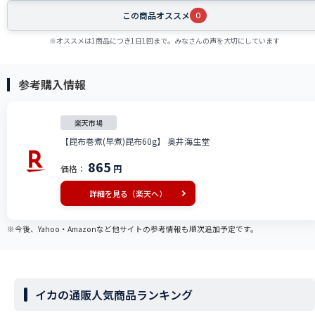
この商品オススメ
0
※オススメは1商品につき1日1回まで。みなさんの声を大切にしています
参考購入情報
楽天市場
【昆布巻煮(早煮)昆布60g】 奥井海生堂
865
価格：
円
詳細を見る（楽天へ）
※今後、Yahoo・Amazonなど他サイトの参考情報も順次追加予定です。
イカの通販人気商品ランキング