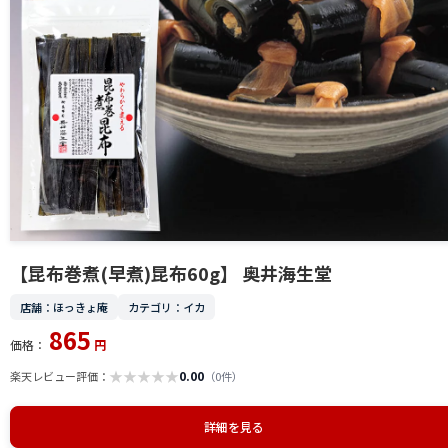
【昆布巻煮(早煮)昆布60g】 奥井海生堂
店舗：ほっきょ庵
カテゴリ：イカ
865
価格：
円
★
★
★
★
★
0.00
楽天レビュー評価：
（0件）
詳細を見る