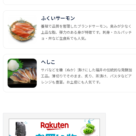
ふくいサーモン
養殖で品質を管理したブランドサーモン。臭みが少なく
上品な脂、弾力のある身が特徴です。刺身・カルパッチ
ョ・丼など生食系でも人気。
へしこ
サバなどを糠（ぬか）漬けにした福井の伝統的な発酵加
工品。薄切りでそのまま、炙り、茶漬け、パスタなどア
レンジも豊富。お土産にも人気です。