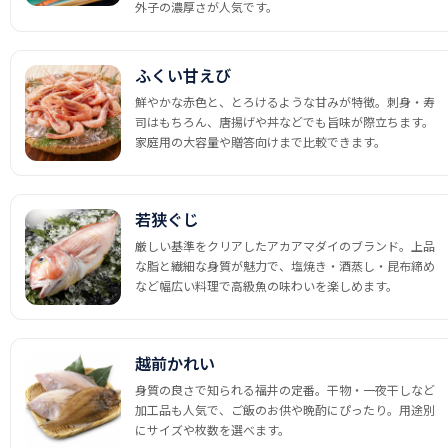
外子の濃厚さが人気です。
ふくい甘えび
鮮やかな赤色と、とろけるような甘みが特徴。刺身・寿
司はもちろん、唐揚げや丼などでも旨味が際立ちます。
家庭用の大容量や贈答向けまで比較できます。
若狭ぐじ
厳しい基準をクリアしたアカアマダイのブランド。上品
な脂と繊細な身質が魅力で、塩焼き・酒蒸し・昆布締め
など幅広い料理で高級魚の味わいを楽しめます。
越前かれい
身質の良さで知られる福井の定番。干物・一夜干しなど
加工品も人気で、ご飯のお供や晩酌にぴったり。用途別
にサイズや枚数を選べます。