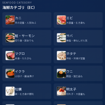
SEAFOOD CATEGORY
海鮮カテゴリ（EC）
カニ
エビ
冬の定番・人気No.1
大容量・むき身も
鮭・サーモン
サバ
切り身・訳ありも
無塩・骨なしが人気
マグロ
ホタテ
赤身・たたきも
貝柱・冷凍が定番
イクラ
ウニ
小分け・醤油漬け
瓶詰・加工品も
牡蠣
明太子
鍋・むき身が便利
切れ子・大容量も