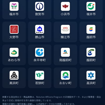
福井市
敦賀市
小浜市
坂井市
大野市
勝山市
鯖江市
越前市
あわら市
永平寺町
南越前町
越前町
美浜町
若狭町
おおい町
高浜町
掲載する自治体ロゴ・商品画像は、Rakuten Affiliate Program の正規提供データ、および事業者・自治
体より正式に使用許可を得た画像を使用しています。
情報の正確性と権利保護に配慮し、公式配信データのみを掲載しております。