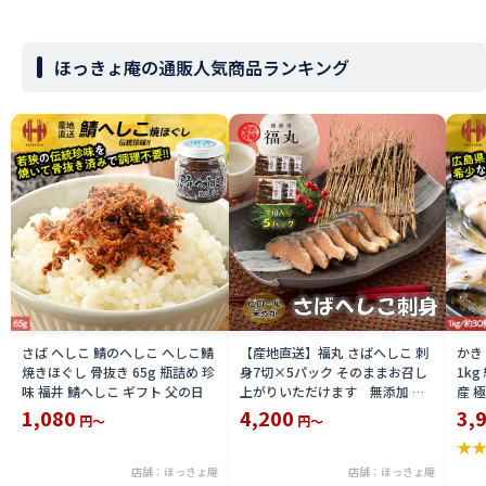
ほっきょ庵の通販人気商品ランキング
さば へしこ 鯖のへしこ へしこ鯖
【産地直送】福丸 さばへしこ 刺
かき
焼きほぐし 骨抜き 65g 瓶詰め 珍
身7切×5パック そのままお召し
1k
味 福井 鯖へしこ ギフト 父の日
上がりいただけます 無添加 福
産 
井県 特産品 越前産 「秘密のケン
1,080
4,200
3,
円～
円～
ミンSHOW」
★
店舗：ほっきょ庵
店舗：ほっきょ庵