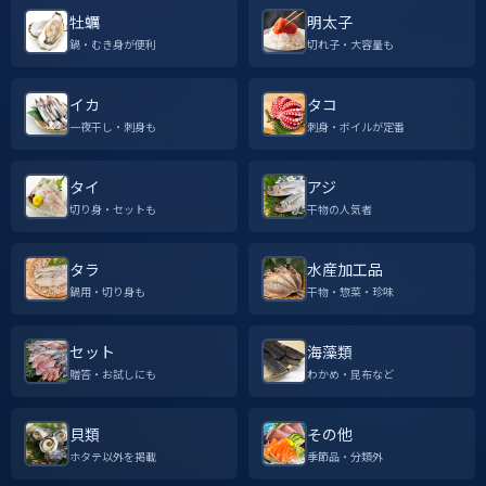
牡蠣
明太子
鍋・むき身が便利
切れ子・大容量も
イカ
タコ
一夜干し・刺身も
刺身・ボイルが定番
タイ
アジ
切り身・セットも
干物の人気者
タラ
水産加工品
鍋用・切り身も
干物・惣菜・珍味
セット
海藻類
贈答・お試しにも
わかめ・昆布など
貝類
その他
ホタテ以外を掲載
季節品・分類外