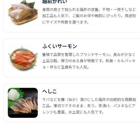
越前かれい
身質の良さで知られる福井の定番。干物・一夜干しなど
加工品も人気で、ご飯のお供や晩酌にぴったり。用途別
にサイズや枚数を選べます。
ふくいサーモン
養殖で品質を管理したブランドサーモン。臭みが少なく
上品な脂、弾力のある身が特徴です。刺身・カルパッチ
ョ・丼など生食系でも人気。
へしこ
サバなどを糠（ぬか）漬けにした福井の伝統的な発酵加
工品。薄切りでそのまま、炙り、茶漬け、パスタなどア
レンジも豊富。お土産にも人気です。