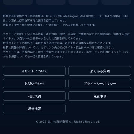
掲載する自治体ロゴ・商品画像は、Rakuten Affiliate Program の正規提供データ、および事業者・自治
体より正式に使用許可を得た画像を使用しています。
情報の正確性と権利保護に配慮し、公式配信データのみを掲載しております。
当サイトに掲載している商品情報・寄附金額・画像・内容量・在庫状況などの各種情報は、提携する通販
サイトおよび自治体の公開データをもとに自動取得しております。
取得タイミングの関係上、実際の販売価格や内容、寄附条件とは異なる場合がございます。
最新の情報や詳細については、必ずリンク先の公式サイト・自治体ページをご確認ください。
当サイトでは、掲載内容の正確性・完全性を保証するものではなく、本サービスの利用によって生じたい
かなる損害についても一切の責任を負いかねます。
当サイトについて
よくある質問
お問い合わせ
プライバシーポリシー
利用規約
免責事項
運営情報
© 2026 福井の海鮮市場 All Rights Reserved.