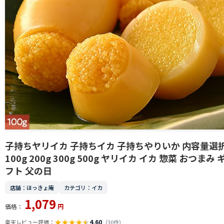
子持ちヤリイカ 子持ちイカ 子持ちやりいか 内容量選
100g 200g 300g 500g ヤリイカ イカ 惣菜 おつまみ 
フト 父の日
店舗：ほっきょ庵
カテゴリ：イカ
1,079
価格：
円
★
★
★
★
★
4.60
楽天レビュー評価：
（30件）