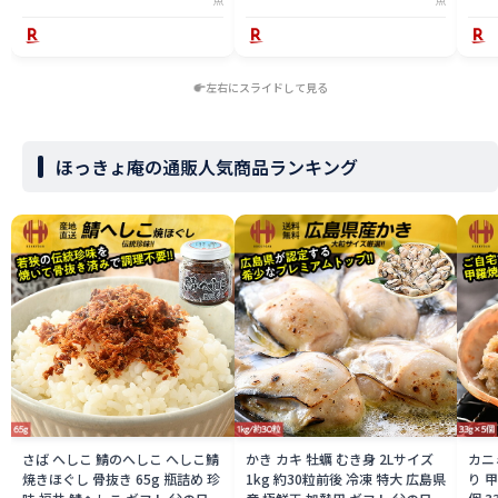
左右にスライドして見る
ほっきょ庵の通販人気商品ランキング
さば へしこ 鯖のへしこ へしこ鯖
かき カキ 牡蠣 むき身 2Lサイズ
カニ
焼きほぐし 骨抜き 65g 瓶詰め 珍
1kg 約30粒前後 冷凍 特大 広島県
り 