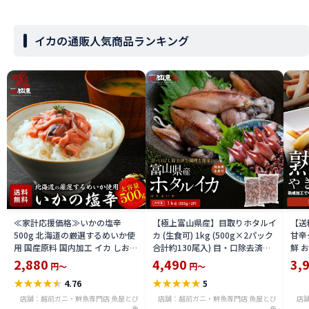
イカの通販人気商品ランキング
≪家計応援価格≫いかの塩辛
【極上富山県産】目取りホタルイ
【送
500g 北海道の厳選するめいか使
カ (生食可) 1kg (500g×2パック
甘辛
用 国産原料 国内加工 イカ しおか
合計約130尾入) 目・口除去済み
鮮 
ら おつまみ 酒 厳選素材 送料無料
ほたるいか 刺身 生 個別冷凍 いか
き・B
2,880
4,490
3,
円～
円～
ika2212-500a
めし 酢味噌あえ 沖漬け 海鮮 通販
★
★
★
★
★
★
★
★
★
★
4.76
5
送料無料 hoika2502
店舗：越前ガニ・鮮魚専門店 魚屋とび
店舗：越前ガニ・鮮魚専門店 魚屋とび
店
魚
魚