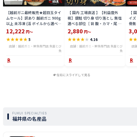
【越前ガニ最終販売★超目玉タイ
【 国内 工場直送 】【利益度外
【 
ムセール】訳あり 越前ガニ 900g
視】銀鮭 切り身 切り落とし 無塩
イズ 
以上 未冷凍 (活 ボイルから選べ
選べる部位［ 背 腹・カマ・尾 ］
骨無
る) 福井県産 国産 産地直送 脚折
600g〜2.4kg 骨取り・骨無し 骨
(真鱈
12,222
2,880
3,
円～
円～
れ 訳ありカニ 越前がに ズワイガ
あり 切り落とし 骨取り・骨無し
ライ
★
★
★
★
★
★
★
★
★
★
★
5
4.16
ニ 越前 かに 送料無料 etz-900w
切身 ses2301-12ka
tar2
店舗：越前ガニ・鮮魚専門店 魚屋とび
店舗：越前ガニ・鮮魚専門店 魚屋とび
店
魚
魚
左右にスライドして見る
FUKUI SPECIALTIES
福井県の名産品