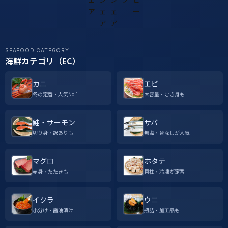
SEAFOOD CATEGORY
海鮮カテゴリ（EC）
カニ
エビ
冬の定番・人気No.1
大容量・むき身も
鮭・サーモン
サバ
切り身・訳ありも
無塩・骨なしが人気
マグロ
ホタテ
赤身・たたきも
貝柱・冷凍が定番
イクラ
ウニ
小分け・醤油漬け
瓶詰・加工品も