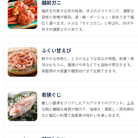
越前ガニ
福井を代表する冬の味覚。オスのズワイガニで、濃厚な
旨味と味噌が格別。姿・脚・ポーション・訳ありまで幅
広く選べます。メスは「セイコガニ」と呼ばれ、内子や
外子の濃厚さが人気です。
ふくい甘えび
鮮やかな赤色と、とろけるような甘みが特徴。刺身・寿
司はもちろん、唐揚げや丼などでも旨味が際立ちます。
家庭用の大容量や贈答向けまで比較できます。
若狭ぐじ
厳しい基準をクリアしたアカアマダイのブランド。上品
な脂と繊細な身質が魅力で、塩焼き・酒蒸し・昆布締め
など幅広い料理で高級魚の味わいを楽しめます。