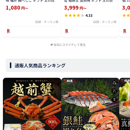
味 福井 鯖へしこ ギフト 父の日
産 極鮮王 加熱用 ギフト 父の日
個 
凍 
1,080
3,999
3,
円～
円～
★
★
★
★
★
★
4.33
店舗：ほっきょ庵
店舗：ほっきょ庵
左右にスライドして見る
通販人気商品ランキング