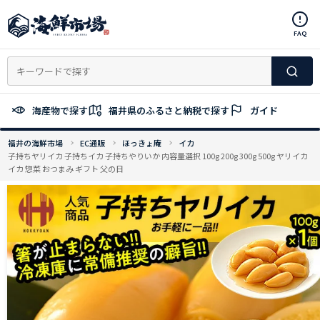
コ
ン
FAQ
テ
ン
ツ
へ
ス
海産物で探す
福井県のふるさと納税で探す
ガイド
キ
ッ
福井の海鮮市場
EC通販
ほっきょ庵
イカ
プ
子持ちヤリイカ 子持ちイカ 子持ちやりいか 内容量選択 100g 200g 300g 500g ヤリイカ
イカ 惣菜 おつまみ ギフト 父の日