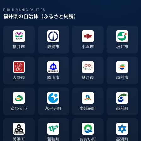
FUKUI MUNICIPALITIES
福井県の自治体（ふるさと納税）
福井市
敦賀市
小浜市
坂井市
大野市
勝山市
鯖江市
越前市
あわら市
永平寺町
南越前町
越前町
美浜町
若狭町
おおい町
高浜町