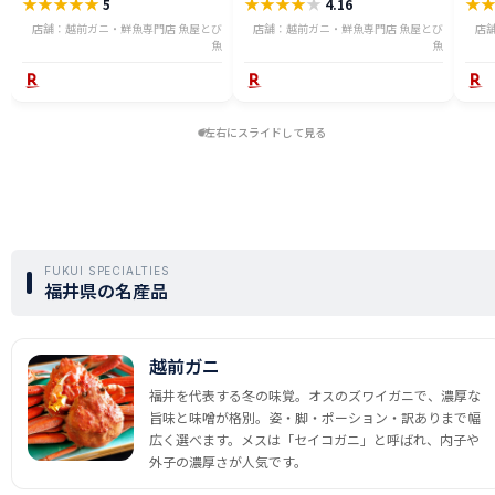
★
★
★
★
★
★
★
★
★
★
★
5
4.16
ニ 越前 かに 送料無料 etz-900w
切身 ses2301-12ka
tar2
店舗：越前ガニ・鮮魚専門店 魚屋とび
店舗：越前ガニ・鮮魚専門店 魚屋とび
店
魚
魚
左右にスライドして見る
FUKUI SPECIALTIES
福井県の名産品
越前ガニ
福井を代表する冬の味覚。オスのズワイガニで、濃厚な
旨味と味噌が格別。姿・脚・ポーション・訳ありまで幅
広く選べます。メスは「セイコガニ」と呼ばれ、内子や
外子の濃厚さが人気です。