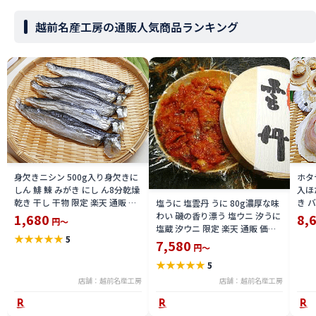
越前名産工房の通販人気商品ランキング
身欠きニシン 500g入り身欠きに
ホタ
しん 鯡 鰊 みがき にし ん8分乾燥
入ほ
乾き 干し 干物 限定 楽天 通販 価
き 
塩うに 塩雲丹 うに 80g濃厚な味
格 特価 販売 お土産
冷凍
わい 磯の香り漂う 塩ウニ 汐うに
1,680
8,
円～
加熱
塩蔵 汐ウニ 限定 楽天 通販 価格
★
★
★
★
★
5
通販
特価 販売 お土産
7,580
円～
★
★
★
★
★
5
店舗：越前名産工房
店舗：越前名産工房