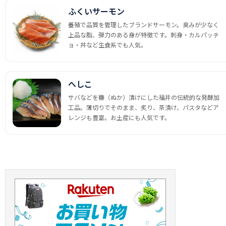
ふくいサーモン
養殖で品質を管理したブランドサーモン。臭みが少なく
上品な脂、弾力のある身が特徴です。刺身・カルパッチ
ョ・丼など生食系でも人気。
へしこ
サバなどを糠（ぬか）漬けにした福井の伝統的な発酵加
工品。薄切りでそのまま、炙り、茶漬け、パスタなどア
レンジも豊富。お土産にも人気です。