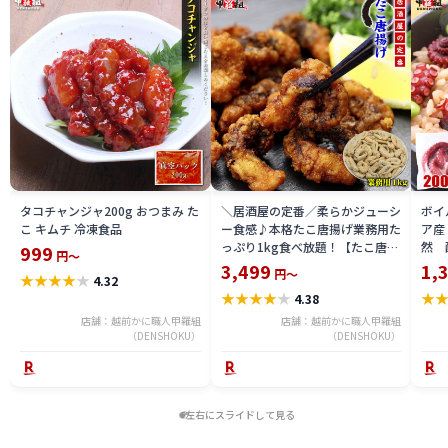
タコチャンジャ200g おつまみ た
＼居酒屋の定番／柔らかジューシ
ボイ
こ キムチ 冷凍食品
ー食感♪本格たこ唐揚げ業務用た
ア産
っぷり1kg食べ放題！【たこ唐揚
然 
999
円～
げ】【タコ唐揚げ】【蛸唐揚げ】
3,499
1,
円～
★
★
★
★
★
4.32
【たこから】 冷凍食品
★
★
★
★
★
★
4.38
店舗：越前かに職人甲羅組
店舗：越前かに職人甲羅組
（DENSHOKU）
（DENSHOKU）
左右にスライドして見る