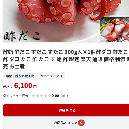
酢蛸 酢だこ すだこ すたこ 300g入×1個酢ダコ 酢だこ
酢 ダコ たこ 酢 たこ す 蛸 酢 限定 楽天 通販 価格 特価 
売 お土産
店舗：越前名産工房
カテゴリ：タコ
6,100
価格：
円
★
★
★
★
★
0.00
楽天レビュー評価：
（0件）
詳細を見る
この商品オススメ
0