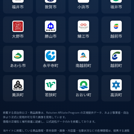
福井市
敦賀市
小浜市
坂井市
大野市
勝山市
鯖江市
越前市
あわら市
永平寺町
南越前町
越前町
美浜町
若狭町
おおい町
高浜町
掲載する自治体ロゴ・商品画像は、Rakuten Affiliate Program の正規提供データ、および事業者・自治
体より正式に使用許可を得た画像を使用しています。
情報の正確性と権利保護に配慮し、公式配信データのみを掲載しております。
当サイトに掲載している商品情報・寄附金額・画像・内容量・在庫状況などの各種情報は、提携する通販