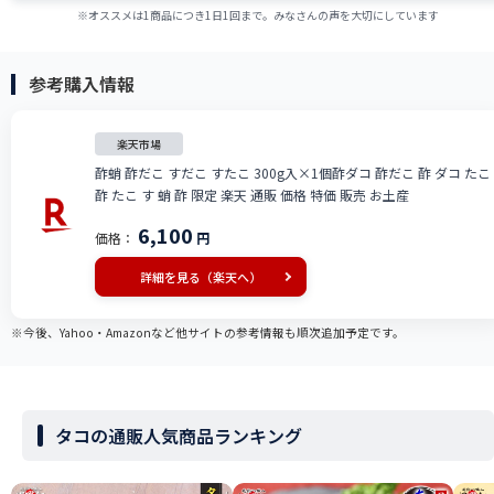
※オススメは1商品につき1日1回まで。みなさんの声を大切にしています
参考購入情報
楽天市場
酢蛸 酢だこ すだこ すたこ 300g入×1個酢ダコ 酢だこ 酢 ダコ たこ
酢 たこ す 蛸 酢 限定 楽天 通販 価格 特価 販売 お土産
6,100
価格：
円
詳細を見る（楽天へ）
※今後、Yahoo・Amazonなど他サイトの参考情報も順次追加予定です。
タコの通販人気商品ランキング