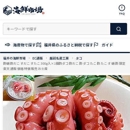
コ
ン
FAQ
テ
ン
ツ
へ
ス
海産物で探す
福井県のふるさと納税で探す
ガイド
キ
ッ
福井の海鮮市場
EC通販
越前名産工房
タコ
プ
酢蛸 酢だこ すだこ すたこ 300g入×1個酢ダコ 酢だこ 酢 ダコ たこ 酢 たこ す 蛸 酢 限定
楽天 通販 価格 特価 販売 お土産