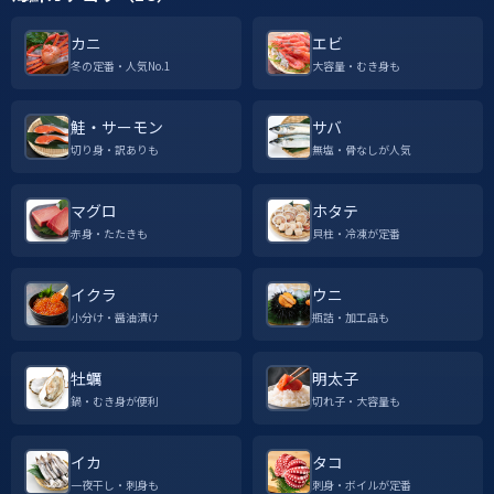
カニ
エビ
冬の定番・人気No.1
大容量・むき身も
鮭・サーモン
サバ
切り身・訳ありも
無塩・骨なしが人気
マグロ
ホタテ
赤身・たたきも
貝柱・冷凍が定番
イクラ
ウニ
小分け・醤油漬け
瓶詰・加工品も
牡蠣
明太子
鍋・むき身が便利
切れ子・大容量も
イカ
タコ
一夜干し・刺身も
刺身・ボイルが定番