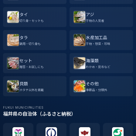
タイ
アジ
切り身・セットも
干物の人気者
タラ
水産加工品
鍋用・切り身も
干物・惣菜・珍味
セット
海藻類
贈答・お試しにも
わかめ・昆布など
貝類
その他
ホタテ以外を掲載
季節品・分類外
FUKUI MUNICIPALITIES
福井県の自治体（ふるさと納税）