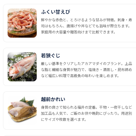
ふくい甘えび
鮮やかな赤色と、とろけるような甘みが特徴。刺身・寿
司はもちろん、唐揚げや丼などでも旨味が際立ちます。
家庭用の大容量や贈答向けまで比較できます。
若狭ぐじ
厳しい基準をクリアしたアカアマダイのブランド。上品
な脂と繊細な身質が魅力で、塩焼き・酒蒸し・昆布締め
など幅広い料理で高級魚の味わいを楽しめます。
越前かれい
身質の良さで知られる福井の定番。干物・一夜干しなど
加工品も人気で、ご飯のお供や晩酌にぴったり。用途別
にサイズや枚数を選べます。