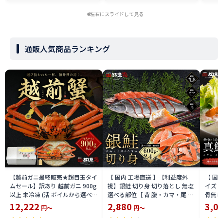
左右にスライドして見る
通販人気商品ランキング
【越前ガニ最終販売★超目玉タイ
【 国内 工場直送 】【利益度外
【 
ムセール】訳あり 越前ガニ 900g
視】銀鮭 切り身 切り落とし 無塩
イズ 
以上 未冷凍 (活 ボイルから選べ
選べる部位［ 背 腹・カマ・尾 ］
骨無
る) 福井県産 国産 産地直送 脚折
600g〜2.4kg 骨取り・骨無し 骨
(真鱈
12,222
2,880
3,
円～
円～
れ 訳ありカニ 越前がに ズワイガ
あり 切り落とし 骨取り・骨無し
ライ