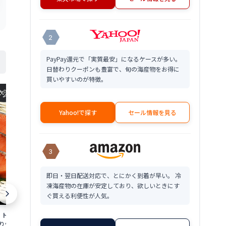
2
PayPay還元で「実質最安」になるケースが多い。
日替わりクーポンも豊富で、旬の海産物をお得に
買いやすいのが特徴。
Yahoo!で探す
セール情報を見る
3
即日・翌日配送対応で、とにかく到着が早い。 冷
干たら 1袋入り 送料無料 干し たら 干 た
干たら 3袋入り
凍海産物の在庫が安定しており、欲しいときにす
ら干したら 干し鱈 干しタラ 干物 通販す
ら干したら 干
ぐ買える利便性が人気。
きみたら すきみだら すきみだら だら干
きみたら すき
しだら 干しだら 送料込 価格 プゴク 寒干
しだら 干しだら
2,580
4,300
身 トラウトサーモン
円～
円～
したら 限定 楽天 通販 価格 特価 販売 お
したら 限定 楽
5切入り少量パックで使い