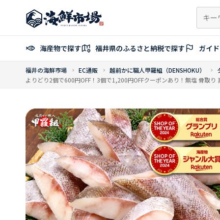
コ
ン
テ
ン
海産物で探す
福井県のふるさと納税で探す
ガイド
ツ
へ
福井の海鮮市場
EC通販
越前かに職人甲羅組（DENSHOKU）
ス
よりどり2個で600円OFF！3個で1,200円OFFクーポンあり！無塩 骨取り 
キ
ッ
プ