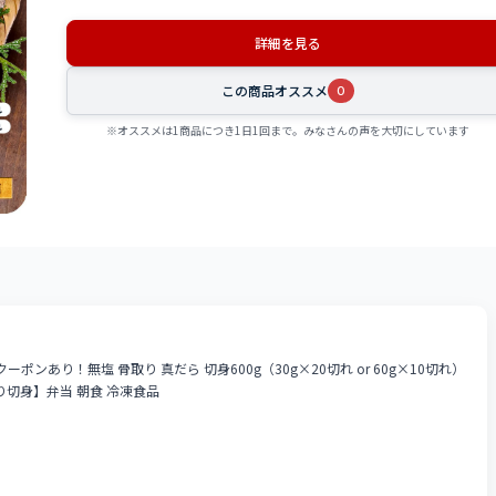
詳細を見る
この商品オススメ
0
※オススメは1商品につき1日1回まで。みなさんの声を大切にしています
Fクーポンあり！無塩 骨取り 真だら 切身600g（30g×20切れ or 60g×10切れ）
り切身】弁当 朝食 冷凍食品