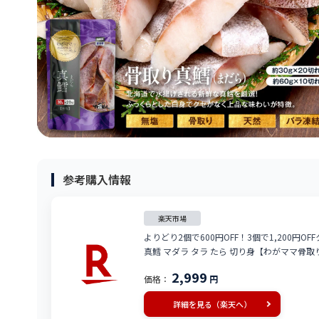
参考購入情報
楽天市場
よりどり2個で600円OFF！3個で1,200円OF
真鱈 マダラ タラ たら 切り身【わがママ骨取
2,999
価格：
円
詳細を見る（楽天へ）