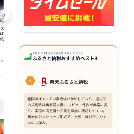
ンスパン えびぱん え
イカゲソ竜田揚げ 500g いか 烏賊 下足
お刺身やステ
ぱん エビぱん トー
ゲソ 唐揚げ から揚げ からあげ 弁当 時短
高級あわび1k
時短 おやつ えび エ
簡単 カンタン 調理 つまみ あて アテ 肴
料無料 更に2個
タイパ スルメ するめ フライ
1,200円OFF
1,760
8,999
円～
円～
3,000円OF
★
★
★
★
★
★
★
★
★
★
TOP 3 FURUSATO TAX SITES
4.83
4
【アワビ】【鮑
ふるさと納税おすすめベスト3
甲羅組（DENSHOKU）
店舗：越前かに職人甲羅組（DENSHOKU）
店舗：越前か
楽天ふるさと納税
1
全国ほぼすべての自治体が参加しており、返礼品
の掲載数は業界最大級。 レビュー件数が非常に多
く、実際の満足度や品質を事前に確認しやすい。
自治体公式ショップ形式で、比較・検討がしやす
いのも強み。