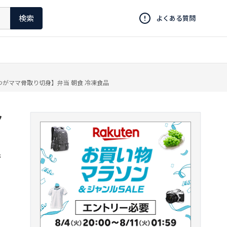
検索
よくある質問
り身【わがママ骨取り切身】弁当 朝食 冷凍食品
ク
弁