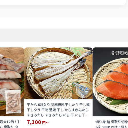
干たら 6袋入り 送料無料干したら 干し鱈
干しタラ 干物 通販 干し たらすきみたら
すきみだら すきみだら だら 干 たら干し
だら 干しだら 送料込 価格 プゴク 寒干し
7,300
P最大12倍！】
切り身 鮭 骨取り切
円～
たら 限定 楽天 通販 価格 特価 販売 お土
 骨取り タ
5枚 300g さけ 