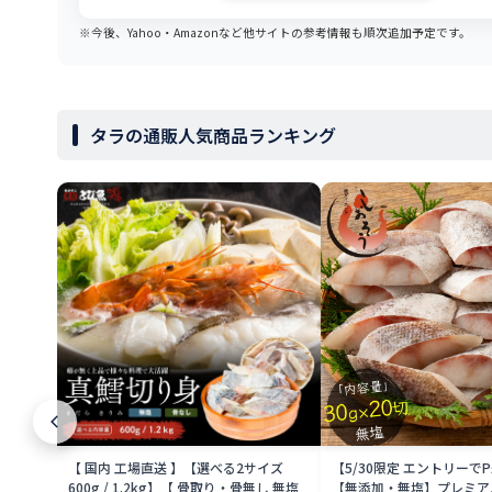
※今後、Yahoo・Amazonなど他サイトの参考情報も順次追加予定です。
タラの通販人気商品ランキング
【 国内 工場直送 】【選べる2サイズ
【5/30限定 エントリーで
600g / 1.2kg】【 骨取り・骨無し 無塩
【無添加・無塩】プレミアム