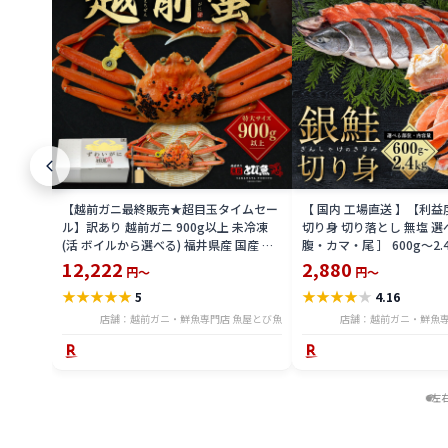
【越前ガニ最終販売★超目玉タイムセー
【 国内 工場直送 】【利
ル】訳あり 越前ガニ 900g以上 未冷凍
切り身 切り落とし 無塩 選
(活 ボイルから選べる) 福井県産 国産 産
腹・カマ・尾 ］ 600g〜2.
地直送 脚折れ 訳ありカニ 越前がに ズワ
骨無し 骨あり 切り落とし
12,222
2,880
円～
円～
イガニ 越前 かに 送料無料 etz-900w
し 切身 ses2301-12ka
★
★
★
★
★
★
★
★
★
★
5
4.16
店舗：越前ガニ・鮮魚専門店 魚屋とび魚
店舗：越前ガニ・鮮魚専
左