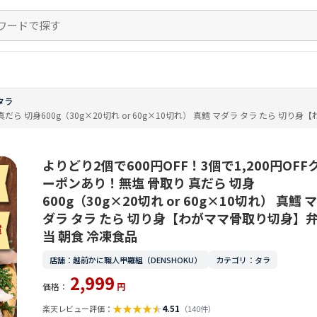
タラ
真だら 切身600g（30g×20切れ or 60g×10切れ） 真鱈 マダラ タラ たら 切
よりどり2個で600円OFF！3個で1,200円OFF
ーポンあり！無塩 骨取り 真だら 切身
600g（30g×20切れ or 60g×10切れ） 真鱈 マ
ダラ タラ たら 切り身【わがママ骨取り切身】
当 朝食 冷凍食品
店舗：越前かに職人甲羅組（DENSHOKU）
カテゴリ：タラ
2,999
価格：
円
★
★
★
★
★
4.51
楽天レビュー評価：
（140件）