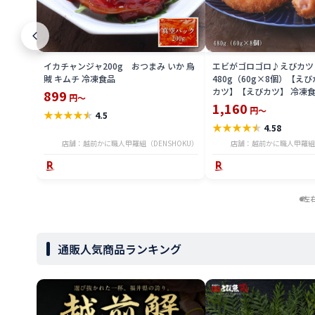
イカチャンジャ200g おつまみ いか 烏
エビがゴロゴロ♪えびカツ
賊 キムチ 冷凍食品
480g（60g×8個）【え
カツ】【えびカツ】 冷凍
899
円～
1,160
円～
★
★
★
★
★
4.5
★
★
★
★
★
4.58
店舗：越前かに職人甲羅組（DENSHOKU）
店舗：越前かに職人甲羅組（
左
通販人気商品ランキング