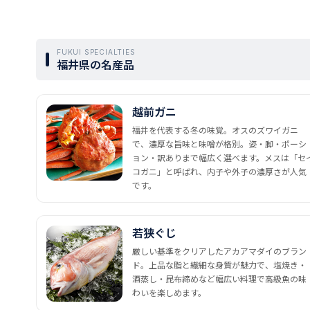
FUKUI SPECIALTIES
福井県の名産品
越前ガニ
福井を代表する冬の味覚。オスのズワイガニ
で、濃厚な旨味と味噌が格別。姿・脚・ポーシ
ョン・訳ありまで幅広く選べます。メスは「セ
コガニ」と呼ばれ、内子や外子の濃厚さが人気
です。
若狭ぐじ
厳しい基準をクリアしたアカアマダイのブラン
ド。上品な脂と繊細な身質が魅力で、塩焼き・
酒蒸し・昆布締めなど幅広い料理で高級魚の味
わいを楽しめます。