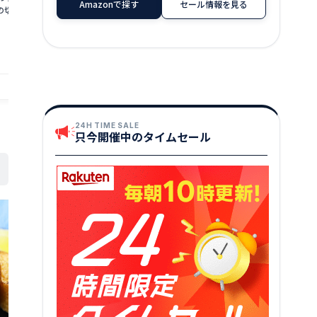
★
★
★
★
★
5
Amazonで探す
セール情報を見る
土産
土産
の切り身魚 冷凍
店舗：越若水産
店舗：越前名産工房
24H TIME SALE
只今開催中のタイムセール