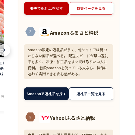
楽天で返礼品を探す
特集ページを見る
Amazonふるさと納税
2
Amazon限定の返礼品が多く、他サイトでは見つ
からない商品が選べる。 配送スピードが早い返礼
品も多く、冷凍・加工品をすぐ受け取りたい人に
 500g 約50尾
【超目玉】ズワイガニ むき身 爪下 1kg
≪家計応援価格
便利。 普段Amazonを使っている人なら、操作に
直送 大容量 業務用
(解凍後800g) 蟹 かに 冷凍 訳あり 送料無
花こえび 国産 
迷わず寄附できる安心感がある。
味しい あまえび ア
料 zkani2410
アミエビ オキ
 バーベキュー 船上
焼き チャーハ
6,999
1,390
円～
円～
is
まみ 送料無料 am
★
★
★
★
★
★
★
★
★
★
4.33
4
Amazonで返礼品を探す
返礼品一覧を見る
・鮮魚専門店 魚屋とび魚
店舗：越前ガニ・鮮魚専門店 魚屋とび魚
店舗：越
Yahoo!ふるさと納税
3
食品・日用品・生活必需品など、日常使いしやす