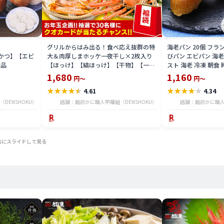
グリルからはみ出る！食べ応え抜群の特
海老パン 20個 フラ
びかつ】【エビ
大＆肉厚しまホッケ一夜干し×2枚入り
びパン エビパン 海老
食品
【ほっけ】【縞ほっけ】【干物】【一夜
スト 海老 冷凍 朝食 
干し】 冷凍食品
ビ
1,680
1,160
円～
円～
★
★
★
★
★
★
★
★
★
★
4.61
4.34
DENSHOKU）
店舗：越前かに職人甲羅組（DENSHOKU）
店舗：越前かに職人
右にスライドして見る