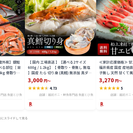
益度外視】銀鮭
【 国内 工場直送 】【選べる2サイズ
≪家計応援価格≫ 甘エビ
べる部位［ 背
600g / 1.2kg】【 骨取り・骨無し 無塩
福井県産 国産 産地
4kg 骨取り・
】国産 たら 切り身 (真鱈) 無添加 真ダラ
子無し 天然 甘くて美
 骨取り・骨無
骨抜き 鍋 フライ ホイル焼き 送料無料
マエビ お刺身 お寿司
3,000
3,270
円～
円～
tar2306-12ka
凍結 送料無料 amaeb
★
★
★
★
★
★
★
★
★
★
4.73
5
門店 魚屋とび魚
店舗：越前ガニ・鮮魚専門店 魚屋とび魚
店舗：越前ガニ
右にスライドして見る