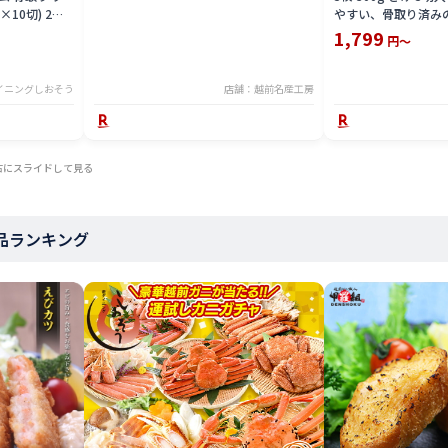
産
×10切) 2個
やすい、骨取り済み
 OFF まとめ
1,799
円～
し スケソウダ
凍結 冷凍 グル
日
イニングしおそう
店舗：越前名産工房
右にスライドして見る
商品ランキング