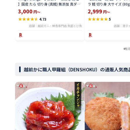
】国産 たら 切り身 (真鱈) 無添加 真ダラ
ラ 鱈 切り身 大サイズ (80g
骨抜き 鍋 フライ ホイル焼き 送料無料
購入500円 3個購入1,200円
3,000
2,999
円～
円～
tar2306-12ka
買いクーポン付 天然 骨な
★
★
★
★
★
★
★
★
★
★
4.73
5
ラ 助宗鱈 チャック袋 バラ
メ ギフト プレゼント 父の
店舗：越前ガニ・鮮魚専門店 魚屋とび魚
店舗：港ダ
左
越前かに職人甲羅組（DENSHOKU）の通販人気