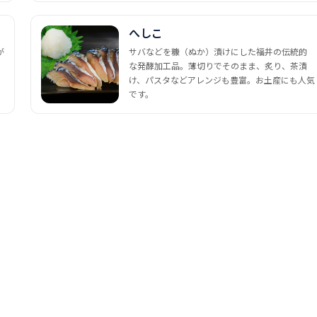
へしこ
が
サバなどを糠（ぬか）漬けにした福井の伝統的
な発酵加工品。薄切りでそのまま、炙り、茶漬
け、パスタなどアレンジも豊富。お土産にも人気
です。