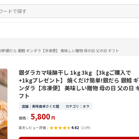
け簡単!銀だら 銀鱈 ギンダラ【冷凍便】 美味しい贈物 母の日 父の日 ギフト
銀ダラカマ味醂干し 1kg 3kg 【3kgご購入で
+1kgプレゼント】 焼くだけ簡単!銀だら 銀鱈 ギ
ンダラ【冷凍便】 美味しい贈物 母の日 父の日 
フト
店舗：美味食卓さくだ屋
カテゴリ：タラ
5,800
価格：
円
★
★
★
★
★
4.62
楽天レビュー評価：
（21件）