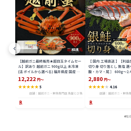
【越前ガニ最終販売★超目玉タイムセー
【 国内 工場直送 】【利
ル】訳あり 越前ガニ 900g以上 未冷凍
切り身 切り落とし 無塩 選
(活 ボイルから選べる) 福井県産 国産 産
腹・カマ・尾 ］ 600g〜2.
地直送 脚折れ 訳ありカニ 越前がに ズワ
骨無し 骨あり 切り落とし
12,222
2,880
円～
円～
イガニ 越前 かに 送料無料 etz-900w
し 切身 ses2301-12ka
★
★
★
★
★
★
★
★
★
★
5
4.16
店舗：越前ガニ・鮮魚専門店 魚屋とび魚
店舗：越前ガニ・鮮魚専
左