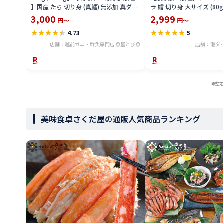
】国産 たら 切り身 (真鱈) 無添加 真ダラ
ラ 鱈 切り身 大サイズ (80g
骨抜き 鍋 フライ ホイル焼き 送料無料
購入500円 3個購入1,200円
3,000
2,999
円～
円～
tar2306-12ka
買いクーポン付 天然 骨な
★
★
★
★
★
★
★
★
★
★
4.73
5
ラ 助宗鱈 チャック袋 バラ
メ ギフト プレゼント 父の
店舗：越前ガニ・鮮魚専門店 魚屋とび魚
店舗：港ダ
左
美味食卓さくだ屋の通販人気商品ランキング