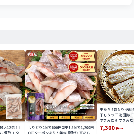
干たら 6袋入り 送
干しタラ 干物 通販 
すきみだら すきみだら
だら 干しだら 送料込
7,300
P最大12倍！】
よりどり2個で600円OFF！3個で1,200円
円～
たら 限定 楽天 通販 
 骨取り タ
OFFクーポンあり！無塩 骨取り 真だら