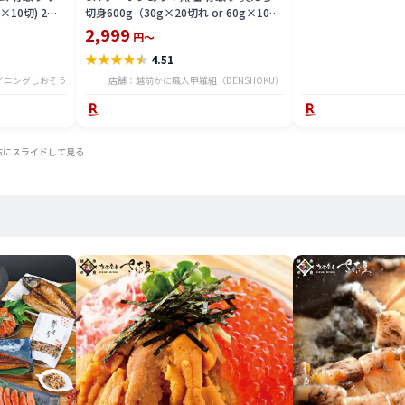
産
×10切) 2個
切身600g（30g×20切れ or 60g×10切
 OFF まとめ
れ） 真鱈 マダラ タラ たら 切り身【わが
2,999
円～
し スケソウダ
ママ骨取り切身】弁当 朝食 冷凍食品
★
★
★
★
★
4.51
凍結 冷凍 グル
日
イニングしおそう
店舗：越前かに職人甲羅組（DENSHOKU）
右にスライドして見る