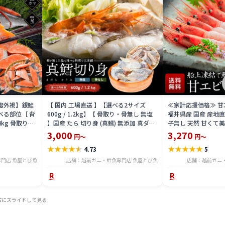
益度外視】銀鮭
【 国内 工場直送 】【選べる2サイズ
≪家計応援価格≫ 甘エビ
べる部位［ 背
600g / 1.2kg】【 骨取り・骨無し 無塩
福井県産 国産 産地
4kg 骨取り・
】国産 たら 切り身 (真鱈) 無添加 真ダラ
子無し 天然 甘くて美
 骨取り・骨無
骨抜き 鍋 フライ ホイル焼き 送料無料
マエビ お刺身 お寿司
3,000
3,270
円～
円～
tar2306-12ka
凍結 送料無料 amaeb
★
★
★
★
★
★
★
★
★
★
4.73
5
門店 魚屋とび魚
店舗：越前ガニ・鮮魚専門店 魚屋とび魚
店舗：越前ガニ
右にスライドして見る