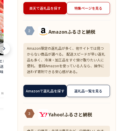
楽天で返礼品を探す
特集ページを見る
Amazonふるさと納税
2
Amazon限定の返礼品が多く、他サイトでは見つ
からない商品が選べる。 配送スピードが早い返礼
品も多く、冷凍・加工品をすぐ受け取りたい人に
 500g 約50尾
【超目玉】ズワイガニ むき身 爪下 1kg
≪家計応援価格
便利。 普段Amazonを使っている人なら、操作に
直送 大容量 業務用
(解凍後800g) 蟹 かに 冷凍 訳あり 送料無
花こえび 国産 
迷わず寄附できる安心感がある。
味しい あまえび ア
料 zkani2410
アミエビ オキ
 バーベキュー 船上
焼き チャーハ
6,999
1,390
円～
円～
is
まみ 送料無料 am
★
★
★
★
★
★
★
★
★
★
4.33
4
Amazonで返礼品を探す
返礼品一覧を見る
・鮮魚専門店 魚屋とび魚
店舗：越前ガニ・鮮魚専門店 魚屋とび魚
店舗：越
Yahoo!ふるさと納税
3
食品・日用品・生活必需品など、日常使いしやす