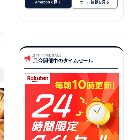
Amazonで探す
セール情報を見る
土産
やすい、骨取り済みの切り身魚 冷凍
1,799
円～
店舗：越前名産工房
店舗：越若水産
24H TIME SALE
只今開催中のタイムセール