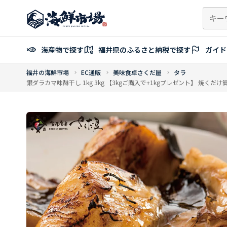
コ
ン
テ
ン
海産物で探す
福井県のふるさと納税で探す
ガイド
ツ
へ
福井の海鮮市場
EC通販
美味食卓さくだ屋
タラ
ス
銀ダラカマ味醂干し 1kg 3kg 【3kgご購入で+1kgプレゼント】 焼くだ
キ
ッ
プ