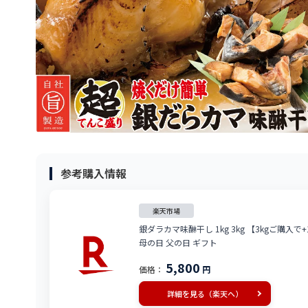
参考購入情報
楽天市場
銀ダラカマ味醂干し 1kg 3kg 【3kgご購
母の日 父の日 ギフト
5,800
価格：
円
詳細を見る（楽天へ）