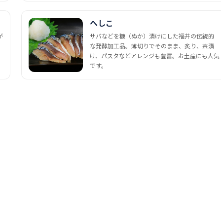
へしこ
が
サバなどを糠（ぬか）漬けにした福井の伝統的
な発酵加工品。薄切りでそのまま、炙り、茶漬
け、パスタなどアレンジも豊富。お土産にも人気
です。