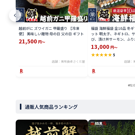
越前がに ズワイガニ 甲羅盛り 【冷凍
福袋 海鮮福袋 全10品 冬
便】 美味しい贈物 母の日 父の日 ギフト
ット 明太子、ネギトロ、
び、漬け丼サーモン、ふり
21,500
円～
干物、焼き鯖寿司、おつま
13,000
円～
ぎ蒲焼き お取り寄せ 【冷
★
★
★
★
★
5
い贈物
店舗：美味食卓さくだ屋
店舗：
左
通販人気商品ランキング