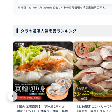
※今後、Yahoo・Amazonなど他サイトの参考情報も順次追加予定です。
タラの通販人気商品ランキング
【 国内 工場直送 】【選べる2サイズ
【5/30限定 エントリーで
600g / 1.2kg】【 骨取り・骨無し 無塩
【無添加・無塩】プレミアム