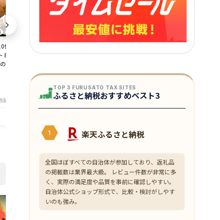
10個 ミニサイズ 海
訳あり 海鮮 干物セット 1kg 詰め合わせ
がらえび 500
 BBQ【冷蔵便】美
おまかせ 製造元直売 アウトレット干物
凍便】美味しい
父の日 ギフト
乾燥【冷凍便】 美味しい贈物 母の日 父
ト
の日 ギフト
3,500
6,000
円～
円～
★
★
★
★
★
★
★
★
★
★
TOP 3 FURUSATO TAX SITES
4.18
4
ふるさと納税おすすめベスト3
店舗：美味食卓さくだ屋
店舗：美味食卓さくだ屋
楽天ふるさと納税
1
全国ほぼすべての自治体が参加しており、返礼品
の掲載数は業界最大級。 レビュー件数が非常に多
く、実際の満足度や品質を事前に確認しやすい。
自治体公式ショップ形式で、比較・検討がしやす
いのも強み。