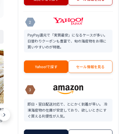
2
PayPay還元で「実質最安」になるケースが多い。
日替わりクーポンも豊富で、旬の海産物をお得に
買いやすいのが特徴。
Yahoo!で探す
セール情報を見る
3
即日・翌日配送対応で、とにかく到着が早い。 冷
料無料干したら 干し鱈
干たら 1袋入り
凍海産物の在庫が安定しており、欲しいときにす
干し たらすきみたら
ら干したら 干
ぐ買える利便性が人気。
 だら 干 たら干し
きみたら すき
 価格 プゴク 寒干し
しだら 干しだら
2,580
切り身 鮭 骨取り切身 トラウトサーモン
円～
価格 特価 販売 お土
したら 限定 楽
5枚 300g さけ 5切入り少量パックで使い