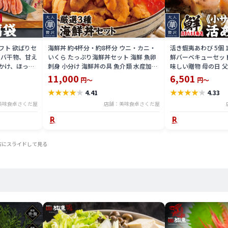
ギフト 欲ばりセ
海鮮丼 約4杯分・約8杯分 ウニ・カニ・
活き蝦夷あわび 5個 
サバ干物、甘え
いくら たっぷり海鮮丼セット 海鮮 魚卵
鮮バーベキューセット
かけ、ほっけ
刺身 小分け 海鮮丼の具 魚介類 水産加工
味しい贈物 母の日 
みタコ、うな
品【冷凍便】美味しい贈物 母の日 父の
11,000
6,501
円～
円～
凍便】 美味し
日 ギフト
★
★
★
★
★
★
★
★
★
★
4.41
4.33
美味食卓さくだ屋
店舗：美味食卓さくだ屋
右にスライドして見る