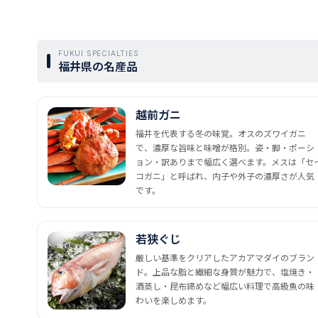
FUKUI SPECIALTIES
福井県の名産品
越前ガニ
福井を代表する冬の味覚。オスのズワイガニ
で、濃厚な旨味と味噌が格別。姿・脚・ポーシ
ョン・訳ありまで幅広く選べます。メスは「セ
コガニ」と呼ばれ、内子や外子の濃厚さが人気
です。
若狭ぐじ
厳しい基準をクリアしたアカアマダイのブラン
ド。上品な脂と繊細な身質が魅力で、塩焼き・
酒蒸し・昆布締めなど幅広い料理で高級魚の味
わいを楽しめます。