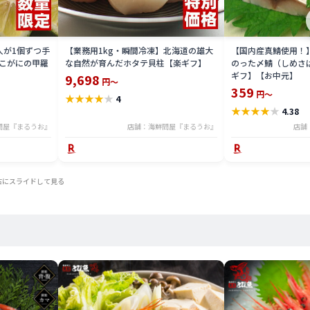
人が1個ずつ手
【業務用1kg・瞬間冷凍】北海道の雄大
【国内産真鯖使用！
こがにの甲羅
な自然が育んだホタテ貝柱【楽ギフ】
のった〆鯖（しめさ
ギフ】【お中元】
9,698
円～
359
円～
★
★
★
★
★
4
★
★
★
★
★
4.38
問屋『まるうお』
店舗：海鮮問屋『まるうお』
店舗
右にスライドして見る