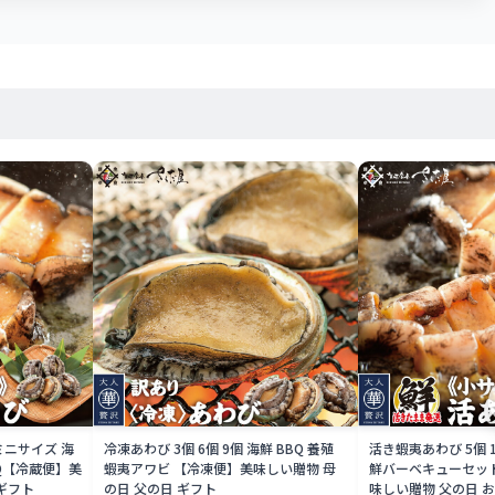
ミニサイズ 海
冷凍あわび 3個 6個 9個 海鮮 BBQ 養殖
活き蝦夷あわび 5個 
Q【冷蔵便】美
蝦夷アワビ 【冷凍便】美味しい贈物 母
鮮バーベキューセット
ギフト
の日 父の日 ギフト
味しい贈物 父の日 