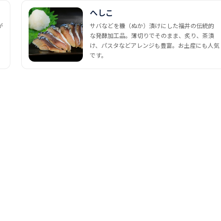
へしこ
が
サバなどを糠（ぬか）漬けにした福井の伝統的
な発酵加工品。薄切りでそのまま、炙り、茶漬
け、パスタなどアレンジも豊富。お土産にも人気
です。