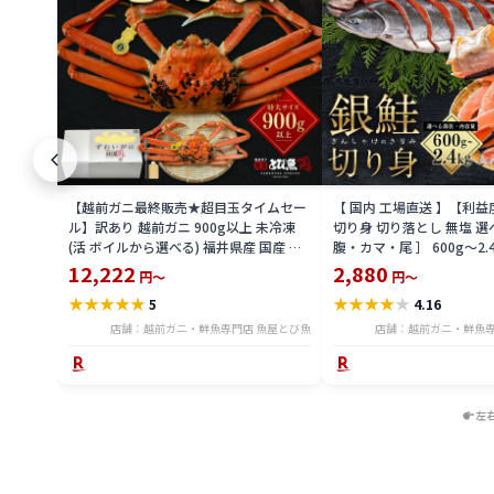
【越前ガニ最終販売★超目玉タイムセー
【 国内 工場直送 】【利
ル】訳あり 越前ガニ 900g以上 未冷凍
切り身 切り落とし 無塩 選
(活 ボイルから選べる) 福井県産 国産 産
腹・カマ・尾 ］ 600g〜2.
地直送 脚折れ 訳ありカニ 越前がに ズワ
骨無し 骨あり 切り落とし
12,222
2,880
円～
円～
イガニ 越前 かに 送料無料 etz-900w
し 切身 ses2301-12ka
★
★
★
★
★
★
★
★
★
★
5
4.16
店舗：越前ガニ・鮮魚専門店 魚屋とび魚
店舗：越前ガニ・鮮魚専
左