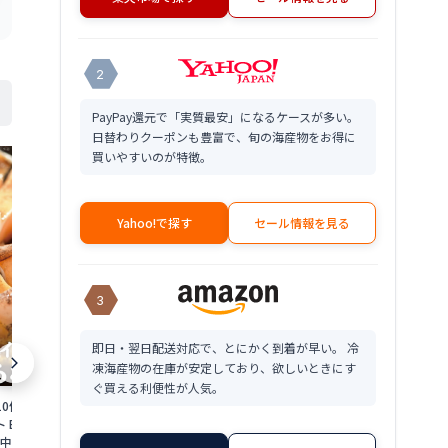
2
PayPay還元で「実質最安」になるケースが多い。
日替わりクーポンも豊富で、旬の海産物をお得に
買いやすいのが特徴。
Yahoo!で探す
セール情報を見る
3
即日・翌日配送対応で、とにかく到着が早い。 冷
凍海産物の在庫が安定しており、欲しいときにす
ぐ買える利便性が人気。
10個 ミニサイズ 海
冷凍あわび 3個 6個 9個 海鮮 BBQ 養殖
冷凍あわび 3個 
 BBQ【冷蔵便】美
蝦夷アワビ 【冷凍便】美味しい贈物 父
蝦夷アワビ 【
お中元 ギフト
の日 お中元 ギフト
中元 父の日 ギ