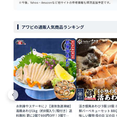
※今後、Yahoo・Amazonなど他サイトの参考情報も順次追加予定です。
アワビの通販人気商品ランキング
お刺身やステーキに♪【液体急速凍結】
活き蝦夷あわび 5個 10個 
高級あわび1kg（約8個入り/殻付き）送
鮮バーベキューセット BB
料無料 更に2個で600円OFF！3個で
味しい贈物 母の日 父の日 