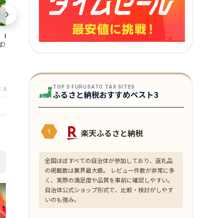
】トロのような脂が
【送料込み・40％OFF】化粧箱に入った
【味付け済み
ば）【あす楽】【楽
プチプチ極旨！無着色辛子明太子
す。】高級食材
500g（極上1本物）【あす楽】【楽ギ
861
円～
フ】
4,298
円～
★
★
★
★
★
4
★
★
★
★
★
4.35
TOP 3 FURUSATO TAX SITES
：海鮮問屋『まるうお』
店舗：海鮮問屋『まるうお』
ふるさと納税おすすめベスト3
楽天ふるさと納税
1
全国ほぼすべての自治体が参加しており、返礼品
の掲載数は業界最大級。 レビュー件数が非常に多
く、実際の満足度や品質を事前に確認しやすい。
自治体公式ショップ形式で、比較・検討がしやす
いのも強み。