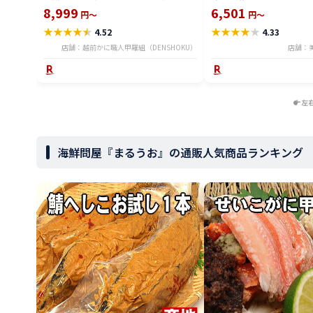
1,200円OFF！4個で2,000円OFF！5個で
8,999
6,501
円～
円～
3,000円OFFクーポンあり！【あわび】
★
★
★
★
★
★
★
★
★
★
4.52
4.33
【アワビ】【鮑】【翡翠の瞳】 冷凍食品
店舗：越前かに職人甲羅組（DENSHOKU）
店舗：
左
海鮮問屋『まるうお』の通販人気商品ランキング