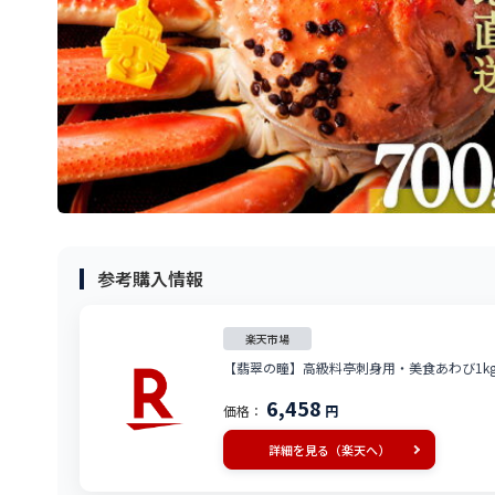
参考購入情報
楽天市場
【翡翠の瞳】高級料亭刺身用・美食あわび1kg
6,458
価格：
円
詳細を見る（楽天へ）