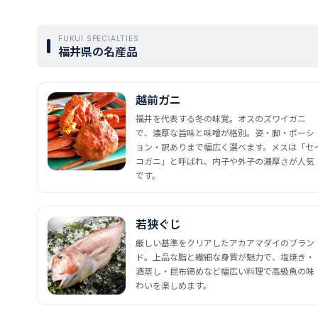
FUKUI SPECIALTIES
福井県の名産品
越前ガニ
福井を代表する冬の味覚。オスのズワイガニ
で、濃厚な旨味と味噌が格別。姿・脚・ポーシ
ョン・訳ありまで幅広く選べます。メスは「セ
コガニ」と呼ばれ、内子や外子の濃厚さが人気
です。
若狭ぐじ
厳しい基準をクリアしたアカアマダイのブラン
ド。上品な脂と繊細な身質が魅力で、塩焼き・
酒蒸し・昆布締めなど幅広い料理で高級魚の味
わいを楽しめます。