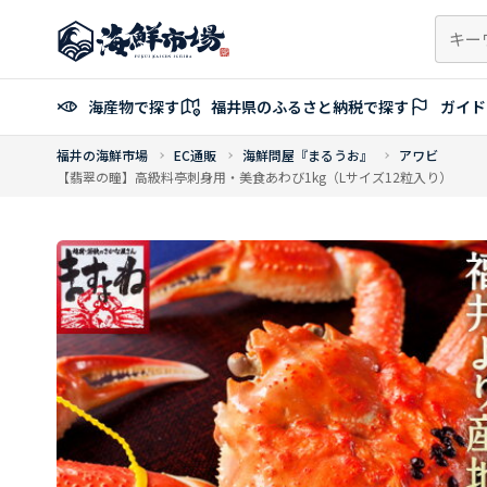
コ
ン
テ
ン
海産物で探す
福井県のふるさと納税で探す
ガイド
ツ
へ
福井の海鮮市場
EC通販
海鮮問屋『まるうお』
アワビ
ス
【翡翠の瞳】高級料亭刺身用・美食あわび1kg（Lサイズ12粒入り）
キ
ッ
プ