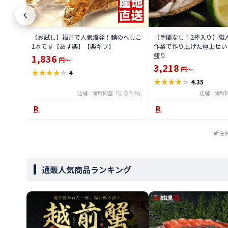
【お試し】福井で人気爆発！鯖のへしこ
【手間なし！2杯入り】職
1本です【あす楽】【楽ギフ】
作業で作り上げた極上せい
盛り
1,836
円～
3,218
円～
★
★
★
★
★
4
★
★
★
★
★
4.35
店舗：海鮮問屋『まるうお』
店舗：海鮮
左
通販人気商品ランキング