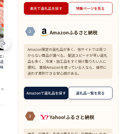
楽天で返礼品を探す
特集ページを見る
Amazonふるさと納税
2
Amazon限定の返礼品が多く、他サイトでは見つ
からない商品が選べる。 配送スピードが早い返礼
 500g 約50尾
【超目玉】ズワイガニ むき身 爪下 1kg
≪家計応援価格
品も多く、冷凍・加工品をすぐ受け取りたい人に
直送 大容量 業務用
(解凍後800g) 蟹 かに 冷凍 訳あり 送料無
花こえび 国産 
味しい あまえび ア
料 zkani2410
アミエビ オキ
便利。 普段Amazonを使っている人なら、操作に
 バーベキュー 船上
焼き チャーハ
6,999
1,390
迷わず寄附できる安心感がある。
円～
円～
is
まみ 送料無料 am
★
★
★
★
★
★
★
★
★
★
4.33
4
・鮮魚専門店 魚屋とび魚
店舗：越前ガニ・鮮魚専門店 魚屋とび魚
店舗：越
Amazonで返礼品を探す
返礼品一覧を見る
Yahoo!ふるさと納税
3
食品・日用品・生活必需品など、日常使いしやす