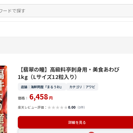
【翡翠の瞳】高級料亭刺身用・美食あわび
1kg（Lサイズ12粒入り）
店舗：海鮮問屋『まるうお』
カテゴリ：アワビ
6,458
価格：
円
★
★
★
★
★
0.00
楽天レビュー評価：
（0件）
詳細を見る