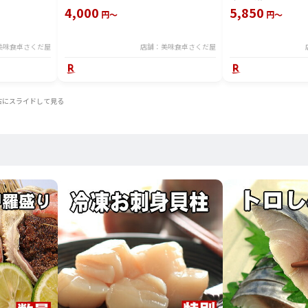
4,000
5,850
円～
円～
美味食卓さくだ屋
店舗：美味食卓さくだ屋
右にスライドして見る