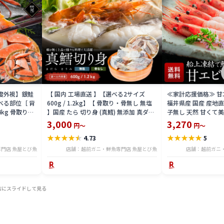
益度外視】銀鮭
【 国内 工場直送 】【選べる2サイズ
≪家計応援価格≫ 甘エビ
べる部位［ 背
600g / 1.2kg】【 骨取り・骨無し 無塩
福井県産 国産 産地
4kg 骨取り・
】国産 たら 切り身 (真鱈) 無添加 真ダラ
子無し 天然 甘くて美
 骨取り・骨無
骨抜き 鍋 フライ ホイル焼き 送料無料
マエビ お刺身 お寿司
3,000
3,270
円～
円～
tar2306-12ka
凍結 送料無料 amaeb
★
★
★
★
★
★
★
★
★
★
4.73
5
門店 魚屋とび魚
店舗：越前ガニ・鮮魚専門店 魚屋とび魚
店舗：越前ガニ
右にスライドして見る