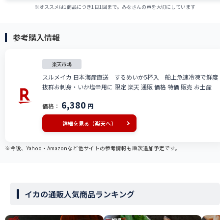
※オススメは1商品につき1日1回まで。みなさんの声を大切にしています
参考購入情報
楽天市場
スルメイカ 日本海産直送 するめいか5杯入 船上急速冷凍で鮮度
抜群お刺身・いか塩辛用に 限定 楽天 通販 価格 特価 販売 お土産
6,380
価格：
円
詳細を見る（楽天へ）
※今後、Yahoo・Amazonなど他サイトの参考情報も順次追加予定です。
イカの通販人気商品ランキング