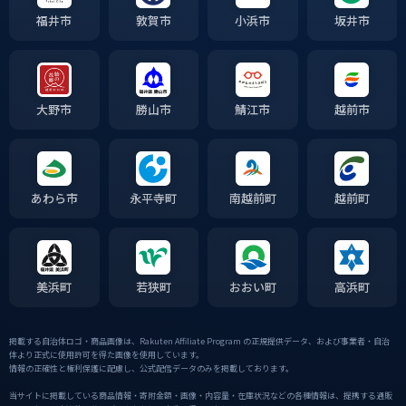
福井市
敦賀市
小浜市
坂井市
大野市
勝山市
鯖江市
越前市
あわら市
永平寺町
南越前町
越前町
美浜町
若狭町
おおい町
高浜町
掲載する自治体ロゴ・商品画像は、Rakuten Affiliate Program の正規提供データ、および事業者・自治
体より正式に使用許可を得た画像を使用しています。
情報の正確性と権利保護に配慮し、公式配信データのみを掲載しております。
当サイトに掲載している商品情報・寄附金額・画像・内容量・在庫状況などの各種情報は、提携する通販