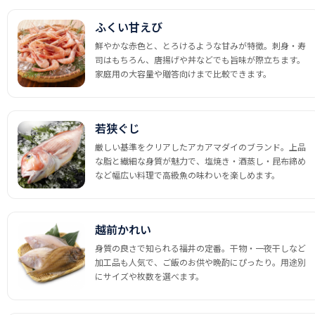
ふくい甘えび
鮮やかな赤色と、とろけるような甘みが特徴。刺身・寿
司はもちろん、唐揚げや丼などでも旨味が際立ちます。
家庭用の大容量や贈答向けまで比較できます。
若狭ぐじ
厳しい基準をクリアしたアカアマダイのブランド。上品
な脂と繊細な身質が魅力で、塩焼き・酒蒸し・昆布締め
など幅広い料理で高級魚の味わいを楽しめます。
越前かれい
身質の良さで知られる福井の定番。干物・一夜干しなど
加工品も人気で、ご飯のお供や晩酌にぴったり。用途別
にサイズや枚数を選べます。