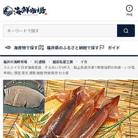
コ
ン
FAQ
テ
ン
ツ
へ
ス
海産物で探す
福井県のふるさと納税で探す
ガイド
キ
ッ
福井の海鮮市場
EC通販
越前名産工房
イカ
プ
スルメイカ 日本海産直送 するめいか5杯入 船上急速冷凍で鮮度抜群お刺身・いか塩
辛用に 限定 楽天 通販 価格 特価 販売 お土産