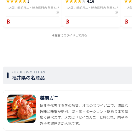
★
★
★
★
★
★
★
★
★
★
★
5
4.16
ニ 越前 かに 送料無料 etz-900w
切身 ses2301-12ka
tar2
店舗：越前ガニ・鮮魚専門店 魚屋とび
店舗：越前ガニ・鮮魚専門店 魚屋とび
店
魚
魚
左右にスライドして見る
FUKUI SPECIALTIES
福井県の名産品
越前ガニ
福井を代表する冬の味覚。オスのズワイガニで、濃厚な
旨味と味噌が格別。姿・脚・ポーション・訳ありまで幅
広く選べます。メスは「セイコガニ」と呼ばれ、内子や
外子の濃厚さが人気です。