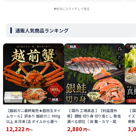
左右にスライドして見る
通販人気商品ランキング
【越前ガニ最終販売★超目玉タイ
【 国内 工場直送 】【利益度外
【 
ムセール】訳あり 越前ガニ 900g
視】銀鮭 切り身 切り落とし 無塩
イズ 
以上 未冷凍 (活 ボイルから選べ
選べる部位［ 背 腹・カマ・尾 ］
骨無
る) 福井県産 国産 産地直送 脚折
600g〜2.4kg 骨取り・骨無し 骨
(真鱈
12,222
2,880
3,
円～
円～
れ 訳ありカニ 越前がに ズワイガ
あり 切り落とし 骨取り・骨無し
ライ