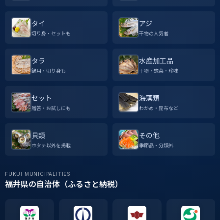
タイ
アジ
切り身・セットも
干物の人気者
タラ
水産加工品
鍋用・切り身も
干物・惣菜・珍味
セット
海藻類
贈答・お試しにも
わかめ・昆布など
貝類
その他
ホタテ以外を掲載
季節品・分類外
FUKUI MUNICIPALITIES
福井県の自治体（ふるさと納税）