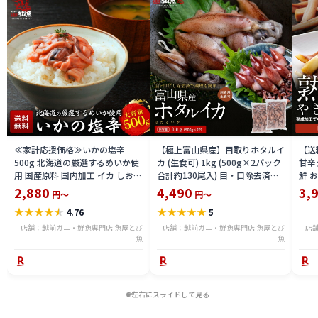
≪家計応援価格≫いかの塩辛
【極上富山県産】目取りホタルイ
【送
500g 北海道の厳選するめいか使
カ (生食可) 1kg (500g×2パック
甘辛
用 国産原料 国内加工 イカ しおか
合計約130尾入) 目・口除去済み
鮮 
ら おつまみ 酒 厳選素材 送料無料
ほたるいか 刺身 生 個別冷凍 いか
き・B
2,880
4,490
3,
円～
円～
ika2212-500a
めし 酢味噌あえ 沖漬け 海鮮 通販
★
★
★
★
★
★
★
★
★
★
4.76
5
送料無料 hoika2502
店舗：越前ガニ・鮮魚専門店 魚屋とび
店舗：越前ガニ・鮮魚専門店 魚屋とび
店
魚
魚
左右にスライドして見る