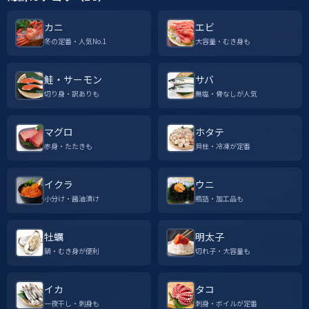
カニ
エビ
冬の定番・人気No.1
大容量・むき身も
鮭・サーモン
サバ
切り身・訳ありも
無塩・骨なしが人気
マグロ
ホタテ
赤身・たたきも
貝柱・冷凍が定番
イクラ
ウニ
小分け・醤油漬け
瓶詰・加工品も
牡蠣
明太子
鍋・むき身が便利
切れ子・大容量も
イカ
タコ
一夜干し・刺身も
刺身・ボイルが定番