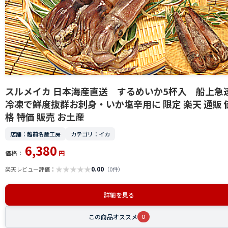
スルメイカ 日本海産直送 するめいか5杯入 船上急
冷凍で鮮度抜群お刺身・いか塩辛用に 限定 楽天 通販 
格 特価 販売 お土産
店舗：越前名産工房
カテゴリ：イカ
6,380
価格：
円
★
★
★
★
★
0.00
楽天レビュー評価：
（0件）
詳細を見る
この商品オススメ
0