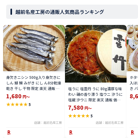
越前名産工房の通販人気商品ランキング
身欠きニシン 500g入り身欠きに
ホタ
しん 鯡 鰊 みがき にし ん8分乾燥
入ほ
乾き 干し 干物 限定 楽天 通販 価
き 
塩うに 塩雲丹 うに 80g濃厚な味
格 特価 販売 お土産
冷凍
わい 磯の香り漂う 塩ウニ 汐うに
1,680
8,
円～
加熱
塩蔵 汐ウニ 限定 楽天 通販 価格
★
★
★
★
★
5
通販
特価 販売 お土産
7,580
円～
★
★
★
★
★
5
店舗：越前名産工房
店舗：越前名産工房