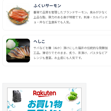
ふくいサーモン
養殖で品質を管理したブランドサーモン。臭みが少なく
上品な脂、弾力のある身が特徴です。刺身・カルパッチ
ョ・丼など生食系でも人気。
へしこ
サバなどを糠（ぬか）漬けにした福井の伝統的な発酵加
工品。薄切りでそのまま、炙り、茶漬け、パスタなどア
レンジも豊富。お土産にも人気です。