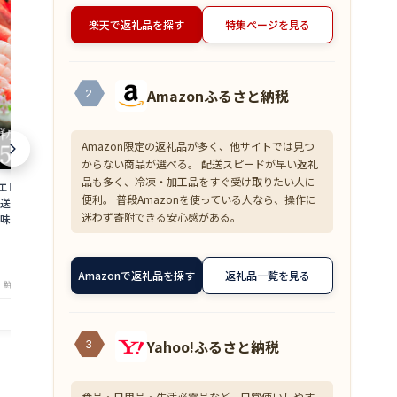
楽天で返礼品を探す
特集ページを見る
Amazonふるさと納税
2
Amazon限定の返礼品が多く、他サイトでは見つ
からない商品が選べる。 配送スピードが早い返礼
品も多く、冷凍・加工品をすぐ受け取りたい人に
 500g 約50尾
【超目玉】ズワイガニ むき身 爪下 1kg
≪家計応援価格
便利。 普段Amazonを使っている人なら、操作に
直送 大容量 業務用
(解凍後800g) 蟹 かに 冷凍 訳あり 送料無
花こえび 国産 
迷わず寄附できる安心感がある。
味しい あまえび ア
料 zkani2410
アミエビ オキ
 バーベキュー 船上
焼き チャーハ
6,999
1,390
円～
円～
is
まみ 送料無料 am
★
★
★
★
★
★
★
★
★
★
4.33
4
Amazonで返礼品を探す
返礼品一覧を見る
・鮮魚専門店 魚屋とび魚
店舗：越前ガニ・鮮魚専門店 魚屋とび魚
店舗：越
Yahoo!ふるさと納税
3
食品・日用品・生活必需品など、日常使いしやす