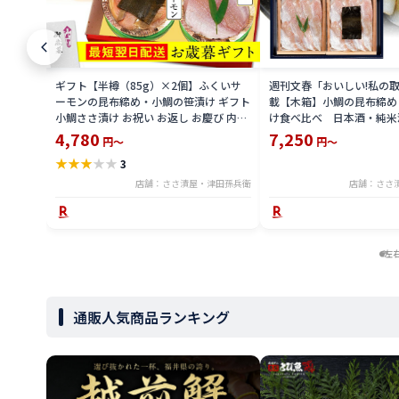
ギフト【半樽（85g）×2個】ふくいサ
週刊文春「おいしい!私の
ーモンの昆布締め・小鯛の笹漬け ギフト
載【木箱】小鯛の昆布締め
小鯛ささ漬け お祝い お返し お慶び 内祝
け食べ比べ 日本酒・純米
お取り寄せ 福井 魚介 海鮮 満天青空レス
にゆったり飲みたい逸品！
4,780
7,250
円～
円～
トランで紹介 ささ漬け ささづけ
ズ 刺身 お祝い お返し お慶
★
★
★
★
★
3
[_212642_]【NE】
り寄せ 福井 名産 魚介 海
トランで紹介【NE】
店舗：ささ漬屋・津田孫兵衛
店舗：ささ
左
通販人気商品ランキング