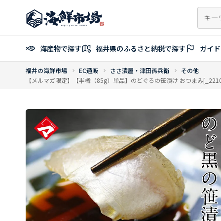
コ
ン
テ
ン
海産物で探す
福井県のふるさと納税で探す
ガイド
ツ
へ
福井の海鮮市場
EC通販
ささ漬屋・津田孫兵衛
その他
ス
【メルマガ限定】【半樽（85g）単品】のどぐろの笹漬け おつまみ[_22100
キ
ッ
プ