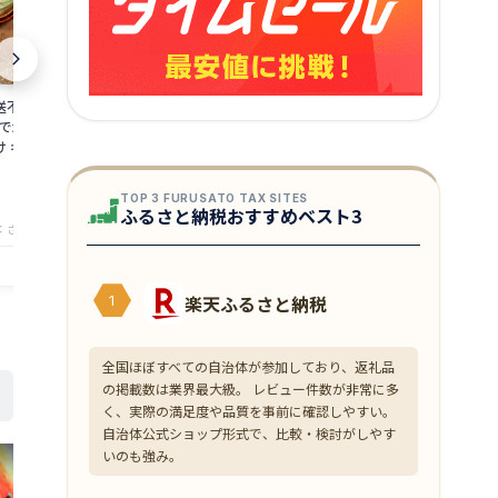
送不可】【祝い鯛
若狭かれい一夜干し 3枚『紙包』（合計
白身魚のフリ
湾で水揚げされた真
約300g） 保冷容器つき 旅サラダで紹
1kg【鱈】【
 ギフト お祝い お
介若狭がれい【NE】
【フリッター】
取り寄せ 福井 お食い
8,070
1,850
円～
円～
TOP 3 FURUSATO TAX SITES
★
★
★
★
★
4
ふるさと納税おすすめベスト3
：ささ漬屋・津田孫兵衛
店舗：ささ漬屋・津田孫兵衛
楽天ふるさと納税
1
全国ほぼすべての自治体が参加しており、返礼品
の掲載数は業界最大級。 レビュー件数が非常に多
く、実際の満足度や品質を事前に確認しやすい。
自治体公式ショップ形式で、比較・検討がしやす
いのも強み。