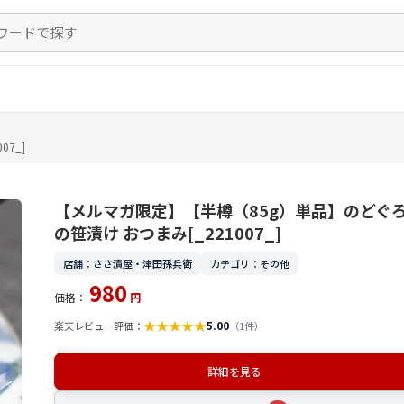
7_]
【メルマガ限定】【半樽（85g）単品】のどぐ
の笹漬け おつまみ[_221007_]
店舗：ささ漬屋・津田孫兵衛
カテゴリ：その他
980
価格：
円
★
★
★
★
★
5.00
楽天レビュー評価：
（1件）
詳細を見る