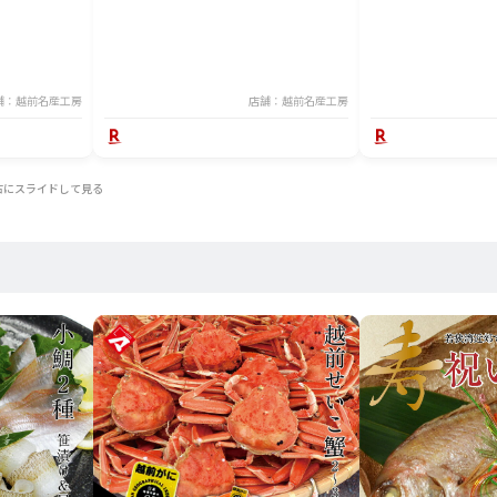
舗：越前名産工房
店舗：越前名産工房
右にスライドして見る