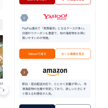
2
PayPay還元で「実質最安」になるケースが多い。
日替わりクーポンも豊富で、旬の海産物をお得に
買いやすいのが特徴。
Yahoo!で探す
セール情報を見る
3
身1切れ 鯖のぬか漬け
本乾き 身欠きニシン 3kg(500g×6個入)
菜の花にしん漬け
即日・翌日配送対応で、とにかく到着が早い。 冷
か漬け 福井 鯖 へ
送料無料本 乾燥 身 欠きにしん 鯡 鰊 み
料菜の花 にしん
凍海産物の在庫が安定しており、欲しいときにす
 鯖 さば サバ へし
がき にし ん本乾燥 乾き 本 干し 干物 限
け菜の花ニシン
ぐ買える利便性が人気。
限定 楽天 通販 価格
定 楽天 通販 価格 特価 販売 お土産
漬け 限定 楽天
18,900
5,380
円～
円～
産
★
★
★
★
★
4