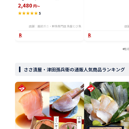
かけ ホイル焼き アカウオ 送料無料
2,480
円～
seak2305-600a
★
★
★
★
★
5
店舗：越前ガニ・鮮魚専門店 魚屋とび魚
店
左
ささ漬屋・津田孫兵衛の通販人気商品ランキング