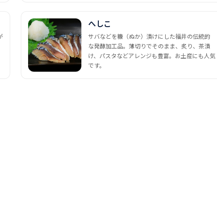
へしこ
が
サバなどを糠（ぬか）漬けにした福井の伝統的
な発酵加工品。薄切りでそのまま、炙り、茶漬
け、パスタなどアレンジも豊富。お土産にも人気
です。