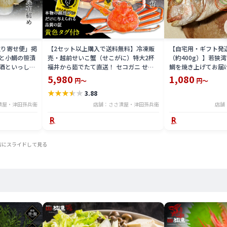
取り寄せ便」掲
【2セット以上購入で送料無料】冷凍販
【自宅用・ギフト発
と小鯛の笹漬
売・越前せいこ蟹（せこがに）特大2杯
（約400g）】若狭
酒といっしょ
福井から茹でたて直送！ セコガニ せい
鯛を焼き上げてお届け
 たっぷりサイ
こがに 越前かに ずわい蟹のメス 保冷容
返し お慶び 内祝 お
5,980
1,080
円～
円～
び 内祝 お取
器込み [_216926_]【NE】
初め [_112605_]
★
★
★
★
★
3.88
鮮 満天青空レス
漬屋・津田孫兵衛
店舗：ささ漬屋・津田孫兵衛
店舗
右にスライドして見る