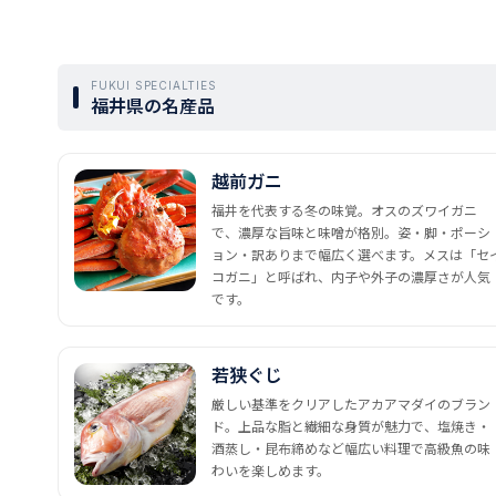
FUKUI SPECIALTIES
福井県の名産品
越前ガニ
福井を代表する冬の味覚。オスのズワイガニ
で、濃厚な旨味と味噌が格別。姿・脚・ポーシ
ョン・訳ありまで幅広く選べます。メスは「セ
コガニ」と呼ばれ、内子や外子の濃厚さが人気
です。
若狭ぐじ
厳しい基準をクリアしたアカアマダイのブラン
ド。上品な脂と繊細な身質が魅力で、塩焼き・
酒蒸し・昆布締めなど幅広い料理で高級魚の味
わいを楽しめます。