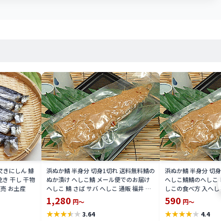
欠きにしん 鯡
浜ぬか鯖 半身分 切身1切れ 送料無料鯖の
浜ぬか鯖 半身分 切
乾き 干し 干物
ぬか漬け へしこ鯖 メール便でのお届け
へしこ鯖鯖のへしこ ぬ
販売 お土産
へしこ 鯖 さば サバ へしこ 通販 福井 伝
しこの食べ方 入へしこ
統食楽天 通販 価格 販売 母の日 記念 ギ
こ 通販 福井 伝統食 
1,280
590
円～
円～
フト
特価 販売 お土産
★
★
★
★
★
★
★
★
★
★
3.64
4.4