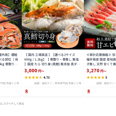
益度外視】銀鮭
【 国内 工場直送 】【選べる2サイズ
≪家計応援価格≫ 甘エビ
べる部位［ 背
600g / 1.2kg】【 骨取り・骨無し 無塩
福井県産 国産 産地
4kg 骨取り・
】国産 たら 切り身 (真鱈) 無添加 真ダラ
子無し 天然 甘くて美
 骨取り・骨無
骨抜き 鍋 フライ ホイル焼き 送料無料
マエビ お刺身 お寿司
3,000
3,270
円～
円～
tar2306-12ka
凍結 送料無料 amaeb
★
★
★
★
★
★
★
★
★
★
4.73
5
門店 魚屋とび魚
店舗：越前ガニ・鮮魚専門店 魚屋とび魚
店舗：越前ガニ
右にスライドして見る