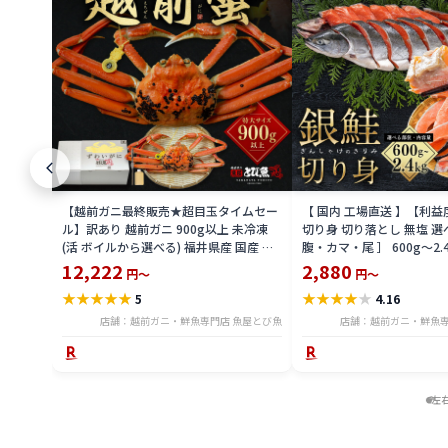
【越前ガニ最終販売★超目玉タイムセー
【 国内 工場直送 】【利
ル】訳あり 越前ガニ 900g以上 未冷凍
切り身 切り落とし 無塩 選
(活 ボイルから選べる) 福井県産 国産 産
腹・カマ・尾 ］ 600g〜2.
地直送 脚折れ 訳ありカニ 越前がに ズワ
骨無し 骨あり 切り落とし
12,222
2,880
円～
円～
イガニ 越前 かに 送料無料 etz-900w
し 切身 ses2301-12ka
★
★
★
★
★
★
★
★
★
★
5
4.16
店舗：越前ガニ・鮮魚専門店 魚屋とび魚
店舗：越前ガニ・鮮魚専
左