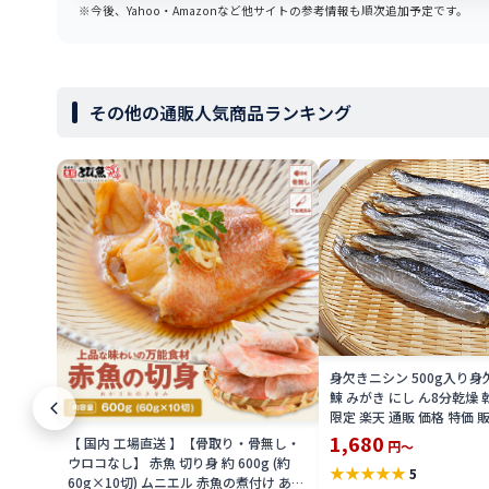
※今後、Yahoo・Amazonなど他サイトの参考情報も順次追加予定です。
その他の通販人気商品ランキング
身欠きニシン 500g入り身
鰊 みがき にし ん8分乾燥 
限定 楽天 通販 価格 特価 
1,680
【 国内 工場直送 】【骨取り・骨無し・
円～
ウロコなし】 赤魚 切り身 約 600g (約
★
★
★
★
★
5
60g×10切) ムニエル 赤魚の煮付け あん