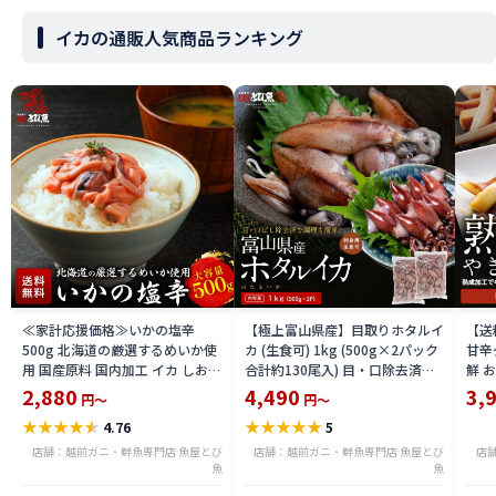
イカの通販人気商品ランキング
≪家計応援価格≫いかの塩辛
【極上富山県産】目取りホタルイ
【送
500g 北海道の厳選するめいか使
カ (生食可) 1kg (500g×2パック
甘辛
用 国産原料 国内加工 イカ しおか
合計約130尾入) 目・口除去済み
鮮 
ら おつまみ 酒 厳選素材 送料無料
ほたるいか 刺身 生 個別冷凍 いか
き・B
2,880
4,490
3,
円～
円～
ika2212-500a
めし 酢味噌あえ 沖漬け 海鮮 通販
★
★
★
★
★
★
★
★
★
★
4.76
5
送料無料 hoika2502
店舗：越前ガニ・鮮魚専門店 魚屋とび
店舗：越前ガニ・鮮魚専門店 魚屋とび
店
魚
魚