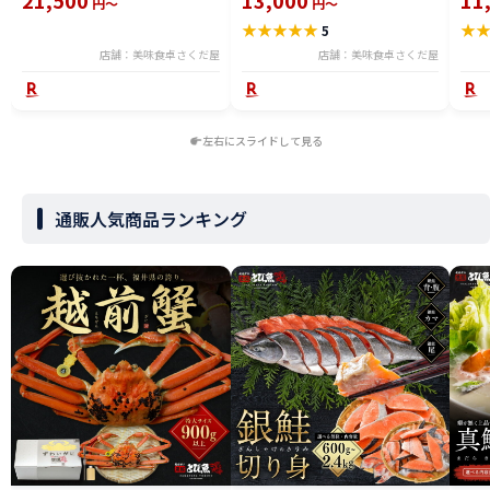
21,500
13,000
11
円～
円～
焼き鯖寿司、おつまみタコ、うな
便】
★
★
★
★
★
★
5
ぎ蒲焼き お取り寄せ 【冷凍便】
ギフ
美味しい贈物
店舗：美味食卓さくだ屋
店舗：美味食卓さくだ屋
左右にスライドして見る
通販人気商品ランキング