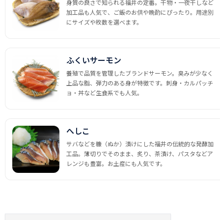
身質の良さで知られる福井の定番。干物・一夜干しなど
加工品も人気で、ご飯のお供や晩酌にぴったり。用途別
にサイズや枚数を選べます。
ふくいサーモン
養殖で品質を管理したブランドサーモン。臭みが少なく
上品な脂、弾力のある身が特徴です。刺身・カルパッチ
ョ・丼など生食系でも人気。
へしこ
サバなどを糠（ぬか）漬けにした福井の伝統的な発酵加
工品。薄切りでそのまま、炙り、茶漬け、パスタなどア
レンジも豊富。お土産にも人気です。