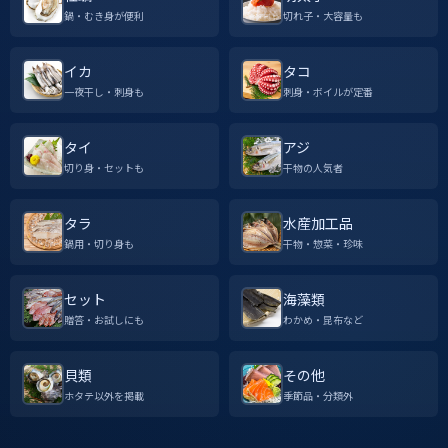
鍋・むき身が便利
切れ子・大容量も
イカ
タコ
一夜干し・刺身も
刺身・ボイルが定番
タイ
アジ
切り身・セットも
干物の人気者
タラ
水産加工品
鍋用・切り身も
干物・惣菜・珍味
セット
海藻類
贈答・お試しにも
わかめ・昆布など
貝類
その他
ホタテ以外を掲載
季節品・分類外