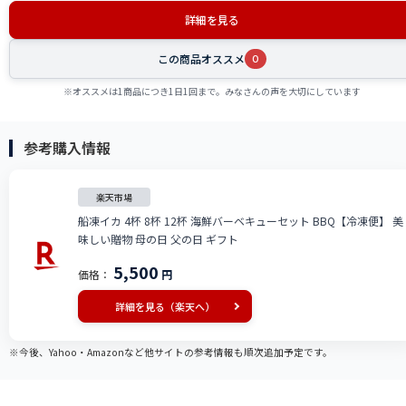
詳細を見る
この商品オススメ
0
※オススメは1商品につき1日1回まで。みなさんの声を大切にしています
参考購入情報
楽天市場
船凍イカ 4杯 8杯 12杯 海鮮バーベキューセット BBQ【冷凍便】 美
味しい贈物 母の日 父の日 ギフト
5,500
価格：
円
詳細を見る（楽天へ）
※今後、Yahoo・Amazonなど他サイトの参考情報も順次追加予定です。