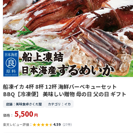
船凍イカ 4杯 8杯 12杯 海鮮バーベキューセット
BBQ【冷凍便】 美味しい贈物 母の日 父の日 ギフト
店舗：美味食卓さくだ屋
カテゴリ：イカ
5,500
価格：
円
★
★
★
★
★
4.59
楽天レビュー評価：
（27件）