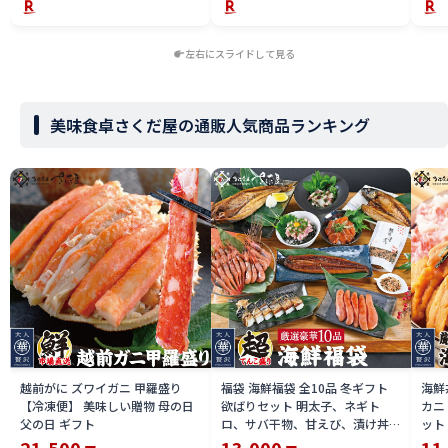
左右にスライドして見る
美味食卓さくだ屋の通販人気商品ランキング
越前がに ズワイガニ 甲羅盛り
福袋 海鮮福袋 全10品 冬ギフト
海鮮
【冷凍便】 美味しい贈物 母の日
欲ばりセット 明太子、ネギト
カニ
父の日 ギフト
ロ、サバ干物、甘えび、漬け丼サ
ット
ーモン、ふりかけ、ほっけ干物、
丼の