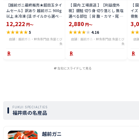
【越前ガニ最終販売★超目玉タイ
【 国内 工場直送 】【利益度外
【 
ムセール】訳あり 越前ガニ 900g
視】銀鮭 切り身 切り落とし 無塩
イズ 
以上 未冷凍 (活 ボイルから選べ
選べる部位［ 背 腹・カマ・尾 ］
骨無
る) 福井県産 国産 産地直送 脚折
600g〜2.4kg 骨取り・骨無し 骨
(真鱈
12,222
2,880
3,
円～
円～
れ 訳ありカニ 越前がに ズワイガ
あり 切り落とし 骨取り・骨無し
ライ
★
★
★
★
★
★
★
★
★
★
★
5
4.16
ニ 越前 かに 送料無料 etz-900w
切身 ses2301-12ka
tar2
店舗：越前ガニ・鮮魚専門店 魚屋とび
店舗：越前ガニ・鮮魚専門店 魚屋とび
店
魚
魚
左右にスライドして見る
FUKUI SPECIALTIES
福井県の名産品
越前ガニ