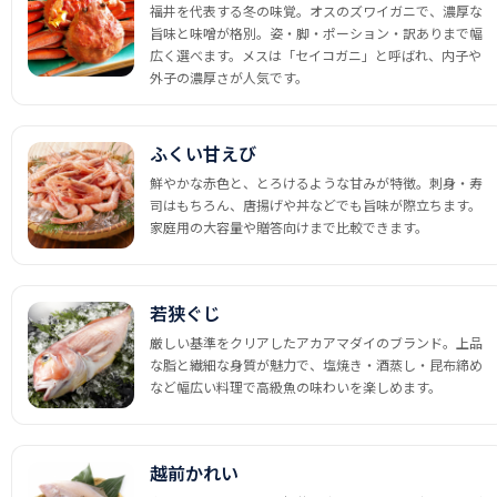
福井を代表する冬の味覚。オスのズワイガニで、濃厚な
旨味と味噌が格別。姿・脚・ポーション・訳ありまで幅
広く選べます。メスは「セイコガニ」と呼ばれ、内子や
外子の濃厚さが人気です。
ふくい甘えび
鮮やかな赤色と、とろけるような甘みが特徴。刺身・寿
司はもちろん、唐揚げや丼などでも旨味が際立ちます。
家庭用の大容量や贈答向けまで比較できます。
若狭ぐじ
厳しい基準をクリアしたアカアマダイのブランド。上品
な脂と繊細な身質が魅力で、塩焼き・酒蒸し・昆布締め
など幅広い料理で高級魚の味わいを楽しめます。
越前かれい