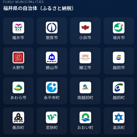
FUKUI MUNICIPALITIES
福井県の自治体（ふるさと納税）
福井市
敦賀市
小浜市
坂井市
大野市
勝山市
鯖江市
越前市
あわら市
永平寺町
南越前町
越前町
美浜町
若狭町
おおい町
高浜町