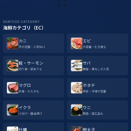
SEAFOOD CATEGORY
海鮮カテゴリ（EC）
カニ
エビ
冬の定番・人気No.1
大容量・むき身も
鮭・サーモン
サバ
切り身・訳ありも
無塩・骨なしが人気
マグロ
ホタテ
赤身・たたきも
貝柱・冷凍が定番
イクラ
ウニ
小分け・醤油漬け
瓶詰・加工品も
牡蠣
明太子