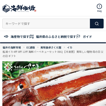
コ
ン
FAQ
テ
ン
ツ
へ
ス
海産物で探す
福井県のふるさと納税で探す
ガイド
キ
ッ
福井の海鮮市場
EC通販
美味食卓さくだ屋
イカ
プ
船凍イカ 4杯 8杯 12杯 海鮮バーベキューセット BBQ【冷凍便】 美味しい贈物 母の日 父
の日 ギフト