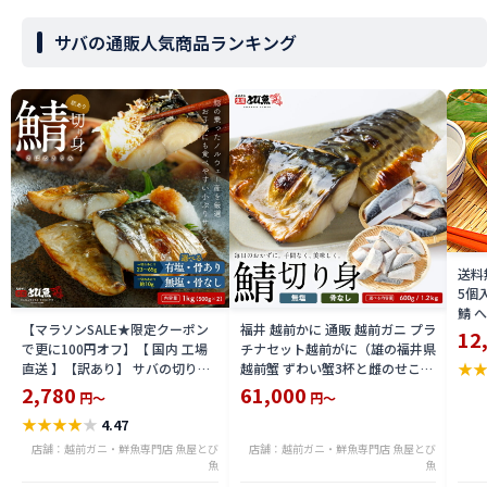
サバの通販人気商品ランキング
送料
5個
鯖 
【マラソンSALE★限定クーポン
福井 越前かに 通販 越前ガニ プラ
オイ
12
で更に100円オフ】【 国内 工場
チナセット越前がに（雄の福井県
オイ
★
直送 】【訳あり】 サバの切り身
越前蟹 ずわい蟹3杯と雌のせこか
オス
1kg 選べる 【有塩・骨あり】ま
に 8杯(せいこ 蟹)のセット）福井
2,780
61,000
楽天
円～
円～
たは【無塩・骨取り・骨無し】
越前ガニ 活 を茹で上げ 送料込 価
ギフ
★
★
★
★
★
4.47
鯖 ノルウェーまたはイギリス産
格 越前ガニ 鍋用 にも エチゼンガ
サバの塩焼き サバの味噌煮 送料
ニ 限定 楽天 通販 価格 特価 販売
店舗：越前ガニ・鮮魚専門店 魚屋とび
店舗：越前ガニ・鮮魚専門店 魚屋とび
無料 sabw2311-1kg
魚
お土産
魚