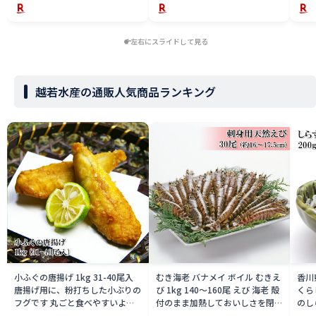
左右にスライドして見る
越若水産の通販人気商品ランキング
小ふぐの唐揚げ 1kg 31-40尾入
むき海老 バナメイ ボイル むきえ
香川
唐揚げ用に、粉打ちした小ぶりの
び 1kg 140〜160尾 えび 海老 殻
くら
フグです 丸ごと食べやすいよう
付のまま加熱しておいしさを閉じ
のし
仕立てた商品 冷凍
込めてから剥き加工をした ボイ