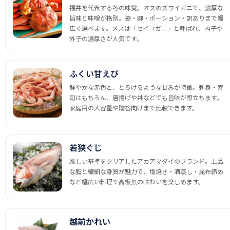
福井を代表する冬の味覚。オスのズワイガニで、濃厚な
旨味と味噌が格別。姿・脚・ポーション・訳ありまで幅
広く選べます。メスは「セイコガニ」と呼ばれ、内子や
外子の濃厚さが人気です。
ふくい甘えび
鮮やかな赤色と、とろけるような甘みが特徴。刺身・寿
司はもちろん、唐揚げや丼などでも旨味が際立ちます。
家庭用の大容量や贈答向けまで比較できます。
若狭ぐじ
厳しい基準をクリアしたアカアマダイのブランド。上品
な脂と繊細な身質が魅力で、塩焼き・酒蒸し・昆布締め
など幅広い料理で高級魚の味わいを楽しめます。
越前かれい