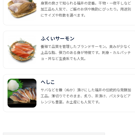
身質の良さで知られる福井の定番。干物・一夜干しなど
加工品も人気で、ご飯のお供や晩酌にぴったり。用途別
にサイズや枚数を選べます。
ふくいサーモン
養殖で品質を管理したブランドサーモン。臭みが少なく
上品な脂、弾力のある身が特徴です。刺身・カルパッチ
ョ・丼など生食系でも人気。
へしこ
サバなどを糠（ぬか）漬けにした福井の伝統的な発酵加
工品。薄切りでそのまま、炙り、茶漬け、パスタなどア
レンジも豊富。お土産にも人気です。