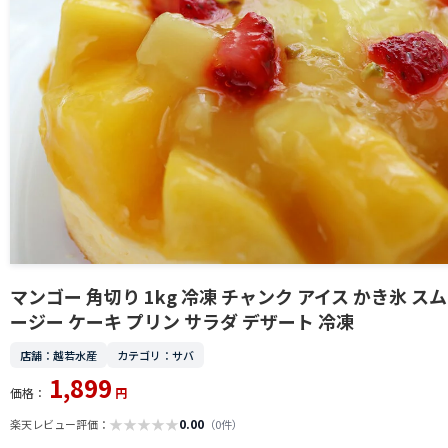
マンゴー 角切り 1kg 冷凍 チャンク アイス かき氷 スム
ージー ケーキ プリン サラダ デザート 冷凍
店舗：越若水産
カテゴリ：サバ
1,899
価格：
円
★
★
★
★
★
0.00
楽天レビュー評価：
（0件）