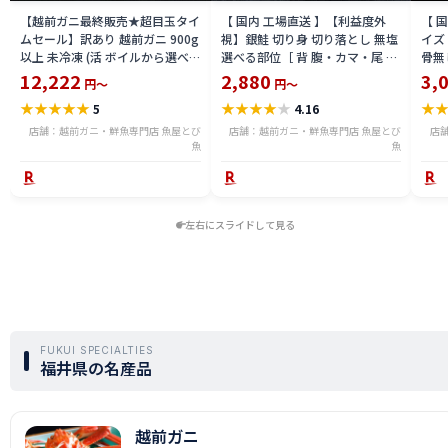
【越前ガニ最終販売★超目玉タイ
【 国内 工場直送 】【利益度外
【 
ムセール】訳あり 越前ガニ 900g
視】銀鮭 切り身 切り落とし 無塩
イズ 
以上 未冷凍 (活 ボイルから選べ
選べる部位［ 背 腹・カマ・尾 ］
骨無
る) 福井県産 国産 産地直送 脚折
600g〜2.4kg 骨取り・骨無し 骨
(真鱈
12,222
2,880
3,
円～
円～
れ 訳ありカニ 越前がに ズワイガ
あり 切り落とし 骨取り・骨無し
ライ
★
★
★
★
★
★
★
★
★
★
★
5
4.16
ニ 越前 かに 送料無料 etz-900w
切身 ses2301-12ka
tar2
店舗：越前ガニ・鮮魚専門店 魚屋とび
店舗：越前ガニ・鮮魚専門店 魚屋とび
店
魚
魚
左右にスライドして見る
FUKUI SPECIALTIES
福井県の名産品
越前ガニ