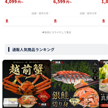
4,099
6,599
1,
円～
円～
ル むきえび えび本来の旨みと歯
ざわりを楽しめる無保水タイプ
冷凍
店舗：越若水産
店舗：越若水産
左右にスライドして見る
通販人気商品ランキング