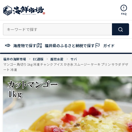
コ
ン
FAQ
テ
ン
ツ
へ
ス
海産物で探す
福井県のふるさと納税で探す
ガイド
キ
ッ
福井の海鮮市場
EC通販
越若水産
サバ
プ
マンゴー 角切り 1kg 冷凍 チャンク アイス かき氷 スムージー ケーキ プリン サラダ デザ
ート 冷凍