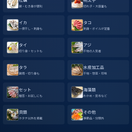
牡蠣
明太子
鍋・むき身が便利
切れ子・大容量も
イカ
タコ
一夜干し・刺身も
刺身・ボイルが定番
タイ
アジ
切り身・セットも
干物の人気者
タラ
水産加工品
鍋用・切り身も
干物・惣菜・珍味
セット
海藻類
贈答・お試しにも
わかめ・昆布など
貝類
その他
ホタテ以外を掲載
季節品・分類外