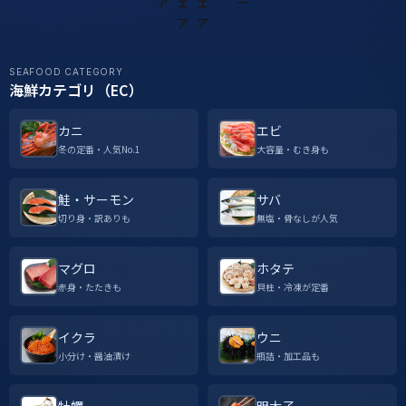
SEAFOOD CATEGORY
海鮮カテゴリ（EC）
カニ
エビ
冬の定番・人気No.1
大容量・むき身も
鮭・サーモン
サバ
切り身・訳ありも
無塩・骨なしが人気
マグロ
ホタテ
赤身・たたきも
貝柱・冷凍が定番
イクラ
ウニ
小分け・醤油漬け
瓶詰・加工品も