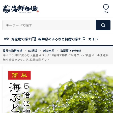
コ
ン
FAQ
テ
ン
ツ
へ
ス
海産物で探す
福井県のふるさと納税で探す
ガイド
キ
ッ
福井の海鮮市場
EC通販
越若水産
海藻類（その他）
プ
海ぶどう 5倍に膨らむ大容量 x7パック 14袋 味で勝負 ご当地グルメ 常温 メール便 送料
無料 楽天ランキング1位父の日 ギフト