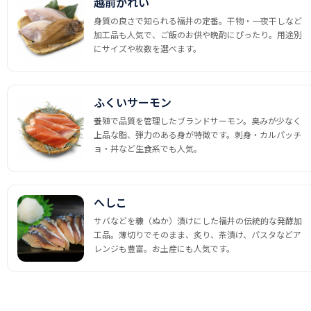
越前かれい
身質の良さで知られる福井の定番。干物・一夜干しなど
加工品も人気で、ご飯のお供や晩酌にぴったり。用途別
にサイズや枚数を選べます。
ふくいサーモン
養殖で品質を管理したブランドサーモン。臭みが少なく
上品な脂、弾力のある身が特徴です。刺身・カルパッチ
ョ・丼など生食系でも人気。
へしこ
サバなどを糠（ぬか）漬けにした福井の伝統的な発酵加
工品。薄切りでそのまま、炙り、茶漬け、パスタなどア
レンジも豊富。お土産にも人気です。