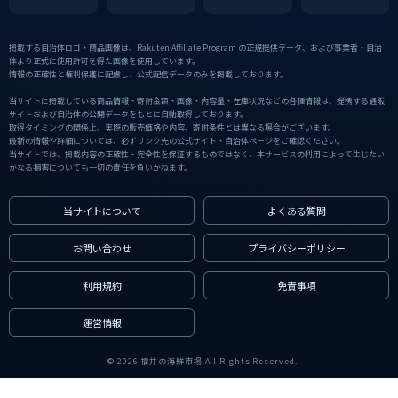
掲載する自治体ロゴ・商品画像は、Rakuten Affiliate Program の正規提供データ、および事業者・自治
体より正式に使用許可を得た画像を使用しています。
情報の正確性と権利保護に配慮し、公式配信データのみを掲載しております。
当サイトに掲載している商品情報・寄附金額・画像・内容量・在庫状況などの各種情報は、提携する通販
サイトおよび自治体の公開データをもとに自動取得しております。
取得タイミングの関係上、実際の販売価格や内容、寄附条件とは異なる場合がございます。
最新の情報や詳細については、必ずリンク先の公式サイト・自治体ページをご確認ください。
当サイトでは、掲載内容の正確性・完全性を保証するものではなく、本サービスの利用によって生じたい
かなる損害についても一切の責任を負いかねます。
当サイトについて
よくある質問
お問い合わせ
プライバシーポリシー
利用規約
免責事項
運営情報
© 2026 福井の海鮮市場 All Rights Reserved.