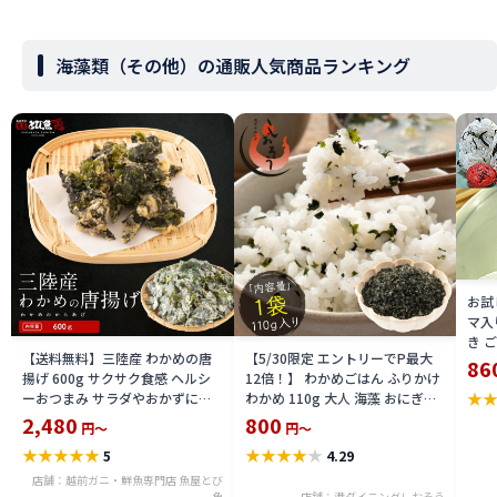
海藻類（その他）の通販人気商品ランキング
お試
マ入
き 
【送料無料】三陸産 わかめの唐
【5/30限定 エントリーでP最大
きお
86
揚げ 600g サクサク食感 ヘルシ
12倍！】 わかめごはん ふりかけ
き生
★
ーおつまみ サラダやおかずに最
わかめ 110g 大人 海藻 おにぎり
きご
適 海藻スナック 冷凍
ふりかけ ダイエット ご飯のお供
2,480
800
定 
円～
円～
kwaka2506
ワカメ ごはんのおとも 美味しい
産
★
★
★
★
★
★
★
★
★
★
5
4.29
お弁当 スープ 健康 ［送料無料］
［ゆうパケット］ ギフト プレゼ
店舗：越前ガニ・鮮魚専門店 魚屋とび
魚
店舗：港ダイニングしおそう