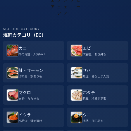
SEAFOOD CATEGORY
海鮮カテゴリ（EC）
カニ
エビ
冬の定番・人気No.1
大容量・むき身も
鮭・サーモン
サバ
切り身・訳ありも
無塩・骨なしが人気
マグロ
ホタテ
赤身・たたきも
貝柱・冷凍が定番
イクラ
ウニ
小分け・醤油漬け
瓶詰・加工品も