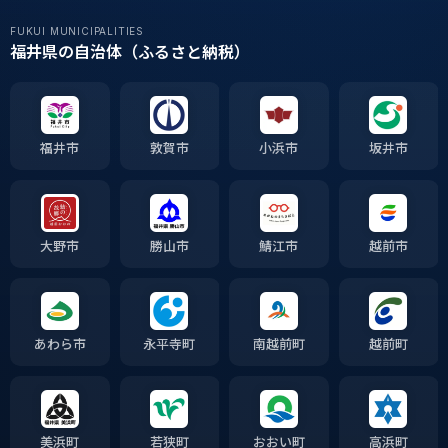
FUKUI MUNICIPALITIES
福井県の自治体（ふるさと納税）
福井市
敦賀市
小浜市
坂井市
大野市
勝山市
鯖江市
越前市
あわら市
永平寺町
南越前町
越前町
美浜町
若狭町
おおい町
高浜町