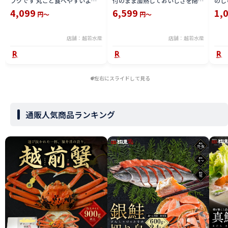
フグです 丸ごと食べやすいよう
付のまま加熱しておいしさを閉じ
のし
仕立てた商品 冷凍
込めてから剥き加工をした ボイ
4,099
6,599
1,
円～
円～
ル むきえび えび本来の旨みと歯
ざわりを楽しめる無保水タイプ
冷凍
店舗：越若水産
店舗：越若水産
左右にスライドして見る
通販人気商品ランキング