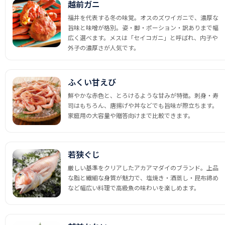
越前ガニ
福井を代表する冬の味覚。オスのズワイガニで、濃厚な
旨味と味噌が格別。姿・脚・ポーション・訳ありまで幅
広く選べます。メスは「セイコガニ」と呼ばれ、内子や
外子の濃厚さが人気です。
ふくい甘えび
鮮やかな赤色と、とろけるような甘みが特徴。刺身・寿
司はもちろん、唐揚げや丼などでも旨味が際立ちます。
家庭用の大容量や贈答向けまで比較できます。
若狭ぐじ
厳しい基準をクリアしたアカアマダイのブランド。上品
な脂と繊細な身質が魅力で、塩焼き・酒蒸し・昆布締め
など幅広い料理で高級魚の味わいを楽しめます。