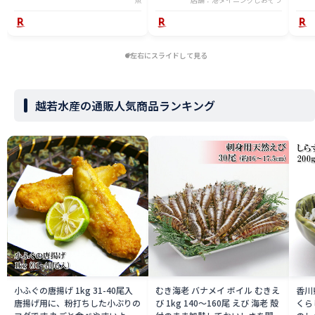
ント 父の日
左右にスライドして見る
越若水産の通販人気商品ランキング
小ふぐの唐揚げ 1kg 31-40尾入
むき海老 バナメイ ボイル むきえ
香川
唐揚げ用に、粉打ちした小ぶりの
び 1kg 140〜160尾 えび 海老 殻
くら