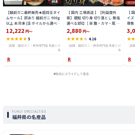
【越前ガニ最終販売★超目玉タイ
【 国内 工場直送 】【利益度外
【 
ムセール】訳あり 越前ガニ 900g
視】銀鮭 切り身 切り落とし 無塩
イズ 
以上 未冷凍 (活 ボイルから選べ
選べる部位［ 背 腹・カマ・尾 ］
骨無
る) 福井県産 国産 産地直送 脚折
600g〜2.4kg 骨取り・骨無し 骨
(真鱈
12,222
2,880
3,
円～
円～
れ 訳ありカニ 越前がに ズワイガ
あり 切り落とし 骨取り・骨無し
ライ
★
★
★
★
★
★
★
★
★
★
★
5
4.16
ニ 越前 かに 送料無料 etz-900w
切身 ses2301-12ka
tar2
店舗：越前ガニ・鮮魚専門店 魚屋とび
店舗：越前ガニ・鮮魚専門店 魚屋とび
店
魚
魚
左右にスライドして見る
FUKUI SPECIALTIES
福井県の名産品