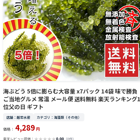
海ぶどう 5倍に膨らむ大容量 x7パック 14袋 味で勝負
ご当地グルメ 常温 メール便 送料無料 楽天ランキング
位父の日 ギフト
店舗：越若水産
カテゴリ：海藻類（その他）
4,289
価格：
円
★
★
★
★
★
0.00
楽天レビュー評価：
（0件）