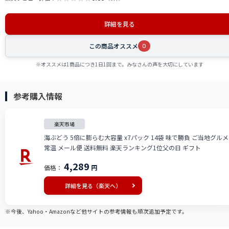
詳細を見る
この商品オススメ
0
※オススメは1商品につき1日1回まで。みなさんの声を大切にしています
参考購入情報
楽天市場
海ぶどう 5倍に膨らむ大容量 x7パック 14袋 味で勝負 ご当地グルメ
常温 メール便 送料無料 楽天ランキング1位父の日 ギフト
4,289
価格：
円
詳細を見る（楽天へ）
※今後、Yahoo・Amazonなど他サイトの参考情報も順次追加予定です。